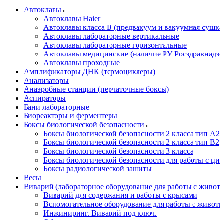
Автоклавы
Автоклавы Haier
Автоклавы класса B (предвакуум и вакуумная сушк
Автоклавы лабораторные вертикальные
Автоклавы лабораторные горизонтальные
Автоклавы медицинские (наличие РУ Росздравнадз
Автоклавы проходные
Амплификаторы ДНК (термоциклеры)
Анализаторы
Анаэробные станции (перчаточные боксы)
Аспираторы
Бани лабораторные
Биореакторы и ферментеры
Боксы биологической безопасности
Боксы биологической безопасности 2 класса тип A2
Боксы биологической безопасности 2 класса тип B2
Боксы биологической безопасности 3 класса
Боксы биологической безопасности для работы с ц
Боксы радиологической защиты
Весы
Виварий (лабораторное оборудование для работы с жив
Виварий для содержания и работы с крысами
Вспомогательное оборудование для работы с живо
Инжиниринг. Виварий под ключ.