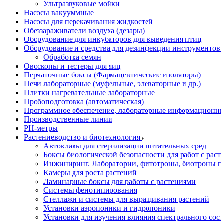
Ультразвуковые мойки
Насосы вакууммные
Насосы для перекачивания жидкостей
Обеззараживатели воздуха (дезары)
Оборудование для инкубаторов для выведения птиц
Оборудование и средства для дезинфекции инструменто
Обработка семян
Овоскопы и тестеры для яиц
Перчаточные боксы (Фармацевтические изоляторы)
Печи лабораторные (муфельные, элеваторные и др.)
Плитки нагревательные лабораторные
Пробоподготовка (автоматическая)
Программное обеспечение, лабораторные информационн
Производственные линии
РH-метры
Растениеводство и биотехнология
Автоклавы для стерилизации питательных сред
Боксы биологической безопасности для работ с раст
Инжиниринг. Лаборатории, фитотроны, биотроны п
Камеры для роста растений
Ламинарные боксы для работы с растениями
Системы фенотипирования
Стеллажи и системы для выращивания растений
Установки аэропоники и гидропоники
Установки для изучения влияния спектрального сос