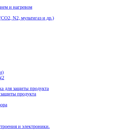
ием и нагревом
O2, N2, мультигаз и др.)
и)
N2
а для защиты продукта
 защиты продукта
зора
троения и электроники.