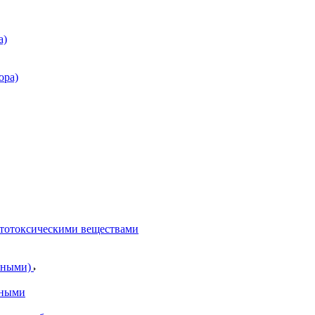
а)
ора)
итотоксическими веществами
отными)
тными