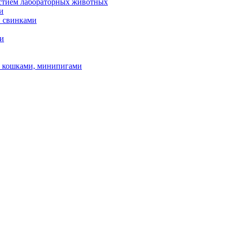
астием лабораторных животных
и
и свинками
ми
и, кошками, минипигами