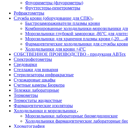
Флуориметры (флуорометры)
Фруттестеры-пенетрометры
Рефрактометры
Служба крови (оборудование для СПК)
Быстрозамораживатели плазмы крови
Комбинированные холодильники-морозильники дл
Морозильники глубокой заморозки -86°С для длите
Морозильники для хранения плазмы крови (-20…-4
Фармацевтические холодильники для службы кров
Холодильники для крови +4°С
СОБСТВЕННОЕ ПРОИЗВОДСТВО - продукция АВТех
Спектрофотометры
Средоварки
Стеллажи для вивария
Стерилизаторы инфракрасные
Сухожаровые шкафы
Счетные камеры Бюркера
Тележки лабораторные
Термометры
Термостаты жидкостные
Фармацевтические изоляторы
Холодильники и морозильники
Морозильники лабораторные биомедицинские
Холодильники фармацевтические лабораторные би
Хроматография