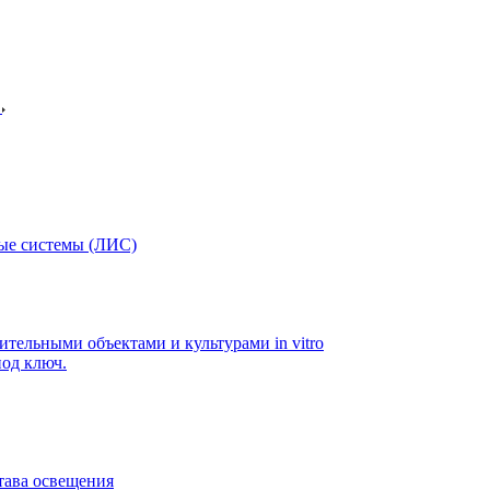
в
ые системы (ЛИС)
ительными объектами и культурами in vitro
од ключ.
тава освещения