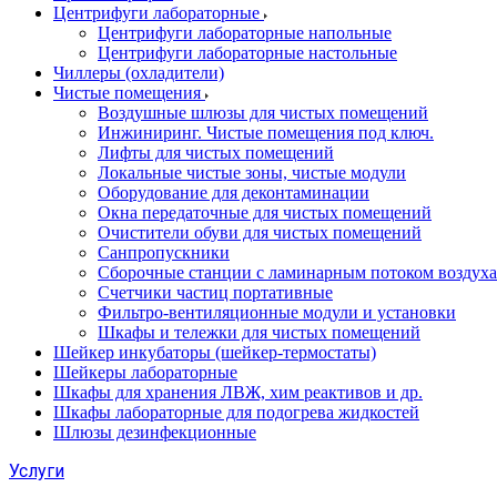
Центрифуги лабораторные
Центрифуги лабораторные напольные
Центрифуги лабораторные настольные
Чиллеры (охладители)
Чистые помещения
Воздушные шлюзы для чистых помещений
Инжиниринг. Чистые помещения под ключ.
Лифты для чистых помещений
Локальные чистые зоны, чистые модули
Оборудование для деконтаминации
Окна передаточные для чистых помещений
Очистители обуви для чистых помещений
Санпропускники
Сборочные станции с ламинарным потоком воздуха 
Счетчики частиц портативные
Фильтро-вентиляционные модули и установки
Шкафы и тележки для чистых помещений
Шейкер инкубаторы (шейкер-термостаты)
Шейкеры лабораторные
Шкафы для хранения ЛВЖ, хим реактивов и др.
Шкафы лабораторные для подогрева жидкостей
Шлюзы дезинфекционные
Услуги