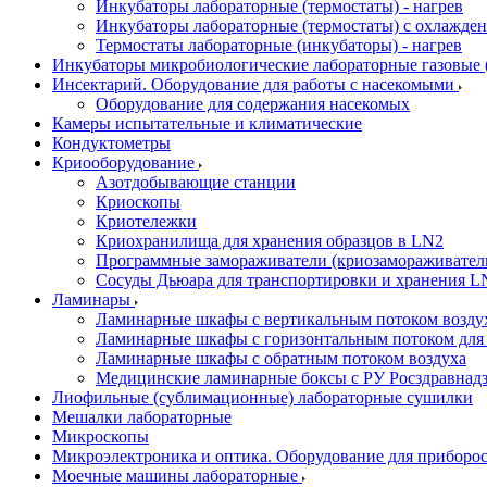
Инкубаторы лабораторные (термостаты) - нагрев
Инкубаторы лабораторные (термостаты) с охлажден
Термостаты лабораторные (инкубаторы) - нагрев
Инкубаторы микробиологические лабораторные газовые (C
Инсектарий. Оборудование для работы с насекомыми
Оборудование для содержания насекомых
Камеры испытательные и климатические
Кондуктометры
Криооборудование
Азотдобывающие станции
Криоскопы
Криотележки
Криохранилища для хранения образцов в LN2
Программные замораживатели (криозамораживател
Сосуды Дьюара для транспортировки и хранения L
Ламинары
Ламинарные шкафы с вертикальным потоком воздух
Ламинарные шкафы с горизонтальным потоком для
Ламинарные шкафы с обратным потоком воздуха
Медицинские ламинарные боксы с РУ Росздравнад
Лиофильные (сублимационные) лабораторные сушилки
Мешалки лабораторные
Микроскопы
Микроэлектроника и оптика. Оборудование для приборос
Моечные машины лабораторные