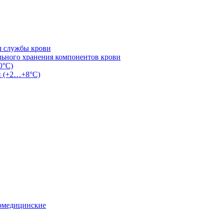
я службы крови
льного хранения компонентов крови
0°С)
и (+2…+8°С)
омедицинские