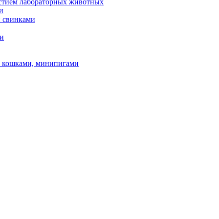
астием лабораторных животных
и
и свинками
ми
и, кошками, минипигами