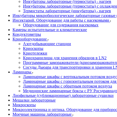
Инкубаторы лабораторные (термостаты) - нагрев
Инкубаторы лабораторные (термостаты) с охлажден
Термостаты лабораторные (инкубаторы) - нагрев
Инкубаторы микробиологические лабораторные газовые (C
Инсектарий. Оборудование для работы с насекомыми
Оборудование для содержания насекомых
Камеры испытательные и климатические
Кондуктометры
Криооборудование
Азотдобывающие станции
Криоскопы
Криотележки
Криохранилища для хранения образцов в LN2
Программные замораживатели (криозамораживател
Сосуды Дьюара для транспортировки и хранения L
Ламинары
Ламинарные шкафы с вертикальным потоком воздух
Ламинарные шкафы с горизонтальным потоком для
Ламинарные шкафы с обратным потоком воздуха
Медицинские ламинарные боксы с РУ Росздравнад
Лиофильные (сублимационные) лабораторные сушилки
Мешалки лабораторные
Микроскопы
Микроэлектроника и оптика. Оборудование для приборос
Моечные машины лабораторные