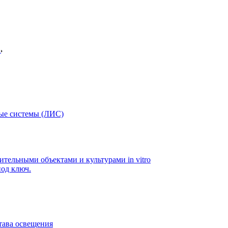
в
ые системы (ЛИС)
ительными объектами и культурами in vitro
од ключ.
тава освещения