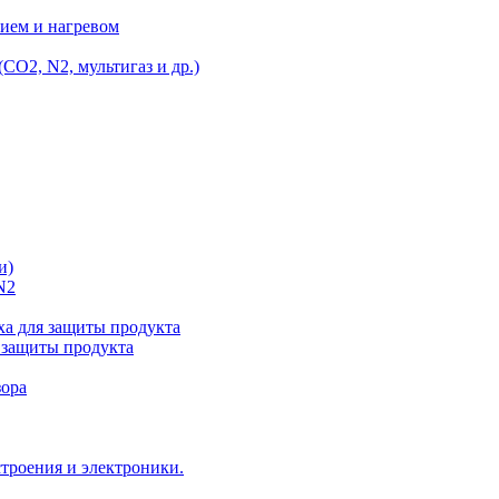
ием и нагревом
O2, N2, мультигаз и др.)
и)
N2
а для защиты продукта
 защиты продукта
зора
троения и электроники.