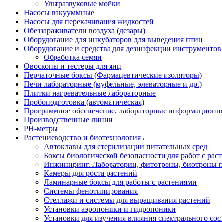
Ультразвуковые мойки
Насосы вакууммные
Насосы для перекачивания жидкостей
Обеззараживатели воздуха (дезары)
Оборудование для инкубаторов для выведения птиц
Оборудование и средства для дезинфекции инструменто
Обработка семян
Овоскопы и тестеры для яиц
Перчаточные боксы (Фармацевтические изоляторы)
Печи лабораторные (муфельные, элеваторные и др.)
Плитки нагревательные лабораторные
Пробоподготовка (автоматическая)
Программное обеспечение, лабораторные информационн
Производственные линии
РH-метры
Растениеводство и биотехнология
Автоклавы для стерилизации питательных сред
Боксы биологической безопасности для работ с раст
Инжиниринг. Лаборатории, фитотроны, биотроны п
Камеры для роста растений
Ламинарные боксы для работы с растениями
Системы фенотипирования
Стеллажи и системы для выращивания растений
Установки аэропоники и гидропоники
Установки для изучения влияния спектрального сос