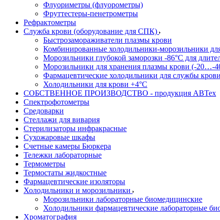
Флуориметры (флуорометры)
Фруттестеры-пенетрометры
Рефрактометры
Служба крови (оборудование для СПК)
Быстрозамораживатели плазмы крови
Комбинированные холодильники-морозильники дл
Морозильники глубокой заморозки -86°С для длите
Морозильники для хранения плазмы крови (-20…-4
Фармацевтические холодильники для службы кров
Холодильники для крови +4°С
СОБСТВЕННОЕ ПРОИЗВОДСТВО - продукция АВТех
Спектрофотометры
Средоварки
Стеллажи для вивария
Стерилизаторы инфракрасные
Сухожаровые шкафы
Счетные камеры Бюркера
Тележки лабораторные
Термометры
Термостаты жидкостные
Фармацевтические изоляторы
Холодильники и морозильники
Морозильники лабораторные биомедицинские
Холодильники фармацевтические лабораторные би
Хроматография