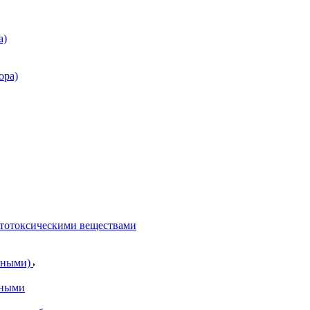
а)
ора)
итотоксическими веществами
отными)
тными