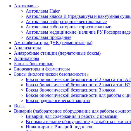
Автоклавы
Автоклавы Haier
Автоклавы класса B (предвакуум и вакуумная сушк
Автоклавы лабораторные вертикальные
Автоклавы лабораторные горизонтальные
Автоклавы медицинские (наличие РУ Росздравнадз
Автоклавы проходные
Амплификаторы ДНК (термоциклеры)
Анализаторы
Анаэробные станции (перчаточные боксы)
Аспираторы
Бани лабораторные
Биореакторы и ферментеры
Боксы биологической безопасности
Боксы биологической безопасности 2 класса тип A2
Боксы биологической безопасности 2 класса тип B2
Боксы биологической безопасности 3 класса
Боксы биологической безопасности для работы с ц
Боксы радиологической защиты
Весы
Виварий (лабораторное оборудование для работы с жив
Виварий для содержания и работы с крысами
Вспомогательное оборудование для работы с живо
Инжиниринг. Виварий под ключ.