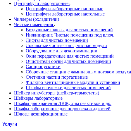
Центрифуги лабораторные
Центрифуги лабораторные напольные
Центрифуги лабораторные настольные
Чиллеры (охладители)
Чистые помещения
Воздушные шлюзы для чистых помещений
Инжиниринг. Чистые помещения под ключ.
Лифты для чистых помещений
Локальные чистые зоны, чистые модули
Оборудование для деконтаминации
Окна передаточные для чистых помещений
Очистители обуви для чистых помещений
Санпропускники
Сборочные станции с ламинарным потоком воздуха 
Счетчики частиц портативные
Фильтро-вентиляционные модули и установки
Шкафы и тележки для чистых помещений
Шейкер инкубаторы (шейкер-термостаты)
Шейкеры лабораторные
Шкафы для хранения ЛВЖ, хим реактивов и др.
Шкафы лабораторные для подогрева жидкостей
Шлюзы дезинфекционные
Услуги