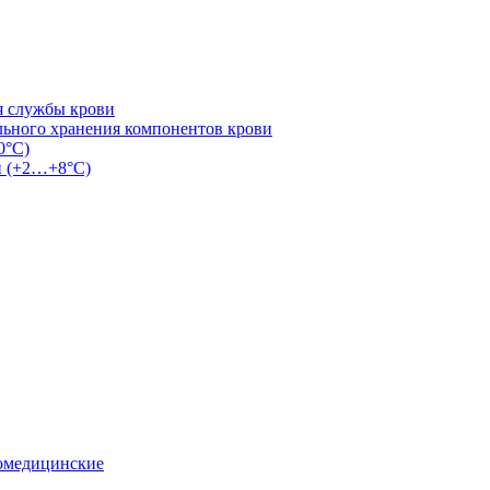
я службы крови
льного хранения компонентов крови
0°С)
и (+2…+8°С)
омедицинские