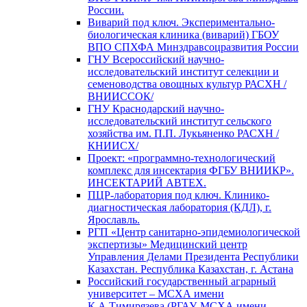
России.
Виварий под ключ. Экспериментально-
биологическая клиника (виварий) ГБОУ
ВПО СПХФА Минздравсоцразвития России
ГНУ Всероссийский научно-
исследовательский институт селекции и
семеноводства овощных культур РАСХН /
ВНИИССОК/
ГНУ Краснодарский научно-
исследовательский институт сельского
хозяйства им. П.П. Лукьяненко РАСХН /
КНИИСХ/
Проект: «программно-технологический
комплекс для инсектария ФГБУ ВНИИКР».
ИНСЕКТАРИЙ АВТЕХ.
ПЦР-лаборатория под ключ. Клинико-
диагностическая лаборатория (КДЛ), г.
Ярославль.
РГП «Центр санитарно-эпидемиологической
экспертизы» Медицинский центр
Управления Делами Президента Республики
Казахстан. Республика Казахстан, г. Астана
Российский государственный аграрный
университет – МСХА имени
К.А.Тимирязева (РГАУ-МСХА имени