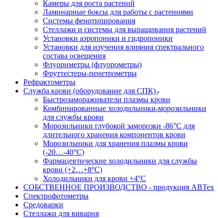
Камеры для роста растений
Ламинарные боксы для работы с растениями
Системы фенотипирования
Стеллажи и системы для выращивания растений
Установки аэропоники и гидропоники
Установки для изучения влияния спектрального
состава освещения
Флуориметры (флуорометры)
Фруттестеры-пенетрометры
Рефрактометры
Служба крови (оборудование для СПК)
Быстрозамораживатели плазмы крови
Комбинированные холодильники-морозильники
для службы крови
Морозильники глубокой заморозки -86°С для
длительного хранения компонентов крови
Морозильники для хранения плазмы крови
(-20…-40°С)
Фармацевтические холодильники для службы
крови (+2…+8°С)
Холодильники для крови +4°С
СОБСТВЕННОЕ ПРОИЗВОДСТВО - продукция АВТех
Спектрофотометры
Средоварки
Стеллажи для вивария