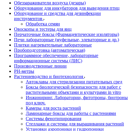
Обеззараживатели воздуха (дезары)
Оборудование для инкубаторов для выведения птиц
Оборудование и средства для дезинфекции
инструментов
Обработка семян
Овоскопы и тестеры для яиц
Перчаточные боксы (Фармацевтические изоляторы)
Печи лабораторные (муфельные, элеваторные и др.)
Плитки нагревательные лабораторные
Пробоподготовка (автоматическая)
Программное обеспечение, лабораторные
информационные системы (ЛИС)
Производственные линии
РH-метры
Растениеводство и биотехнология
Автоклавы для стерилизации питательных сред
Боксы биологической безопасности для работ с
растительными объектами и культурами in vitro
Инжиниринг. Лаборатории, фитотроны, биотроны
под ключ.
Камеры для роста растений
Ламинарные боксы для работы с растениями
Системы фенотипирования
Стеллажи и системы для выращивания растений
Установки аэропоники и гидропоники