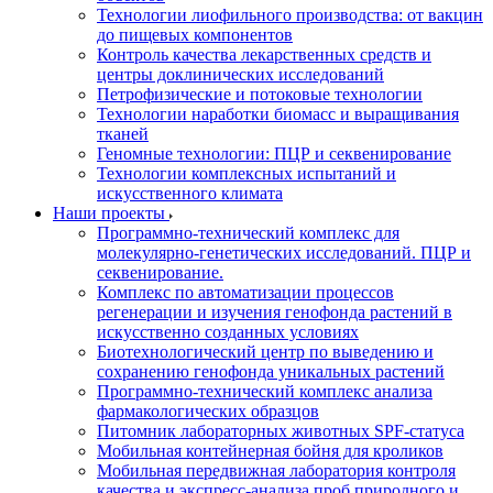
Технологии лиофильного производства: от вакцин
до пищевых компонентов
Контроль качества лекарственных средств и
центры доклинических исследований
Петрофизические и потоковые технологии
Технологии наработки биомасс и выращивания
тканей
Геномные технологии: ПЦР и секвенирование
Технологии комплексных испытаний и
искусственного климата
Наши проекты
Программно-технический комплекс для
молекулярно-генетических исследований. ПЦР и
секвенирование.
Комплекс по автоматизации процессов
регенерации и изучения генофонда растений в
искусственно созданных условиях
Биотехнологический центр по выведению и
сохранению генофонда уникальных растений
Программно-технический комплекс анализа
фармакологических образцов
Питомник лабораторных животных SPF-статуса
Мобильная контейнерная бойня для кроликов
Мобильная передвижная лаборатория контроля
качества и экспресс-анализа проб природного и