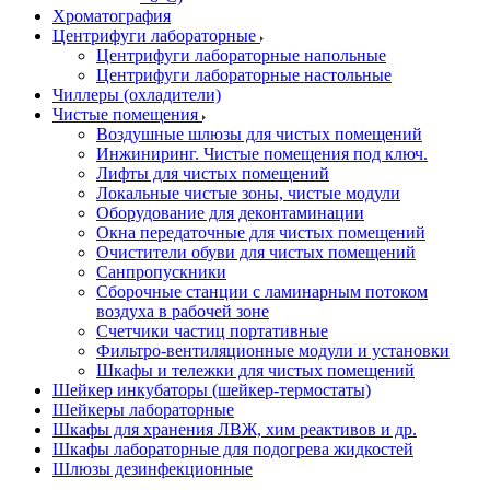
Хроматография
Центрифуги лабораторные
Центрифуги лабораторные напольные
Центрифуги лабораторные настольные
Чиллеры (охладители)
Чистые помещения
Воздушные шлюзы для чистых помещений
Инжиниринг. Чистые помещения под ключ.
Лифты для чистых помещений
Локальные чистые зоны, чистые модули
Оборудование для деконтаминации
Окна передаточные для чистых помещений
Очистители обуви для чистых помещений
Санпропускники
Сборочные станции с ламинарным потоком
воздуха в рабочей зоне
Счетчики частиц портативные
Фильтро-вентиляционные модули и установки
Шкафы и тележки для чистых помещений
Шейкер инкубаторы (шейкер-термостаты)
Шейкеры лабораторные
Шкафы для хранения ЛВЖ, хим реактивов и др.
Шкафы лабораторные для подогрева жидкостей
Шлюзы дезинфекционные