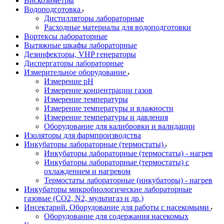
Вискозиметры
Водоподготовка
Дистилляторы лабораторные
Расходные материалы для водоподготовки
Вортексы лабораторные
Вытяжные шкафы лабораторные
Дезинфекторы, VHP генераторы
Диспергаторы лабораторные
Измерительное оборудование
Измерение pH
Измерение концентрации газов
Измерение температуры
Измерение температуры и влажности
Измерение температуры и давления
Оборудование для калибровки и валидации
Изоляторы для фармпроизводства
Инкубаторы лабораторные (термостаты)
Инкубаторы лабораторные (термостаты) - нагрев
Инкубаторы лабораторные (термостаты) с
охлаждением и нагревом
Термостаты лабораторные (инкубаторы) - нагрев
Инкубаторы микробиологические лабораторные
газовые (CO2, N2, мультигаз и др.)
Инсектарий. Оборудование для работы с насекомыми
Оборудование для содержания насекомых