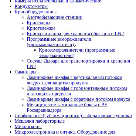
Камеры испытательные и климатические
Кондуктометры
Криооборудование
Азотдобывающие станции
Криоскопы
Криотележки
Криохранилища для хранения образцов в LN2
Программные замораживатели
(криозамораживатели)
Криозамораживатели (программные
замораживатели)
Сосуды Дьюара для транспортировки и хранения
LN2
Ламинары
Ламинарные шкафы с вертикальным потоком
воздуха для защиты продукта
Ламинарные шкафы с горизонтальным потоком
для защиты продукта
Ламинарные шкафы с обратным потоком воздуха
Медицинские ламинарные боксы с РУ
Росздравнадзора
Лиофильные (сублимационные) лабораторные сушилки
Мешалки лабораторные
Микроскопы
Микроэлектроника и оптика. Оборудование для