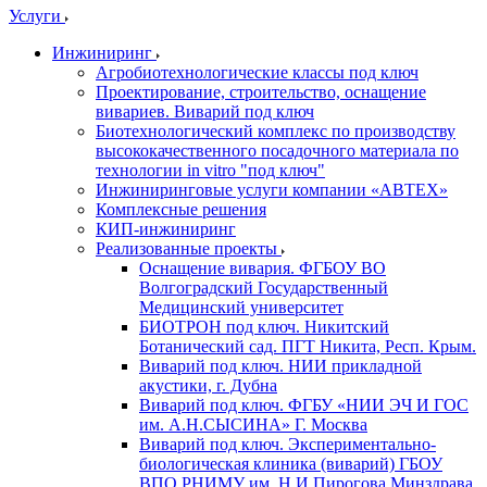
Услуги
Инжиниринг
Агробиотехнологические классы под ключ
Проектирование, строительство, оснащение
вивариев. Виварий под ключ
Биотехнологический комплекс по производству
высококачественного посадочного материала по
технологии in vitro "под ключ"
Инжиниринговые услуги компании «АВТЕХ»
Комплексные решения
КИП-инжиниринг
Реализованные проекты
Оснащение вивария. ФГБОУ ВО
Волгоградский Государственный
Медицинский университет
БИОТРОН под ключ. Никитский
Ботанический сад. ПГТ Никита, Респ. Крым.
Виварий под ключ. НИИ прикладной
акустики, г. Дубна
Виварий под ключ. ФГБУ «НИИ ЭЧ И ГОС
им. А.Н.СЫСИНА» Г. Москва
Виварий под ключ. Экспериментально-
биологическая клиника (виварий) ГБОУ
ВПО РНИМУ им. Н.И.Пирогова Минздрава