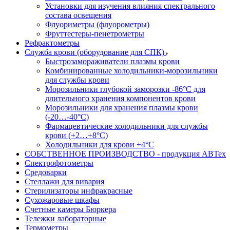
Установки для изучения влияния спектрального
состава освещения
Флуориметры (флуорометры)
Фруттестеры-пенетрометры
Рефрактометры
Служба крови (оборудование для СПК)
Быстрозамораживатели плазмы крови
Комбинированные холодильники-морозильники
для службы крови
Морозильники глубокой заморозки -86°С для
длительного хранения компонентов крови
Морозильники для хранения плазмы крови
(-20…-40°С)
Фармацевтические холодильники для службы
крови (+2…+8°С)
Холодильники для крови +4°С
СОБСТВЕННОЕ ПРОИЗВОДСТВО - продукция АВТех
Спектрофотометры
Средоварки
Стеллажи для вивария
Стерилизаторы инфракрасные
Сухожаровые шкафы
Счетные камеры Бюркера
Тележки лабораторные
Термометры