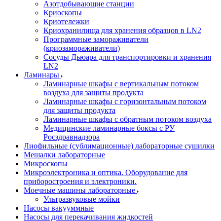
Азотдобывающие станции
Криоскопы
Криотележки
Криохранилища для хранения образцов в LN2
Программные замораживатели
(криозамораживатели)
Сосуды Дьюара для транспортировки и хранения
LN2
Ламинары
Ламинарные шкафы с вертикальным потоком
воздуха для защиты продукта
Ламинарные шкафы с горизонтальным потоком
для защиты продукта
Ламинарные шкафы с обратным потоком воздуха
Медицинские ламинарные боксы с РУ
Росздравнадзора
Лиофильные (сублимационные) лабораторные сушилки
Мешалки лабораторные
Микроскопы
Микроэлектроника и оптика. Оборудование для
приборостроения и электроники.
Моечные машины лабораторные
Ультразвуковые мойки
Насосы вакууммные
Насосы для перекачивания жидкостей