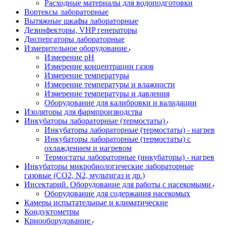
Расходные материалы для водоподготовки
Вортексы лабораторные
Вытяжные шкафы лабораторные
Дезинфекторы, VHP генераторы
Диспергаторы лабораторные
Измерительное оборудование
Измерение pH
Измерение концентрации газов
Измерение температуры
Измерение температуры и влажности
Измерение температуры и давления
Оборудование для калибровки и валидации
Изоляторы для фармпроизводства
Инкубаторы лабораторные (термостаты)
Инкубаторы лабораторные (термостаты) - нагрев
Инкубаторы лабораторные (термостаты) с
охлаждением и нагревом
Термостаты лабораторные (инкубаторы) - нагрев
Инкубаторы микробиологические лабораторные
газовые (CO2, N2, мультигаз и др.)
Инсектарий. Оборудование для работы с насекомыми
Оборудование для содержания насекомых
Камеры испытательные и климатические
Кондуктометры
Криооборудование