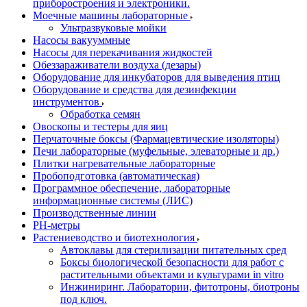
приборостроения и электроники.
Моечные машины лабораторные
Ультразвуковые мойки
Насосы вакууммные
Насосы для перекачивания жидкостей
Обеззараживатели воздуха (дезары)
Оборудование для инкубаторов для выведения птиц
Оборудование и средства для дезинфекции
инструментов
Обработка семян
Овоскопы и тестеры для яиц
Перчаточные боксы (Фармацевтические изоляторы)
Печи лабораторные (муфельные, элеваторные и др.)
Плитки нагревательные лабораторные
Пробоподготовка (автоматическая)
Программное обеспечение, лабораторные
информационные системы (ЛИС)
Производственные линии
РH-метры
Растениеводство и биотехнология
Автоклавы для стерилизации питательных сред
Боксы биологической безопасности для работ с
растительными объектами и культурами in vitro
Инжиниринг. Лаборатории, фитотроны, биотроны
под ключ.