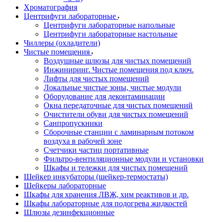
Хроматография
Центрифуги лабораторные
Центрифуги лабораторные напольные
Центрифуги лабораторные настольные
Чиллеры (охладители)
Чистые помещения
Воздушные шлюзы для чистых помещений
Инжиниринг. Чистые помещения под ключ.
Лифты для чистых помещений
Локальные чистые зоны, чистые модули
Оборудование для деконтаминации
Окна передаточные для чистых помещений
Очистители обуви для чистых помещений
Санпропускники
Сборочные станции с ламинарным потоком
воздуха в рабочей зоне
Счетчики частиц портативные
Фильтро-вентиляционные модули и установки
Шкафы и тележки для чистых помещений
Шейкер инкубаторы (шейкер-термостаты)
Шейкеры лабораторные
Шкафы для хранения ЛВЖ, хим реактивов и др.
Шкафы лабораторные для подогрева жидкостей
Шлюзы дезинфекционные