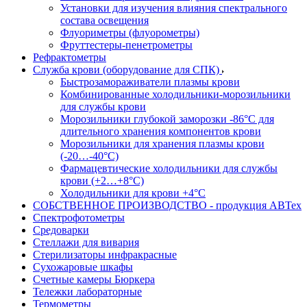
Установки для изучения влияния спектрального
состава освещения
Флуориметры (флуорометры)
Фруттестеры-пенетрометры
Рефрактометры
Служба крови (оборудование для СПК)
Быстрозамораживатели плазмы крови
Комбинированные холодильники-морозильники
для службы крови
Морозильники глубокой заморозки -86°С для
длительного хранения компонентов крови
Морозильники для хранения плазмы крови
(-20…-40°С)
Фармацевтические холодильники для службы
крови (+2…+8°С)
Холодильники для крови +4°С
СОБСТВЕННОЕ ПРОИЗВОДСТВО - продукция АВТех
Спектрофотометры
Средоварки
Стеллажи для вивария
Стерилизаторы инфракрасные
Сухожаровые шкафы
Счетные камеры Бюркера
Тележки лабораторные
Термометры