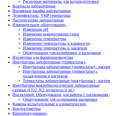
Расходные материалы для водоподготовки
Вортексы лабораторные
Вытяжные шкафы лабораторные
Дезинфекторы, VHP генераторы
Диспергаторы лабораторные
Измерительное оборудование
Измерение pH
Измерение концентрации газов
Измерение температуры
Измерение температуры и влажности
Измерение температуры и давления
Оборудование для калибровки и валидации
Изоляторы для фармпроизводства
Инкубаторы лабораторные (термостаты)
Инкубаторы лабораторные (термостаты) - нагрев
Инкубаторы лабораторные (термостаты) с
охлаждением и нагревом
Термостаты лабораторные (инкубаторы) - нагрев
Инкубаторы микробиологические лабораторные
газовые (CO2, N2, мультигаз и др.)
Инсектарий. Оборудование для работы с насекомыми
Оборудование для содержания насекомых
Камеры испытательные и климатические
Кондуктометры
Криооборудование