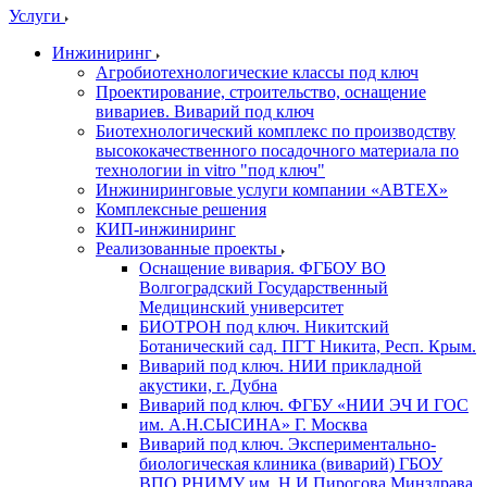
Услуги
Инжиниринг
Агробиотехнологические классы под ключ
Проектирование, строительство, оснащение
вивариев. Виварий под ключ
Биотехнологический комплекс по производству
высококачественного посадочного материала по
технологии in vitro "под ключ"
Инжиниринговые услуги компании «АВТЕХ»
Комплексные решения
КИП-инжиниринг
Реализованные проекты
Оснащение вивария. ФГБОУ ВО
Волгоградский Государственный
Медицинский университет
БИОТРОН под ключ. Никитский
Ботанический сад. ПГТ Никита, Респ. Крым.
Виварий под ключ. НИИ прикладной
акустики, г. Дубна
Виварий под ключ. ФГБУ «НИИ ЭЧ И ГОС
им. А.Н.СЫСИНА» Г. Москва
Виварий под ключ. Экспериментально-
биологическая клиника (виварий) ГБОУ
ВПО РНИМУ им. Н.И.Пирогова Минздрава