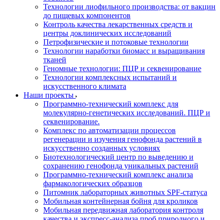
Технологии лиофильного производства: от вакцин
до пищевых компонентов
Контроль качества лекарственных средств и
центры доклинических исследований
Петрофизические и потоковые технологии
Технологии наработки биомасс и выращивания
тканей
Геномные технологии: ПЦР и секвенирование
Технологии комплексных испытаний и
искусственного климата
Наши проекты
Программно-технический комплекс для
молекулярно-генетических исследований. ПЦР и
секвенирование.
Комплекс по автоматизации процессов
регенерации и изучения генофонда растений в
искусственно созданных условиях
Биотехнологический центр по выведению и
сохранению генофонда уникальных растений
Программно-технический комплекс анализа
фармакологических образцов
Питомник лабораторных животных SPF-статуса
Мобильная контейнерная бойня для кроликов
Мобильная передвижная лаборатория контроля
качества и экспресс-анализа проб природного и