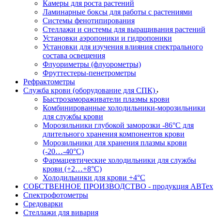
Камеры для роста растений
Ламинарные боксы для работы с растениями
Системы фенотипирования
Стеллажи и системы для выращивания растений
Установки аэропоники и гидропоники
Установки для изучения влияния спектрального
состава освещения
Флуориметры (флуорометры)
Фруттестеры-пенетрометры
Рефрактометры
Служба крови (оборудование для СПК)
Быстрозамораживатели плазмы крови
Комбинированные холодильники-морозильники
для службы крови
Морозильники глубокой заморозки -86°С для
длительного хранения компонентов крови
Морозильники для хранения плазмы крови
(-20…-40°С)
Фармацевтические холодильники для службы
крови (+2…+8°С)
Холодильники для крови +4°С
СОБСТВЕННОЕ ПРОИЗВОДСТВО - продукция АВТех
Спектрофотометры
Средоварки
Стеллажи для вивария