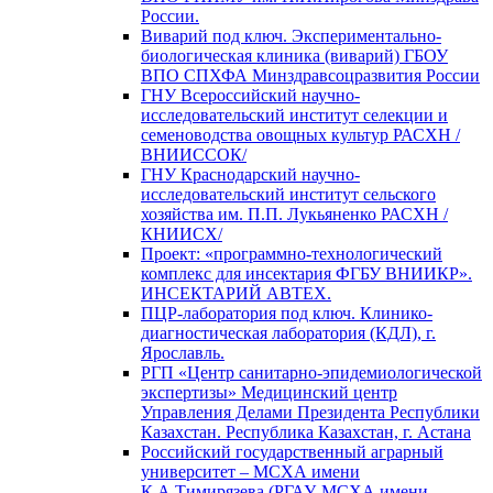
России.
Виварий под ключ. Экспериментально-
биологическая клиника (виварий) ГБОУ
ВПО СПХФА Минздравсоцразвития России
ГНУ Всероссийский научно-
исследовательский институт селекции и
семеноводства овощных культур РАСХН /
ВНИИССОК/
ГНУ Краснодарский научно-
исследовательский институт сельского
хозяйства им. П.П. Лукьяненко РАСХН /
КНИИСХ/
Проект: «программно-технологический
комплекс для инсектария ФГБУ ВНИИКР».
ИНСЕКТАРИЙ АВТЕХ.
ПЦР-лаборатория под ключ. Клинико-
диагностическая лаборатория (КДЛ), г.
Ярославль.
РГП «Центр санитарно-эпидемиологической
экспертизы» Медицинский центр
Управления Делами Президента Республики
Казахстан. Республика Казахстан, г. Астана
Российский государственный аграрный
университет – МСХА имени
К.А.Тимирязева (РГАУ-МСХА имени