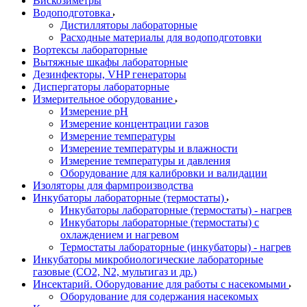
Вискозиметры
Водоподготовка
Дистилляторы лабораторные
Расходные материалы для водоподготовки
Вортексы лабораторные
Вытяжные шкафы лабораторные
Дезинфекторы, VHP генераторы
Диспергаторы лабораторные
Измерительное оборудование
Измерение pH
Измерение концентрации газов
Измерение температуры
Измерение температуры и влажности
Измерение температуры и давления
Оборудование для калибровки и валидации
Изоляторы для фармпроизводства
Инкубаторы лабораторные (термостаты)
Инкубаторы лабораторные (термостаты) - нагрев
Инкубаторы лабораторные (термостаты) с
охлаждением и нагревом
Термостаты лабораторные (инкубаторы) - нагрев
Инкубаторы микробиологические лабораторные
газовые (CO2, N2, мультигаз и др.)
Инсектарий. Оборудование для работы с насекомыми
Оборудование для содержания насекомых