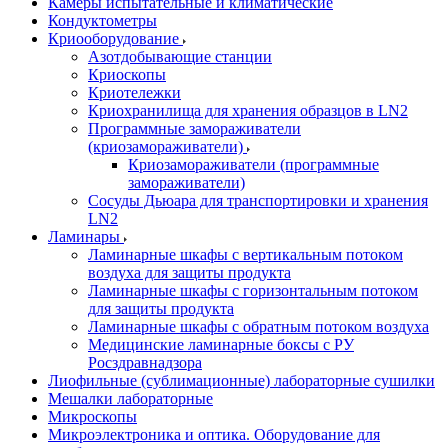
Камеры испытательные и климатические
Кондуктометры
Криооборудование
Азотдобывающие станции
Криоскопы
Криотележки
Криохранилища для хранения образцов в LN2
Программные замораживатели
(криозамораживатели)
Криозамораживатели (программные
замораживатели)
Сосуды Дьюара для транспортировки и хранения
LN2
Ламинары
Ламинарные шкафы с вертикальным потоком
воздуха для защиты продукта
Ламинарные шкафы с горизонтальным потоком
для защиты продукта
Ламинарные шкафы с обратным потоком воздуха
Медицинские ламинарные боксы с РУ
Росздравнадзора
Лиофильные (сублимационные) лабораторные сушилки
Мешалки лабораторные
Микроскопы
Микроэлектроника и оптика. Оборудование для