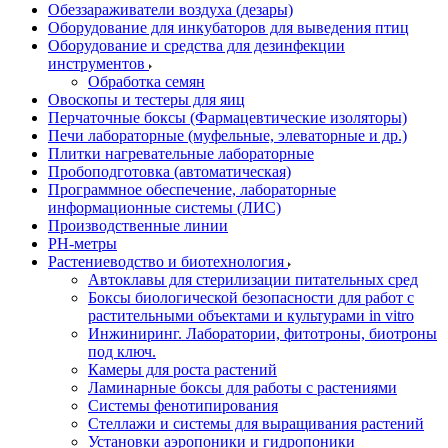
Обеззараживатели воздуха (дезары)
Оборудование для инкубаторов для выведения птиц
Оборудование и средства для дезинфекции
инструментов
Обработка семян
Овоскопы и тестеры для яиц
Перчаточные боксы (Фармацевтические изоляторы)
Печи лабораторные (муфельные, элеваторные и др.)
Плитки нагревательные лабораторные
Пробоподготовка (автоматическая)
Программное обеспечение, лабораторные
информационные системы (ЛИС)
Производственные линии
РH-метры
Растениеводство и биотехнология
Автоклавы для стерилизации питательных сред
Боксы биологической безопасности для работ с
растительными объектами и культурами in vitro
Инжиниринг. Лаборатории, фитотроны, биотроны
под ключ.
Камеры для роста растений
Ламинарные боксы для работы с растениями
Системы фенотипирования
Стеллажи и системы для выращивания растений
Установки аэропоники и гидропоники