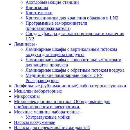
Азотдобывающие станции
Криоскопы
Криотележки
Криохранилища для хранения образцов в LN2
Программные замораживатели
(криозамораживатели)
Сосуды Дьюара для транспортировки и хранения
LN2
Ламинары
Ламинарные шкафы с вертикальным потоком
воздуха для защиты продукта
Ламинарные шкафы с горизонтальным потоком
для защиты продукта
Ламинарные шкафы с обратным потоком воздуха
Медицинские ламинарные боксы с РУ
Росздравнадзора
Лиофильные (сублимационные) лабораторные сушилки
Мешалки лабораторные
Микроскопы
Микроэлектроника и оптика. Оборудование для
приборостроения и электроники.
Моечные машины лабораторные
Ультразвуковые мойки
Насосы вакууммные
Насосы для перекачивания жидкостей