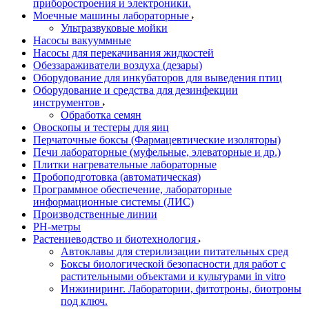
приборостроения и электроники.
Моечные машины лабораторные
Ультразвуковые мойки
Насосы вакууммные
Насосы для перекачивания жидкостей
Обеззараживатели воздуха (дезары)
Оборудование для инкубаторов для выведения птиц
Оборудование и средства для дезинфекции
инструментов
Обработка семян
Овоскопы и тестеры для яиц
Перчаточные боксы (Фармацевтические изоляторы)
Печи лабораторные (муфельные, элеваторные и др.)
Плитки нагревательные лабораторные
Пробоподготовка (автоматическая)
Программное обеспечение, лабораторные
информационные системы (ЛИС)
Производственные линии
РH-метры
Растениеводство и биотехнология
Автоклавы для стерилизации питательных сред
Боксы биологической безопасности для работ с
растительными объектами и культурами in vitro
Инжиниринг. Лаборатории, фитотроны, биотроны
под ключ.