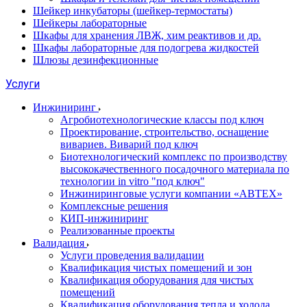
Шейкер инкубаторы (шейкер-термостаты)
Шейкеры лабораторные
Шкафы для хранения ЛВЖ, хим реактивов и др.
Шкафы лабораторные для подогрева жидкостей
Шлюзы дезинфекционные
Услуги
Инжиниринг
Агробиотехнологические классы под ключ
Проектирование, строительство, оснащение
вивариев. Виварий под ключ
Биотехнологический комплекс по производству
высококачественного посадочного материала по
технологии in vitro "под ключ"
Инжиниринговые услуги компании «АВТЕХ»
Комплексные решения
КИП-инжиниринг
Реализованные проекты
Валидация
Услуги проведения валидации
Квалификация чистых помещений и зон
Квалификация оборудования для чистых
помещений
Квалификация оборудования тепла и холода