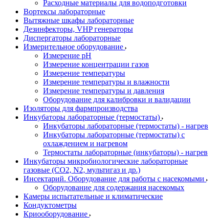
Расходные материалы для водоподготовки
Вортексы лабораторные
Вытяжные шкафы лабораторные
Дезинфекторы, VHP генераторы
Диспергаторы лабораторные
Измерительное оборудование
Измерение pH
Измерение концентрации газов
Измерение температуры
Измерение температуры и влажности
Измерение температуры и давления
Оборудование для калибровки и валидации
Изоляторы для фармпроизводства
Инкубаторы лабораторные (термостаты)
Инкубаторы лабораторные (термостаты) - нагрев
Инкубаторы лабораторные (термостаты) с
охлаждением и нагревом
Термостаты лабораторные (инкубаторы) - нагрев
Инкубаторы микробиологические лабораторные
газовые (CO2, N2, мультигаз и др.)
Инсектарий. Оборудование для работы с насекомыми
Оборудование для содержания насекомых
Камеры испытательные и климатические
Кондуктометры
Криооборудование