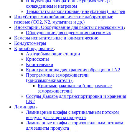
Инкубаторы лабораторные (термостаты) с
охлаждением и нагревом
Термостаты лабораторные (инкубаторы) - нагрев
Инкубаторы микробиологические лабораторные
газовые (CO2, N2, мультигаз и др.)
Инсектарий. Оборудование для работы с насекомыми
Оборудование для содержания насекомых
Камеры испытательные и климатические
Кондуктометры
Криооборудование
Азотдобывающие станции
Криоскопы
Криотележки
Криохранилища для хранения образцов в LN2
Программные замораживатели
(криозамораживатели)
Криозамораживатели (программные
замораживатели)
Сосуды Дьюара для транспортировки и хранения
LN2
Ламинары
Ламинарные шкафы с вертикальным потоком
воздуха для защиты продукта
Ламинарные шкафы с горизонтальным потоком
для защиты продукта