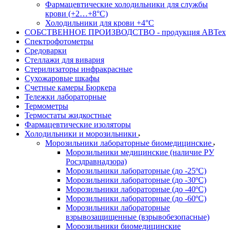
Фармацевтические холодильники для службы
крови (+2…+8°С)
Холодильники для крови +4°С
СОБСТВЕННОЕ ПРОИЗВОДСТВО - продукция АВТех
Спектрофотометры
Средоварки
Стеллажи для вивария
Стерилизаторы инфракрасные
Сухожаровые шкафы
Счетные камеры Бюркера
Тележки лабораторные
Термометры
Термостаты жидкостные
Фармацевтические изоляторы
Холодильники и морозильники
Морозильники лабораторные биомедицинские
Морозильники медицинские (наличие РУ
Росздравнадзора)
Морозильники лабораторные (до -25ºС)
Морозильники лабораторные (до -30ºС)
Морозильники лабораторные (до -40ºС)
Морозильники лабораторные (до -60ºС)
Морозильники лабораторные
взрывозащищенные (взрывобезопасные)
Морозильники биомедицинские