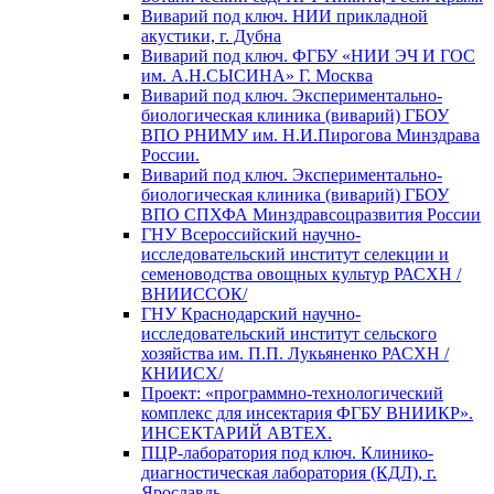
Виварий под ключ. НИИ прикладной
акустики, г. Дубна
Виварий под ключ. ФГБУ «НИИ ЭЧ И ГОС
им. А.Н.СЫСИНА» Г. Москва
Виварий под ключ. Экспериментально-
биологическая клиника (виварий) ГБОУ
ВПО РНИМУ им. Н.И.Пирогова Минздрава
России.
Виварий под ключ. Экспериментально-
биологическая клиника (виварий) ГБОУ
ВПО СПХФА Минздравсоцразвития России
ГНУ Всероссийский научно-
исследовательский институт селекции и
семеноводства овощных культур РАСХН /
ВНИИССОК/
ГНУ Краснодарский научно-
исследовательский институт сельского
хозяйства им. П.П. Лукьяненко РАСХН /
КНИИСХ/
Проект: «программно-технологический
комплекс для инсектария ФГБУ ВНИИКР».
ИНСЕКТАРИЙ АВТЕХ.
ПЦР-лаборатория под ключ. Клинико-
диагностическая лаборатория (КДЛ), г.
Ярославль.