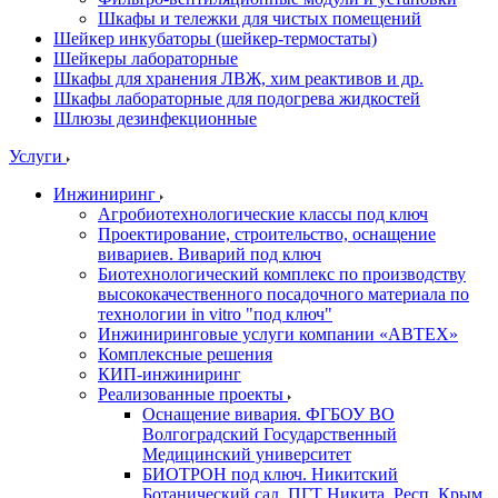
Шкафы и тележки для чистых помещений
Шейкер инкубаторы (шейкер-термостаты)
Шейкеры лабораторные
Шкафы для хранения ЛВЖ, хим реактивов и др.
Шкафы лабораторные для подогрева жидкостей
Шлюзы дезинфекционные
Услуги
Инжиниринг
Агробиотехнологические классы под ключ
Проектирование, строительство, оснащение
вивариев. Виварий под ключ
Биотехнологический комплекс по производству
высококачественного посадочного материала по
технологии in vitro "под ключ"
Инжиниринговые услуги компании «АВТЕХ»
Комплексные решения
КИП-инжиниринг
Реализованные проекты
Оснащение вивария. ФГБОУ ВО
Волгоградский Государственный
Медицинский университет
БИОТРОН под ключ. Никитский
Ботанический сад. ПГТ Никита, Респ. Крым.