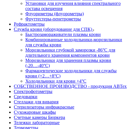
Установки для изучения влияния спектрального
состава освещения
Флуориметры (флуорометры)
Фруттестеры-пенетрометры
Рефрактометры
Служба крови (оборудование для СПК)
Быстрозамораживатели плазмы крови
Комбинированные холодильники-морозильники
для службы крови
Морозильники глубокой заморозки -86°С для
длительного хранения компонентов крови
Морозильники для хранения плазмы крови
(-20…-40°С)
Фармацевтические холодильники для службы
крови (+2…+8°С)
Холодильники для крови +4°С
СОБСТВЕННОЕ ПРОИЗВОДСТВО - продукция АВТех
Спектрофотометры
Средоварки
Стеллажи для вивария
Стерилизаторы инфракрасные
Сухожаровые шкафы
Счетные камеры Бюркера
Тележки лабораторные
Термометры