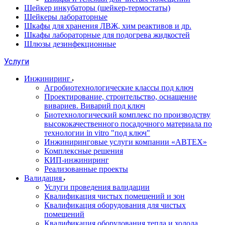
Шейкер инкубаторы (шейкер-термостаты)
Шейкеры лабораторные
Шкафы для хранения ЛВЖ, хим реактивов и др.
Шкафы лабораторные для подогрева жидкостей
Шлюзы дезинфекционные
Услуги
Инжиниринг
Агробиотехнологические классы под ключ
Проектирование, строительство, оснащение
вивариев. Виварий под ключ
Биотехнологический комплекс по производству
высококачественного посадочного материала по
технологии in vitro "под ключ"
Инжиниринговые услуги компании «АВТЕХ»
Комплексные решения
КИП-инжиниринг
Реализованные проекты
Валидация
Услуги проведения валидации
Квалификация чистых помещений и зон
Квалификация оборудования для чистых
помещений
Квалификация оборудования тепла и холода