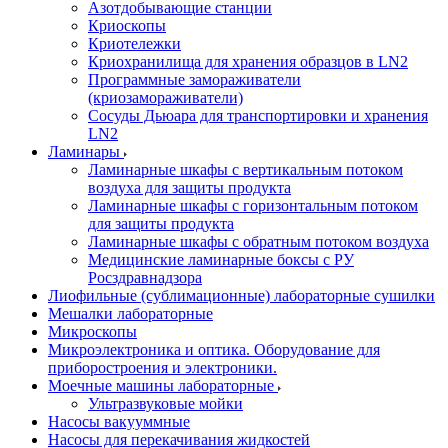
Азотдобывающие станции
Криоскопы
Криотележки
Криохранилища для хранения образцов в LN2
Программные замораживатели
(криозамораживатели)
Сосуды Дьюара для транспортировки и хранения
LN2
Ламинары
Ламинарные шкафы с вертикальным потоком
воздуха для защиты продукта
Ламинарные шкафы с горизонтальным потоком
для защиты продукта
Ламинарные шкафы с обратным потоком воздуха
Медицинские ламинарные боксы с РУ
Росздравнадзора
Лиофильные (сублимационные) лабораторные сушилки
Мешалки лабораторные
Микроскопы
Микроэлектроника и оптика. Оборудование для
приборостроения и электроники.
Моечные машины лабораторные
Ультразвуковые мойки
Насосы вакууммные
Насосы для перекачивания жидкостей