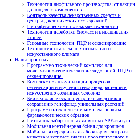
Технологии лиофильного производства: от вакцин
до пищевых компонентов
Контроль качества лекарственных средств и
центры доклинических исследований
Петрофизические и потоковые технологии
Технологии наработки биомасс и выращивания
тканей
Геномные технологии: ПЦР и секвенирование
Технологии комплексных испытаний и
искусственного климата
Наши проекты
Программно-технический комплекс для
молекулярно-генетических исследований. ПЦР и
секвенирование.
Комплекс по автоматизации процессов
регенерации и изучения генофонда растений в
искусственно созданных условиях
Биотехнологический центр по выведению и
сохранению генофонда уникальных растений
Программно-технический комплекс анализа
фармакологических образцов
Питомник лабораторных животных SPF-статуса
Мобильная контейнерная бойня для кроликов
Мобильная передвижная лаборатория контроля
качества и экспресс-анализа проб природного и