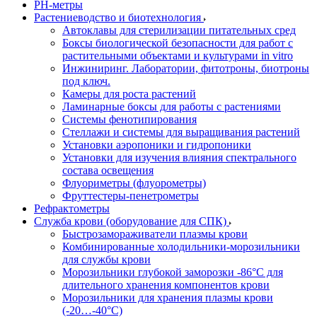
РH-метры
Растениеводство и биотехнология
Автоклавы для стерилизации питательных сред
Боксы биологической безопасности для работ с
растительными объектами и культурами in vitro
Инжиниринг. Лаборатории, фитотроны, биотроны
под ключ.
Камеры для роста растений
Ламинарные боксы для работы с растениями
Системы фенотипирования
Стеллажи и системы для выращивания растений
Установки аэропоники и гидропоники
Установки для изучения влияния спектрального
состава освещения
Флуориметры (флуорометры)
Фруттестеры-пенетрометры
Рефрактометры
Служба крови (оборудование для СПК)
Быстрозамораживатели плазмы крови
Комбинированные холодильники-морозильники
для службы крови
Морозильники глубокой заморозки -86°С для
длительного хранения компонентов крови
Морозильники для хранения плазмы крови
(-20…-40°С)