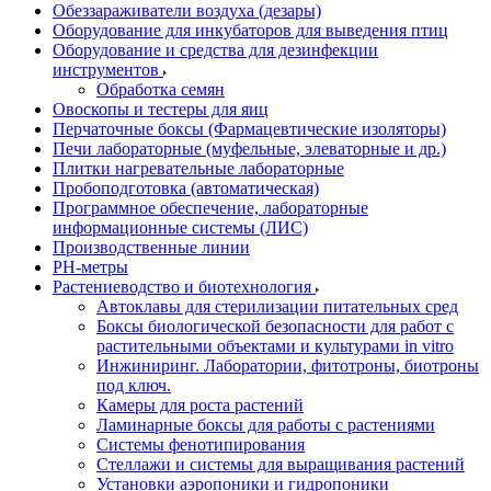
Обеззараживатели воздуха (дезары)
Оборудование для инкубаторов для выведения птиц
Оборудование и средства для дезинфекции
инструментов
Обработка семян
Овоскопы и тестеры для яиц
Перчаточные боксы (Фармацевтические изоляторы)
Печи лабораторные (муфельные, элеваторные и др.)
Плитки нагревательные лабораторные
Пробоподготовка (автоматическая)
Программное обеспечение, лабораторные
информационные системы (ЛИС)
Производственные линии
РH-метры
Растениеводство и биотехнология
Автоклавы для стерилизации питательных сред
Боксы биологической безопасности для работ с
растительными объектами и культурами in vitro
Инжиниринг. Лаборатории, фитотроны, биотроны
под ключ.
Камеры для роста растений
Ламинарные боксы для работы с растениями
Системы фенотипирования
Стеллажи и системы для выращивания растений
Установки аэропоники и гидропоники