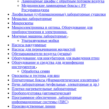
Ламинарные шкафы с обратным потоком воздуха
Медицинские ламинарные боксы с РУ
Росздравнадзора
Лиофильные (сублимационные) лабораторные сушилки
Мешалки лабораторные
Микроскопы
Микроэлектроника и оптика. Оборудование для
приборостроения и электроники.
Моечные машины лабораторные
Ультразвуковые мойки
Насосы вакууммные
Насосы для перекачивания жидкостей
Обеззараживатели воздуха (дезары)
Оборудование для инкубаторов для выведения птиц
Оборудование и средства для дезинфекции
инструментов
Обработка семян
Овоскопы и тестеры для яиц
Перчаточные боксы (Фармацевтические изоляторы)
Печи лабораторные (муфельные, элеваторные и др.)
Плитки нагревательные лабораторные
Пробоподготовка (автоматическая)
Программное обеспечение, лабораторные
информационные системы (ЛИС)
Производственные линии