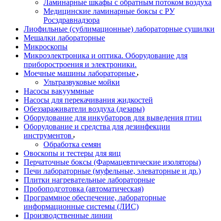
Ламинарные шкафы с обратным потоком воздуха
Медицинские ламинарные боксы с РУ
Росздравнадзора
Лиофильные (сублимационные) лабораторные сушилки
Мешалки лабораторные
Микроскопы
Микроэлектроника и оптика. Оборудование для
приборостроения и электроники.
Моечные машины лабораторные
Ультразвуковые мойки
Насосы вакууммные
Насосы для перекачивания жидкостей
Обеззараживатели воздуха (дезары)
Оборудование для инкубаторов для выведения птиц
Оборудование и средства для дезинфекции
инструментов
Обработка семян
Овоскопы и тестеры для яиц
Перчаточные боксы (Фармацевтические изоляторы)
Печи лабораторные (муфельные, элеваторные и др.)
Плитки нагревательные лабораторные
Пробоподготовка (автоматическая)
Программное обеспечение, лабораторные
информационные системы (ЛИС)
Производственные линии