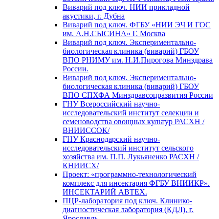
Виварий под ключ. НИИ прикладной
акустики, г. Дубна
Виварий под ключ. ФГБУ «НИИ ЭЧ И ГОС
им. А.Н.СЫСИНА» Г. Москва
Виварий под ключ. Экспериментально-
биологическая клиника (виварий) ГБОУ
ВПО РНИМУ им. Н.И.Пирогова Минздрава
России.
Виварий под ключ. Экспериментально-
биологическая клиника (виварий) ГБОУ
ВПО СПХФА Минздравсоцразвития России
ГНУ Всероссийский научно-
исследовательский институт селекции и
семеноводства овощных культур РАСХН /
ВНИИССОК/
ГНУ Краснодарский научно-
исследовательский институт сельского
хозяйства им. П.П. Лукьяненко РАСХН /
КНИИСХ/
Проект: «программно-технологический
комплекс для инсектария ФГБУ ВНИИКР».
ИНСЕКТАРИЙ АВТЕХ.
ПЦР-лаборатория под ключ. Клинико-
диагностическая лаборатория (КДЛ), г.
Ярославль.