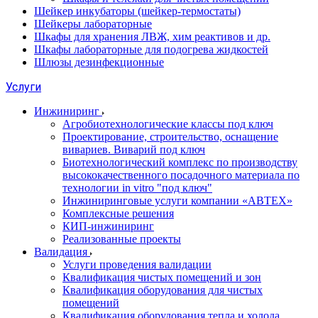
Шейкер инкубаторы (шейкер-термостаты)
Шейкеры лабораторные
Шкафы для хранения ЛВЖ, хим реактивов и др.
Шкафы лабораторные для подогрева жидкостей
Шлюзы дезинфекционные
Услуги
Инжиниринг
Агробиотехнологические классы под ключ
Проектирование, строительство, оснащение
вивариев. Виварий под ключ
Биотехнологический комплекс по производству
высококачественного посадочного материала по
технологии in vitro "под ключ"
Инжиниринговые услуги компании «АВТЕХ»
Комплексные решения
КИП-инжиниринг
Реализованные проекты
Валидация
Услуги проведения валидации
Квалификация чистых помещений и зон
Квалификация оборудования для чистых
помещений
Квалификация оборудования тепла и холода