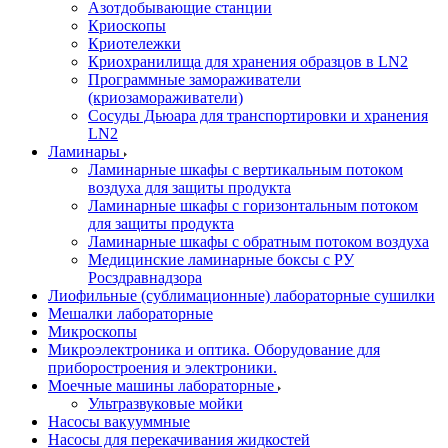
Азотдобывающие станции
Криоскопы
Криотележки
Криохранилища для хранения образцов в LN2
Программные замораживатели
(криозамораживатели)
Сосуды Дьюара для транспортировки и хранения
LN2
Ламинары
Ламинарные шкафы с вертикальным потоком
воздуха для защиты продукта
Ламинарные шкафы с горизонтальным потоком
для защиты продукта
Ламинарные шкафы с обратным потоком воздуха
Медицинские ламинарные боксы с РУ
Росздравнадзора
Лиофильные (сублимационные) лабораторные сушилки
Мешалки лабораторные
Микроскопы
Микроэлектроника и оптика. Оборудование для
приборостроения и электроники.
Моечные машины лабораторные
Ультразвуковые мойки
Насосы вакууммные
Насосы для перекачивания жидкостей