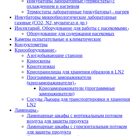
Инкубаторы лабораторные (термостаты) с
охлаждением и нагревом
Термостаты лабораторные (инкубаторы) - нагрев
Инкубаторы микробиологические лабораторные
газовые (CO2, N2, мультигаз и др.)
Инсектарий. Оборудование для работы с насекомыми
Оборудование для содержания насекомых
Камеры испытательные и климатические
Кондуктометры
Криооборудование
Азотдобывающие станции
Криоскопы
Криотележки
Криохранилища для хранения образцов в LN2
Программные замораживатели
(криозамораживатели)
Криозамораживатели (программные
замораживатели)
Сосуды Дьюара для транспортировки и хранения
LN2
Ламинары
Ламинарные шкафы с вертикальным потоком
воздуха для защиты продукта
Ламинарные шкафы с горизонтальным потоком
для защиты продукта