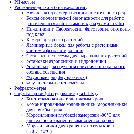
РH-метры
Растениеводство и биотехнология
Автоклавы для стерилизации питательных сред
Боксы биологической безопасности для работ с
растительными объектами и культурами in vitro
Инжиниринг. Лаборатории, фитотроны, биотроны
под ключ.
Камеры для роста растений
Ламинарные боксы для работы с растениями
Системы фенотипирования
Стеллажи и системы для выращивания растений
Установки аэропоники и гидропоники
Установки для изучения влияния спектрального
состава освещения
Флуориметры (флуорометры)
Фруттестеры-пенетрометры
Рефрактометры
Служба крови (оборудование для СПК)
Быстрозамораживатели плазмы крови
Комбинированные холодильники-морозильники
для службы крови
Морозильники глубокой заморозки -86°С для
длительного хранения компонентов крови
Морозильники для хранения плазмы крови
(-20…-40°С)