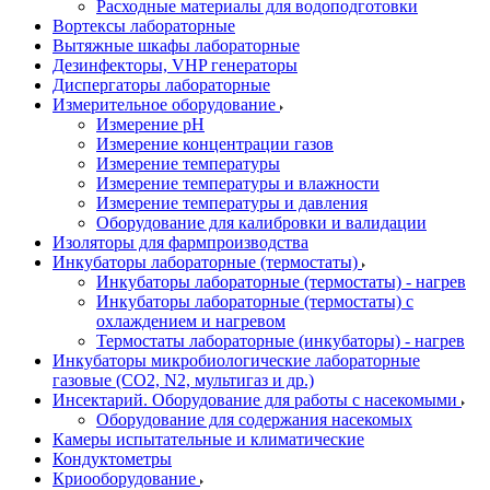
Расходные материалы для водоподготовки
Вортексы лабораторные
Вытяжные шкафы лабораторные
Дезинфекторы, VHP генераторы
Диспергаторы лабораторные
Измерительное оборудование
Измерение pH
Измерение концентрации газов
Измерение температуры
Измерение температуры и влажности
Измерение температуры и давления
Оборудование для калибровки и валидации
Изоляторы для фармпроизводства
Инкубаторы лабораторные (термостаты)
Инкубаторы лабораторные (термостаты) - нагрев
Инкубаторы лабораторные (термостаты) с
охлаждением и нагревом
Термостаты лабораторные (инкубаторы) - нагрев
Инкубаторы микробиологические лабораторные
газовые (CO2, N2, мультигаз и др.)
Инсектарий. Оборудование для работы с насекомыми
Оборудование для содержания насекомых
Камеры испытательные и климатические
Кондуктометры
Криооборудование