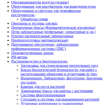
Обеззараживатели воздуха (дезары)
Оборудование для инкубаторов для выведения птиц
Оборудование и средства для дезинфекции
инструментов
Обработка семян
Овоскопы и тестеры для яиц
Перчаточные боксы (Фармацевтические изоляторы)
Печи лабораторные (муфельные, элеваторные и др.)
Плитки нагревательные лабораторные
Пробоподготовка (автоматическая)
Программное обеспечение, лабораторные
информационные системы (ЛИС)
Производственные линии
РH-метры
Растениеводство и биотехнология
Автоклавы для стерилизации питательных сред
Боксы биологической безопасности для работ с
растительными объектами и культурами in vitro
Инжиниринг. Лаборатории, фитотроны, биотроны
под ключ.
Камеры для роста растений
Ламинарные боксы для работы с растениями
Системы фенотипирования
Стеллажи и системы для выращивания растений
Установки аэропоники и гидропоники