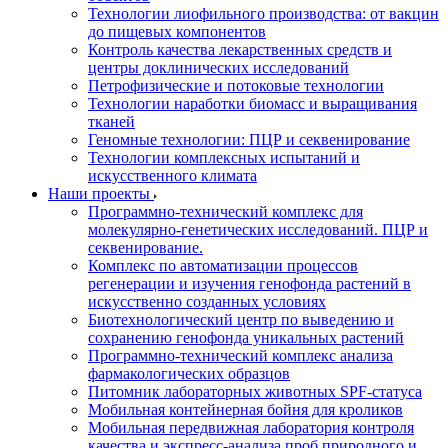
Технологии лиофильного производства: от вакцин
до пищевых компонентов
Контроль качества лекарственных средств и
центры доклинических исследований
Петрофизические и потоковые технологии
Технологии наработки биомасс и выращивания
тканей
Геномные технологии: ПЦР и секвенирование
Технологии комплексных испытаний и
искусственного климата
Наши проекты
Программно-технический комплекс для
молекулярно-генетических исследований. ПЦР и
секвенирование.
Комплекс по автоматизации процессов
регенерации и изучения генофонда растений в
искусственно созданных условиях
Биотехнологический центр по выведению и
сохранению генофонда уникальных растений
Программно-технический комплекс анализа
фармакологических образцов
Питомник лабораторных животных SPF-статуса
Мобильная контейнерная бойня для кроликов
Мобильная передвижная лаборатория контроля
качества и экспресс-анализа проб природного и