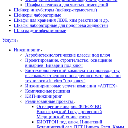
Шкафы и тележки для чистых помещений
Шейкер инкубаторы (шейкер-термостаты)
Шейкеры лабораторные
Шкафы для хранения ЛВЖ, хим реактивов и др.
Шкафы лабораторные для подогрева жидкостей
Шлюзы дезинфекционные
Услуги
Инжиниринг
Агробиотехнологические классы под ключ
Проектирование, строительство, оснащение
вивариев. Виварий под ключ
Биотехнологический комплекс по производству
высококачественного посадочного материала по
технологии in vitro "под ключ"
Инжиниринговые услуги компании «АВТЕХ»
Комплексные решения
КИП-инжиниринг
Реализованные проекты
Оснащение вивария. ФГБОУ ВО
Волгоградский Государственный
Медицинский университет
БИОТРОН под ключ. Никитский
Ботанический сад. ПГТ Никита, Респ. Крым.