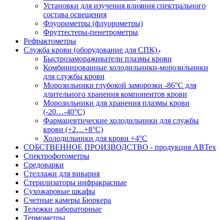
Установки для изучения влияния спектрального
состава освещения
Флуориметры (флуорометры)
Фруттестеры-пенетрометры
Рефрактометры
Служба крови (оборудование для СПК)
Быстрозамораживатели плазмы крови
Комбинированные холодильники-морозильники
для службы крови
Морозильники глубокой заморозки -86°С для
длительного хранения компонентов крови
Морозильники для хранения плазмы крови
(-20…-40°С)
Фармацевтические холодильники для службы
крови (+2…+8°С)
Холодильники для крови +4°С
СОБСТВЕННОЕ ПРОИЗВОДСТВО - продукция АВТех
Спектрофотометры
Средоварки
Стеллажи для вивария
Стерилизаторы инфракрасные
Сухожаровые шкафы
Счетные камеры Бюркера
Тележки лабораторные
Термометры