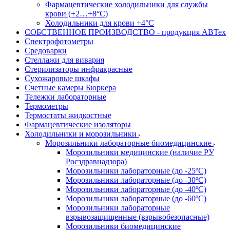
Фармацевтические холодильники для службы
крови (+2…+8°С)
Холодильники для крови +4°С
СОБСТВЕННОЕ ПРОИЗВОДСТВО - продукция АВТех
Спектрофотометры
Средоварки
Стеллажи для вивария
Стерилизаторы инфракрасные
Сухожаровые шкафы
Счетные камеры Бюркера
Тележки лабораторные
Термометры
Термостаты жидкостные
Фармацевтические изоляторы
Холодильники и морозильники
Морозильники лабораторные биомедицинские
Морозильники медицинские (наличие РУ
Росздравнадзора)
Морозильники лабораторные (до -25ºС)
Морозильники лабораторные (до -30ºС)
Морозильники лабораторные (до -40ºС)
Морозильники лабораторные (до -60ºС)
Морозильники лабораторные
взрывозащищенные (взрывобезопасные)
Морозильники биомедицинские