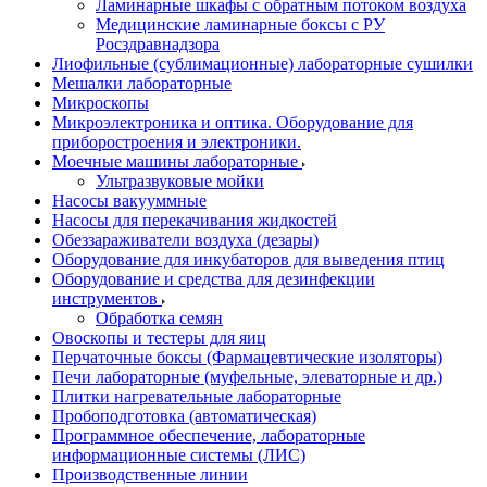
Ламинарные шкафы с обратным потоком воздуха
Медицинские ламинарные боксы с РУ
Росздравнадзора
Лиофильные (сублимационные) лабораторные сушилки
Мешалки лабораторные
Микроскопы
Микроэлектроника и оптика. Оборудование для
приборостроения и электроники.
Моечные машины лабораторные
Ультразвуковые мойки
Насосы вакууммные
Насосы для перекачивания жидкостей
Обеззараживатели воздуха (дезары)
Оборудование для инкубаторов для выведения птиц
Оборудование и средства для дезинфекции
инструментов
Обработка семян
Овоскопы и тестеры для яиц
Перчаточные боксы (Фармацевтические изоляторы)
Печи лабораторные (муфельные, элеваторные и др.)
Плитки нагревательные лабораторные
Пробоподготовка (автоматическая)
Программное обеспечение, лабораторные
информационные системы (ЛИС)
Производственные линии