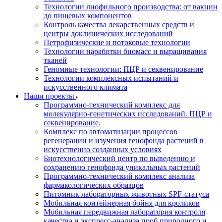
Технологии лиофильного производства: от вакцин
до пищевых компонентов
Контроль качества лекарственных средств и
центры доклинических исследований
Петрофизические и потоковые технологии
Технологии наработки биомасс и выращивания
тканей
Геномные технологии: ПЦР и секвенирование
Технологии комплексных испытаний и
искусственного климата
Наши проекты
Программно-технический комплекс для
молекулярно-генетических исследований. ПЦР и
секвенирование.
Комплекс по автоматизации процессов
регенерации и изучения генофонда растений в
искусственно созданных условиях
Биотехнологический центр по выведению и
сохранению генофонда уникальных растений
Программно-технический комплекс анализа
фармакологических образцов
Питомник лабораторных животных SPF-статуса
Мобильная контейнерная бойня для кроликов
Мобильная передвижная лаборатория контроля
качества и экспресс-анализа проб природного и