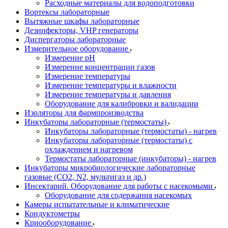
Расходные материалы для водоподготовки
Вортексы лабораторные
Вытяжные шкафы лабораторные
Дезинфекторы, VHP генераторы
Диспергаторы лабораторные
Измерительное оборудование
Измерение pH
Измерение концентрации газов
Измерение температуры
Измерение температуры и влажности
Измерение температуры и давления
Оборудование для калибровки и валидации
Изоляторы для фармпроизводства
Инкубаторы лабораторные (термостаты)
Инкубаторы лабораторные (термостаты) - нагрев
Инкубаторы лабораторные (термостаты) с
охлаждением и нагревом
Термостаты лабораторные (инкубаторы) - нагрев
Инкубаторы микробиологические лабораторные
газовые (CO2, N2, мультигаз и др.)
Инсектарий. Оборудование для работы с насекомыми
Оборудование для содержания насекомых
Камеры испытательные и климатические
Кондуктометры
Криооборудование