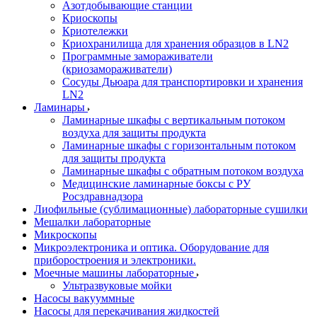
Азотдобывающие станции
Криоскопы
Криотележки
Криохранилища для хранения образцов в LN2
Программные замораживатели
(криозамораживатели)
Сосуды Дьюара для транспортировки и хранения
LN2
Ламинары
Ламинарные шкафы с вертикальным потоком
воздуха для защиты продукта
Ламинарные шкафы с горизонтальным потоком
для защиты продукта
Ламинарные шкафы с обратным потоком воздуха
Медицинские ламинарные боксы с РУ
Росздравнадзора
Лиофильные (сублимационные) лабораторные сушилки
Мешалки лабораторные
Микроскопы
Микроэлектроника и оптика. Оборудование для
приборостроения и электроники.
Моечные машины лабораторные
Ультразвуковые мойки
Насосы вакууммные
Насосы для перекачивания жидкостей