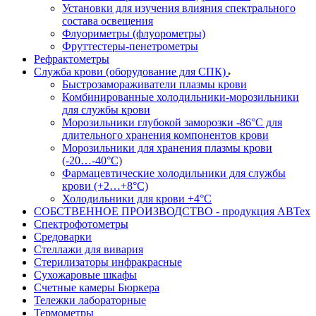
Установки для изучения влияния спектрального
состава освещения
Флуориметры (флуорометры)
Фруттестеры-пенетрометры
Рефрактометры
Служба крови (оборудование для СПК)
Быстрозамораживатели плазмы крови
Комбинированные холодильники-морозильники
для службы крови
Морозильники глубокой заморозки -86°С для
длительного хранения компонентов крови
Морозильники для хранения плазмы крови
(-20…-40°С)
Фармацевтические холодильники для службы
крови (+2…+8°С)
Холодильники для крови +4°С
СОБСТВЕННОЕ ПРОИЗВОДСТВО - продукция АВТех
Спектрофотометры
Средоварки
Стеллажи для вивария
Стерилизаторы инфракрасные
Сухожаровые шкафы
Счетные камеры Бюркера
Тележки лабораторные
Термометры