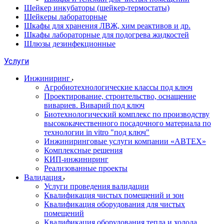
Шейкер инкубаторы (шейкер-термостаты)
Шейкеры лабораторные
Шкафы для хранения ЛВЖ, хим реактивов и др.
Шкафы лабораторные для подогрева жидкостей
Шлюзы дезинфекционные
Услуги
Инжиниринг
Агробиотехнологические классы под ключ
Проектирование, строительство, оснащение
вивариев. Виварий под ключ
Биотехнологический комплекс по производству
высококачественного посадочного материала по
технологии in vitro "под ключ"
Инжиниринговые услуги компании «АВТЕХ»
Комплексные решения
КИП-инжиниринг
Реализованные проекты
Валидация
Услуги проведения валидации
Квалификация чистых помещений и зон
Квалификация оборудования для чистых
помещений
Квалификация оборудования тепла и холода