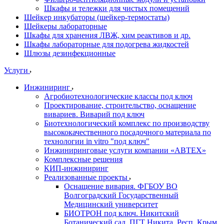
Шкафы и тележки для чистых помещений
Шейкер инкубаторы (шейкер-термостаты)
Шейкеры лабораторные
Шкафы для хранения ЛВЖ, хим реактивов и др.
Шкафы лабораторные для подогрева жидкостей
Шлюзы дезинфекционные
Услуги
Инжиниринг
Агробиотехнологические классы под ключ
Проектирование, строительство, оснащение
вивариев. Виварий под ключ
Биотехнологический комплекс по производству
высококачественного посадочного материала по
технологии in vitro "под ключ"
Инжиниринговые услуги компании «АВТЕХ»
Комплексные решения
КИП-инжиниринг
Реализованные проекты
Оснащение вивария. ФГБОУ ВО
Волгоградский Государственный
Медицинский университет
БИОТРОН под ключ. Никитский
Ботанический сад. ПГТ Никита, Респ. Крым.