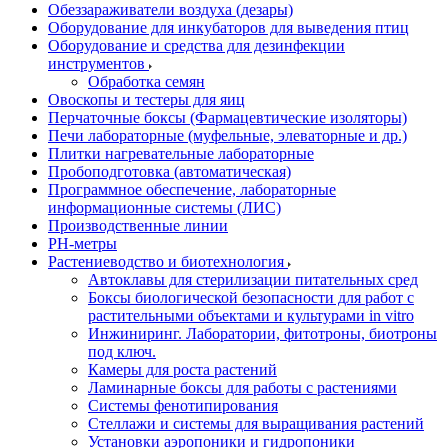
Обеззараживатели воздуха (дезары)
Оборудование для инкубаторов для выведения птиц
Оборудование и средства для дезинфекции
инструментов
Обработка семян
Овоскопы и тестеры для яиц
Перчаточные боксы (Фармацевтические изоляторы)
Печи лабораторные (муфельные, элеваторные и др.)
Плитки нагревательные лабораторные
Пробоподготовка (автоматическая)
Программное обеспечение, лабораторные
информационные системы (ЛИС)
Производственные линии
РH-метры
Растениеводство и биотехнология
Автоклавы для стерилизации питательных сред
Боксы биологической безопасности для работ с
растительными объектами и культурами in vitro
Инжиниринг. Лаборатории, фитотроны, биотроны
под ключ.
Камеры для роста растений
Ламинарные боксы для работы с растениями
Системы фенотипирования
Стеллажи и системы для выращивания растений
Установки аэропоники и гидропоники