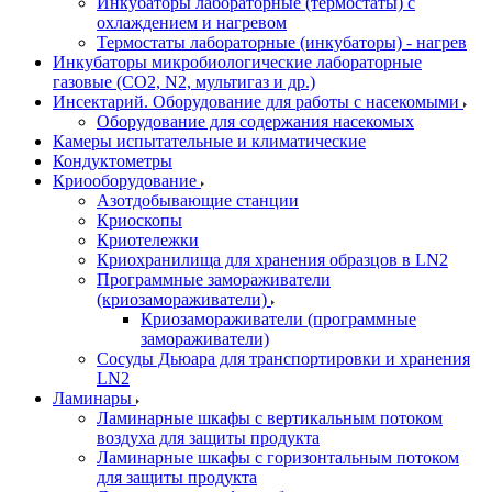
Инкубаторы лабораторные (термостаты) с
охлаждением и нагревом
Термостаты лабораторные (инкубаторы) - нагрев
Инкубаторы микробиологические лабораторные
газовые (CO2, N2, мультигаз и др.)
Инсектарий. Оборудование для работы с насекомыми
Оборудование для содержания насекомых
Камеры испытательные и климатические
Кондуктометры
Криооборудование
Азотдобывающие станции
Криоскопы
Криотележки
Криохранилища для хранения образцов в LN2
Программные замораживатели
(криозамораживатели)
Криозамораживатели (программные
замораживатели)
Сосуды Дьюара для транспортировки и хранения
LN2
Ламинары
Ламинарные шкафы с вертикальным потоком
воздуха для защиты продукта
Ламинарные шкафы с горизонтальным потоком
для защиты продукта