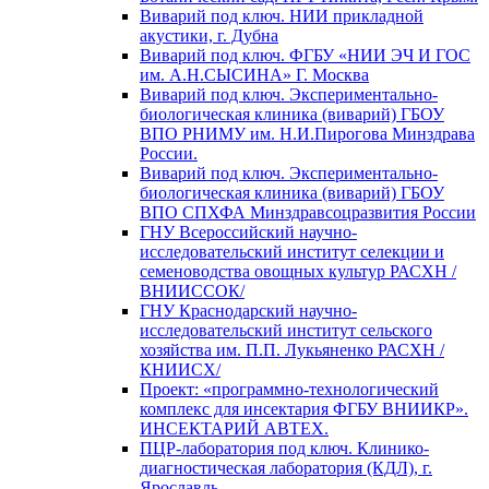
Виварий под ключ. НИИ прикладной
акустики, г. Дубна
Виварий под ключ. ФГБУ «НИИ ЭЧ И ГОС
им. А.Н.СЫСИНА» Г. Москва
Виварий под ключ. Экспериментально-
биологическая клиника (виварий) ГБОУ
ВПО РНИМУ им. Н.И.Пирогова Минздрава
России.
Виварий под ключ. Экспериментально-
биологическая клиника (виварий) ГБОУ
ВПО СПХФА Минздравсоцразвития России
ГНУ Всероссийский научно-
исследовательский институт селекции и
семеноводства овощных культур РАСХН /
ВНИИССОК/
ГНУ Краснодарский научно-
исследовательский институт сельского
хозяйства им. П.П. Лукьяненко РАСХН /
КНИИСХ/
Проект: «программно-технологический
комплекс для инсектария ФГБУ ВНИИКР».
ИНСЕКТАРИЙ АВТЕХ.
ПЦР-лаборатория под ключ. Клинико-
диагностическая лаборатория (КДЛ), г.
Ярославль.