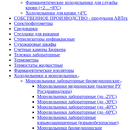
Фармацевтические холодильники для службы
крови (+2…+8°С)
Холодильники для крови +4°С
СОБСТВЕННОЕ ПРОИЗВОДСТВО - продукция АВТех
Спектрофотометры
Средоварки
Стеллажи для вивария
Стерилизаторы инфракрасные
Сухожаровые шкафы
Счетные камеры Бюркера
Тележки лабораторные
Термометры
Термостаты жидкостные
Фармацевтические изоляторы
Холодильники и морозильники
Морозильники лабораторные биомедицинские
Морозильники медицинские (наличие РУ
Росздравнадзора)
Морозильники лабораторные (до -25ºС)
Морозильники лабораторные (до -30ºС)
Морозильники лабораторные (до -40ºС)
Морозильники лабораторные (до -60ºС)
Морозильники лабораторные
взрывозащищенные (взрывобезопасные)
Морозильники биомедицинские