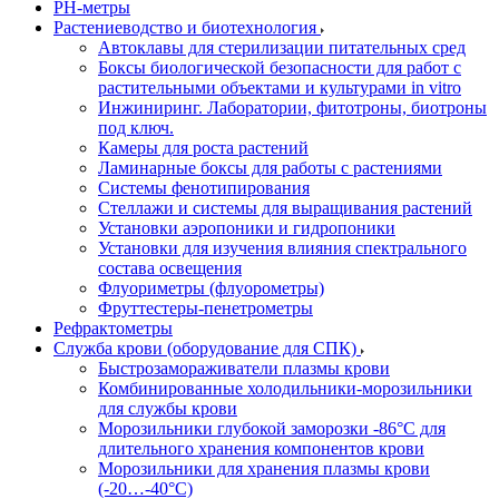
РH-метры
Растениеводство и биотехнология
Автоклавы для стерилизации питательных сред
Боксы биологической безопасности для работ с
растительными объектами и культурами in vitro
Инжиниринг. Лаборатории, фитотроны, биотроны
под ключ.
Камеры для роста растений
Ламинарные боксы для работы с растениями
Системы фенотипирования
Стеллажи и системы для выращивания растений
Установки аэропоники и гидропоники
Установки для изучения влияния спектрального
состава освещения
Флуориметры (флуорометры)
Фруттестеры-пенетрометры
Рефрактометры
Служба крови (оборудование для СПК)
Быстрозамораживатели плазмы крови
Комбинированные холодильники-морозильники
для службы крови
Морозильники глубокой заморозки -86°С для
длительного хранения компонентов крови
Морозильники для хранения плазмы крови
(-20…-40°С)