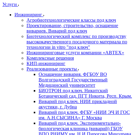
Услуги
Инжиниринг
Агробиотехнологические классы под ключ
Проектирование, строительство, оснащение
вивариев. Виварий под ключ
Биотехнологический комплекс по производству
высококачественного посадочного материала по
технологии in vitro "под ключ"
Инжиниринговые услуги компании «АВТЕХ»
Комплексные решения
КИП-инжиниринг
Реализованные проекты
Оснащение вивария. ФГБОУ ВО
Волгоградский Государственный
Медицинский университет
БИОТРОН под ключ. Никитский
Ботанический сад. ПГТ Никита, Респ. Крым.
Виварий под ключ. НИИ прикладной
акустики, г. Дубна
Виварий под ключ. ФГБУ «НИИ ЭЧ И ГОС
им. А.Н.СЫСИНА» Г. Москва
Виварий под ключ. Экспериментально-
биологическая клиника (виварий) ГБОУ
ВПО РНИМУ им. Н.И.Пирогова Минздрава