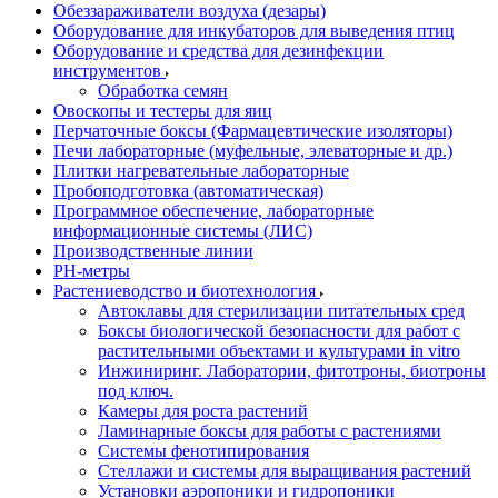
Обеззараживатели воздуха (дезары)
Оборудование для инкубаторов для выведения птиц
Оборудование и средства для дезинфекции
инструментов
Обработка семян
Овоскопы и тестеры для яиц
Перчаточные боксы (Фармацевтические изоляторы)
Печи лабораторные (муфельные, элеваторные и др.)
Плитки нагревательные лабораторные
Пробоподготовка (автоматическая)
Программное обеспечение, лабораторные
информационные системы (ЛИС)
Производственные линии
РH-метры
Растениеводство и биотехнология
Автоклавы для стерилизации питательных сред
Боксы биологической безопасности для работ с
растительными объектами и культурами in vitro
Инжиниринг. Лаборатории, фитотроны, биотроны
под ключ.
Камеры для роста растений
Ламинарные боксы для работы с растениями
Системы фенотипирования
Стеллажи и системы для выращивания растений
Установки аэропоники и гидропоники