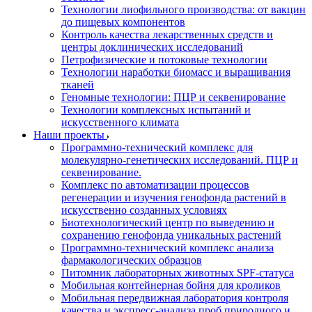
Технологии лиофильного производства: от вакцин
до пищевых компонентов
Контроль качества лекарственных средств и
центры доклинических исследований
Петрофизические и потоковые технологии
Технологии наработки биомасс и выращивания
тканей
Геномные технологии: ПЦР и секвенирование
Технологии комплексных испытаний и
искусственного климата
Наши проекты
Программно-технический комплекс для
молекулярно-генетических исследований. ПЦР и
секвенирование.
Комплекс по автоматизации процессов
регенерации и изучения генофонда растений в
искусственно созданных условиях
Биотехнологический центр по выведению и
сохранению генофонда уникальных растений
Программно-технический комплекс анализа
фармакологических образцов
Питомник лабораторных животных SPF-статуса
Мобильная контейнерная бойня для кроликов
Мобильная передвижная лаборатория контроля
качества и экспресс-анализа проб природного и