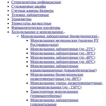
Стерилизаторы инфракрасные
Сухожаровые шкафы
Счетные камеры Бюркера
Тележки лабораторные
Термометры
Термостаты жидкостные
Фармацевтические изоляторы
Холодильники и морозильники
Морозильники лабораторные биомедицинские
Морозильники медицинские (наличие РУ
Росздравнадзора)
Морозильники лабораторные (до -25ºС)
Морозильники лабораторные (до -30ºС)
Морозильники лабораторные (до -40ºС)
Морозильники лабораторные (до -60ºС)
Морозильники лабораторные
взрывозащищенные (взрывобезопасные)
Морозильники биомедицинские
низкотемпературные (до -86ºС)
Морозильники ультра- низкотемпературные,
криоморозильники (до - 150°С)
Транспортные морозильники
(термоконтейнеры)
Морозильники лабораторные
горизонтальные