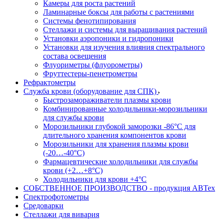
Камеры для роста растений
Ламинарные боксы для работы с растениями
Системы фенотипирования
Стеллажи и системы для выращивания растений
Установки аэропоники и гидропоники
Установки для изучения влияния спектрального
состава освещения
Флуориметры (флуорометры)
Фруттестеры-пенетрометры
Рефрактометры
Служба крови (оборудование для СПК)
Быстрозамораживатели плазмы крови
Комбинированные холодильники-морозильники
для службы крови
Морозильники глубокой заморозки -86°С для
длительного хранения компонентов крови
Морозильники для хранения плазмы крови
(-20…-40°С)
Фармацевтические холодильники для службы
крови (+2…+8°С)
Холодильники для крови +4°С
СОБСТВЕННОЕ ПРОИЗВОДСТВО - продукция АВТех
Спектрофотометры
Средоварки
Стеллажи для вивария