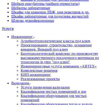
Шейкер инкубаторы (шейкер-термостаты)
Шейкеры лабораторные
Шкафы для хранения ЛВЖ, хим реактивов и др.
Шкафы лабораторные для подогрева жидкостей
Шлюзы дезинфекционные
Услуги
Инжиниринг
Агробиотехнологические классы под ключ
Проектирование, строительство, оснащение
вивариев. Виварий под ключ
Биотехнологический комплекс по производству
высококачественного посадочного материала по
технологии in vitro "под ключ"
Инжиниринговые услуги компании «АВТЕХ»
Комплексные решения
КИП-инжиниринг
Реализованные проекты
Валидация
Услуги проведения валидации
Квалификация чистых помещений и зон
Квалификация оборудования для чистых
помещений
Квалификация оборудования тепла и холода