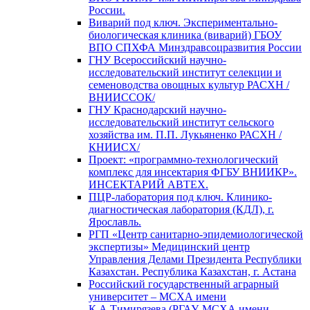
России.
Виварий под ключ. Экспериментально-
биологическая клиника (виварий) ГБОУ
ВПО СПХФА Минздравсоцразвития России
ГНУ Всероссийский научно-
исследовательский институт селекции и
семеноводства овощных культур РАСХН /
ВНИИССОК/
ГНУ Краснодарский научно-
исследовательский институт сельского
хозяйства им. П.П. Лукьяненко РАСХН /
КНИИСХ/
Проект: «программно-технологический
комплекс для инсектария ФГБУ ВНИИКР».
ИНСЕКТАРИЙ АВТЕХ.
ПЦР-лаборатория под ключ. Клинико-
диагностическая лаборатория (КДЛ), г.
Ярославль.
РГП «Центр санитарно-эпидемиологической
экспертизы» Медицинский центр
Управления Делами Президента Республики
Казахстан. Республика Казахстан, г. Астана
Российский государственный аграрный
университет – МСХА имени
К.А.Тимирязева (РГАУ-МСХА имени