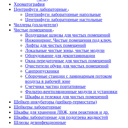
Хроматография
Центрифуги лабораторные
Центрифуги лабораторные напольные
Центрифуги лабораторные настольные
Чиллеры (охладители)
Чистые помещения
Воздушные шлюзы для чистых помещений
Инжиниринг. Чистые помещения под ключ.
Лифты для чистых помещений
Локальные чистые зоны, чистые модули
Оборудование для деконтаминации
Окна передаточные для чистых помещений
Очистители обуви для чистых помещений
Санпропускники
Сборочные станции с ламинарным потоком
воздуха в рабочей зоне
Счетчики частиц портативные
Фильтро-вентиляционные модули и установки
Шкафы и тележки для чистых помещений
Шейкер инкубаторы (шейкер-термостаты)
Шейкеры лабораторные
Шкафы для хранения ЛВЖ, хим реактивов и др.
Шкафы лабораторные для подогрева жидкостей
Шлюзы дезинфекционные