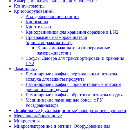
Камеры испытательные и климатические
Кондуктометры
Криооборудование
Азотдобывающие станции
Криоскопы
Криотележки
Криохранилища для хранения образцов в LN2
Программные замораживатели
(криозамораживатели)
Криозамораживатели (программные
замораживатели)
Сосуды Дьюара для транспортировки и хранения
LN2
Ламинары
Ламинарные шкафы с вертикальным потоком
воздуха для защиты продукта
Ламинарные шкафы с горизонтальным потоком
для защиты продукта
Ламинарные шкафы с обратным потоком воздуха
Медицинские ламинарные боксы с РУ
Росздравнадзора
Лиофильные (сублимационные) лабораторные сушилки
Мешалки лабораторные
Микроскопы
Микроэлектроника и оптика. Оборудование для