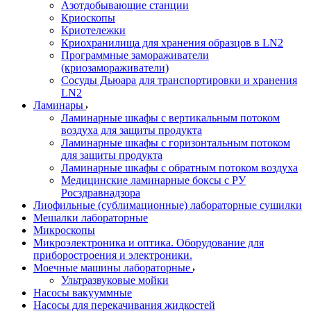
Азотдобывающие станции
Криоскопы
Криотележки
Криохранилища для хранения образцов в LN2
Программные замораживатели
(криозамораживатели)
Сосуды Дьюара для транспортировки и хранения
LN2
Ламинары
Ламинарные шкафы с вертикальным потоком
воздуха для защиты продукта
Ламинарные шкафы с горизонтальным потоком
для защиты продукта
Ламинарные шкафы с обратным потоком воздуха
Медицинские ламинарные боксы с РУ
Росздравнадзора
Лиофильные (сублимационные) лабораторные сушилки
Мешалки лабораторные
Микроскопы
Микроэлектроника и оптика. Оборудование для
приборостроения и электроники.
Моечные машины лабораторные
Ультразвуковые мойки
Насосы вакууммные
Насосы для перекачивания жидкостей