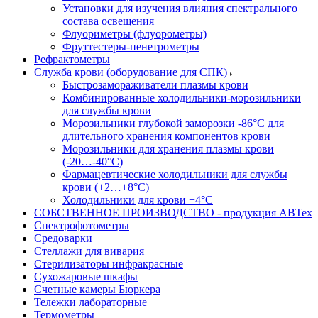
Установки для изучения влияния спектрального
состава освещения
Флуориметры (флуорометры)
Фруттестеры-пенетрометры
Рефрактометры
Служба крови (оборудование для СПК)
Быстрозамораживатели плазмы крови
Комбинированные холодильники-морозильники
для службы крови
Морозильники глубокой заморозки -86°С для
длительного хранения компонентов крови
Морозильники для хранения плазмы крови
(-20…-40°С)
Фармацевтические холодильники для службы
крови (+2…+8°С)
Холодильники для крови +4°С
СОБСТВЕННОЕ ПРОИЗВОДСТВО - продукция АВТех
Спектрофотометры
Средоварки
Стеллажи для вивария
Стерилизаторы инфракрасные
Сухожаровые шкафы
Счетные камеры Бюркера
Тележки лабораторные
Термометры