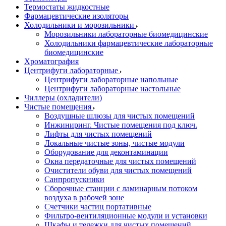
Термостаты жидкостные
Фармацевтические изоляторы
Холодильники и морозильники
Морозильники лабораторные биомедицинские
Холодильники фармацевтические лабораторные
биомедицинские
Хроматография
Центрифуги лабораторные
Центрифуги лабораторные напольные
Центрифуги лабораторные настольные
Чиллеры (охладители)
Чистые помещения
Воздушные шлюзы для чистых помещений
Инжиниринг. Чистые помещения под ключ.
Лифты для чистых помещений
Локальные чистые зоны, чистые модули
Оборудование для деконтаминации
Окна передаточные для чистых помещений
Очистители обуви для чистых помещений
Санпропускники
Сборочные станции с ламинарным потоком
воздуха в рабочей зоне
Счетчики частиц портативные
Фильтро-вентиляционные модули и установки
Шкафы и тележки для чистых помещений