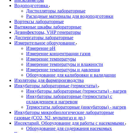
Вискозиметры
Водоподготовка
Дистилляторы лабораторные
Расходные материалы для водоподготовки
Вортексы лабораторные
Вытяжные шкафы лабораторные
Дезинфекторы, VHP генераторы
Диспергаторы лабораторные
Измерительное оборудование
Измерение pH
Измерение концентрации газов
Измерение температуры
Измерение температуры и влажности
Измерение температуры и давления
Оборудование для калибровки и валидации
Изоляторы для фармпроизводства
Инкубаторы лабораторные (термостаты)
Инкубаторы лабораторные (термостаты) - нагрев
Инкубаторы лабораторные (термостаты) с
охлаждением и нагревом
Термостаты лабораторные (инкубаторы) - нагрев
Инкубаторы микробиологические лабораторные
газовые (CO2, N2, мультигаз и др.)
Инсектарий. Оборудование для работы с насекомыми
Оборудование для содержания насекомых