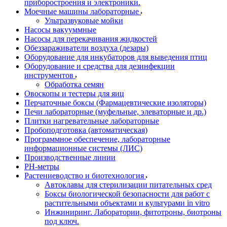
приборостроения и электроники.
Моечные машины лабораторные
Ультразвуковые мойки
Насосы вакууммные
Насосы для перекачивания жидкостей
Обеззараживатели воздуха (дезары)
Оборудование для инкубаторов для выведения птиц
Оборудование и средства для дезинфекции
инструментов
Обработка семян
Овоскопы и тестеры для яиц
Перчаточные боксы (Фармацевтические изоляторы)
Печи лабораторные (муфельные, элеваторные и др.)
Плитки нагревательные лабораторные
Пробоподготовка (автоматическая)
Программное обеспечение, лабораторные
информационные системы (ЛИС)
Производственные линии
РH-метры
Растениеводство и биотехнология
Автоклавы для стерилизации питательных сред
Боксы биологической безопасности для работ с
растительными объектами и культурами in vitro
Инжиниринг. Лаборатории, фитотроны, биотроны
под ключ.