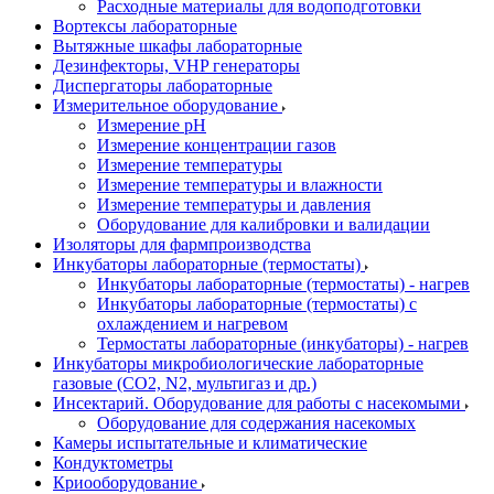
Расходные материалы для водоподготовки
Вортексы лабораторные
Вытяжные шкафы лабораторные
Дезинфекторы, VHP генераторы
Диспергаторы лабораторные
Измерительное оборудование
Измерение pH
Измерение концентрации газов
Измерение температуры
Измерение температуры и влажности
Измерение температуры и давления
Оборудование для калибровки и валидации
Изоляторы для фармпроизводства
Инкубаторы лабораторные (термостаты)
Инкубаторы лабораторные (термостаты) - нагрев
Инкубаторы лабораторные (термостаты) с
охлаждением и нагревом
Термостаты лабораторные (инкубаторы) - нагрев
Инкубаторы микробиологические лабораторные
газовые (CO2, N2, мультигаз и др.)
Инсектарий. Оборудование для работы с насекомыми
Оборудование для содержания насекомых
Камеры испытательные и климатические
Кондуктометры
Криооборудование