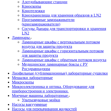
Азотдобывающие станции
Криоскопы
Криотележки
Криохранилища для хранения образцов в LN2
Программные замораживатели
(криозамораживатели)
Сосуды Дьюара для транспортировки и хранения
LN2
Ламинары
Ламинарные шкафы с вертикальным потоком
воздуха для защиты продукта
Ламинарные шкафы с горизонтальным потоком
для защиты продукта
Ламинарные шкафы с обратным потоком воздуха
Медицинские ламинарные боксы с РУ
Росздравнадзора
Лиофильные (сублимационные) лабораторные сушилки
Мешалки лабораторные
Микроскопы
Микроэлектроника и оптика. Оборудование для
приборостроения и электроники.
Моечные машины лабораторные
Ультразвуковые мойки
Насосы вакууммные
Насосы для перекачивания жидкостей