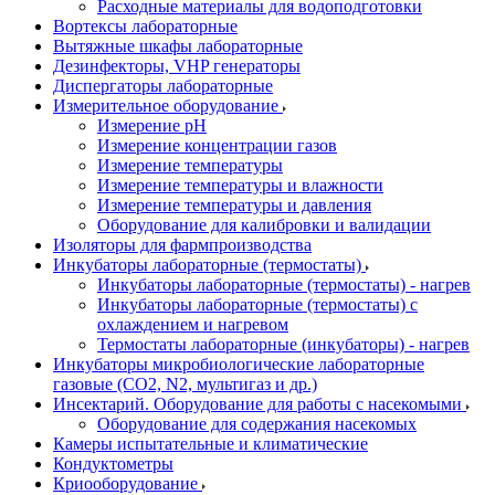
Расходные материалы для водоподготовки
Вортексы лабораторные
Вытяжные шкафы лабораторные
Дезинфекторы, VHP генераторы
Диспергаторы лабораторные
Измерительное оборудование
Измерение pH
Измерение концентрации газов
Измерение температуры
Измерение температуры и влажности
Измерение температуры и давления
Оборудование для калибровки и валидации
Изоляторы для фармпроизводства
Инкубаторы лабораторные (термостаты)
Инкубаторы лабораторные (термостаты) - нагрев
Инкубаторы лабораторные (термостаты) с
охлаждением и нагревом
Термостаты лабораторные (инкубаторы) - нагрев
Инкубаторы микробиологические лабораторные
газовые (CO2, N2, мультигаз и др.)
Инсектарий. Оборудование для работы с насекомыми
Оборудование для содержания насекомых
Камеры испытательные и климатические
Кондуктометры
Криооборудование