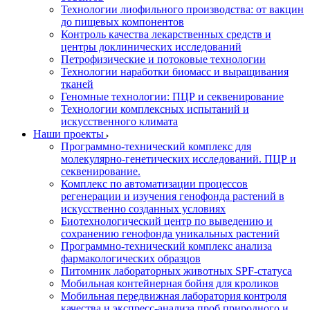
Технологии лиофильного производства: от вакцин
до пищевых компонентов
Контроль качества лекарственных средств и
центры доклинических исследований
Петрофизические и потоковые технологии
Технологии наработки биомасс и выращивания
тканей
Геномные технологии: ПЦР и секвенирование
Технологии комплексных испытаний и
искусственного климата
Наши проекты
Программно-технический комплекс для
молекулярно-генетических исследований. ПЦР и
секвенирование.
Комплекс по автоматизации процессов
регенерации и изучения генофонда растений в
искусственно созданных условиях
Биотехнологический центр по выведению и
сохранению генофонда уникальных растений
Программно-технический комплекс анализа
фармакологических образцов
Питомник лабораторных животных SPF-статуса
Мобильная контейнерная бойня для кроликов
Мобильная передвижная лаборатория контроля
качества и экспресс-анализа проб природного и