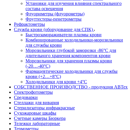
Установки для изучения влияния спектрального
состава освещения
Флуориметры (флуорометры)
Фруттестеры-пенетрометры
Рефрактометры
Служба крови (оборудование для СПК)
Быстрозамораживатели плазмы крови
Комбинированные холодильники-морозильники
для службы крови
Морозильники глубокой заморозки -86°С для
длительного хранения компонентов крови
Морозильники для хранения плазмы крови
(-20…-40°С)
Фармацевтические холодильники для службы
крови (+2…+8°С)
Холодильники для крови +4°С
СОБСТВЕННОЕ ПРОИЗВОДСТВО - продукция АВТех
Спектрофотометры
Средоварки
Стеллажи для вивария
Стерилизаторы инфракрасные
Сухожаровые шкафы
Счетные камеры Бюркера
Тележки лабораторные
Термометры