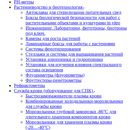
РH-метры
Растениеводство и биотехнология
Автоклавы для стерилизации питательных сред
Боксы биологической безопасности для работ с
растительными объектами и культурами in vitro
Инжиниринг. Лаборатории, фитотроны, биотроны
под ключ.
Камеры для роста растений
Ламинарные боксы для работы с растениями
Системы фенотипирования
Стеллажи и системы для выращивания растений
Установки аэропоники и гидропоники
Установки для изучения влияния спектрального
состава освещения
Флуориметры (флуорометры)
Фруттестеры-пенетрометры
Рефрактометры
Служба крови (оборудование для СПК)
Быстрозамораживатели плазмы крови
Комбинированные холодильники-морозильники
для службы крови
Морозильники глубокой заморозки -86°С для
длительного хранения компонентов крови
Морозильники для хранения плазмы крови
(-20…-40°С)