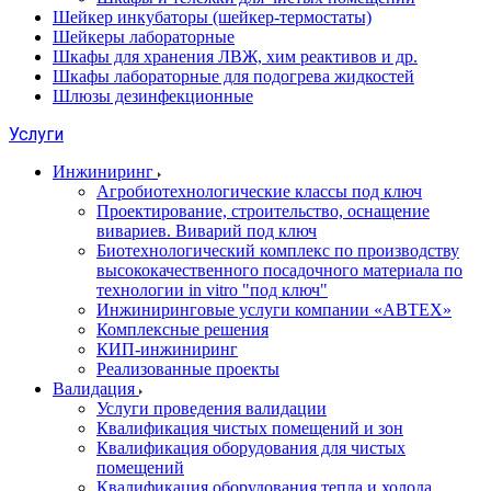
Шейкер инкубаторы (шейкер-термостаты)
Шейкеры лабораторные
Шкафы для хранения ЛВЖ, хим реактивов и др.
Шкафы лабораторные для подогрева жидкостей
Шлюзы дезинфекционные
Услуги
Инжиниринг
Агробиотехнологические классы под ключ
Проектирование, строительство, оснащение
вивариев. Виварий под ключ
Биотехнологический комплекс по производству
высококачественного посадочного материала по
технологии in vitro "под ключ"
Инжиниринговые услуги компании «АВТЕХ»
Комплексные решения
КИП-инжиниринг
Реализованные проекты
Валидация
Услуги проведения валидации
Квалификация чистых помещений и зон
Квалификация оборудования для чистых
помещений
Квалификация оборудования тепла и холода