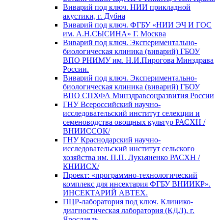
Виварий под ключ. НИИ прикладной
акустики, г. Дубна
Виварий под ключ. ФГБУ «НИИ ЭЧ И ГОС
им. А.Н.СЫСИНА» Г. Москва
Виварий под ключ. Экспериментально-
биологическая клиника (виварий) ГБОУ
ВПО РНИМУ им. Н.И.Пирогова Минздрава
России.
Виварий под ключ. Экспериментально-
биологическая клиника (виварий) ГБОУ
ВПО СПХФА Минздравсоцразвития России
ГНУ Всероссийский научно-
исследовательский институт селекции и
семеноводства овощных культур РАСХН /
ВНИИССОК/
ГНУ Краснодарский научно-
исследовательский институт сельского
хозяйства им. П.П. Лукьяненко РАСХН /
КНИИСХ/
Проект: «программно-технологический
комплекс для инсектария ФГБУ ВНИИКР».
ИНСЕКТАРИЙ АВТЕХ.
ПЦР-лаборатория под ключ. Клинико-
диагностическая лаборатория (КДЛ), г.
Ярославль.