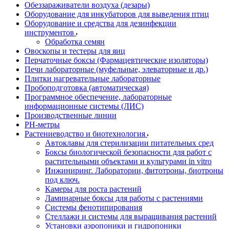
Обеззараживатели воздуха (дезары)
Оборудование для инкубаторов для выведения птиц
Оборудование и средства для дезинфекции
инструментов
Обработка семян
Овоскопы и тестеры для яиц
Перчаточные боксы (Фармацевтические изоляторы)
Печи лабораторные (муфельные, элеваторные и др.)
Плитки нагревательные лабораторные
Пробоподготовка (автоматическая)
Программное обеспечение, лабораторные
информационные системы (ЛИС)
Производственные линии
РH-метры
Растениеводство и биотехнология
Автоклавы для стерилизации питательных сред
Боксы биологической безопасности для работ с
растительными объектами и культурами in vitro
Инжиниринг. Лаборатории, фитотроны, биотроны
под ключ.
Камеры для роста растений
Ламинарные боксы для работы с растениями
Системы фенотипирования
Стеллажи и системы для выращивания растений
Установки аэропоники и гидропоники