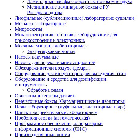
Ламинарные шкафы с обратным потоком воздуха
Медицинские ламинарные боксы с РУ
Росздравнадзора
Лиофильные (сублимационные) лабораторные сушилки
Мешалки лабораторные
Микроскопы
Микроэлектроника и оптика. Оборудование для
приборостроения и электроники.
Моечные машины лабораторные
Ультразвуковые мойки
Насосы вакууммные
Насосы для перекачивания жидкостей
Обеззараживатели воздуха (дезары)
Оборудование для инкубаторов для выведения птиц
Оборудование и средства для дезинфекции
инструментов
Обработка семян
Овоскопы и тестеры для яиц
Перчаточные боксы (Фармацевтические изоляторы)
Печи лабораторные (муфельные, элеваторные и др.)
Плитки нагревательные лабораторные
Пробоподготовка (автоматическая)
Программное обеспечение, лабораторные
информационные системы (ЛИС)
Производственные линии