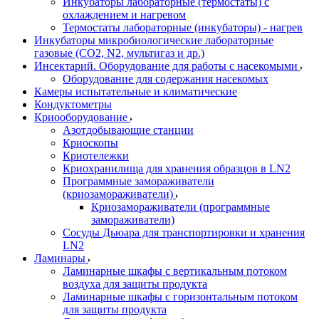
Инкубаторы лабораторные (термостаты) с
охлаждением и нагревом
Термостаты лабораторные (инкубаторы) - нагрев
Инкубаторы микробиологические лабораторные
газовые (CO2, N2, мультигаз и др.)
Инсектарий. Оборудование для работы с насекомыми
Оборудование для содержания насекомых
Камеры испытательные и климатические
Кондуктометры
Криооборудование
Азотдобывающие станции
Криоскопы
Криотележки
Криохранилища для хранения образцов в LN2
Программные замораживатели
(криозамораживатели)
Криозамораживатели (программные
замораживатели)
Сосуды Дьюара для транспортировки и хранения
LN2
Ламинары
Ламинарные шкафы с вертикальным потоком
воздуха для защиты продукта
Ламинарные шкафы с горизонтальным потоком
для защиты продукта