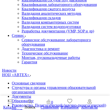
Квалификация сосудов под давлением
Квалификация лабораторного оборудования
Квалификация сжатого воздуха
Валидация аналитических методик
Квалификация складов
Валидация компьютерных систем
Валидация систем водоподготовки
Разработка документации (VMP, SOP и др)
Cервис
Сервисное обслуживание лабораторного
оборудования
Диагностика и ремонт
Техническое обслуживание
Монтаж, пусконаладочные работы
Гарантия
Новости
НОЦ «АВТЕХ»
Основные сведения
Структура и органы управления образовательной
организацией
Документы
Образование
0
Руководство. Педагогический (научно-педагогический)
Каталог
Поиск
Сравнение
Избранное
Контакты
состав