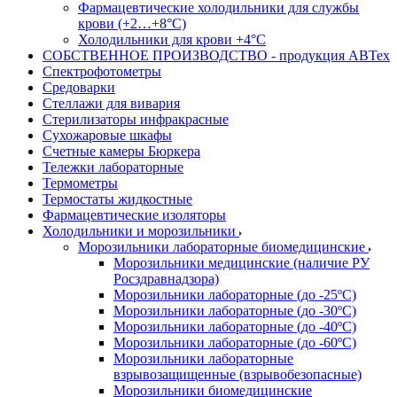
Фармацевтические холодильники для службы
крови (+2…+8°С)
Холодильники для крови +4°С
СОБСТВЕННОЕ ПРОИЗВОДСТВО - продукция АВТех
Спектрофотометры
Средоварки
Стеллажи для вивария
Стерилизаторы инфракрасные
Сухожаровые шкафы
Счетные камеры Бюркера
Тележки лабораторные
Термометры
Термостаты жидкостные
Фармацевтические изоляторы
Холодильники и морозильники
Морозильники лабораторные биомедицинские
Морозильники медицинские (наличие РУ
Росздравнадзора)
Морозильники лабораторные (до -25ºС)
Морозильники лабораторные (до -30ºС)
Морозильники лабораторные (до -40ºС)
Морозильники лабораторные (до -60ºС)
Морозильники лабораторные
взрывозащищенные (взрывобезопасные)
Морозильники биомедицинские