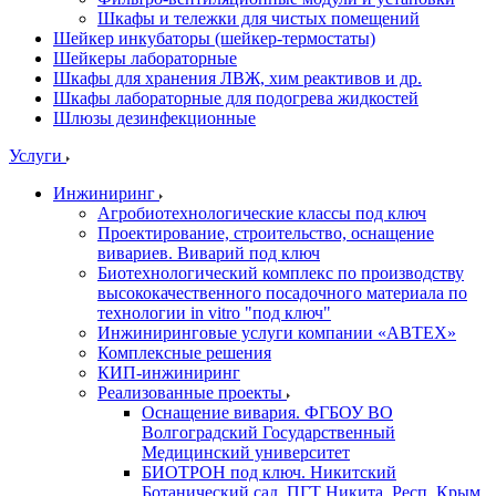
Шкафы и тележки для чистых помещений
Шейкер инкубаторы (шейкер-термостаты)
Шейкеры лабораторные
Шкафы для хранения ЛВЖ, хим реактивов и др.
Шкафы лабораторные для подогрева жидкостей
Шлюзы дезинфекционные
Услуги
Инжиниринг
Агробиотехнологические классы под ключ
Проектирование, строительство, оснащение
вивариев. Виварий под ключ
Биотехнологический комплекс по производству
высококачественного посадочного материала по
технологии in vitro "под ключ"
Инжиниринговые услуги компании «АВТЕХ»
Комплексные решения
КИП-инжиниринг
Реализованные проекты
Оснащение вивария. ФГБОУ ВО
Волгоградский Государственный
Медицинский университет
БИОТРОН под ключ. Никитский
Ботанический сад. ПГТ Никита, Респ. Крым.