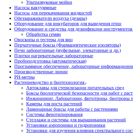
Ультразвуковые мойки
Насосы вакууммные
Насосы для перекачивания жидкостей
Обеззараживатели воздуха (дезары)
Оборудование для инкубаторов для выведения птиц
Оборудование и средства для дезинфекции инструменто
Обработка семян
Овоскопы и тестеры для яиц
Перчаточные боксы (Фармацевтические изоляторы)
Печи лабораторные (муфельные, элеваторные и др.)
Плитки нагревательные лабораторные
Пробоподготовка (автоматическая)
Программное обеспечение, лабораторные информационн
Производственные линии
РH-метры
Растениеводство и биотехнология
Автоклавы для стерилизации питательных сред
Боксы биологической безопасности для работ с раст
Инжиниринг. Лаборатории, фитотроны, биотроны п
Камеры для роста растений
Ламинарные боксы для работы с растениями
Системы фенотипирования
Стеллажи и системы для выращивания растений
Установки аэропоники и гидропоники
Установки для изучения влияния спектрального сос