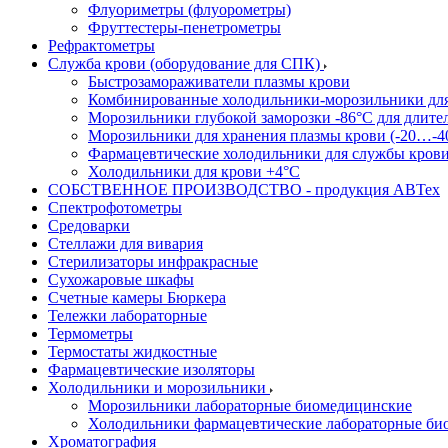
Флуориметры (флуорометры)
Фруттестеры-пенетрометры
Рефрактометры
Служба крови (оборудование для СПК)
Быстрозамораживатели плазмы крови
Комбинированные холодильники-морозильники дл
Морозильники глубокой заморозки -86°С для длите
Морозильники для хранения плазмы крови (-20…-4
Фармацевтические холодильники для службы кров
Холодильники для крови +4°С
СОБСТВЕННОЕ ПРОИЗВОДСТВО - продукция АВТех
Спектрофотометры
Средоварки
Стеллажи для вивария
Стерилизаторы инфракрасные
Сухожаровые шкафы
Счетные камеры Бюркера
Тележки лабораторные
Термометры
Термостаты жидкостные
Фармацевтические изоляторы
Холодильники и морозильники
Морозильники лабораторные биомедицинские
Холодильники фармацевтические лабораторные би
Хроматография