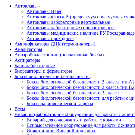
Автоклавы
Автоклавы Haier
Автоклавы класса B (предвакуум и вакуумная сушк
Автоклавы лабораторные вертикальные
Автоклавы лабораторные горизонтальные
Автоклавы медицинские (наличие РУ Росздравнадз
Автоклавы проходные
Амплификаторы ДНК (термоциклеры)
Анализаторы
Анаэробные станции (перчаточные боксы)
Аспираторы
Бани лабораторные
Биореакторы и ферментеры
Боксы биологической безопасности
Боксы биологической безопасности 2 класса тип A2
Боксы биологической безопасности 2 класса тип B2
Боксы биологической безопасности 3 класса
Боксы биологической безопасности для работы с ц
Боксы радиологической защиты
Весы
Виварий (лабораторное оборудование для работы с жив
Виварий для содержания и работы с крысами
Вспомогательное оборудование для работы с живо
Инжиниринг. Виварий под ключ.