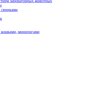
астием лабораторных животных
и
и свинками
ми
и, кошками, минипигами