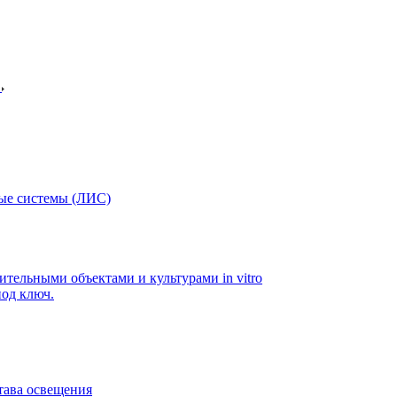
в
ые системы (ЛИС)
ительными объектами и культурами in vitro
од ключ.
тава освещения