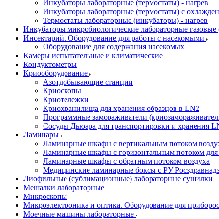
Инкубаторы лабораторные (термостаты) - нагрев
Инкубаторы лабораторные (термостаты) с охлажден
Термостаты лабораторные (инкубаторы) - нагрев
Инкубаторы микробиологические лабораторные газовые (C
Инсектарий. Оборудование для работы с насекомыми
Оборудование для содержания насекомых
Камеры испытательные и климатические
Кондуктометры
Криооборудование
Азотдобывающие станции
Криоскопы
Криотележки
Криохранилища для хранения образцов в LN2
Программные замораживатели (криозамораживател
Сосуды Дьюара для транспортировки и хранения L
Ламинары
Ламинарные шкафы с вертикальным потоком воздух
Ламинарные шкафы с горизонтальным потоком для
Ламинарные шкафы с обратным потоком воздуха
Медицинские ламинарные боксы с РУ Росздравнад
Лиофильные (сублимационные) лабораторные сушилки
Мешалки лабораторные
Микроскопы
Микроэлектроника и оптика. Оборудование для приборос
Моечные машины лабораторные