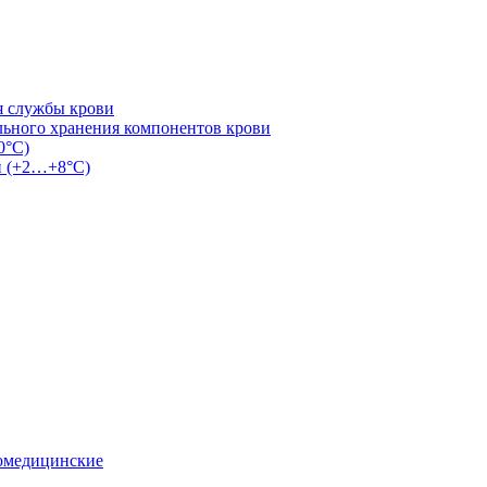
я службы крови
льного хранения компонентов крови
0°С)
и (+2…+8°С)
омедицинские