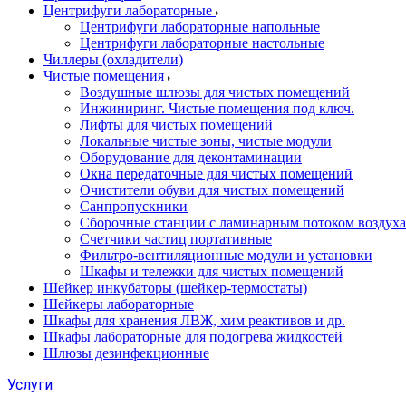
Центрифуги лабораторные
Центрифуги лабораторные напольные
Центрифуги лабораторные настольные
Чиллеры (охладители)
Чистые помещения
Воздушные шлюзы для чистых помещений
Инжиниринг. Чистые помещения под ключ.
Лифты для чистых помещений
Локальные чистые зоны, чистые модули
Оборудование для деконтаминации
Окна передаточные для чистых помещений
Очистители обуви для чистых помещений
Санпропускники
Сборочные станции с ламинарным потоком воздуха 
Счетчики частиц портативные
Фильтро-вентиляционные модули и установки
Шкафы и тележки для чистых помещений
Шейкер инкубаторы (шейкер-термостаты)
Шейкеры лабораторные
Шкафы для хранения ЛВЖ, хим реактивов и др.
Шкафы лабораторные для подогрева жидкостей
Шлюзы дезинфекционные
Услуги