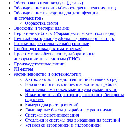
Обеззараживатели воздуха (дезары)
Оборудование для инкубаторов для выведения птиц
Оборудование и средства для дезинфекции
инструментов
Обработка семян
Овоскопы и тестеры для яиц
Перчаточные боксы (Фармацевтические изоляторы)
Печи лабораторные (муфельные, элеваторные и др.)
Плитки нагревательные лабораторные
Пробоподготовка (автоматическая)
Программное обеспечение, лабораторные
информационные системы (ЛИС)
Производственные линии
РH-метры
Растениеводство и биотехнология
Автоклавы для стерилизации питательных сред
Боксы биологической безопасности для работ с
растительными объектами и культурами in vitro
Инжиниринг. Лаборатории, фитотроны, биотроны
под ключ.
Камеры для роста растений
Ламинарные боксы для работы с растениями
Системы фенотипирования
Стеллажи и системы для выращивания растений
Установки аэропоники и гидропоники