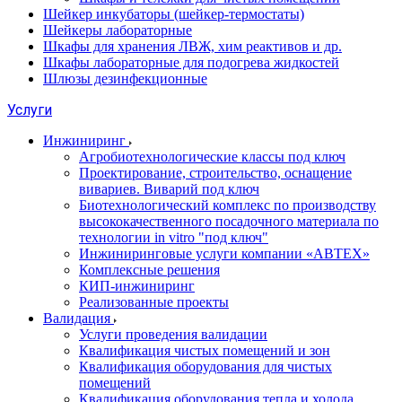
Шейкер инкубаторы (шейкер-термостаты)
Шейкеры лабораторные
Шкафы для хранения ЛВЖ, хим реактивов и др.
Шкафы лабораторные для подогрева жидкостей
Шлюзы дезинфекционные
Услуги
Инжиниринг
Агробиотехнологические классы под ключ
Проектирование, строительство, оснащение
вивариев. Виварий под ключ
Биотехнологический комплекс по производству
высококачественного посадочного материала по
технологии in vitro "под ключ"
Инжиниринговые услуги компании «АВТЕХ»
Комплексные решения
КИП-инжиниринг
Реализованные проекты
Валидация
Услуги проведения валидации
Квалификация чистых помещений и зон
Квалификация оборудования для чистых
помещений
Квалификация оборудования тепла и холода