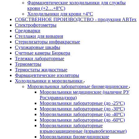
Фармацевтические холодильники для службы
крови (+2…+8°С)
Холодильники для крови +4°С
СОБСТВЕННОЕ ПРОИЗВОДСТВО - продукция АВТех
Спектрофотометры
Средоварки
Стеллажи для вивария
Стерилизаторы инфракрасные
Сухожаровые шкафы
Счетные камеры Бюркера
Тележки лабораторные
Термометры
Термостаты жидкостные
Фармацевтические изоляторы
Холодильники и морозильники
Морозильники лабораторные биомедицинские
Морозильники медицинские (наличие РУ
Росздравнадзора)
Морозильники лабораторные (до -25ºС)
Морозильники лабораторные (до -30ºС)
Морозильники лабораторные (до -40ºС)
Морозильники лабораторные (до -60ºС)
Морозильники лабораторные
взрывозащищенные (взрывобезопасные)
Морозильники биомедицинские