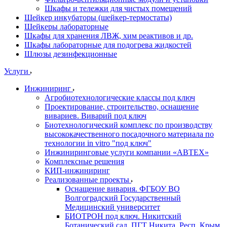
Шкафы и тележки для чистых помещений
Шейкер инкубаторы (шейкер-термостаты)
Шейкеры лабораторные
Шкафы для хранения ЛВЖ, хим реактивов и др.
Шкафы лабораторные для подогрева жидкостей
Шлюзы дезинфекционные
Услуги
Инжиниринг
Агробиотехнологические классы под ключ
Проектирование, строительство, оснащение
вивариев. Виварий под ключ
Биотехнологический комплекс по производству
высококачественного посадочного материала по
технологии in vitro "под ключ"
Инжиниринговые услуги компании «АВТЕХ»
Комплексные решения
КИП-инжиниринг
Реализованные проекты
Оснащение вивария. ФГБОУ ВО
Волгоградский Государственный
Медицинский университет
БИОТРОН под ключ. Никитский
Ботанический сад. ПГТ Никита, Респ. Крым.