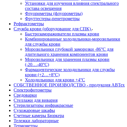
Установки для изучения влияния спектрального
состава освещения
Флуориметры (флуорометры)
Фруттестеры-пенетрометры
Рефрактометры
Служба крови (оборудование для СПК)
Быстрозамораживатели плазмы крови
Комбинированные холодильники-морозильники
для службы крови
Морозильники глубокой заморозки -86°С для
длительного хранения компонентов крови
Морозильники для хранения плазмы крови
(-20…-40°С)
Фармацевтические холодильники для службы
крови (+2…+8°С)
Холодильники для крови +4°С
СОБСТВЕННОЕ ПРОИЗВОДСТВО - продукция АВТех
Спектрофотометры
Средоварки
Стеллажи для вивария
Стерилизаторы инфракрасные
Сухожаровые шкафы
Счетные камеры Бюркера
Тележки лабораторные
Термометры