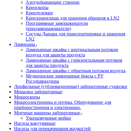
Азотдобывающие станции
Криоскопы
Криотележки
Криохранилища для хранения образцов в LN2
Программные замораживатели
(криозамораживатели)
Сосуды Дьюара для транспортировки и хранения
LN2
Ламинары
Ламинарные шкафы с вертикальным потоком
воздуха для защиты продукта
Ламинарные шкафы с горизонтальным потоком
для защиты продукта
Ламинарные шкафы с обратным потоком воздуха
Медицинские ламинарные боксы с РУ
Росздравнадзора
Лиофильные (сублимационные) лабораторные сушилки
Мешалки лабораторные
Микроскопы
Микроэлектроника и оптика. Оборудование для
приборостроения и электроники.
Моечные машины лабораторные
Ультразвуковые мойки
Насосы вакууммные
Насосы для перекачивания жидкостей