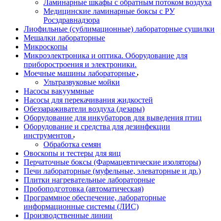
Ламинарные шкафы с обратным потоком воздуха
Медицинские ламинарные боксы с РУ
Росздравнадзора
Лиофильные (сублимационные) лабораторные сушилки
Мешалки лабораторные
Микроскопы
Микроэлектроника и оптика. Оборудование для
приборостроения и электроники.
Моечные машины лабораторные
Ультразвуковые мойки
Насосы вакууммные
Насосы для перекачивания жидкостей
Обеззараживатели воздуха (дезары)
Оборудование для инкубаторов для выведения птиц
Оборудование и средства для дезинфекции
инструментов
Обработка семян
Овоскопы и тестеры для яиц
Перчаточные боксы (Фармацевтические изоляторы)
Печи лабораторные (муфельные, элеваторные и др.)
Плитки нагревательные лабораторные
Пробоподготовка (автоматическая)
Программное обеспечение, лабораторные
информационные системы (ЛИС)
Производственные линии