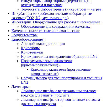
Инкубаторы лабораторные (термостаты) с
охлаждением и нагревом
Термостаты лабораторные (инкубаторы) - нагрев
Инкубаторы микробиологические лабораторные
газовые (CO2, N2, мультигаз и др.)
Инсектарий. Оборудование для работы с насекомыми
Оборудование для содержания насекомых
Камеры испытательные и климатические
Кондуктометры
Криооборудование
Азотдобывающие станции
Криоскопы
Криотележки
Криохранилища для хранения образцов в LN2
Программные замораживатели
(криозамораживатели)
Криозамораживатели (программные
замораживатели)
Сосуды Дьюара для транспортировки и хранения
LN2
Ламинары
Ламинарные шкафы с вертикальным потоком
воздуха для защиты продукта
Ламинарные шкафы с горизонтальным потоком
для защиты продукта