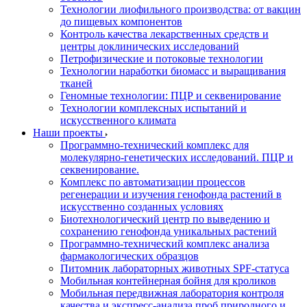
Технологии лиофильного производства: от вакцин
до пищевых компонентов
Контроль качества лекарственных средств и
центры доклинических исследований
Петрофизические и потоковые технологии
Технологии наработки биомасс и выращивания
тканей
Геномные технологии: ПЦР и секвенирование
Технологии комплексных испытаний и
искусственного климата
Наши проекты
Программно-технический комплекс для
молекулярно-генетических исследований. ПЦР и
секвенирование.
Комплекс по автоматизации процессов
регенерации и изучения генофонда растений в
искусственно созданных условиях
Биотехнологический центр по выведению и
сохранению генофонда уникальных растений
Программно-технический комплекс анализа
фармакологических образцов
Питомник лабораторных животных SPF-статуса
Мобильная контейнерная бойня для кроликов
Мобильная передвижная лаборатория контроля
качества и экспресс-анализа проб природного и