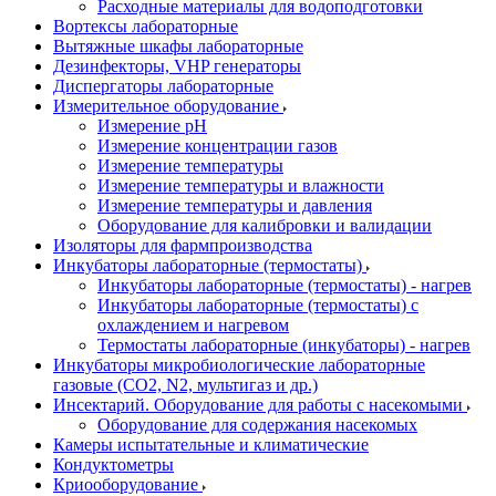
Расходные материалы для водоподготовки
Вортексы лабораторные
Вытяжные шкафы лабораторные
Дезинфекторы, VHP генераторы
Диспергаторы лабораторные
Измерительное оборудование
Измерение pH
Измерение концентрации газов
Измерение температуры
Измерение температуры и влажности
Измерение температуры и давления
Оборудование для калибровки и валидации
Изоляторы для фармпроизводства
Инкубаторы лабораторные (термостаты)
Инкубаторы лабораторные (термостаты) - нагрев
Инкубаторы лабораторные (термостаты) с
охлаждением и нагревом
Термостаты лабораторные (инкубаторы) - нагрев
Инкубаторы микробиологические лабораторные
газовые (CO2, N2, мультигаз и др.)
Инсектарий. Оборудование для работы с насекомыми
Оборудование для содержания насекомых
Камеры испытательные и климатические
Кондуктометры
Криооборудование