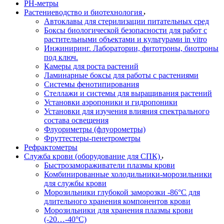
РH-метры
Растениеводство и биотехнология
Автоклавы для стерилизации питательных сред
Боксы биологической безопасности для работ с
растительными объектами и культурами in vitro
Инжиниринг. Лаборатории, фитотроны, биотроны
под ключ.
Камеры для роста растений
Ламинарные боксы для работы с растениями
Системы фенотипирования
Стеллажи и системы для выращивания растений
Установки аэропоники и гидропоники
Установки для изучения влияния спектрального
состава освещения
Флуориметры (флуорометры)
Фруттестеры-пенетрометры
Рефрактометры
Служба крови (оборудование для СПК)
Быстрозамораживатели плазмы крови
Комбинированные холодильники-морозильники
для службы крови
Морозильники глубокой заморозки -86°С для
длительного хранения компонентов крови
Морозильники для хранения плазмы крови
(-20…-40°С)