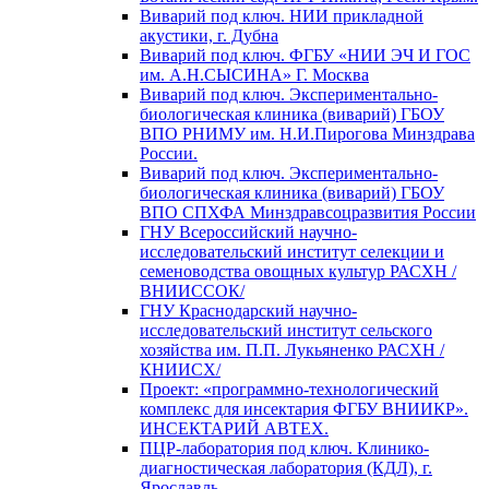
Виварий под ключ. НИИ прикладной
акустики, г. Дубна
Виварий под ключ. ФГБУ «НИИ ЭЧ И ГОС
им. А.Н.СЫСИНА» Г. Москва
Виварий под ключ. Экспериментально-
биологическая клиника (виварий) ГБОУ
ВПО РНИМУ им. Н.И.Пирогова Минздрава
России.
Виварий под ключ. Экспериментально-
биологическая клиника (виварий) ГБОУ
ВПО СПХФА Минздравсоцразвития России
ГНУ Всероссийский научно-
исследовательский институт селекции и
семеноводства овощных культур РАСХН /
ВНИИССОК/
ГНУ Краснодарский научно-
исследовательский институт сельского
хозяйства им. П.П. Лукьяненко РАСХН /
КНИИСХ/
Проект: «программно-технологический
комплекс для инсектария ФГБУ ВНИИКР».
ИНСЕКТАРИЙ АВТЕХ.
ПЦР-лаборатория под ключ. Клинико-
диагностическая лаборатория (КДЛ), г.
Ярославль.