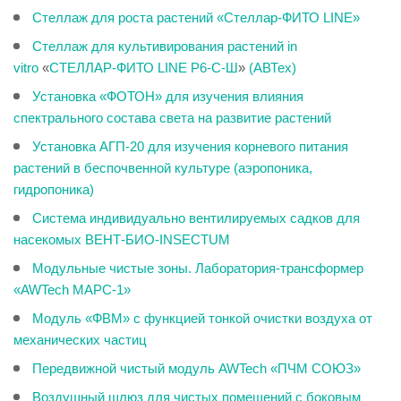
Стеллаж для роста растений «Стеллар-ФИТО LINE»
Стеллаж для культивирования растений in
vitro
«
СТЕЛЛАР-ФИТО LINE Р6-С-Ш
»
(АВТех)
Установка «ФОТОН» для изучения влияния
спектрального состава света на развитие растений
Установка АГП-20 для изучения корневого питания
растений в беспочвенной культуре (аэропоника,
гидропоника)
Система индивидуально вентилируемых садков для
насекомых ВЕНТ-БИО-INSECTUM
Модульные чистые зоны. Лаборатория-трансформер
«AWTech МАРС-1»
Модуль «ФВМ» с функцией тонкой очистки воздуха от
механических частиц
Передвижной чистый модуль AWTech «ПЧМ СОЮЗ»
Воздушный шлюз для чистых помещений c боковым