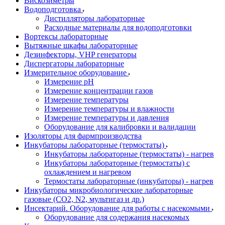
Вискозиметры
Водоподготовка
Дистилляторы лабораторные
Расходные материалы для водоподготовки
Вортексы лабораторные
Вытяжные шкафы лабораторные
Дезинфекторы, VHP генераторы
Диспергаторы лабораторные
Измерительное оборудование
Измерение pH
Измерение концентрации газов
Измерение температуры
Измерение температуры и влажности
Измерение температуры и давления
Оборудование для калибровки и валидации
Изоляторы для фармпроизводства
Инкубаторы лабораторные (термостаты)
Инкубаторы лабораторные (термостаты) - нагрев
Инкубаторы лабораторные (термостаты) с
охлаждением и нагревом
Термостаты лабораторные (инкубаторы) - нагрев
Инкубаторы микробиологические лабораторные
газовые (CO2, N2, мультигаз и др.)
Инсектарий. Оборудование для работы с насекомыми
Оборудование для содержания насекомых