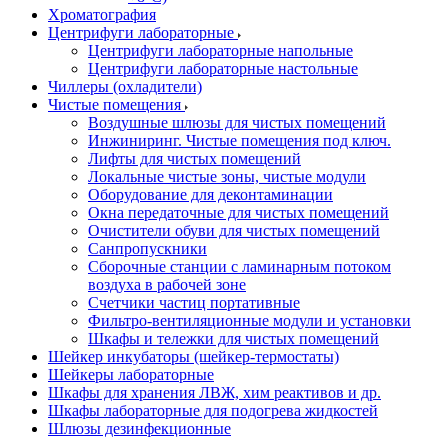
Хроматография
Центрифуги лабораторные
Центрифуги лабораторные напольные
Центрифуги лабораторные настольные
Чиллеры (охладители)
Чистые помещения
Воздушные шлюзы для чистых помещений
Инжиниринг. Чистые помещения под ключ.
Лифты для чистых помещений
Локальные чистые зоны, чистые модули
Оборудование для деконтаминации
Окна передаточные для чистых помещений
Очистители обуви для чистых помещений
Санпропускники
Сборочные станции с ламинарным потоком
воздуха в рабочей зоне
Счетчики частиц портативные
Фильтро-вентиляционные модули и установки
Шкафы и тележки для чистых помещений
Шейкер инкубаторы (шейкер-термостаты)
Шейкеры лабораторные
Шкафы для хранения ЛВЖ, хим реактивов и др.
Шкафы лабораторные для подогрева жидкостей
Шлюзы дезинфекционные