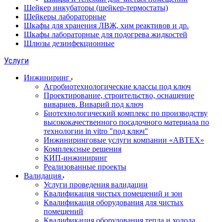
Шейкер инкубаторы (шейкер-термостаты)
Шейкеры лабораторные
Шкафы для хранения ЛВЖ, хим реактивов и др.
Шкафы лабораторные для подогрева жидкостей
Шлюзы дезинфекционные
Услуги
Инжиниринг
Агробиотехнологические классы под ключ
Проектирование, строительство, оснащение
вивариев. Виварий под ключ
Биотехнологический комплекс по производству
высококачественного посадочного материала по
технологии in vitro "под ключ"
Инжиниринговые услуги компании «АВТЕХ»
Комплексные решения
КИП-инжиниринг
Реализованные проекты
Валидация
Услуги проведения валидации
Квалификация чистых помещений и зон
Квалификация оборудования для чистых
помещений
Квалификация оборудования тепла и холода