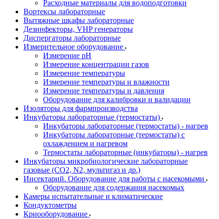
Расходные материалы для водоподготовки
Вортексы лабораторные
Вытяжные шкафы лабораторные
Дезинфекторы, VHP генераторы
Диспергаторы лабораторные
Измерительное оборудование
Измерение pH
Измерение концентрации газов
Измерение температуры
Измерение температуры и влажности
Измерение температуры и давления
Оборудование для калибровки и валидации
Изоляторы для фармпроизводства
Инкубаторы лабораторные (термостаты)
Инкубаторы лабораторные (термостаты) - нагрев
Инкубаторы лабораторные (термостаты) с
охлаждением и нагревом
Термостаты лабораторные (инкубаторы) - нагрев
Инкубаторы микробиологические лабораторные
газовые (CO2, N2, мультигаз и др.)
Инсектарий. Оборудование для работы с насекомыми
Оборудование для содержания насекомых
Камеры испытательные и климатические
Кондуктометры
Криооборудование