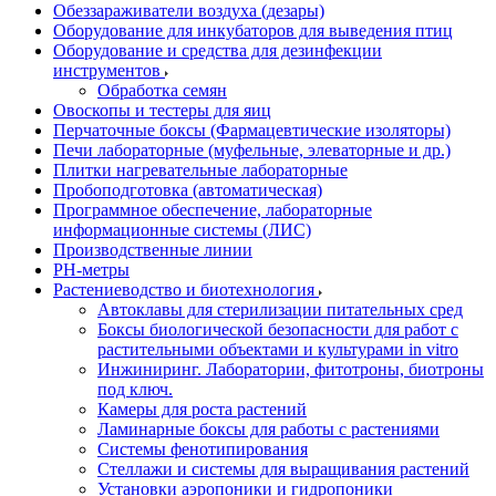
Обеззараживатели воздуха (дезары)
Оборудование для инкубаторов для выведения птиц
Оборудование и средства для дезинфекции
инструментов
Обработка семян
Овоскопы и тестеры для яиц
Перчаточные боксы (Фармацевтические изоляторы)
Печи лабораторные (муфельные, элеваторные и др.)
Плитки нагревательные лабораторные
Пробоподготовка (автоматическая)
Программное обеспечение, лабораторные
информационные системы (ЛИС)
Производственные линии
РH-метры
Растениеводство и биотехнология
Автоклавы для стерилизации питательных сред
Боксы биологической безопасности для работ с
растительными объектами и культурами in vitro
Инжиниринг. Лаборатории, фитотроны, биотроны
под ключ.
Камеры для роста растений
Ламинарные боксы для работы с растениями
Системы фенотипирования
Стеллажи и системы для выращивания растений
Установки аэропоники и гидропоники