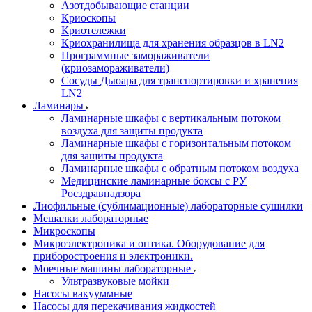
Азотдобывающие станции
Криоскопы
Криотележки
Криохранилища для хранения образцов в LN2
Программные замораживатели
(криозамораживатели)
Сосуды Дьюара для транспортировки и хранения
LN2
Ламинары
Ламинарные шкафы с вертикальным потоком
воздуха для защиты продукта
Ламинарные шкафы с горизонтальным потоком
для защиты продукта
Ламинарные шкафы с обратным потоком воздуха
Медицинские ламинарные боксы с РУ
Росздравнадзора
Лиофильные (сублимационные) лабораторные сушилки
Мешалки лабораторные
Микроскопы
Микроэлектроника и оптика. Оборудование для
приборостроения и электроники.
Моечные машины лабораторные
Ультразвуковые мойки
Насосы вакууммные
Насосы для перекачивания жидкостей