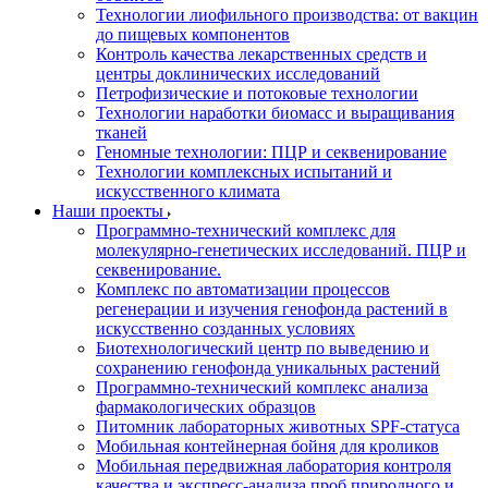
Технологии лиофильного производства: от вакцин
до пищевых компонентов
Контроль качества лекарственных средств и
центры доклинических исследований
Петрофизические и потоковые технологии
Технологии наработки биомасс и выращивания
тканей
Геномные технологии: ПЦР и секвенирование
Технологии комплексных испытаний и
искусственного климата
Наши проекты
Программно-технический комплекс для
молекулярно-генетических исследований. ПЦР и
секвенирование.
Комплекс по автоматизации процессов
регенерации и изучения генофонда растений в
искусственно созданных условиях
Биотехнологический центр по выведению и
сохранению генофонда уникальных растений
Программно-технический комплекс анализа
фармакологических образцов
Питомник лабораторных животных SPF-статуса
Мобильная контейнерная бойня для кроликов
Мобильная передвижная лаборатория контроля
качества и экспресс-анализа проб природного и