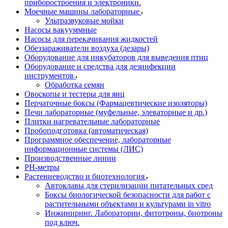
приборостроения и электроники.
Моечные машины лабораторные
Ультразвуковые мойки
Насосы вакууммные
Насосы для перекачивания жидкостей
Обеззараживатели воздуха (дезары)
Оборудование для инкубаторов для выведения птиц
Оборудование и средства для дезинфекции
инструментов
Обработка семян
Овоскопы и тестеры для яиц
Перчаточные боксы (Фармацевтические изоляторы)
Печи лабораторные (муфельные, элеваторные и др.)
Плитки нагревательные лабораторные
Пробоподготовка (автоматическая)
Программное обеспечение, лабораторные
информационные системы (ЛИС)
Производственные линии
РH-метры
Растениеводство и биотехнология
Автоклавы для стерилизации питательных сред
Боксы биологической безопасности для работ с
растительными объектами и культурами in vitro
Инжиниринг. Лаборатории, фитотроны, биотроны
под ключ.