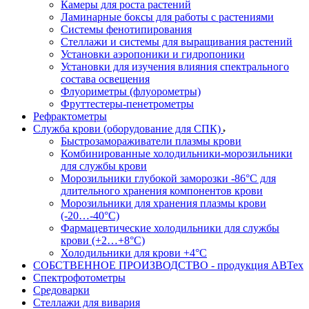
Камеры для роста растений
Ламинарные боксы для работы с растениями
Системы фенотипирования
Стеллажи и системы для выращивания растений
Установки аэропоники и гидропоники
Установки для изучения влияния спектрального
состава освещения
Флуориметры (флуорометры)
Фруттестеры-пенетрометры
Рефрактометры
Служба крови (оборудование для СПК)
Быстрозамораживатели плазмы крови
Комбинированные холодильники-морозильники
для службы крови
Морозильники глубокой заморозки -86°С для
длительного хранения компонентов крови
Морозильники для хранения плазмы крови
(-20…-40°С)
Фармацевтические холодильники для службы
крови (+2…+8°С)
Холодильники для крови +4°С
СОБСТВЕННОЕ ПРОИЗВОДСТВО - продукция АВТех
Спектрофотометры
Средоварки
Стеллажи для вивария