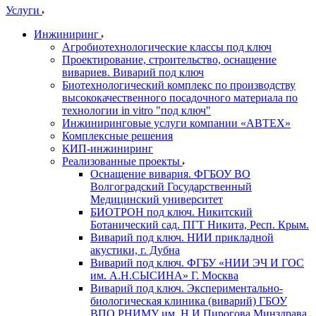
Услуги
Инжиниринг
Агробиотехнологические классы под ключ
Проектирование, строительство, оснащение
вивариев. Виварий под ключ
Биотехнологический комплекс по производству
высококачественного посадочного материала по
технологии in vitro "под ключ"
Инжиниринговые услуги компании «АВТЕХ»
Комплексные решения
КИП-инжиниринг
Реализованные проекты
Оснащение вивария. ФГБОУ ВО
Волгоградский Государственный
Медицинский университет
БИОТРОН под ключ. Никитский
Ботанический сад. ПГТ Никита, Респ. Крым.
Виварий под ключ. НИИ прикладной
акустики, г. Дубна
Виварий под ключ. ФГБУ «НИИ ЭЧ И ГОС
им. А.Н.СЫСИНА» Г. Москва
Виварий под ключ. Экспериментально-
биологическая клиника (виварий) ГБОУ
ВПО РНИМУ им. Н.И.Пирогова Минздрава