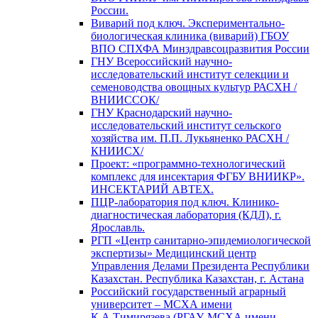
России.
Виварий под ключ. Экспериментально-
биологическая клиника (виварий) ГБОУ
ВПО СПХФА Минздравсоцразвития России
ГНУ Всероссийский научно-
исследовательский институт селекции и
семеноводства овощных культур РАСХН /
ВНИИССОК/
ГНУ Краснодарский научно-
исследовательский институт сельского
хозяйства им. П.П. Лукьяненко РАСХН /
КНИИСХ/
Проект: «программно-технологический
комплекс для инсектария ФГБУ ВНИИКР».
ИНСЕКТАРИЙ АВТЕХ.
ПЦР-лаборатория под ключ. Клинико-
диагностическая лаборатория (КДЛ), г.
Ярославль.
РГП «Центр санитарно-эпидемиологической
экспертизы» Медицинский центр
Управления Делами Президента Республики
Казахстан. Республика Казахстан, г. Астана
Российский государственный аграрный
университет – МСХА имени
К.А.Тимирязева (РГАУ-МСХА имени