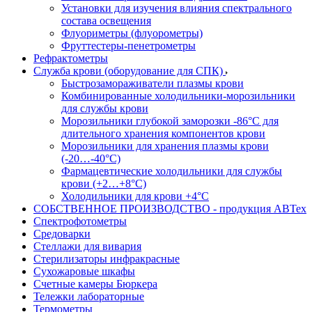
Установки для изучения влияния спектрального
состава освещения
Флуориметры (флуорометры)
Фруттестеры-пенетрометры
Рефрактометры
Служба крови (оборудование для СПК)
Быстрозамораживатели плазмы крови
Комбинированные холодильники-морозильники
для службы крови
Морозильники глубокой заморозки -86°С для
длительного хранения компонентов крови
Морозильники для хранения плазмы крови
(-20…-40°С)
Фармацевтические холодильники для службы
крови (+2…+8°С)
Холодильники для крови +4°С
СОБСТВЕННОЕ ПРОИЗВОДСТВО - продукция АВТех
Спектрофотометры
Средоварки
Стеллажи для вивария
Стерилизаторы инфракрасные
Сухожаровые шкафы
Счетные камеры Бюркера
Тележки лабораторные
Термометры