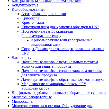
Камеры испытательные и климатические
Кондуктометры
Криооборудование
Азотдобывающие станции
Криоскопы
Криотележки
Криохранилища для хранения образцов в LN2
Программные замораживатели
(криозамораживатели)
Криозамораживатели (программные
замораживатели)
Сосуды Дьюара для транспортировки и хранения
LN2
Ламинары
Ламинарные шкафы с вертикальным потоком
воздуха для защиты продукта
Ламинарные шкафы с горизонтальным потоком
для защиты продукта
Ламинарные шкафы с обратным потоком воздуха
Медицинские ламинарные боксы с РУ
Росздравнадзора
Лиофильные (сублимационные) лабораторные сушилки
Мешалки лабораторные
Микроскопы
Микроэлектроника и оптика. Оборудование для