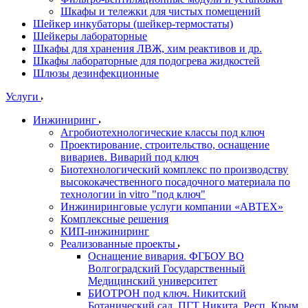
Шкафы и тележки для чистых помещений
Шейкер инкубаторы (шейкер-термостаты)
Шейкеры лабораторные
Шкафы для хранения ЛВЖ, хим реактивов и др.
Шкафы лабораторные для подогрева жидкостей
Шлюзы дезинфекционные
Услуги
Инжиниринг
Агробиотехнологические классы под ключ
Проектирование, строительство, оснащение
вивариев. Виварий под ключ
Биотехнологический комплекс по производству
высококачественного посадочного материала по
технологии in vitro "под ключ"
Инжиниринговые услуги компании «АВТЕХ»
Комплексные решения
КИП-инжиниринг
Реализованные проекты
Оснащение вивария. ФГБОУ ВО
Волгоградский Государственный
Медицинский университет
БИОТРОН под ключ. Никитский
Ботанический сад. ПГТ Никита, Респ. Крым.