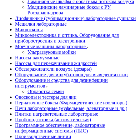
Ламинарные шкафы с обратным потоком воздуха
Медицинские ламинарные боксы с РУ
Росздравнадзора
Лиофильные (сублимационные) лабораторные сушилки
Мешалки лабораторные
Микроскопы
Микроэлектроника и оптика. Оборудование для
приборостроения и электроники.
Моечные машины лабораторные
Ультразвуковые мойки
Насосы вакууммные
Насосы для перекачивания жидкостей
Обеззараживатели воздуха (дезары)
Оборудование для инкубаторов для выведения птиц
Оборудование и средства для дезинфекции
инструментов
Обработка семян
Овоскопы и тестеры для яиц
Перчаточные боксы (Фармацевтические изоляторы)
Печи лабораторные (муфельные, элеваторные и др.)
Плитки нагревательные лабораторные
Пробоподготовка (автоматическая)
Программное обеспечение, лабораторные
информационные системы (ЛИС)
Производственные линии