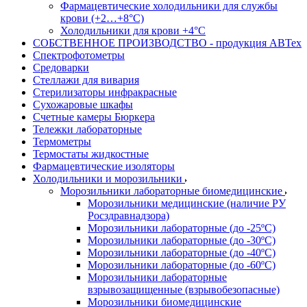
Фармацевтические холодильники для службы
крови (+2…+8°С)
Холодильники для крови +4°С
СОБСТВЕННОЕ ПРОИЗВОДСТВО - продукция АВТех
Спектрофотометры
Средоварки
Стеллажи для вивария
Стерилизаторы инфракрасные
Сухожаровые шкафы
Счетные камеры Бюркера
Тележки лабораторные
Термометры
Термостаты жидкостные
Фармацевтические изоляторы
Холодильники и морозильники
Морозильники лабораторные биомедицинские
Морозильники медицинские (наличие РУ
Росздравнадзора)
Морозильники лабораторные (до -25ºС)
Морозильники лабораторные (до -30ºС)
Морозильники лабораторные (до -40ºС)
Морозильники лабораторные (до -60ºС)
Морозильники лабораторные
взрывозащищенные (взрывобезопасные)
Морозильники биомедицинские