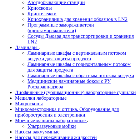
Азотдобывающие станции
Криоскопы
Криотележки
Криохранилища для хранения образцов в LN2
Программные замораживатели
(криозамораживатели)
Сосуды Дьюара для транспортировки и хранения
LN2
Ламинары
Ламинарные шкафы с вертикальным потоком
воздуха для защиты продукта
Ламинарные шкафы с горизонтальным потоком
для защиты продукта
Ламинарные шкафы с обратным потоком воздуха
Медицинские ламинарные боксы с РУ
Росздравнадзора
Лиофильные (сублимационные) лабораторные сушилки
Мешалки лабораторные
Микроскопы
Микроэлектроника и оптика. Оборудование для
приборостроения и электроники.
Моечные машины лабораторные
Ультразвуковые мойки
Насосы вакууммные
Насосы для перекачивания жидкостей