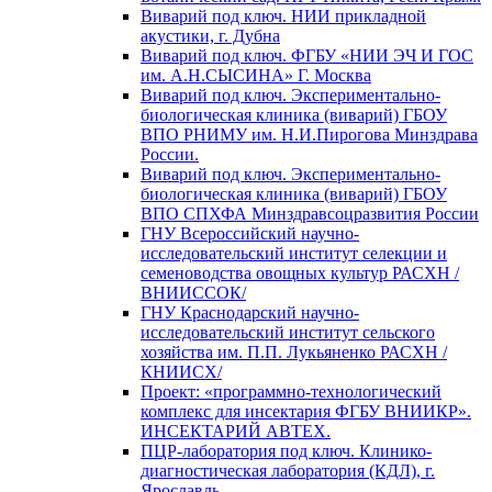
Виварий под ключ. НИИ прикладной
акустики, г. Дубна
Виварий под ключ. ФГБУ «НИИ ЭЧ И ГОС
им. А.Н.СЫСИНА» Г. Москва
Виварий под ключ. Экспериментально-
биологическая клиника (виварий) ГБОУ
ВПО РНИМУ им. Н.И.Пирогова Минздрава
России.
Виварий под ключ. Экспериментально-
биологическая клиника (виварий) ГБОУ
ВПО СПХФА Минздравсоцразвития России
ГНУ Всероссийский научно-
исследовательский институт селекции и
семеноводства овощных культур РАСХН /
ВНИИССОК/
ГНУ Краснодарский научно-
исследовательский институт сельского
хозяйства им. П.П. Лукьяненко РАСХН /
КНИИСХ/
Проект: «программно-технологический
комплекс для инсектария ФГБУ ВНИИКР».
ИНСЕКТАРИЙ АВТЕХ.
ПЦР-лаборатория под ключ. Клинико-
диагностическая лаборатория (КДЛ), г.
Ярославль.