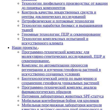
Технологии лиофильного производства: от вакцин
до пищевых компонентов
Контроль качества лекарственных средств и
центры доклинических исследований
Петрофизические и потоковые технологии
Технологии наработки биомасс и выращивания
тканей
Геномные технологии: ПЦР и секвенирование
Технологии комплексных испытаний и
искусственного климата
Наши проекты
Программно-технический комплекс для
молекулярно-генетических исследований. ПЦР и
секвенирование.
Комплекс по автоматизации процессов
регенерации и изучения генофонда растений в
искусственно созданных условиях
Биотехнологический центр по выведению и
сохранению генофонда уникальных растений
Программно-технический комплекс анализа
фармакологических образцов
Питомник лабораторных животных SPF-статуса
Мобильная контейнерная бойня для кроликов
Мобильная передвижная лаборатория контроля
качества и экспресс-анализа проб природного и