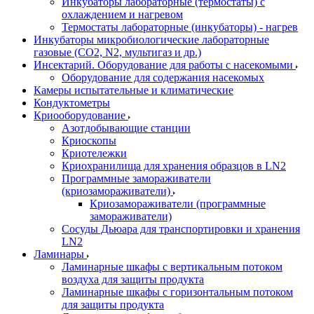
Инкубаторы лабораторные (термостаты) с
охлаждением и нагревом
Термостаты лабораторные (инкубаторы) - нагрев
Инкубаторы микробиологические лабораторные
газовые (CO2, N2, мультигаз и др.)
Инсектарий. Оборудование для работы с насекомыми
Оборудование для содержания насекомых
Камеры испытательные и климатические
Кондуктометры
Криооборудование
Азотдобывающие станции
Криоскопы
Криотележки
Криохранилища для хранения образцов в LN2
Программные замораживатели
(криозамораживатели)
Криозамораживатели (программные
замораживатели)
Сосуды Дьюара для транспортировки и хранения
LN2
Ламинары
Ламинарные шкафы с вертикальным потоком
воздуха для защиты продукта
Ламинарные шкафы с горизонтальным потоком
для защиты продукта