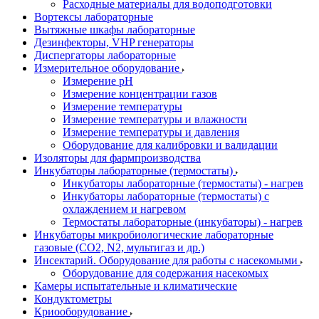
Расходные материалы для водоподготовки
Вортексы лабораторные
Вытяжные шкафы лабораторные
Дезинфекторы, VHP генераторы
Диспергаторы лабораторные
Измерительное оборудование
Измерение pH
Измерение концентрации газов
Измерение температуры
Измерение температуры и влажности
Измерение температуры и давления
Оборудование для калибровки и валидации
Изоляторы для фармпроизводства
Инкубаторы лабораторные (термостаты)
Инкубаторы лабораторные (термостаты) - нагрев
Инкубаторы лабораторные (термостаты) с
охлаждением и нагревом
Термостаты лабораторные (инкубаторы) - нагрев
Инкубаторы микробиологические лабораторные
газовые (CO2, N2, мультигаз и др.)
Инсектарий. Оборудование для работы с насекомыми
Оборудование для содержания насекомых
Камеры испытательные и климатические
Кондуктометры
Криооборудование