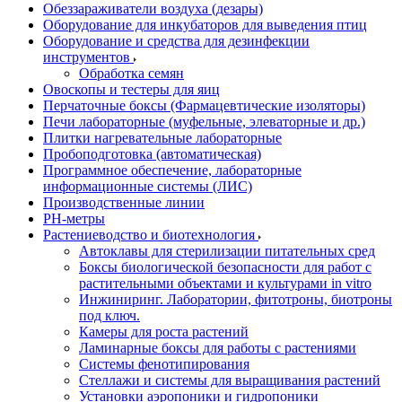
Обеззараживатели воздуха (дезары)
Оборудование для инкубаторов для выведения птиц
Оборудование и средства для дезинфекции
инструментов
Обработка семян
Овоскопы и тестеры для яиц
Перчаточные боксы (Фармацевтические изоляторы)
Печи лабораторные (муфельные, элеваторные и др.)
Плитки нагревательные лабораторные
Пробоподготовка (автоматическая)
Программное обеспечение, лабораторные
информационные системы (ЛИС)
Производственные линии
РH-метры
Растениеводство и биотехнология
Автоклавы для стерилизации питательных сред
Боксы биологической безопасности для работ с
растительными объектами и культурами in vitro
Инжиниринг. Лаборатории, фитотроны, биотроны
под ключ.
Камеры для роста растений
Ламинарные боксы для работы с растениями
Системы фенотипирования
Стеллажи и системы для выращивания растений
Установки аэропоники и гидропоники