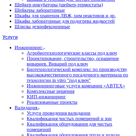
Шейкер инкубаторы (шейкер-термостаты)
Шейкеры лабораторные
Шкафы для хранения ЛВЖ, хим реактивов и др.
Шкафы лабораторные для подогрева жидкостей
Шлюзы дезинфекционные
Услуги
Инжиниринг
Агробиотехнологические классы под ключ
Проектирование, строительство, оснащение
вивариев. Виварий под ключ
Биотехнологический комплекс по производству
высококачественного посадочного материала по
технологии in vitro "под ключ"
Инжиниринговые услуги компании «АВТЕХ»
Комплексные решения
КИП-инжиниринг
Реализованные проекты
Валидация
Услуги проведения валидации
Квалификация чистых помещений и зон
Квалификация оборудования для чистых
помещений
Квалификация оборудования тепла и холода