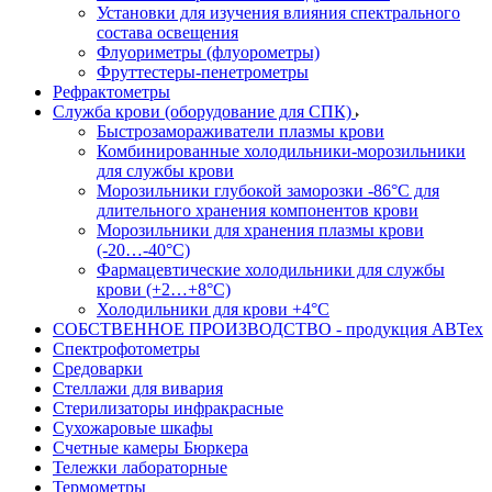
Установки для изучения влияния спектрального
состава освещения
Флуориметры (флуорометры)
Фруттестеры-пенетрометры
Рефрактометры
Служба крови (оборудование для СПК)
Быстрозамораживатели плазмы крови
Комбинированные холодильники-морозильники
для службы крови
Морозильники глубокой заморозки -86°С для
длительного хранения компонентов крови
Морозильники для хранения плазмы крови
(-20…-40°С)
Фармацевтические холодильники для службы
крови (+2…+8°С)
Холодильники для крови +4°С
СОБСТВЕННОЕ ПРОИЗВОДСТВО - продукция АВТех
Спектрофотометры
Средоварки
Стеллажи для вивария
Стерилизаторы инфракрасные
Сухожаровые шкафы
Счетные камеры Бюркера
Тележки лабораторные
Термометры