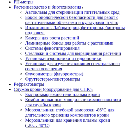
РH-метры
Растениеводство и биотехнология
Автоклавы для стерилизации питательных сред
Боксы биологической безопасности для работ с
растительными объектами и культурами in vitro
Инжиниринг. Лаборатории, фитотроны, биотроны
под ключ.
Камеры для роста растений
Ламинарные боксы для работы с растениями
Системы фенотипирования
Стеллажи и системы для выращивания растений
Установки аэропоники и гидропоники
Установки для изучения влияния спектрального
состава освещения
Флуориметры (флуорометры)
Фруттестеры-пенетрометры
Рефрактометры
Служба крови (оборудование для СПК)
Быстрозамораживатели плазмы крови
Комбинированные холодильники-морозильники
для службы крови
Морозильники глубокой заморозки -86°С для
длительного хранения компонентов крови
Морозильники для хранения плазмы крови
(-20…-40°С)