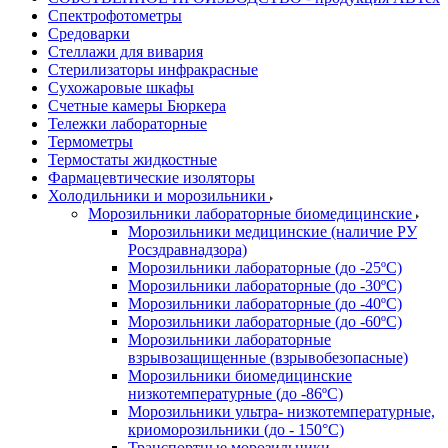
Спектрофотометры
Средоварки
Стеллажи для вивария
Стерилизаторы инфракрасные
Сухожаровые шкафы
Счетные камеры Бюркера
Тележки лабораторные
Термометры
Термостаты жидкостные
Фармацевтические изоляторы
Холодильники и морозильники
Морозильники лабораторные биомедицинские
Морозильники медицинские (наличие РУ
Росздравнадзора)
Морозильники лабораторные (до -25ºС)
Морозильники лабораторные (до -30ºС)
Морозильники лабораторные (до -40ºС)
Морозильники лабораторные (до -60ºС)
Морозильники лабораторные
взрывозащищенные (взрывобезопасные)
Морозильники биомедицинские
низкотемпературные (до -86ºС)
Морозильники ультра- низкотемпературные,
криоморозильники (до - 150°С)
Транспортные морозильники