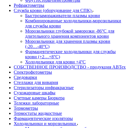
Фруттестеры-пенетрометры
Рефрактометры
Служба крови (оборудование для СПК)
Быстрозамораживатели плазмы крови
Комбинированные холодильники-морозильники
для службы крови
Морозильники глубокой заморозки -86°С для
длительного хранения компонентов крови
Морозильники для хранения плазмы крови
(-20…-40°С)
Фармацевтические холодильники для службы
крови (+2…+8°С)
Холодильники для крови +4°С
СОБСТВЕННОЕ ПРОИЗВОДСТВО - продукция АВТех
Спектрофотометры
Средоварки
Стеллажи для вивария
Стерилизаторы инфракрасные
Сухожаровые шкафы
Счетные камеры Бюркера
Тележки лабораторные
Термометры
Термостаты жидкостные
Фармацевтические изоляторы
Холодильники и морозильники