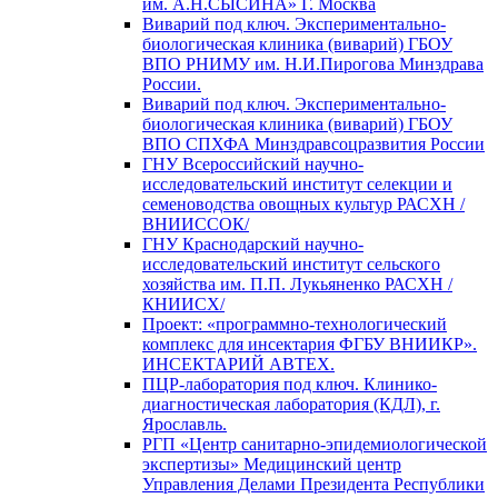
им. А.Н.СЫСИНА» Г. Москва
Виварий под ключ. Экспериментально-
биологическая клиника (виварий) ГБОУ
ВПО РНИМУ им. Н.И.Пирогова Минздрава
России.
Виварий под ключ. Экспериментально-
биологическая клиника (виварий) ГБОУ
ВПО СПХФА Минздравсоцразвития России
ГНУ Всероссийский научно-
исследовательский институт селекции и
семеноводства овощных культур РАСХН /
ВНИИССОК/
ГНУ Краснодарский научно-
исследовательский институт сельского
хозяйства им. П.П. Лукьяненко РАСХН /
КНИИСХ/
Проект: «программно-технологический
комплекс для инсектария ФГБУ ВНИИКР».
ИНСЕКТАРИЙ АВТЕХ.
ПЦР-лаборатория под ключ. Клинико-
диагностическая лаборатория (КДЛ), г.
Ярославль.
РГП «Центр санитарно-эпидемиологической
экспертизы» Медицинский центр
Управления Делами Президента Республики