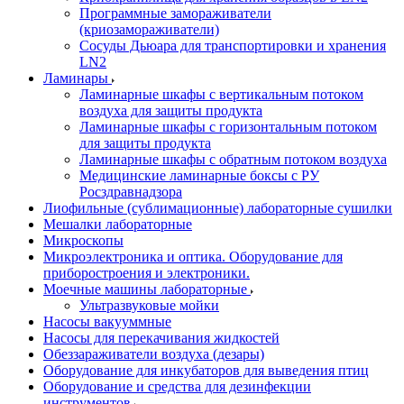
Программные замораживатели
(криозамораживатели)
Сосуды Дьюара для транспортировки и хранения
LN2
Ламинары
Ламинарные шкафы с вертикальным потоком
воздуха для защиты продукта
Ламинарные шкафы с горизонтальным потоком
для защиты продукта
Ламинарные шкафы с обратным потоком воздуха
Медицинские ламинарные боксы с РУ
Росздравнадзора
Лиофильные (сублимационные) лабораторные сушилки
Мешалки лабораторные
Микроскопы
Микроэлектроника и оптика. Оборудование для
приборостроения и электроники.
Моечные машины лабораторные
Ультразвуковые мойки
Насосы вакууммные
Насосы для перекачивания жидкостей
Обеззараживатели воздуха (дезары)
Оборудование для инкубаторов для выведения птиц
Оборудование и средства для дезинфекции
инструментов