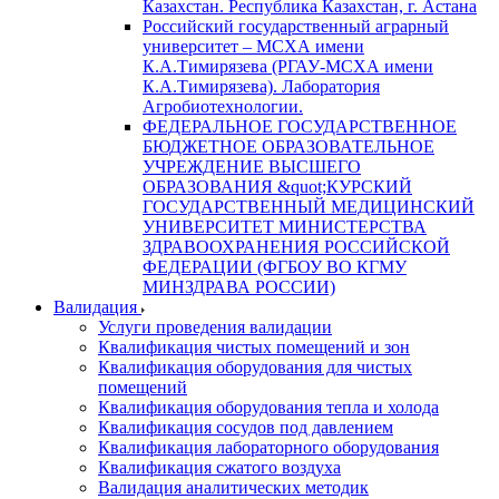
Казахстан. Республика Казахстан, г. Астана
Российский государственный аграрный
университет – МСХА имени
К.А.Тимирязева (РГАУ-МСХА имени
К.А.Тимирязева). Лаборатория
Агробиотехнологии.
ФЕДЕРАЛЬНОЕ ГОСУДАРСТВЕННОЕ
БЮДЖЕТНОЕ ОБРАЗОВАТЕЛЬНОЕ
УЧРЕЖДЕНИЕ ВЫСШЕГО
ОБРАЗОВАНИЯ &quot;КУРСКИЙ
ГОСУДАРСТВЕННЫЙ МЕДИЦИНСКИЙ
УНИВЕРСИТЕТ МИНИСТЕРСТВА
ЗДРАВООХРАНЕНИЯ РОССИЙСКОЙ
ФЕДЕРАЦИИ (ФГБОУ ВО КГМУ
МИНЗДРАВА РОССИИ)
Валидация
Услуги проведения валидации
Квалификация чистых помещений и зон
Квалификация оборудования для чистых
помещений
Квалификация оборудования тепла и холода
Квалификация сосудов под давлением
Квалификация лабораторного оборудования
Квалификация сжатого воздуха
Валидация аналитических методик