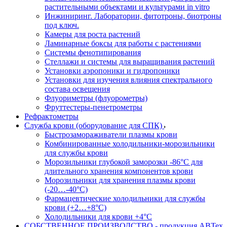
растительными объектами и культурами in vitro
Инжиниринг. Лаборатории, фитотроны, биотроны
под ключ.
Камеры для роста растений
Ламинарные боксы для работы с растениями
Системы фенотипирования
Стеллажи и системы для выращивания растений
Установки аэропоники и гидропоники
Установки для изучения влияния спектрального
состава освещения
Флуориметры (флуорометры)
Фруттестеры-пенетрометры
Рефрактометры
Служба крови (оборудование для СПК)
Быстрозамораживатели плазмы крови
Комбинированные холодильники-морозильники
для службы крови
Морозильники глубокой заморозки -86°С для
длительного хранения компонентов крови
Морозильники для хранения плазмы крови
(-20…-40°С)
Фармацевтические холодильники для службы
крови (+2…+8°С)
Холодильники для крови +4°С
СОБСТВЕННОЕ ПРОИЗВОДСТВО - продукция АВТех