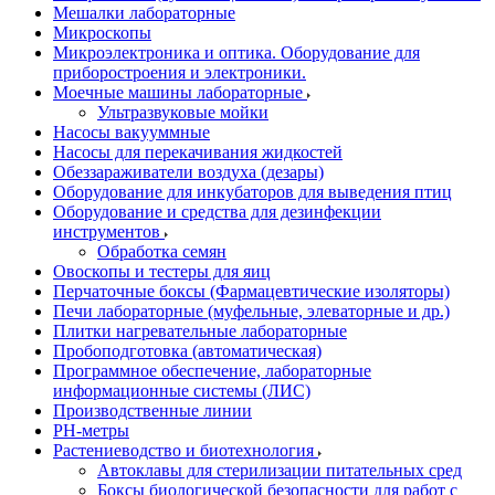
Мешалки лабораторные
Микроскопы
Микроэлектроника и оптика. Оборудование для
приборостроения и электроники.
Моечные машины лабораторные
Ультразвуковые мойки
Насосы вакууммные
Насосы для перекачивания жидкостей
Обеззараживатели воздуха (дезары)
Оборудование для инкубаторов для выведения птиц
Оборудование и средства для дезинфекции
инструментов
Обработка семян
Овоскопы и тестеры для яиц
Перчаточные боксы (Фармацевтические изоляторы)
Печи лабораторные (муфельные, элеваторные и др.)
Плитки нагревательные лабораторные
Пробоподготовка (автоматическая)
Программное обеспечение, лабораторные
информационные системы (ЛИС)
Производственные линии
РH-метры
Растениеводство и биотехнология
Автоклавы для стерилизации питательных сред
Боксы биологической безопасности для работ с