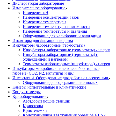
Диспергаторы лабораторные
Измерительное оборудование
Измерение pH
Измерение концентрации газов
Измерение температуры
Измерение температуры и влажности
Измерение температуры и давления
Оборудование для калибровки и валидации
Изоляторы для фармпроизводства
Инкубаторы лабораторные (термостаты)
Инкубаторы лабораторные (термостаты) - нагрев
Инкубаторы лабораторные (термостаты) с
охлаждением и нагревом
Термостаты лабораторные (инкубаторы) - нагрев
Инкубаторы микробиологические лабораторные
газовые (CO2, N2, мультигаз и др.)
Инсектарий. Оборудование для работы с насекомыми
Оборудование для содержания насекомых
Камеры испытательные и климатические
Кондуктометры
Криооборудование
Азотдобывающие станции
Криоскопы
Криотележки
Криохранилища для хранения образцов в LN2