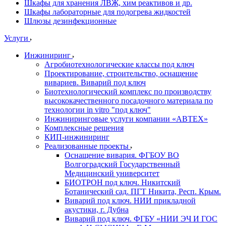
Шкафы для хранения ЛВЖ, хим реактивов и др.
Шкафы лабораторные для подогрева жидкостей
Шлюзы дезинфекционные
Услуги
Инжиниринг
Агробиотехнологические классы под ключ
Проектирование, строительство, оснащение
вивариев. Виварий под ключ
Биотехнологический комплекс по производству
высококачественного посадочного материала по
технологии in vitro "под ключ"
Инжиниринговые услуги компании «АВТЕХ»
Комплексные решения
КИП-инжиниринг
Реализованные проекты
Оснащение вивария. ФГБОУ ВО
Волгоградский Государственный
Медицинский университет
БИОТРОН под ключ. Никитский
Ботанический сад. ПГТ Никита, Респ. Крым.
Виварий под ключ. НИИ прикладной
акустики, г. Дубна
Виварий под ключ. ФГБУ «НИИ ЭЧ И ГОС