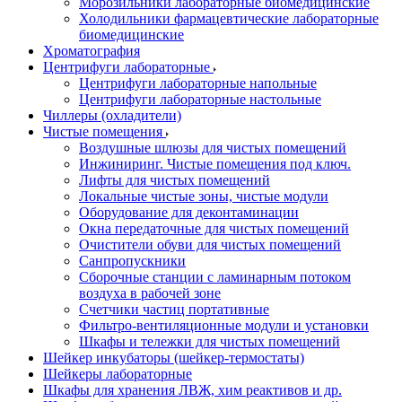
Морозильники лабораторные биомедицинские
Холодильники фармацевтические лабораторные
биомедицинские
Хроматография
Центрифуги лабораторные
Центрифуги лабораторные напольные
Центрифуги лабораторные настольные
Чиллеры (охладители)
Чистые помещения
Воздушные шлюзы для чистых помещений
Инжиниринг. Чистые помещения под ключ.
Лифты для чистых помещений
Локальные чистые зоны, чистые модули
Оборудование для деконтаминации
Окна передаточные для чистых помещений
Очистители обуви для чистых помещений
Санпропускники
Сборочные станции с ламинарным потоком
воздуха в рабочей зоне
Счетчики частиц портативные
Фильтро-вентиляционные модули и установки
Шкафы и тележки для чистых помещений
Шейкер инкубаторы (шейкер-термостаты)
Шейкеры лабораторные
Шкафы для хранения ЛВЖ, хим реактивов и др.