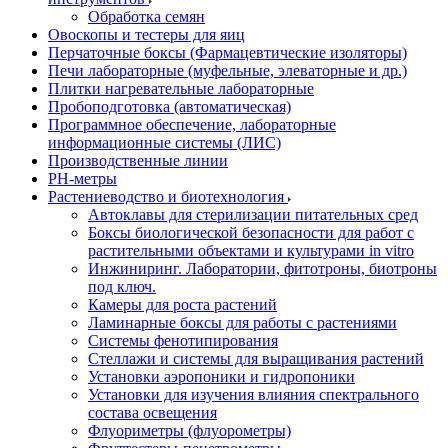
Обработка семян
Овоскопы и тестеры для яиц
Перчаточные боксы (Фармацевтические изоляторы)
Печи лабораторные (муфельные, элеваторные и др.)
Плитки нагревательные лабораторные
Пробоподготовка (автоматическая)
Программное обеспечение, лабораторные
информационные системы (ЛИС)
Производственные линии
РH-метры
Растениеводство и биотехнология
Автоклавы для стерилизации питательных сред
Боксы биологической безопасности для работ с
растительными объектами и культурами in vitro
Инжиниринг. Лаборатории, фитотроны, биотроны
под ключ.
Камеры для роста растений
Ламинарные боксы для работы с растениями
Системы фенотипирования
Стеллажи и системы для выращивания растений
Установки аэропоники и гидропоники
Установки для изучения влияния спектрального
состава освещения
Флуориметры (флуорометры)