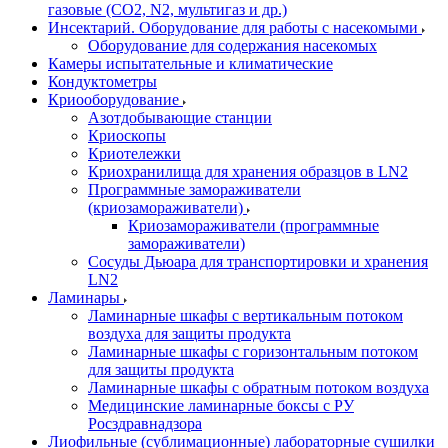
газовые (CO2, N2, мультигаз и др.)
Инсектарий. Оборудование для работы с насекомыми
Оборудование для содержания насекомых
Камеры испытательные и климатические
Кондуктометры
Криооборудование
Азотдобывающие станции
Криоскопы
Криотележки
Криохранилища для хранения образцов в LN2
Программные замораживатели
(криозамораживатели)
Криозамораживатели (программные
замораживатели)
Сосуды Дьюара для транспортировки и хранения
LN2
Ламинары
Ламинарные шкафы с вертикальным потоком
воздуха для защиты продукта
Ламинарные шкафы с горизонтальным потоком
для защиты продукта
Ламинарные шкафы с обратным потоком воздуха
Медицинские ламинарные боксы с РУ
Росздравнадзора
Лиофильные (сублимационные) лабораторные сушилки