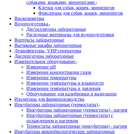
собаками, кошками, минипигами
Клетки для собак, кошек, минипигов
Фиксаторы для собак, кошек, минипигов
Вискозиметры
Водоподготовка
Дистилляторы лабораторные
Расходные материалы для водоподготовки
Вортексы лабораторные
Вытяжные шкафы лабораторные
Дезинфекторы, VHP генераторы
Диспергаторы лабораторные
Измерительное оборудование
Измерение pH
Измерение концентрации газов
Измерение температуры
Измерение температуры и влажности
Измерение температуры и давления
Оборудование для калибровки и валидации
Изоляторы для фармпроизводства
Инкубаторы лабораторные (термостаты)
Инкубаторы лабораторные (термостаты) - нагрев
Инкубаторы лабораторные (термостаты) с
охлаждением и нагревом
Термостаты лабораторные (инкубаторы) - нагрев
Инкубаторы микробиологические лабораторные