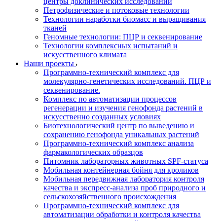
центры доклинических исследований
Петрофизические и потоковые технологии
Технологии наработки биомасс и выращивания
тканей
Геномные технологии: ПЦР и секвенирование
Технологии комплексных испытаний и
искусственного климата
Наши проекты
Программно-технический комплекс для
молекулярно-генетических исследований. ПЦР и
секвенирование.
Комплекс по автоматизации процессов
регенерации и изучения генофонда растений в
искусственно созданных условиях
Биотехнологический центр по выведению и
сохранению генофонда уникальных растений
Программно-технический комплекс анализа
фармакологических образцов
Питомник лабораторных животных SPF-статуса
Мобильная контейнерная бойня для кроликов
Мобильная передвижная лаборатория контроля
качества и экспресс-анализа проб природного и
сельскохозяйственного происхождения
Программно-технический комплекс для
автоматизации обработки и контроля качества