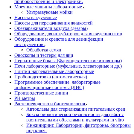
приборостроения и электроники.
Моечные машины лабораторные
Ультразвуковые мойки
Насосы вакууммные
Насосы для перекачивания жидкостей
Обеззараживатели воздуха (дезары)
Оборудование для инкубаторов для выведения птиц
Оборудование и средства для дезинфекции
инструментов
Обработка семян
Овоскопы и тестеры для яиц
Перчаточные боксы (Фармацевтические изоляторы)
Печи лабораторные (муфельные, элеваторные и др.)
Плитки нагревательные лабораторные
Пробоподготовка (автоматическая)
Программное обеспечение, лабораторные
информационные системы (ЛИС)
Производственные линии
РH-метры
Растениеводство и биотехнология
Автоклавы для стерилизации питательных сред
Боксы биологической безопасности для работ с
растительными объектами и культурами in vitro
Инжиниринг. Лаборатории, фитотроны, биотроны
под ключ.