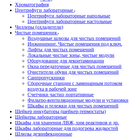
Хроматография
Центрифуги лабораторные
Центрифуги лабораторные напольные
Центрифуги лабораторные настольные
Чиллеры (охладители)
Чистые помещения
Воздушные шлюзы для чистых помещений
Инжиниринг. Чистые помещения под ключ.
Лифты для чистых помещений
Локальные чистые зоны, чистые модули
Оборудование для деконтаминации
Окна передаточные для чистых помещений
Очистители обуви для чистых помещений
Санпропускники
Сборочные станции с ламинарным потоком
воздуха в рабочей зоне
Счетчики частиц портативные
Фильтро-вентиляционные модули и установки
Шкафы и тележки для чистых помещений
Шейкер инкубаторы (шейкер-термостаты)
Шейкеры лабораторные
Шкафы для хранения ЛВЖ, хим реактивов и др.
Шкафы лабораторные для подогрева жидкостей
Шлюзы дезинфекционные