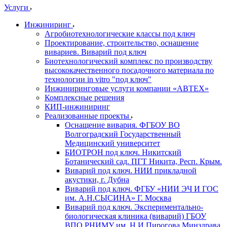
Услуги
Инжиниринг
Агробиотехнологические классы под ключ
Проектирование, строительство, оснащение
вивариев. Виварий под ключ
Биотехнологический комплекс по производству
высококачественного посадочного материала по
технологии in vitro "под ключ"
Инжиниринговые услуги компании «АВТЕХ»
Комплексные решения
КИП-инжиниринг
Реализованные проекты
Оснащение вивария. ФГБОУ ВО
Волгоградский Государственный
Медицинский университет
БИОТРОН под ключ. Никитский
Ботанический сад. ПГТ Никита, Респ. Крым.
Виварий под ключ. НИИ прикладной
акустики, г. Дубна
Виварий под ключ. ФГБУ «НИИ ЭЧ И ГОС
им. А.Н.СЫСИНА» Г. Москва
Виварий под ключ. Экспериментально-
биологическая клиника (виварий) ГБОУ
ВПО РНИМУ им. Н.И.Пирогова Минздрава