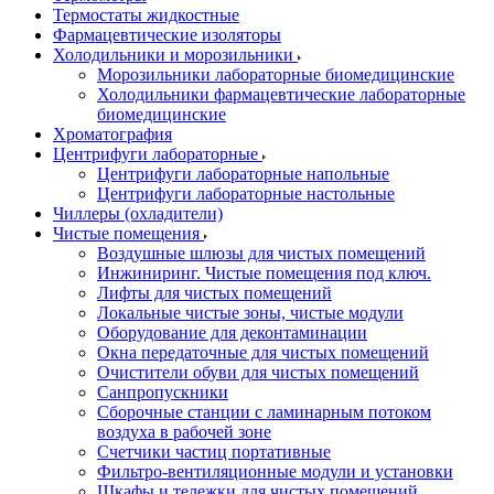
Термостаты жидкостные
Фармацевтические изоляторы
Холодильники и морозильники
Морозильники лабораторные биомедицинские
Холодильники фармацевтические лабораторные
биомедицинские
Хроматография
Центрифуги лабораторные
Центрифуги лабораторные напольные
Центрифуги лабораторные настольные
Чиллеры (охладители)
Чистые помещения
Воздушные шлюзы для чистых помещений
Инжиниринг. Чистые помещения под ключ.
Лифты для чистых помещений
Локальные чистые зоны, чистые модули
Оборудование для деконтаминации
Окна передаточные для чистых помещений
Очистители обуви для чистых помещений
Санпропускники
Сборочные станции с ламинарным потоком
воздуха в рабочей зоне
Счетчики частиц портативные
Фильтро-вентиляционные модули и установки
Шкафы и тележки для чистых помещений