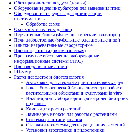
Обеззараживатели воздуха (дезары)
Оборудование для инкубаторов для выведения птиц
Оборудование и средства для дезинфекции
инструментов
Обработка семян
Овоскопы и тестеры для яиц
Перчаточные боксы (Фармацевтические изоляторы)
Печи лабораторные (муфельные, элеваторные и др.)
Плитки нагревательные лабораторные
Пробоподготовка (автоматическая)
Программное обеспечение, лабораторные
информационные системы (ЛИС)
Производственные линии
РH-метры
Растениеводство и биотехнология
Автоклавы для стерилизации питательных сред
Боксы биологической безопасности для работ с
растительными объектами и культурами in vitro
Инжиниринг. Лаборатории, фитотроны, биотроны
под ключ.
Камеры для роста растений
Ламинарные боксы для работы с растениями
Системы фенотипирования
Стеллажи и системы для выращивания растений
Установки аэропоники и гидропоники