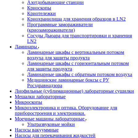
Азотдобывающие станции
Криоскопы
Криотележки
Криохранилища для хранения образцов в LN2
Программные замораживатели
(криозамораживатели)
Сосуды Дьюара для транспортировки и хранения
LN2
Ламинары
Ламинарные шкафы с вертикальным потоком
воздуха для защиты продукта
Ламинарные шкафы с горизонтальным потоком
для защиты продукта
Ламинарные шкафы с обратным потоком воздуха
Медицинские ламинарные боксы с РУ
Росздравнадзора
Лиофильные (сублимационные) лабораторные сушилки
Мешалки лабораторные
Микроскопы
Микроэлектроника и оптика. Оборудование для
приборостроения и электроники.
Моечные машины лабораторные
Ультразвуковые мойки
Насосы вакууммные
Насосы для перекачивания жидкостей