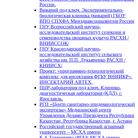
России.
Виварий под ключ. Экспериментально-
биологическая клиника (виварий) ГБОУ
ВПО СПХФА Минздравсоцразвития России
ГНУ Всероссийский научно-
исследовательский институт селекции и
семеноводства овощных культур РАСХН /
ВНИИССОК/
ГНУ Краснодарский научно-
исследовательский институт сельского
хозяйства им. П.П. Лукьяненко РАСХН /
КНИИСХ/
Проект: «программно-технологический
комплекс для инсектария ФГБУ ВНИИКР».
ИНСЕКТАРИЙ АВТЕХ.
ПЦР-лаборатория под ключ. Клинико-
диагностическая лаборатория (КДЛ), г.
Ярославль.
РГП «Центр санитарно-эпидемиологической
экспертизы» Медицинский центр
Управления Делами Президента Республики
Казахстан. Республика Казахстан, г. Астана
Российский государственный аграрный
университет – МСХА имени
К.А.Тимирязева (РГАУ-МСХА имени