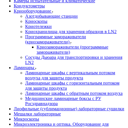
Камеры испытательные и климатические
Кондуктометры
Криооборудование
Азотдобывающие станции
Криоскопы
Криотележки
Криохранилища для хранения образцов в LN2
Программные замораживатели
(криозамораживатели)
Криозамораживатели (программные
замораживатели)
Сосуды Дьюара для транспортировки и хранения
LN2
Ламинары
Ламинарные шкафы с вертикальным потоком
воздуха для защиты продукта
Ламинарные шкафы с горизонтальным потоком
для защиты продукта
Ламинарные шкафы с обратным потоком воздуха
Медицинские ламинарные боксы с РУ
Росздравнадзора
Лиофильные (сублимационные) лабораторные сушилки
Мешалки лабораторные
Микроскопы
Микроэлектроника и оптика. Оборудование для