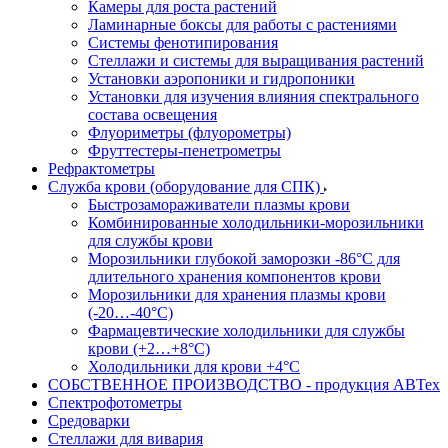
Камеры для роста растений
Ламинарные боксы для работы с растениями
Системы фенотипирования
Стеллажи и системы для выращивания растений
Установки аэропоники и гидропоники
Установки для изучения влияния спектрального
состава освещения
Флуориметры (флуорометры)
Фруттестеры-пенетрометры
Рефрактометры
Служба крови (оборудование для СПК)
Быстрозамораживатели плазмы крови
Комбинированные холодильники-морозильники
для службы крови
Морозильники глубокой заморозки -86°С для
длительного хранения компонентов крови
Морозильники для хранения плазмы крови
(-20…-40°С)
Фармацевтические холодильники для службы
крови (+2…+8°С)
Холодильники для крови +4°С
СОБСТВЕННОЕ ПРОИЗВОДСТВО - продукция АВТех
Спектрофотометры
Средоварки
Стеллажи для вивария