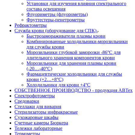
Установки для изучения влияния спектрального
состава освещения
Флуориметры (флуорометры)
Фруттестеры-пенетрометры
Рефрактометры
Служба крови (оборудование для СПК)
Быстрозамораживатели плазмы крови
Комбинированные холодильники-морозильники
для службы крови
Морозильники глубокой заморозки -86°С для
длительного хранения компонентов крови
Морозильники для хранения плазмы крови
(-20…-40°С)
Фармацевтические холодильники для службы
крови (+2…+8°С)
Холодильники для крови +4°С
СОБСТВЕННОЕ ПРОИЗВОДСТВО - продукция АВТех
Спектрофотометры
Средоварки
Стеллажи для вивария
Стерилизаторы инфракрасные
Сухожаровые шкафы
Счетные камеры Бюркера
Тележки лабораторные
Термометры