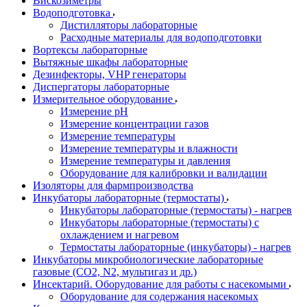
Вискозиметры
Водоподготовка
Дистилляторы лабораторные
Расходные материалы для водоподготовки
Вортексы лабораторные
Вытяжные шкафы лабораторные
Дезинфекторы, VHP генераторы
Диспергаторы лабораторные
Измерительное оборудование
Измерение pH
Измерение концентрации газов
Измерение температуры
Измерение температуры и влажности
Измерение температуры и давления
Оборудование для калибровки и валидации
Изоляторы для фармпроизводства
Инкубаторы лабораторные (термостаты)
Инкубаторы лабораторные (термостаты) - нагрев
Инкубаторы лабораторные (термостаты) с
охлаждением и нагревом
Термостаты лабораторные (инкубаторы) - нагрев
Инкубаторы микробиологические лабораторные
газовые (CO2, N2, мультигаз и др.)
Инсектарий. Оборудование для работы с насекомыми
Оборудование для содержания насекомых