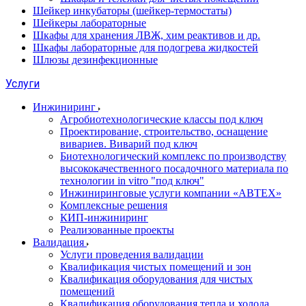
Шейкер инкубаторы (шейкер-термостаты)
Шейкеры лабораторные
Шкафы для хранения ЛВЖ, хим реактивов и др.
Шкафы лабораторные для подогрева жидкостей
Шлюзы дезинфекционные
Услуги
Инжиниринг
Агробиотехнологические классы под ключ
Проектирование, строительство, оснащение
вивариев. Виварий под ключ
Биотехнологический комплекс по производству
высококачественного посадочного материала по
технологии in vitro "под ключ"
Инжиниринговые услуги компании «АВТЕХ»
Комплексные решения
КИП-инжиниринг
Реализованные проекты
Валидация
Услуги проведения валидации
Квалификация чистых помещений и зон
Квалификация оборудования для чистых
помещений
Квалификация оборудования тепла и холода