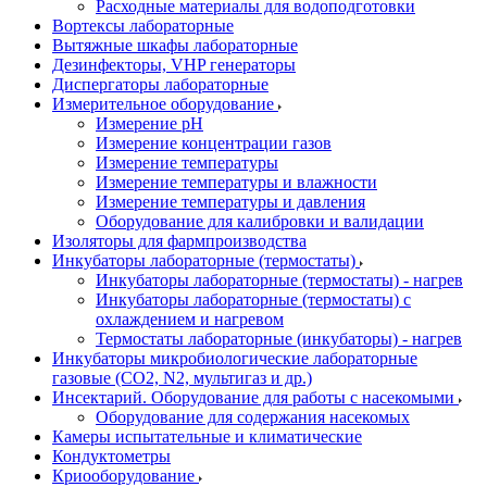
Расходные материалы для водоподготовки
Вортексы лабораторные
Вытяжные шкафы лабораторные
Дезинфекторы, VHP генераторы
Диспергаторы лабораторные
Измерительное оборудование
Измерение pH
Измерение концентрации газов
Измерение температуры
Измерение температуры и влажности
Измерение температуры и давления
Оборудование для калибровки и валидации
Изоляторы для фармпроизводства
Инкубаторы лабораторные (термостаты)
Инкубаторы лабораторные (термостаты) - нагрев
Инкубаторы лабораторные (термостаты) с
охлаждением и нагревом
Термостаты лабораторные (инкубаторы) - нагрев
Инкубаторы микробиологические лабораторные
газовые (CO2, N2, мультигаз и др.)
Инсектарий. Оборудование для работы с насекомыми
Оборудование для содержания насекомых
Камеры испытательные и климатические
Кондуктометры
Криооборудование