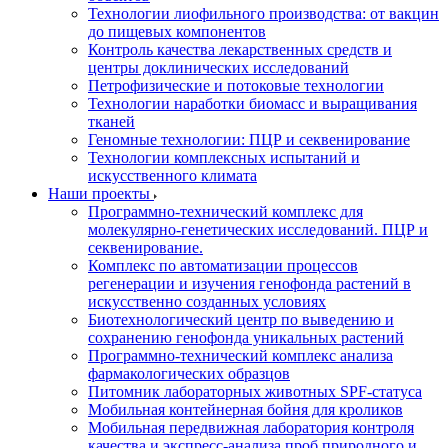
Технологии лиофильного производства: от вакцин
до пищевых компонентов
Контроль качества лекарственных средств и
центры доклинических исследований
Петрофизические и потоковые технологии
Технологии наработки биомасс и выращивания
тканей
Геномные технологии: ПЦР и секвенирование
Технологии комплексных испытаний и
искусственного климата
Наши проекты
Программно-технический комплекс для
молекулярно-генетических исследований. ПЦР и
секвенирование.
Комплекс по автоматизации процессов
регенерации и изучения генофонда растений в
искусственно созданных условиях
Биотехнологический центр по выведению и
сохранению генофонда уникальных растений
Программно-технический комплекс анализа
фармакологических образцов
Питомник лабораторных животных SPF-статуса
Мобильная контейнерная бойня для кроликов
Мобильная передвижная лаборатория контроля
качества и экспресс-анализа проб природного и