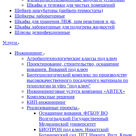
Шкафы и тележки для чистых помещений
Шейкер инкубаторы (шейкер-термостаты)
Шейкеры лабораторные
Шкафы для хранения ЛВЖ, хим реактивов и др.
Шкафы лабораторные для подогрева жидкостей
Шлюзы дезинфекционные
Услуги
Инжиниринг
Агробиотехнологические классы под ключ
Проектирование, строительство, оснащение
вивариев. Виварий под ключ
Биотехнологический комплекс по производству
высококачественного посадочного материала по
технологии in vitro "под ключ"
Инжиниринговые услуги компании «АВТЕХ»
Комплексные решения
КИП-инжиниринг
Реализованные проекты
Оснащение вивария. ФГБОУ ВО
Волгоградский Государственный
Медицинский университет
БИОТРОН под ключ. Никитский
Ботанический сад. ПГТ Никита, Респ. Крым.