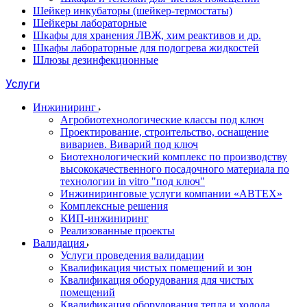
Шейкер инкубаторы (шейкер-термостаты)
Шейкеры лабораторные
Шкафы для хранения ЛВЖ, хим реактивов и др.
Шкафы лабораторные для подогрева жидкостей
Шлюзы дезинфекционные
Услуги
Инжиниринг
Агробиотехнологические классы под ключ
Проектирование, строительство, оснащение
вивариев. Виварий под ключ
Биотехнологический комплекс по производству
высококачественного посадочного материала по
технологии in vitro "под ключ"
Инжиниринговые услуги компании «АВТЕХ»
Комплексные решения
КИП-инжиниринг
Реализованные проекты
Валидация
Услуги проведения валидации
Квалификация чистых помещений и зон
Квалификация оборудования для чистых
помещений
Квалификация оборудования тепла и холода