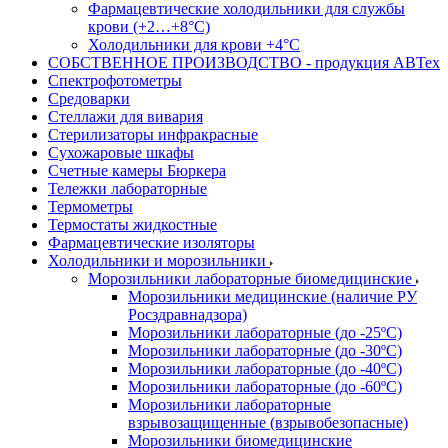
Фармацевтические холодильники для службы
крови (+2…+8°С)
Холодильники для крови +4°С
СОБСТВЕННОЕ ПРОИЗВОДСТВО - продукция АВТех
Спектрофотометры
Средоварки
Стеллажи для вивария
Стерилизаторы инфракрасные
Сухожаровые шкафы
Счетные камеры Бюркера
Тележки лабораторные
Термометры
Термостаты жидкостные
Фармацевтические изоляторы
Холодильники и морозильники
Морозильники лабораторные биомедицинские
Морозильники медицинские (наличие РУ
Росздравнадзора)
Морозильники лабораторные (до -25ºС)
Морозильники лабораторные (до -30ºС)
Морозильники лабораторные (до -40ºС)
Морозильники лабораторные (до -60ºС)
Морозильники лабораторные
взрывозащищенные (взрывобезопасные)
Морозильники биомедицинские