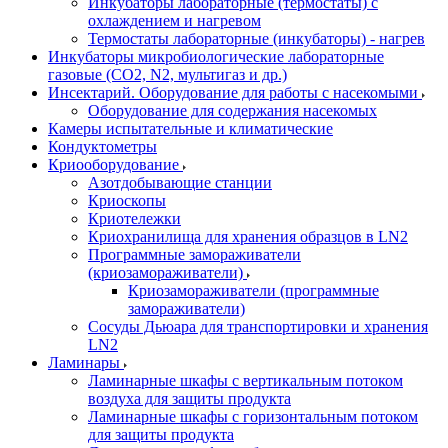
Инкубаторы лабораторные (термостаты) с
охлаждением и нагревом
Термостаты лабораторные (инкубаторы) - нагрев
Инкубаторы микробиологические лабораторные
газовые (CO2, N2, мультигаз и др.)
Инсектарий. Оборудование для работы с насекомыми
Оборудование для содержания насекомых
Камеры испытательные и климатические
Кондуктометры
Криооборудование
Азотдобывающие станции
Криоскопы
Криотележки
Криохранилища для хранения образцов в LN2
Программные замораживатели
(криозамораживатели)
Криозамораживатели (программные
замораживатели)
Сосуды Дьюара для транспортировки и хранения
LN2
Ламинары
Ламинарные шкафы с вертикальным потоком
воздуха для защиты продукта
Ламинарные шкафы с горизонтальным потоком
для защиты продукта