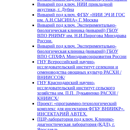
Виварий под ключ. НИИ прикладной
акустики, г. Дубна
Виварий под ключ. ФГБУ «НИИ ЭЧ И ГОС
им. А.Н.СЫСИНА» Г. Москва
Виварий под ключ. Экспериментально-
биологическая клиника (виварий) ГБОУ
ВПО РНИМУ им. Н.И.Пирогова Минздрава
России.
Виварий под ключ. Экспериментально-
биологическая клиника (виварий) ГБОУ
ВПО СПХФА Минздравсоцразвития России
ГНУ Всероссийский научно-
исследовательский институт селекции и
семеноводства овощных культур РАСХН /
ВНИИССОК/
ГНУ Краснодарский научно-
исследовательский институт сельского
хозяйства им. П.П. Лукьяненко РАСХН /
КНИИСХ/
Проект: «программно-технологический
комплекс для инсектария ФГБУ ВНИИКР».
ИНСЕКТАРИЙ АВТЕХ.
ПЦР-лаборатория под ключ. Клинико-
диагностическая лаборатория (КДЛ), г.
Ярославль.