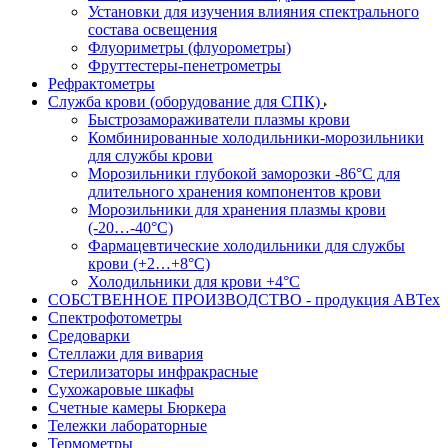
Установки для изучения влияния спектрального
состава освещения
Флуориметры (флуорометры)
Фруттестеры-пенетрометры
Рефрактометры
Служба крови (оборудование для СПК)
Быстрозамораживатели плазмы крови
Комбинированные холодильники-морозильники
для службы крови
Морозильники глубокой заморозки -86°С для
длительного хранения компонентов крови
Морозильники для хранения плазмы крови
(-20…-40°С)
Фармацевтические холодильники для службы
крови (+2…+8°С)
Холодильники для крови +4°С
СОБСТВЕННОЕ ПРОИЗВОДСТВО - продукция АВТех
Спектрофотометры
Средоварки
Стеллажи для вивария
Стерилизаторы инфракрасные
Сухожаровые шкафы
Счетные камеры Бюркера
Тележки лабораторные
Термометры