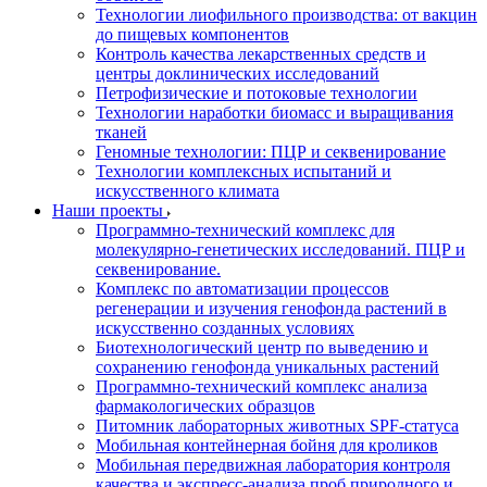
Технологии лиофильного производства: от вакцин
до пищевых компонентов
Контроль качества лекарственных средств и
центры доклинических исследований
Петрофизические и потоковые технологии
Технологии наработки биомасс и выращивания
тканей
Геномные технологии: ПЦР и секвенирование
Технологии комплексных испытаний и
искусственного климата
Наши проекты
Программно-технический комплекс для
молекулярно-генетических исследований. ПЦР и
секвенирование.
Комплекс по автоматизации процессов
регенерации и изучения генофонда растений в
искусственно созданных условиях
Биотехнологический центр по выведению и
сохранению генофонда уникальных растений
Программно-технический комплекс анализа
фармакологических образцов
Питомник лабораторных животных SPF-статуса
Мобильная контейнерная бойня для кроликов
Мобильная передвижная лаборатория контроля
качества и экспресс-анализа проб природного и