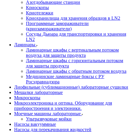
Азотдобывающие станции
Криоскопы
Криотележки
Криохранилища для хранения образцов в LN2
Программные замораживатели
(криозамораживатели)
Сосуды Дьюара для транспортировки и хранения
LN2
Ламинары
Ламинарные шкафы с вертикальным потоком
воздуха для защиты продукта
Ламинарные шкафы с горизонтальным потоком
для защиты продукта
Ламинарные шкафы с обратным потоком воздуха
Медицинские ламинарные боксы с РУ
Росздравнадзора
Лиофильные (сублимационные) лабораторные сушилки
Мешалки лабораторные
Микроскопы
Микроэлектроника и оптика. Оборудование для
приборостроения и электроники.
Моечные машины лабораторные
Ультразвуковые мойки
Насосы вакууммные
Насосы для перекачивания жидкостей