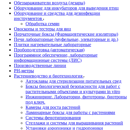
Обеззараживатели воздуха (дезары)
Оборудование для инкубаторов для выведения птиц
Оборудование и средства для дезинфекции
инструментов
Обработка семян
Овоскопы и тестеры для яиц
Перчаточные боксы (Фармацевтические изоляторы)
Печи лабораторные (муфельные, элеваторные и др.)
Плитки нагревательные лабораторные
Пробоподготовка (автоматическая)
Программное обеспечение, лабораторные
информационные системы (ЛИС)
Производственные линии
РH-метры
Растениеводство и биотехнология
Автоклавы для стерилизации питательных сред
Боксы биологической безопасности для работ с
растительными объектами и культурами in vitro
Инжиниринг. Лаборатории, фитотроны, биотроны
под ключ.
Камеры для роста растений
Ламинарные боксы для работы с растениями
Системы фенотипирования
Стеллажи и системы для выращивания растений
Установки аэропоники и гидропоники