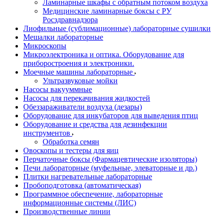
Ламинарные шкафы с обратным потоком воздуха
Медицинские ламинарные боксы с РУ
Росздравнадзора
Лиофильные (сублимационные) лабораторные сушилки
Мешалки лабораторные
Микроскопы
Микроэлектроника и оптика. Оборудование для
приборостроения и электроники.
Моечные машины лабораторные
Ультразвуковые мойки
Насосы вакууммные
Насосы для перекачивания жидкостей
Обеззараживатели воздуха (дезары)
Оборудование для инкубаторов для выведения птиц
Оборудование и средства для дезинфекции
инструментов
Обработка семян
Овоскопы и тестеры для яиц
Перчаточные боксы (Фармацевтические изоляторы)
Печи лабораторные (муфельные, элеваторные и др.)
Плитки нагревательные лабораторные
Пробоподготовка (автоматическая)
Программное обеспечение, лабораторные
информационные системы (ЛИС)
Производственные линии