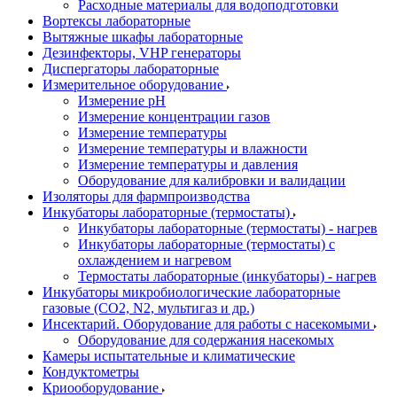
Расходные материалы для водоподготовки
Вортексы лабораторные
Вытяжные шкафы лабораторные
Дезинфекторы, VHP генераторы
Диспергаторы лабораторные
Измерительное оборудование
Измерение pH
Измерение концентрации газов
Измерение температуры
Измерение температуры и влажности
Измерение температуры и давления
Оборудование для калибровки и валидации
Изоляторы для фармпроизводства
Инкубаторы лабораторные (термостаты)
Инкубаторы лабораторные (термостаты) - нагрев
Инкубаторы лабораторные (термостаты) с
охлаждением и нагревом
Термостаты лабораторные (инкубаторы) - нагрев
Инкубаторы микробиологические лабораторные
газовые (CO2, N2, мультигаз и др.)
Инсектарий. Оборудование для работы с насекомыми
Оборудование для содержания насекомых
Камеры испытательные и климатические
Кондуктометры
Криооборудование