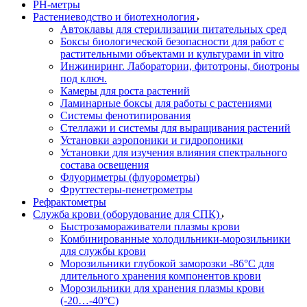
РH-метры
Растениеводство и биотехнология
Автоклавы для стерилизации питательных сред
Боксы биологической безопасности для работ с
растительными объектами и культурами in vitro
Инжиниринг. Лаборатории, фитотроны, биотроны
под ключ.
Камеры для роста растений
Ламинарные боксы для работы с растениями
Системы фенотипирования
Стеллажи и системы для выращивания растений
Установки аэропоники и гидропоники
Установки для изучения влияния спектрального
состава освещения
Флуориметры (флуорометры)
Фруттестеры-пенетрометры
Рефрактометры
Служба крови (оборудование для СПК)
Быстрозамораживатели плазмы крови
Комбинированные холодильники-морозильники
для службы крови
Морозильники глубокой заморозки -86°С для
длительного хранения компонентов крови
Морозильники для хранения плазмы крови
(-20…-40°С)