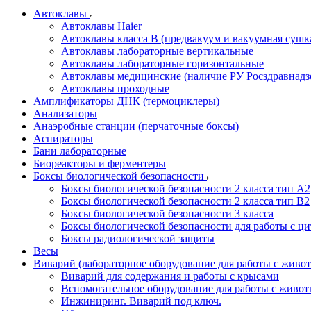
Автоклавы
Автоклавы Haier
Автоклавы класса B (предвакуум и вакуумная сушк
Автоклавы лабораторные вертикальные
Автоклавы лабораторные горизонтальные
Автоклавы медицинские (наличие РУ Росздравнадз
Автоклавы проходные
Амплификаторы ДНК (термоциклеры)
Анализаторы
Анаэробные станции (перчаточные боксы)
Аспираторы
Бани лабораторные
Биореакторы и ферментеры
Боксы биологической безопасности
Боксы биологической безопасности 2 класса тип A2
Боксы биологической безопасности 2 класса тип B2
Боксы биологической безопасности 3 класса
Боксы биологической безопасности для работы с ц
Боксы радиологической защиты
Весы
Виварий (лабораторное оборудование для работы с жив
Виварий для содержания и работы с крысами
Вспомогательное оборудование для работы с живо
Инжиниринг. Виварий под ключ.