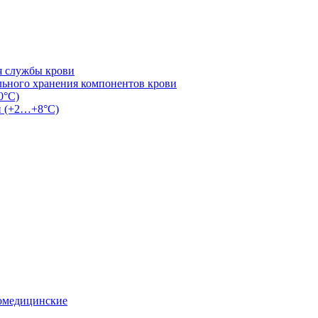
я службы крови
льного хранения компонентов крови
0°С)
и (+2…+8°С)
омедицинские