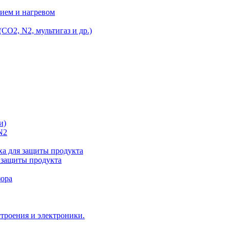
ием и нагревом
O2, N2, мультигаз и др.)
и)
N2
а для защиты продукта
 защиты продукта
зора
троения и электроники.