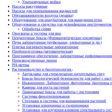
Ультразвуковые мойки
Насосы вакууммные
Насосы для перекачивания жидкостей
Обеззараживатели воздуха (дезары)
Оборудование для инкубаторов для выведения птиц
Оборудование и средства для дезинфекции инструменто
Обработка семян
Овоскопы и тестеры для яиц
Перчаточные боксы (Фармацевтические изоляторы)
Печи лабораторные (муфельные, элеваторные и др.)
Плитки нагревательные лабораторные
Пробоподготовка (автоматическая)
Программное обеспечение, лабораторные информационн
Производственные линии
РH-метры
Растениеводство и биотехнология
Автоклавы для стерилизации питательных сред
Боксы биологической безопасности для работ с раст
Инжиниринг. Лаборатории, фитотроны, биотроны п
Камеры для роста растений
Ламинарные боксы для работы с растениями
Системы фенотипирования
Стеллажи и системы для выращивания растений
Установки аэропоники и гидропоники
Установки для изучения влияния спектрального сос