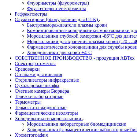
Флуориметры (флуорометры)
Фруттестеры-пенетрометры
Рефрактометры
Служба крови (оборудование для СПК)
Быстрозамораживатели плазмы крови
Комбинированные холодильники-морозильники дл
Морозильники глубокой заморозки -86°С для длите
Морозильники для хранения плазмы крови (-20…-4
Фармацевтические холодильники для службы кров
Холодильники для крови +4°С
СОБСТВЕННОЕ ПРОИЗВОДСТВО - продукция АВТех
Спектрофотометры
Средоварки
Стеллажи для вивария
Стерилизаторы инфракрасные
Сухожаровые шкафы
Счетные камеры Бюркера
Тележки лабораторные
Термометры
Термостаты жидкостные
Фармацевтические изоляторы
Холодильники и морозильники
Морозильники лабораторные биомедицинские
Холодильники фармацевтические лабораторные би
Хроматография