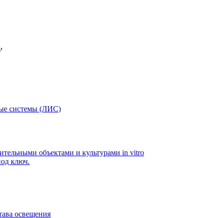
в
ые системы (ЛИС)
ительными объектами и культурами in vitro
од ключ.
тава освещения