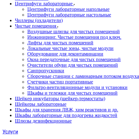
Центрифуги лабораторные
Центрифуги лабораторные напольные
Центрифуги лабораторные настольные
Чиллеры (охладители)
Чистые помещения
Воздушные шлюзы для чистых помещений
Инжиниринг. Чистые помещения под ключ.
Лифты для чистых помещений
Локальные чистые зоны, чистые модули
Оборудование для деконтаминации
Окна передаточные для чистых помещений
Очистители обуви для чистых помещений
Санпропускники
Сборочные станции с ламинарным потоком воздуха 
Счетчики частиц портативные
Фильтро-вентиляционные модули и установки
Шкафы и тележки для чистых помещений
Шейкер инкубаторы (шейкер-термостаты)
Шейкеры лабораторные
Шкафы для хранения ЛВЖ, хим реактивов и др.
Шкафы лабораторные для подогрева жидкостей
Шлюзы дезинфекционные
Услуги