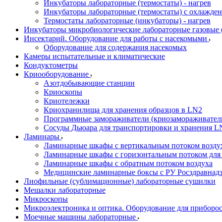
Инкубаторы лабораторные (термостаты) - нагрев
Инкубаторы лабораторные (термостаты) с охлажден
Термостаты лабораторные (инкубаторы) - нагрев
Инкубаторы микробиологические лабораторные газовые (C
Инсектарий. Оборудование для работы с насекомыми
Оборудование для содержания насекомых
Камеры испытательные и климатические
Кондуктометры
Криооборудование
Азотдобывающие станции
Криоскопы
Криотележки
Криохранилища для хранения образцов в LN2
Программные замораживатели (криозамораживател
Сосуды Дьюара для транспортировки и хранения L
Ламинары
Ламинарные шкафы с вертикальным потоком воздух
Ламинарные шкафы с горизонтальным потоком для
Ламинарные шкафы с обратным потоком воздуха
Медицинские ламинарные боксы с РУ Росздравнад
Лиофильные (сублимационные) лабораторные сушилки
Мешалки лабораторные
Микроскопы
Микроэлектроника и оптика. Оборудование для приборос
Моечные машины лабораторные