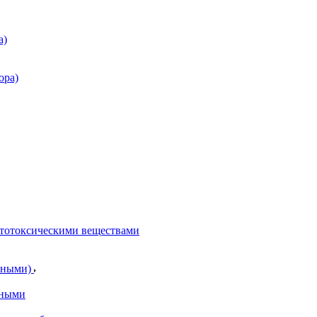
а)
ора)
итотоксическими веществами
отными)
тными