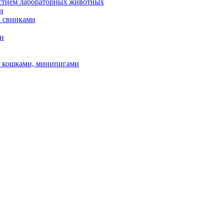
астием лабораторных животных
и
и свинками
ми
и, кошками, минипигами