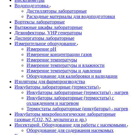
Вискозиметры
Водоподготовка
Дистилляторы лабораторные
Расходные материалы для водоподготовки
Вортексы лабораторные
Вытяжные шкафы лабораторные
Дезинфекторы, VHP генераторы
Диспергаторы лабораторные
Измерительное оборудование
Измерение pH
Измерение концентрации газов
Измерение температуры
Измерение температуры и влажности
Измерение температуры и давления
Оборудование для калибровки и валидации
Изоляторы для фармпроизводства
Инкубаторы лабораторные (термостаты)
Инкубаторы лабораторные (термостаты) - нагрев
Инкубаторы лабораторные (термостаты) с
охлаждением и нагревом
Термостаты лабораторные (инкубаторы) - нагрев
Инкубаторы микробиологические лабораторные
газовые (CO2, N2, мультигаз и др.)
Инсектарий. Оборудование для работы с насекомыми
Оборудование для содержания насекомых