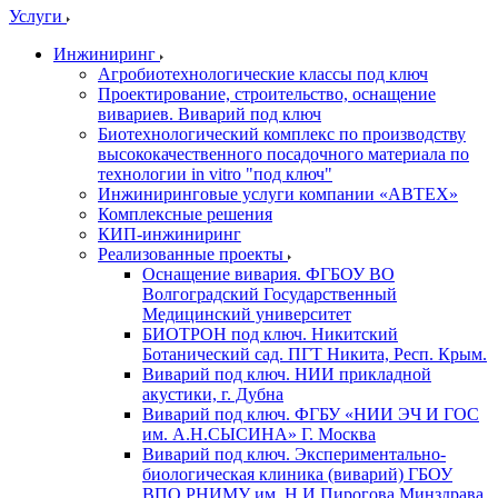
Услуги
Инжиниринг
Агробиотехнологические классы под ключ
Проектирование, строительство, оснащение
вивариев. Виварий под ключ
Биотехнологический комплекс по производству
высококачественного посадочного материала по
технологии in vitro "под ключ"
Инжиниринговые услуги компании «АВТЕХ»
Комплексные решения
КИП-инжиниринг
Реализованные проекты
Оснащение вивария. ФГБОУ ВО
Волгоградский Государственный
Медицинский университет
БИОТРОН под ключ. Никитский
Ботанический сад. ПГТ Никита, Респ. Крым.
Виварий под ключ. НИИ прикладной
акустики, г. Дубна
Виварий под ключ. ФГБУ «НИИ ЭЧ И ГОС
им. А.Н.СЫСИНА» Г. Москва
Виварий под ключ. Экспериментально-
биологическая клиника (виварий) ГБОУ
ВПО РНИМУ им. Н.И.Пирогова Минздрава