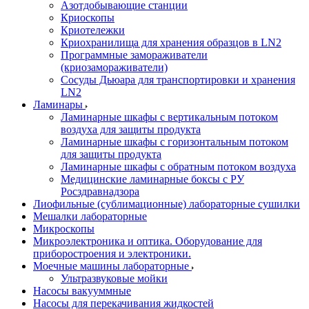
Азотдобывающие станции
Криоскопы
Криотележки
Криохранилища для хранения образцов в LN2
Программные замораживатели
(криозамораживатели)
Сосуды Дьюара для транспортировки и хранения
LN2
Ламинары
Ламинарные шкафы с вертикальным потоком
воздуха для защиты продукта
Ламинарные шкафы с горизонтальным потоком
для защиты продукта
Ламинарные шкафы с обратным потоком воздуха
Медицинские ламинарные боксы с РУ
Росздравнадзора
Лиофильные (сублимационные) лабораторные сушилки
Мешалки лабораторные
Микроскопы
Микроэлектроника и оптика. Оборудование для
приборостроения и электроники.
Моечные машины лабораторные
Ультразвуковые мойки
Насосы вакууммные
Насосы для перекачивания жидкостей