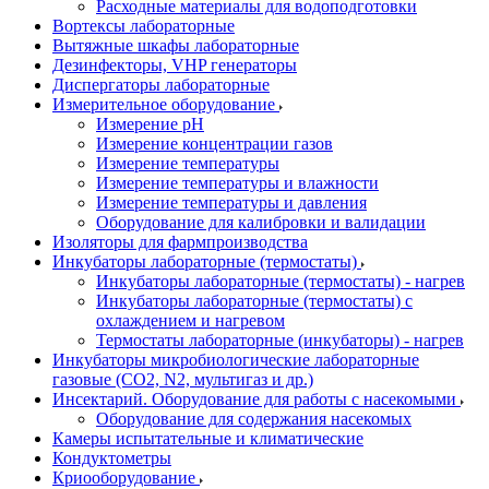
Расходные материалы для водоподготовки
Вортексы лабораторные
Вытяжные шкафы лабораторные
Дезинфекторы, VHP генераторы
Диспергаторы лабораторные
Измерительное оборудование
Измерение pH
Измерение концентрации газов
Измерение температуры
Измерение температуры и влажности
Измерение температуры и давления
Оборудование для калибровки и валидации
Изоляторы для фармпроизводства
Инкубаторы лабораторные (термостаты)
Инкубаторы лабораторные (термостаты) - нагрев
Инкубаторы лабораторные (термостаты) с
охлаждением и нагревом
Термостаты лабораторные (инкубаторы) - нагрев
Инкубаторы микробиологические лабораторные
газовые (CO2, N2, мультигаз и др.)
Инсектарий. Оборудование для работы с насекомыми
Оборудование для содержания насекомых
Камеры испытательные и климатические
Кондуктометры
Криооборудование