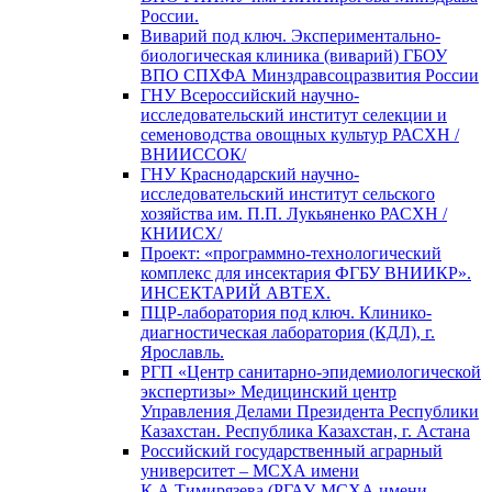
России.
Виварий под ключ. Экспериментально-
биологическая клиника (виварий) ГБОУ
ВПО СПХФА Минздравсоцразвития России
ГНУ Всероссийский научно-
исследовательский институт селекции и
семеноводства овощных культур РАСХН /
ВНИИССОК/
ГНУ Краснодарский научно-
исследовательский институт сельского
хозяйства им. П.П. Лукьяненко РАСХН /
КНИИСХ/
Проект: «программно-технологический
комплекс для инсектария ФГБУ ВНИИКР».
ИНСЕКТАРИЙ АВТЕХ.
ПЦР-лаборатория под ключ. Клинико-
диагностическая лаборатория (КДЛ), г.
Ярославль.
РГП «Центр санитарно-эпидемиологической
экспертизы» Медицинский центр
Управления Делами Президента Республики
Казахстан. Республика Казахстан, г. Астана
Российский государственный аграрный
университет – МСХА имени
К.А.Тимирязева (РГАУ-МСХА имени