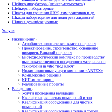
Шейкер инкубаторы (шейкер-термостаты)
Шейкеры лабораторные
Шкафы для хранения ЛВЖ, хим реактивов и др.
Шкафы лабораторные для подогрева жидкостей
Шлюзы дезинфекционные
Услуги
Инжиниринг
Агробиотехнологические классы под ключ
Проектирование, строительство, оснащение
вивариев. Виварий под ключ
Биотехнологический комплекс по производству
высококачественного посадочного материала по
технологии in vitro "под ключ"
Инжиниринговые услуги компании «АВТЕХ»
Комплексные решения
КИП-инжиниринг
Реализованные проекты
Валидация
Услуги проведения валидации
Квалификация чистых помещений и зон
Квалификация оборудования для чистых
помещений
Квалификация оборудования тепла и холода