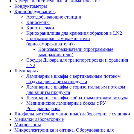
Камеры испытательные и климатические
Кондуктометры
Криооборудование
Азотдобывающие станции
Криоскопы
Криотележки
Криохранилища для хранения образцов в LN2
Программные замораживатели
(криозамораживатели)
Криозамораживатели (программные
замораживатели)
Сосуды Дьюара для транспортировки и хранения
LN2
Ламинары
Ламинарные шкафы с вертикальным потоком
воздуха для защиты продукта
Ламинарные шкафы с горизонтальным потоком
для защиты продукта
Ламинарные шкафы с обратным потоком воздуха
Медицинские ламинарные боксы с РУ
Росздравнадзора
Лиофильные (сублимационные) лабораторные сушилки
Мешалки лабораторные
Микроскопы
Микроэлектроника и оптика. Оборудование для