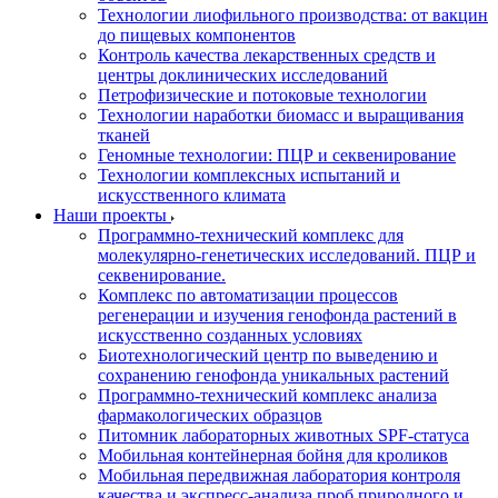
Технологии лиофильного производства: от вакцин
до пищевых компонентов
Контроль качества лекарственных средств и
центры доклинических исследований
Петрофизические и потоковые технологии
Технологии наработки биомасс и выращивания
тканей
Геномные технологии: ПЦР и секвенирование
Технологии комплексных испытаний и
искусственного климата
Наши проекты
Программно-технический комплекс для
молекулярно-генетических исследований. ПЦР и
секвенирование.
Комплекс по автоматизации процессов
регенерации и изучения генофонда растений в
искусственно созданных условиях
Биотехнологический центр по выведению и
сохранению генофонда уникальных растений
Программно-технический комплекс анализа
фармакологических образцов
Питомник лабораторных животных SPF-статуса
Мобильная контейнерная бойня для кроликов
Мобильная передвижная лаборатория контроля
качества и экспресс-анализа проб природного и