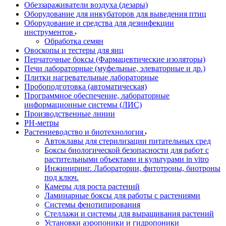
Обеззараживатели воздуха (дезары)
Оборудование для инкубаторов для выведения птиц
Оборудование и средства для дезинфекции
инструментов
Обработка семян
Овоскопы и тестеры для яиц
Перчаточные боксы (Фармацевтические изоляторы)
Печи лабораторные (муфельные, элеваторные и др.)
Плитки нагревательные лабораторные
Пробоподготовка (автоматическая)
Программное обеспечение, лабораторные
информационные системы (ЛИС)
Производственные линии
РH-метры
Растениеводство и биотехнология
Автоклавы для стерилизации питательных сред
Боксы биологической безопасности для работ с
растительными объектами и культурами in vitro
Инжиниринг. Лаборатории, фитотроны, биотроны
под ключ.
Камеры для роста растений
Ламинарные боксы для работы с растениями
Системы фенотипирования
Стеллажи и системы для выращивания растений
Установки аэропоники и гидропоники