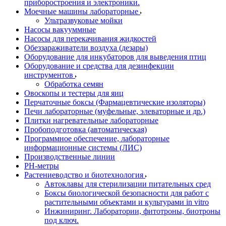
приборостроения и электроники.
Моечные машины лабораторные
Ультразвуковые мойки
Насосы вакууммные
Насосы для перекачивания жидкостей
Обеззараживатели воздуха (дезары)
Оборудование для инкубаторов для выведения птиц
Оборудование и средства для дезинфекции
инструментов
Обработка семян
Овоскопы и тестеры для яиц
Перчаточные боксы (Фармацевтические изоляторы)
Печи лабораторные (муфельные, элеваторные и др.)
Плитки нагревательные лабораторные
Пробоподготовка (автоматическая)
Программное обеспечение, лабораторные
информационные системы (ЛИС)
Производственные линии
РH-метры
Растениеводство и биотехнология
Автоклавы для стерилизации питательных сред
Боксы биологической безопасности для работ с
растительными объектами и культурами in vitro
Инжиниринг. Лаборатории, фитотроны, биотроны
под ключ.