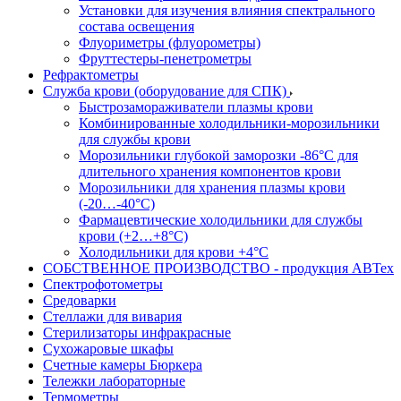
Установки для изучения влияния спектрального
состава освещения
Флуориметры (флуорометры)
Фруттестеры-пенетрометры
Рефрактометры
Служба крови (оборудование для СПК)
Быстрозамораживатели плазмы крови
Комбинированные холодильники-морозильники
для службы крови
Морозильники глубокой заморозки -86°С для
длительного хранения компонентов крови
Морозильники для хранения плазмы крови
(-20…-40°С)
Фармацевтические холодильники для службы
крови (+2…+8°С)
Холодильники для крови +4°С
СОБСТВЕННОЕ ПРОИЗВОДСТВО - продукция АВТех
Спектрофотометры
Средоварки
Стеллажи для вивария
Стерилизаторы инфракрасные
Сухожаровые шкафы
Счетные камеры Бюркера
Тележки лабораторные
Термометры