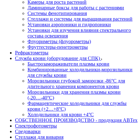
Камеры для роста растений
Ламинарные боксы для работы с растениями
Системы фенотипирования
Стеллажи и системы для выращивания растений
Установки аэропоники и гидропоники
Установки для изучения влияния спектрального
состава освещения
Флуориметры (флуорометры)
Фруттестеры-пенетрометры
Рефрактометры
Служба крови (оборудование для СПК)
Быстрозамораживатели плазмы крови
Комбинированные холодильники-морозильники
для службы крови
Морозильники глубокой заморозки -86°С для
длительного хранения компонентов крови
Морозильники для хранения плазмы крови
(-20…-40°С)
Фармацевтические холодильники для службы
крови (+2…+8°С)
Холодильники для крови +4°С
СОБСТВЕННОЕ ПРОИЗВОДСТВО - продукция АВТех
Спектрофотометры
Средоварки
Стеллажи для вивария