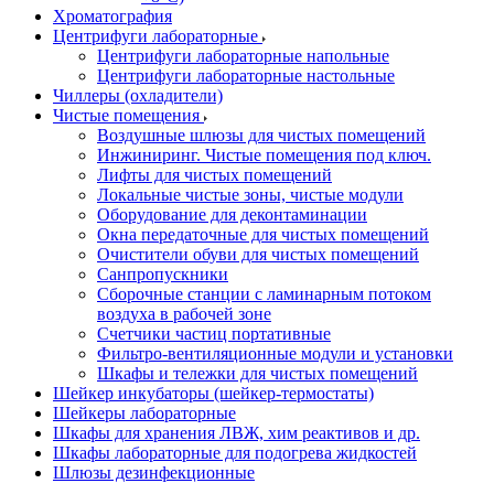
Хроматография
Центрифуги лабораторные
Центрифуги лабораторные напольные
Центрифуги лабораторные настольные
Чиллеры (охладители)
Чистые помещения
Воздушные шлюзы для чистых помещений
Инжиниринг. Чистые помещения под ключ.
Лифты для чистых помещений
Локальные чистые зоны, чистые модули
Оборудование для деконтаминации
Окна передаточные для чистых помещений
Очистители обуви для чистых помещений
Санпропускники
Сборочные станции с ламинарным потоком
воздуха в рабочей зоне
Счетчики частиц портативные
Фильтро-вентиляционные модули и установки
Шкафы и тележки для чистых помещений
Шейкер инкубаторы (шейкер-термостаты)
Шейкеры лабораторные
Шкафы для хранения ЛВЖ, хим реактивов и др.
Шкафы лабораторные для подогрева жидкостей
Шлюзы дезинфекционные