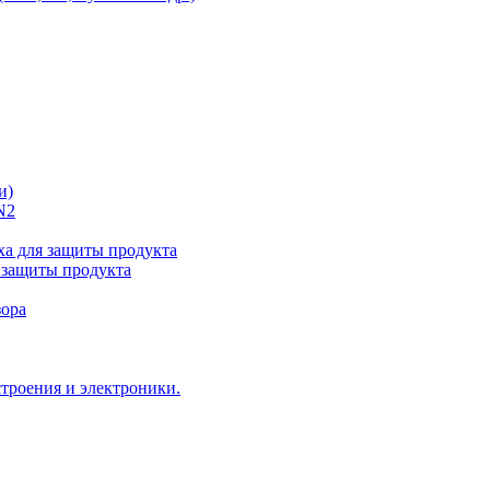
и)
N2
а для защиты продукта
 защиты продукта
зора
троения и электроники.