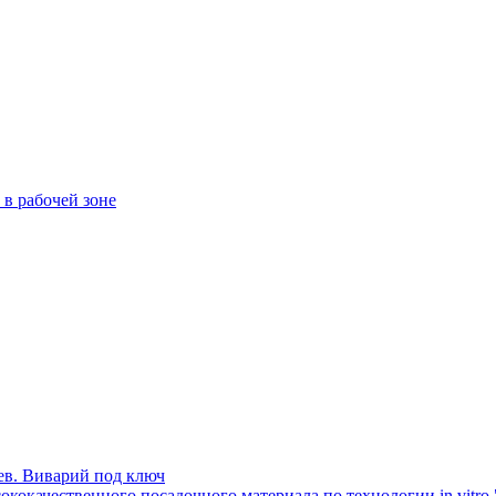
в рабочей зоне
ев. Виварий под ключ
кокачественного посадочного материала по технологии in vitro