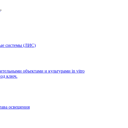
в
ые системы (ЛИС)
ительными объектами и культурами in vitro
од ключ.
тава освещения