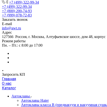
+7 (499) 322-99-34
+7 (499) 322-99-34
+7 (800) 200-74-93
+7 (999) 078-72-83
Заказать звонок
E-mail
info@awt.ru
Адрес
127566 Россия, г. Москва, Алтуфьевское шоссе, дом 48, корпус 1
Режим работы
Пн. – Пт.: с 8:00 до 17:00
Запросить КП
Главная
О нас
Каталог
Автоклавы
Автоклавы Haier
Автоклавы класса B (предвакуум и вакуумная сушк