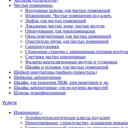
Чиллеры (охладители)
Чистые помещения
Воздушные шлюзы для чистых помещений
Инжиниринг. Чистые помещения под ключ.
Лифты для чистых помещений
Локальные чистые зоны, чистые модули
Оборудование для деконтаминации
Окна передаточные для чистых помещений
Очистители обуви для чистых помещений
Санпропускники
Сборочные станции с ламинарным потоком воздуха 
Счетчики частиц портативные
Фильтро-вентиляционные модули и установки
Шкафы и тележки для чистых помещений
Шейкер инкубаторы (шейкер-термостаты)
Шейкеры лабораторные
Шкафы для хранения ЛВЖ, хим реактивов и др.
Шкафы лабораторные для подогрева жидкостей
Шлюзы дезинфекционные
Услуги
Инжиниринг
Агробиотехнологические классы под ключ
Проектирование, строительство, оснащение вивари
Биотехнологический комплекс по производству высо