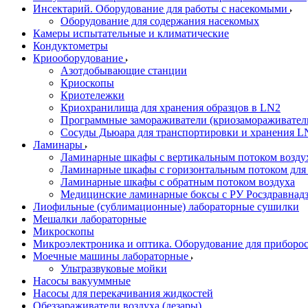
Инсектарий. Оборудование для работы с насекомыми
Оборудование для содержания насекомых
Камеры испытательные и климатические
Кондуктометры
Криооборудование
Азотдобывающие станции
Криоскопы
Криотележки
Криохранилища для хранения образцов в LN2
Программные замораживатели (криозамораживател
Сосуды Дьюара для транспортировки и хранения L
Ламинары
Ламинарные шкафы с вертикальным потоком воздух
Ламинарные шкафы с горизонтальным потоком для
Ламинарные шкафы с обратным потоком воздуха
Медицинские ламинарные боксы с РУ Росздравнад
Лиофильные (сублимационные) лабораторные сушилки
Мешалки лабораторные
Микроскопы
Микроэлектроника и оптика. Оборудование для приборос
Моечные машины лабораторные
Ультразвуковые мойки
Насосы вакууммные
Насосы для перекачивания жидкостей
Обеззараживатели воздуха (дезары)