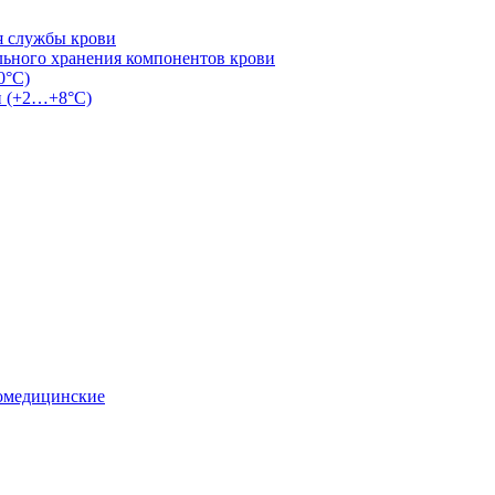
я службы крови
льного хранения компонентов крови
0°С)
и (+2…+8°С)
омедицинские