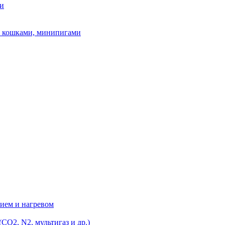
ми
и, кошками, минипигами
ием и нагревом
O2, N2, мультигаз и др.)