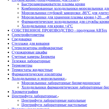
Быстрозамораживатели плазмы крови
Комбинированные холодильники-морозильники дл
Морозильники глубокой заморозки -86°С для длите
Морозильники для хранения плазмы крови (-20…-4
Фармацевтические холодильники для службы кров
Холодильники для крови +4°С
СОБСТВЕННОЕ ПРОИЗВОДСТВО - продукция АВТех
Спектрофотометры
Средоварки
Стеллажи для вивария
Стерилизаторы инфракрасные
Сухожаровые шкафы
Счетные камеры Бюркера
Тележки лабораторные
Термометры
Термостаты жидкостные
Фармацевтические изоляторы
Холодильники и морозильники
Морозильники лабораторные биомедицинские
Холодильники фармацевтические лабораторные би
Хроматография
Центрифуги лабораторные
Центрифуги лабораторные напольные
Центрифуги лабораторные настольные