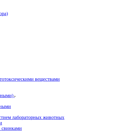
ора)
итотоксическими веществами
отными)
тными
астием лабораторных животных
и
и свинками