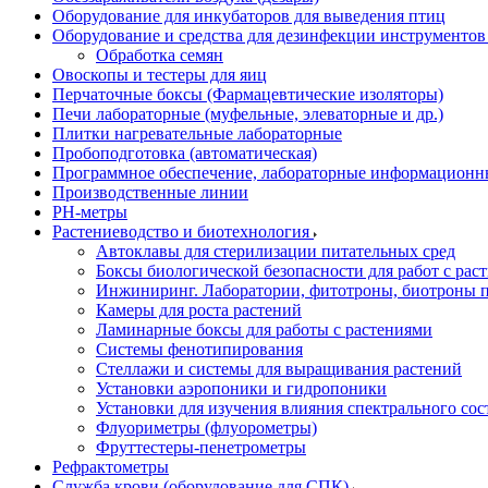
Оборудование для инкубаторов для выведения птиц
Оборудование и средства для дезинфекции инструменто
Обработка семян
Овоскопы и тестеры для яиц
Перчаточные боксы (Фармацевтические изоляторы)
Печи лабораторные (муфельные, элеваторные и др.)
Плитки нагревательные лабораторные
Пробоподготовка (автоматическая)
Программное обеспечение, лабораторные информационн
Производственные линии
РH-метры
Растениеводство и биотехнология
Автоклавы для стерилизации питательных сред
Боксы биологической безопасности для работ с раст
Инжиниринг. Лаборатории, фитотроны, биотроны п
Камеры для роста растений
Ламинарные боксы для работы с растениями
Системы фенотипирования
Стеллажи и системы для выращивания растений
Установки аэропоники и гидропоники
Установки для изучения влияния спектрального сос
Флуориметры (флуорометры)
Фруттестеры-пенетрометры
Рефрактометры
Служба крови (оборудование для СПК)