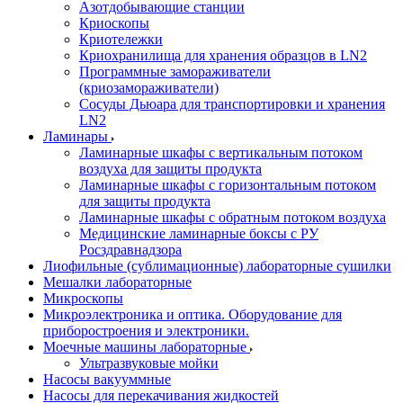
Азотдобывающие станции
Криоскопы
Криотележки
Криохранилища для хранения образцов в LN2
Программные замораживатели
(криозамораживатели)
Сосуды Дьюара для транспортировки и хранения
LN2
Ламинары
Ламинарные шкафы с вертикальным потоком
воздуха для защиты продукта
Ламинарные шкафы с горизонтальным потоком
для защиты продукта
Ламинарные шкафы с обратным потоком воздуха
Медицинские ламинарные боксы с РУ
Росздравнадзора
Лиофильные (сублимационные) лабораторные сушилки
Мешалки лабораторные
Микроскопы
Микроэлектроника и оптика. Оборудование для
приборостроения и электроники.
Моечные машины лабораторные
Ультразвуковые мойки
Насосы вакууммные
Насосы для перекачивания жидкостей