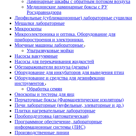
Ламинарные шкафы с обратным потоком воздуха
Медицинские ламинарные боксы с РУ
Росздравнадзора
Лиофильные (сублимационные) лабораторные сушилки
Мешалки лабораторные
Микроскопы
Микроэлектроника и оптика. Оборудование для
приборостроения и электроники.
Моечные машины лабораторные
Ультразвуковые мойки
Насосы вакууммные
Насосы для перекачивания жидкостей
Обеззараживатели воздуха (дезары)
Оборудование для инкубаторов для выведения птиц
Оборудование и средства для дезинфекции
инструментов
Обработка семян
Овоскопы и тестеры для яиц
Перчаточные боксы (Фармацевтические изоляторы)
Печи лабораторные (муфельные, элеваторные и др.)
Плитки нагревательные лабораторные
Пробоподготовка (автоматическая)
Программное обеспечение, лабораторные
информационные системы (ЛИС)
Производственные линии