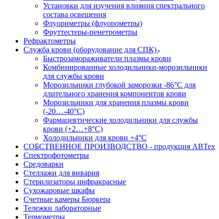
Установки для изучения влияния спектрального
состава освещения
Флуориметры (флуорометры)
Фруттестеры-пенетрометры
Рефрактометры
Служба крови (оборудование для СПК)
Быстрозамораживатели плазмы крови
Комбинированные холодильники-морозильники
для службы крови
Морозильники глубокой заморозки -86°С для
длительного хранения компонентов крови
Морозильники для хранения плазмы крови
(-20…-40°С)
Фармацевтические холодильники для службы
крови (+2…+8°С)
Холодильники для крови +4°С
СОБСТВЕННОЕ ПРОИЗВОДСТВО - продукция АВТех
Спектрофотометры
Средоварки
Стеллажи для вивария
Стерилизаторы инфракрасные
Сухожаровые шкафы
Счетные камеры Бюркера
Тележки лабораторные
Термометры