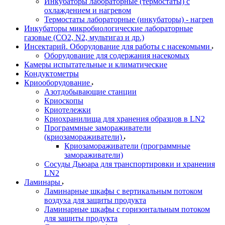
Инкубаторы лабораторные (термостаты) с
охлаждением и нагревом
Термостаты лабораторные (инкубаторы) - нагрев
Инкубаторы микробиологические лабораторные
газовые (CO2, N2, мультигаз и др.)
Инсектарий. Оборудование для работы с насекомыми
Оборудование для содержания насекомых
Камеры испытательные и климатические
Кондуктометры
Криооборудование
Азотдобывающие станции
Криоскопы
Криотележки
Криохранилища для хранения образцов в LN2
Программные замораживатели
(криозамораживатели)
Криозамораживатели (программные
замораживатели)
Сосуды Дьюара для транспортировки и хранения
LN2
Ламинары
Ламинарные шкафы с вертикальным потоком
воздуха для защиты продукта
Ламинарные шкафы с горизонтальным потоком
для защиты продукта