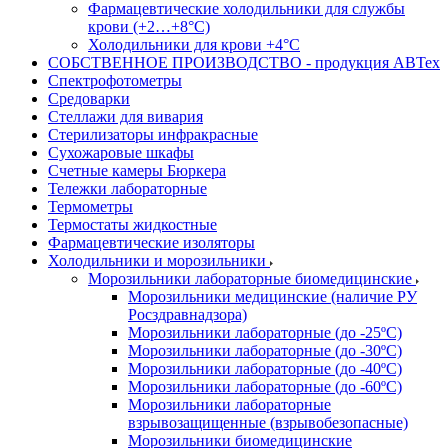
Фармацевтические холодильники для службы
крови (+2…+8°С)
Холодильники для крови +4°С
СОБСТВЕННОЕ ПРОИЗВОДСТВО - продукция АВТех
Спектрофотометры
Средоварки
Стеллажи для вивария
Стерилизаторы инфракрасные
Сухожаровые шкафы
Счетные камеры Бюркера
Тележки лабораторные
Термометры
Термостаты жидкостные
Фармацевтические изоляторы
Холодильники и морозильники
Морозильники лабораторные биомедицинские
Морозильники медицинские (наличие РУ
Росздравнадзора)
Морозильники лабораторные (до -25ºС)
Морозильники лабораторные (до -30ºС)
Морозильники лабораторные (до -40ºС)
Морозильники лабораторные (до -60ºС)
Морозильники лабораторные
взрывозащищенные (взрывобезопасные)
Морозильники биомедицинские