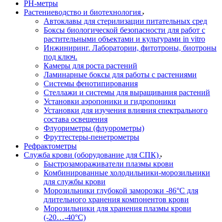
РH-метры
Растениеводство и биотехнология
Автоклавы для стерилизации питательных сред
Боксы биологической безопасности для работ с
растительными объектами и культурами in vitro
Инжиниринг. Лаборатории, фитотроны, биотроны
под ключ.
Камеры для роста растений
Ламинарные боксы для работы с растениями
Системы фенотипирования
Стеллажи и системы для выращивания растений
Установки аэропоники и гидропоники
Установки для изучения влияния спектрального
состава освещения
Флуориметры (флуорометры)
Фруттестеры-пенетрометры
Рефрактометры
Служба крови (оборудование для СПК)
Быстрозамораживатели плазмы крови
Комбинированные холодильники-морозильники
для службы крови
Морозильники глубокой заморозки -86°С для
длительного хранения компонентов крови
Морозильники для хранения плазмы крови
(-20…-40°С)