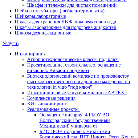
Шкафы и тележки для чистых помещений
Шейкер инкубаторы (шейкер-термостаты)
Шейкеры лабораторные
Шкафы для хранения ЛВЖ, хим реактивов и др.
Шкафы лабораторные для подогрева жидкостей
Шлюзы дезинфекционные
Услуги
Инжиниринг
Агробиотехнологические классы под ключ
Проектирование, строительство, оснащение
вивариев. Виварий под ключ
Биотехнологический комплекс по производству
высококачественного посадочного материала по
технологии in vitro "под ключ"
Инжиниринговые услуги компании «АВТЕХ»
Комплексные решения
КИП-инжиниринг
Реализованные проекты
Оснащение вивария. ФГБОУ ВО
Волгоградский Государственный
Медицинский университет
БИОТРОН под ключ. Никитский
Ботанический сад. ПГТ Никита, Респ. Крым.