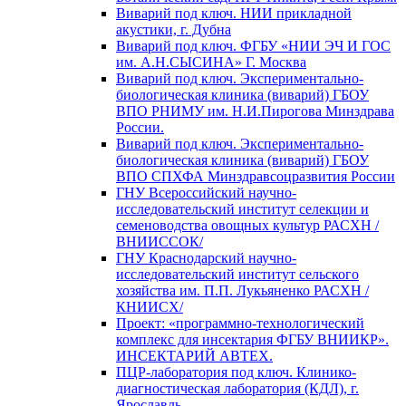
Виварий под ключ. НИИ прикладной
акустики, г. Дубна
Виварий под ключ. ФГБУ «НИИ ЭЧ И ГОС
им. А.Н.СЫСИНА» Г. Москва
Виварий под ключ. Экспериментально-
биологическая клиника (виварий) ГБОУ
ВПО РНИМУ им. Н.И.Пирогова Минздрава
России.
Виварий под ключ. Экспериментально-
биологическая клиника (виварий) ГБОУ
ВПО СПХФА Минздравсоцразвития России
ГНУ Всероссийский научно-
исследовательский институт селекции и
семеноводства овощных культур РАСХН /
ВНИИССОК/
ГНУ Краснодарский научно-
исследовательский институт сельского
хозяйства им. П.П. Лукьяненко РАСХН /
КНИИСХ/
Проект: «программно-технологический
комплекс для инсектария ФГБУ ВНИИКР».
ИНСЕКТАРИЙ АВТЕХ.
ПЦР-лаборатория под ключ. Клинико-
диагностическая лаборатория (КДЛ), г.
Ярославль.