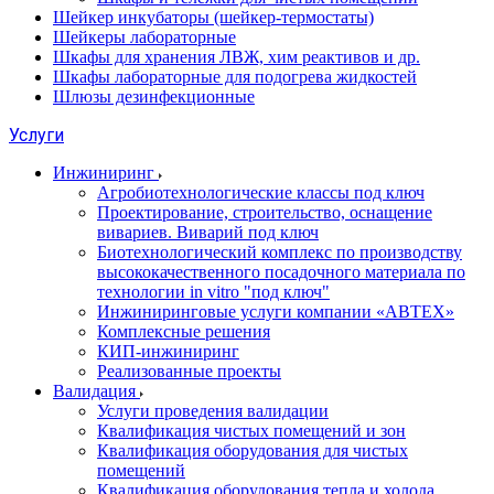
Шейкер инкубаторы (шейкер-термостаты)
Шейкеры лабораторные
Шкафы для хранения ЛВЖ, хим реактивов и др.
Шкафы лабораторные для подогрева жидкостей
Шлюзы дезинфекционные
Услуги
Инжиниринг
Агробиотехнологические классы под ключ
Проектирование, строительство, оснащение
вивариев. Виварий под ключ
Биотехнологический комплекс по производству
высококачественного посадочного материала по
технологии in vitro "под ключ"
Инжиниринговые услуги компании «АВТЕХ»
Комплексные решения
КИП-инжиниринг
Реализованные проекты
Валидация
Услуги проведения валидации
Квалификация чистых помещений и зон
Квалификация оборудования для чистых
помещений
Квалификация оборудования тепла и холода