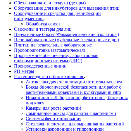
Обеззараживатели воздуха (дезары)
Оборудование для инкубаторов для выведения птиц
Оборудование и средства для дезинфекции
инструментов
Обработка семян
Овоскопы и тестеры для яиц
Перчаточные боксы (Фармацевтические изоляторы)
Печи лабораторные (муфельные, элеваторные и др.)
Плитки нагревательные лабораторные
Пробоподготовка (автоматическая)
Программное обеспечение, лабораторные
информационные системы (ЛИС)
Производственные линии
РH-метры
Растениеводство и биотехнология
Автоклавы для стерилизации питательных сред
Боксы биологической безопасности для работ с
растительными объектами и культурами in vitro
Инжиниринг. Лаборатории, фитотроны, биотроны
под ключ.
Камеры для роста растений
Ламинарные боксы для работы с растениями
Системы фенотипирования
Стеллажи и системы для выращивания растений
Установки аэропоники и гидропоники