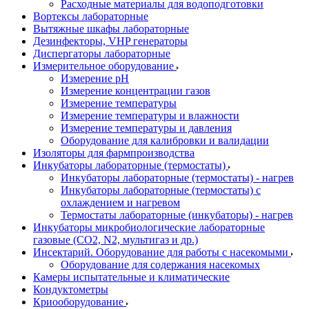
Расходные материалы для водоподготовки
Вортексы лабораторные
Вытяжные шкафы лабораторные
Дезинфекторы, VHP генераторы
Диспергаторы лабораторные
Измерительное оборудование
Измерение pH
Измерение концентрации газов
Измерение температуры
Измерение температуры и влажности
Измерение температуры и давления
Оборудование для калибровки и валидации
Изоляторы для фармпроизводства
Инкубаторы лабораторные (термостаты)
Инкубаторы лабораторные (термостаты) - нагрев
Инкубаторы лабораторные (термостаты) с
охлаждением и нагревом
Термостаты лабораторные (инкубаторы) - нагрев
Инкубаторы микробиологические лабораторные
газовые (CO2, N2, мультигаз и др.)
Инсектарий. Оборудование для работы с насекомыми
Оборудование для содержания насекомых
Камеры испытательные и климатические
Кондуктометры
Криооборудование