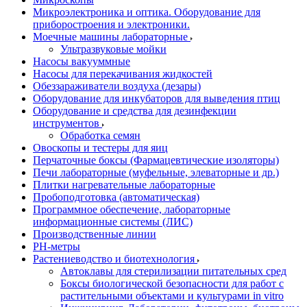
Микроэлектроника и оптика. Оборудование для
приборостроения и электроники.
Моечные машины лабораторные
Ультразвуковые мойки
Насосы вакууммные
Насосы для перекачивания жидкостей
Обеззараживатели воздуха (дезары)
Оборудование для инкубаторов для выведения птиц
Оборудование и средства для дезинфекции
инструментов
Обработка семян
Овоскопы и тестеры для яиц
Перчаточные боксы (Фармацевтические изоляторы)
Печи лабораторные (муфельные, элеваторные и др.)
Плитки нагревательные лабораторные
Пробоподготовка (автоматическая)
Программное обеспечение, лабораторные
информационные системы (ЛИС)
Производственные линии
РH-метры
Растениеводство и биотехнология
Автоклавы для стерилизации питательных сред
Боксы биологической безопасности для работ с
растительными объектами и культурами in vitro