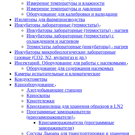
Измерение температуры и влажности
Измерение температуры и давления
Оборудование для калибровки и валидации
Изоляторы для фармпроизводства
Инкубаторы лабораторные (термостаты)
Инкубаторы лабораторные (термостаты) - нагрев
Инкубаторы лабораторные (термостаты) с
охлаждением и нагревом
Термостаты лабораторные (инкубаторы) - нагрев
Инкубаторы микробиологические лабораторные
газовые (CO2, N2, мультигаз и др.)
Инсектарий. Оборудование для работы с насекомыми
Оборудование для содержания насекомых
Камеры испытательные и климатические
Кондуктометры
Криооборудование
Азотдобывающие станции
Криоскопы
Криотележки
Криохранилища для хранения образцов в LN2
Программные замораживатели
(криозамораживатели)
Криозамораживатели (программные
замораживатели)
Сосуды Дьюара для транспортировки и хранения