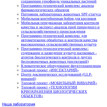
сохранению генофонда уникальных растений
Программно-технический комплекс анализа
фармакологических образцов
Питомник лабораторных животных SPF-статуса
Мобильная контейнерная бойня для кроликов
Мобильная передвижная лаборатория контроля
качества и экспресс-анализа проб природного и
сельскохозяйственного происхождения
Программно-технический комплекс для
автоматизации обработки и контроля качества
высокоценных сельскохозяйственных культур
Программно-технологический комплекс:
содержание и разведение культур насекомых -
агентов биологического контроля и других
беспозвоночных животных (инсектарий)
Климатическое оборудование фруктохранилища
Типовой проект «ИНСЕКТАРИЙ»
Центр доклинических исследований (GLP-
виварий)
Типовой проект «МОБИЛЬНЫЙ ВИВАРИЙ»
Типовой проект «ТЕХНОЛОГИИ
КРИОХРАНЕНИЯ БИОЛОГИЧЕСКИХ
ОБЪЕКТОВ»
Наша лаборатория