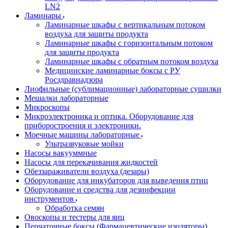
LN2
Ламинары
Ламинарные шкафы с вертикальным потоком
воздуха для защиты продукта
Ламинарные шкафы с горизонтальным потоком
для защиты продукта
Ламинарные шкафы с обратным потоком воздуха
Медицинские ламинарные боксы с РУ
Росздравнадзора
Лиофильные (сублимационные) лабораторные сушилки
Мешалки лабораторные
Микроскопы
Микроэлектроника и оптика. Оборудование для
приборостроения и электроники.
Моечные машины лабораторные
Ультразвуковые мойки
Насосы вакууммные
Насосы для перекачивания жидкостей
Обеззараживатели воздуха (дезары)
Оборудование для инкубаторов для выведения птиц
Оборудование и средства для дезинфекции
инструментов
Обработка семян
Овоскопы и тестеры для яиц
Перчаточные боксы (Фармацевтические изоляторы)