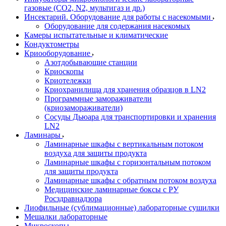
газовые (CO2, N2, мультигаз и др.)
Инсектарий. Оборудование для работы с насекомыми
Оборудование для содержания насекомых
Камеры испытательные и климатические
Кондуктометры
Криооборудование
Азотдобывающие станции
Криоскопы
Криотележки
Криохранилища для хранения образцов в LN2
Программные замораживатели
(криозамораживатели)
Сосуды Дьюара для транспортировки и хранения
LN2
Ламинары
Ламинарные шкафы с вертикальным потоком
воздуха для защиты продукта
Ламинарные шкафы с горизонтальным потоком
для защиты продукта
Ламинарные шкафы с обратным потоком воздуха
Медицинские ламинарные боксы с РУ
Росздравнадзора
Лиофильные (сублимационные) лабораторные сушилки
Мешалки лабораторные
Микроскопы