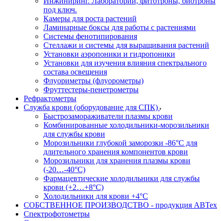
Инжиниринг. Лаборатории, фитотроны, биотроны
под ключ.
Камеры для роста растений
Ламинарные боксы для работы с растениями
Системы фенотипирования
Стеллажи и системы для выращивания растений
Установки аэропоники и гидропоники
Установки для изучения влияния спектрального
состава освещения
Флуориметры (флуорометры)
Фруттестеры-пенетрометры
Рефрактометры
Служба крови (оборудование для СПК)
Быстрозамораживатели плазмы крови
Комбинированные холодильники-морозильники
для службы крови
Морозильники глубокой заморозки -86°С для
длительного хранения компонентов крови
Морозильники для хранения плазмы крови
(-20…-40°С)
Фармацевтические холодильники для службы
крови (+2…+8°С)
Холодильники для крови +4°С
СОБСТВЕННОЕ ПРОИЗВОДСТВО - продукция АВТех
Спектрофотометры