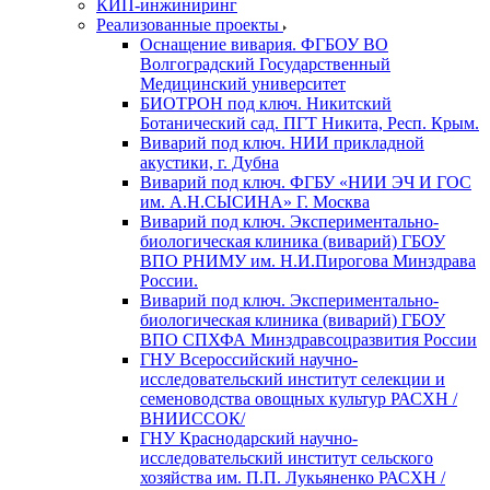
КИП-инжиниринг
Реализованные проекты
Оснащение вивария. ФГБОУ ВО
Волгоградский Государственный
Медицинский университет
БИОТРОН под ключ. Никитский
Ботанический сад. ПГТ Никита, Респ. Крым.
Виварий под ключ. НИИ прикладной
акустики, г. Дубна
Виварий под ключ. ФГБУ «НИИ ЭЧ И ГОС
им. А.Н.СЫСИНА» Г. Москва
Виварий под ключ. Экспериментально-
биологическая клиника (виварий) ГБОУ
ВПО РНИМУ им. Н.И.Пирогова Минздрава
России.
Виварий под ключ. Экспериментально-
биологическая клиника (виварий) ГБОУ
ВПО СПХФА Минздравсоцразвития России
ГНУ Всероссийский научно-
исследовательский институт селекции и
семеноводства овощных культур РАСХН /
ВНИИССОК/
ГНУ Краснодарский научно-
исследовательский институт сельского
хозяйства им. П.П. Лукьяненко РАСХН /