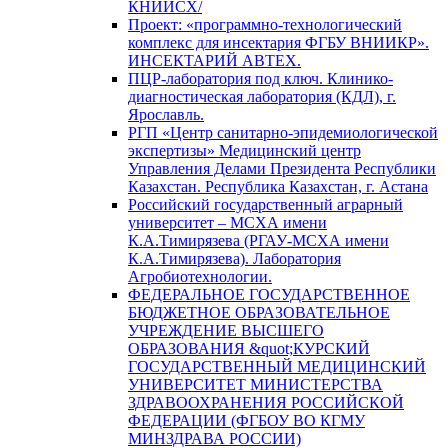
КНИИСХ/
Проект: «программно-технологический
комплекс для инсектария ФГБУ ВНИИКР».
ИНСЕКТАРИЙ АВТЕХ.
ПЦР-лаборатория под ключ. Клинико-
диагностическая лаборатория (КДЛ), г.
Ярославль.
РГП «Центр санитарно-эпидемиологической
экспертизы» Медицинский центр
Управления Делами Президента Республики
Казахстан. Республика Казахстан, г. Астана
Российский государственный аграрный
университет – МСХА имени
К.А.Тимирязева (РГАУ-МСХА имени
К.А.Тимирязева). Лаборатория
Агробиотехнологии.
ФЕДЕРАЛЬНОЕ ГОСУДАРСТВЕННОЕ
БЮДЖЕТНОЕ ОБРАЗОВАТЕЛЬНОЕ
УЧРЕЖДЕНИЕ ВЫСШЕГО
ОБРАЗОВАНИЯ &quot;КУРСКИЙ
ГОСУДАРСТВЕННЫЙ МЕДИЦИНСКИЙ
УНИВЕРСИТЕТ МИНИСТЕРСТВА
ЗДРАВООХРАНЕНИЯ РОССИЙСКОЙ
ФЕДЕРАЦИИ (ФГБОУ ВО КГМУ
МИНЗДРАВА РОССИИ)