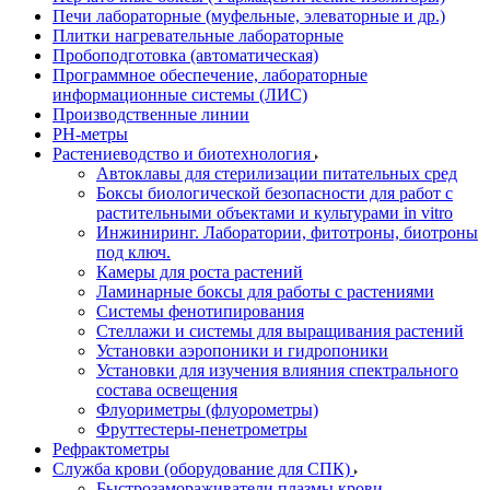
Печи лабораторные (муфельные, элеваторные и др.)
Плитки нагревательные лабораторные
Пробоподготовка (автоматическая)
Программное обеспечение, лабораторные
информационные системы (ЛИС)
Производственные линии
РH-метры
Растениеводство и биотехнология
Автоклавы для стерилизации питательных сред
Боксы биологической безопасности для работ с
растительными объектами и культурами in vitro
Инжиниринг. Лаборатории, фитотроны, биотроны
под ключ.
Камеры для роста растений
Ламинарные боксы для работы с растениями
Системы фенотипирования
Стеллажи и системы для выращивания растений
Установки аэропоники и гидропоники
Установки для изучения влияния спектрального
состава освещения
Флуориметры (флуорометры)
Фруттестеры-пенетрометры
Рефрактометры
Служба крови (оборудование для СПК)
Быстрозамораживатели плазмы крови