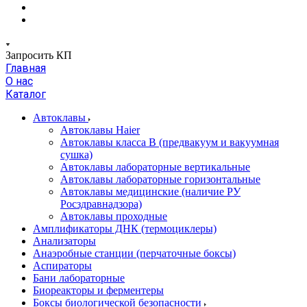
Запросить КП
Главная
О нас
Каталог
Автоклавы
Автоклавы Haier
Автоклавы класса B (предвакуум и вакуумная
сушка)
Автоклавы лабораторные вертикальные
Автоклавы лабораторные горизонтальные
Автоклавы медицинские (наличие РУ
Росздравнадзора)
Автоклавы проходные
Амплификаторы ДНК (термоциклеры)
Анализаторы
Анаэробные станции (перчаточные боксы)
Аспираторы
Бани лабораторные
Биореакторы и ферментеры
Боксы биологической безопасности