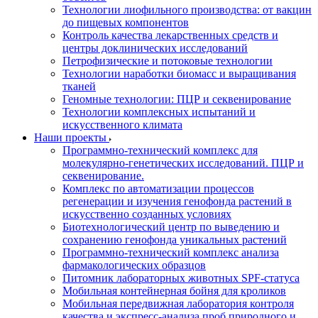
Технологии лиофильного производства: от вакцин
до пищевых компонентов
Контроль качества лекарственных средств и
центры доклинических исследований
Петрофизические и потоковые технологии
Технологии наработки биомасс и выращивания
тканей
Геномные технологии: ПЦР и секвенирование
Технологии комплексных испытаний и
искусственного климата
Наши проекты
Программно-технический комплекс для
молекулярно-генетических исследований. ПЦР и
секвенирование.
Комплекс по автоматизации процессов
регенерации и изучения генофонда растений в
искусственно созданных условиях
Биотехнологический центр по выведению и
сохранению генофонда уникальных растений
Программно-технический комплекс анализа
фармакологических образцов
Питомник лабораторных животных SPF-статуса
Мобильная контейнерная бойня для кроликов
Мобильная передвижная лаборатория контроля
качества и экспресс-анализа проб природного и