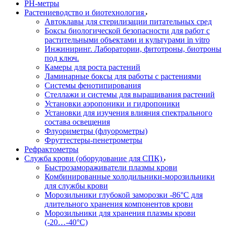
РH-метры
Растениеводство и биотехнология
Автоклавы для стерилизации питательных сред
Боксы биологической безопасности для работ с
растительными объектами и культурами in vitro
Инжиниринг. Лаборатории, фитотроны, биотроны
под ключ.
Камеры для роста растений
Ламинарные боксы для работы с растениями
Системы фенотипирования
Стеллажи и системы для выращивания растений
Установки аэропоники и гидропоники
Установки для изучения влияния спектрального
состава освещения
Флуориметры (флуорометры)
Фруттестеры-пенетрометры
Рефрактометры
Служба крови (оборудование для СПК)
Быстрозамораживатели плазмы крови
Комбинированные холодильники-морозильники
для службы крови
Морозильники глубокой заморозки -86°С для
длительного хранения компонентов крови
Морозильники для хранения плазмы крови
(-20…-40°С)