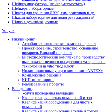
Шейкер инкубаторы (шейкер-термостаты)
Шейкеры лабораторные
Шкафы для хранения ЛВЖ, хим реактивов и др.
Шкафы лабораторные для подогрева жидкостей
Шлюзы дезинфекционные
Услуги
Инжиниринг
Агробиотехнологические классы под ключ
Проектирование, строительство, оснащение
вивариев. Виварий под ключ
Биотехнологический комплекс по производству
высококачественного посадочного материала по
технологии in vitro "под ключ"
Инжиниринговые услуги компании «АВТЕХ»
Комплексные решения
КИП-инжиниринг
Реализованные проекты
Валидация
Услуги проведения валидации
Квалификация чистых помещений и зон
Квалификация оборудования для чистых
помещений
Квалификация оборудования тепла и холода