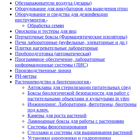
Обеззараживатели воздуха (дезары)
Оборудование для инкубаторов для выведения птиц
Оборудование и средства для дезинфекции
инструментов
Обработка семян
Овоскопы и тестеры для яиц
Перчаточные боксы (Фармацевтические изоляторы)
Печи лабораторные (муфельные, элеваторные и др.)
Плитки нагревательные лабораторные
Пробоподготовка (автоматическая)
Программное обеспечение, лабораторные
информационные системы (ЛИС)
Производственные линии
РH-метры
Растениеводство и биотехнология
Автоклавы для стерилизации питательных сред
Боксы биологической безопасности для работ с
растительными объектами и культурами in vitro
Инжиниринг. Лаборатории, фитотроны, биотроны
под ключ.
Камеры для роста растений
Ламинарные боксы для работы с растениями
Системы фенотипирования
Стеллажи и системы для выращивания растений
Установки аэропоники и гидропоники