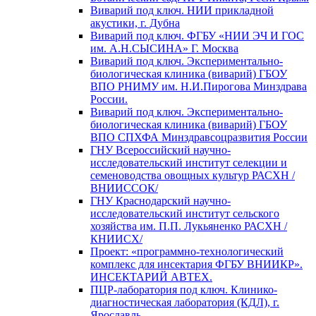
Виварий под ключ. НИИ прикладной
акустики, г. Дубна
Виварий под ключ. ФГБУ «НИИ ЭЧ И ГОС
им. А.Н.СЫСИНА» Г. Москва
Виварий под ключ. Экспериментально-
биологическая клиника (виварий) ГБОУ
ВПО РНИМУ им. Н.И.Пирогова Минздрава
России.
Виварий под ключ. Экспериментально-
биологическая клиника (виварий) ГБОУ
ВПО СПХФА Минздравсоцразвития России
ГНУ Всероссийский научно-
исследовательский институт селекции и
семеноводства овощных культур РАСХН /
ВНИИССОК/
ГНУ Краснодарский научно-
исследовательский институт сельского
хозяйства им. П.П. Лукьяненко РАСХН /
КНИИСХ/
Проект: «программно-технологический
комплекс для инсектария ФГБУ ВНИИКР».
ИНСЕКТАРИЙ АВТЕХ.
ПЦР-лаборатория под ключ. Клинико-
диагностическая лаборатория (КДЛ), г.
Ярославль.