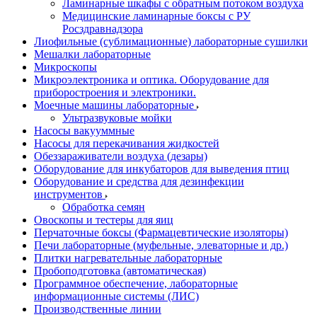
Ламинарные шкафы с обратным потоком воздуха
Медицинские ламинарные боксы с РУ
Росздравнадзора
Лиофильные (сублимационные) лабораторные сушилки
Мешалки лабораторные
Микроскопы
Микроэлектроника и оптика. Оборудование для
приборостроения и электроники.
Моечные машины лабораторные
Ультразвуковые мойки
Насосы вакууммные
Насосы для перекачивания жидкостей
Обеззараживатели воздуха (дезары)
Оборудование для инкубаторов для выведения птиц
Оборудование и средства для дезинфекции
инструментов
Обработка семян
Овоскопы и тестеры для яиц
Перчаточные боксы (Фармацевтические изоляторы)
Печи лабораторные (муфельные, элеваторные и др.)
Плитки нагревательные лабораторные
Пробоподготовка (автоматическая)
Программное обеспечение, лабораторные
информационные системы (ЛИС)
Производственные линии