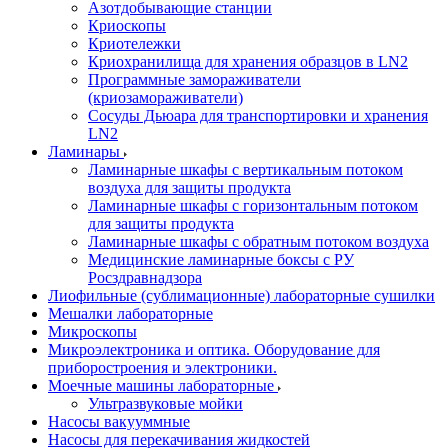
Азотдобывающие станции
Криоскопы
Криотележки
Криохранилища для хранения образцов в LN2
Программные замораживатели
(криозамораживатели)
Сосуды Дьюара для транспортировки и хранения
LN2
Ламинары
Ламинарные шкафы с вертикальным потоком
воздуха для защиты продукта
Ламинарные шкафы с горизонтальным потоком
для защиты продукта
Ламинарные шкафы с обратным потоком воздуха
Медицинские ламинарные боксы с РУ
Росздравнадзора
Лиофильные (сублимационные) лабораторные сушилки
Мешалки лабораторные
Микроскопы
Микроэлектроника и оптика. Оборудование для
приборостроения и электроники.
Моечные машины лабораторные
Ультразвуковые мойки
Насосы вакууммные
Насосы для перекачивания жидкостей