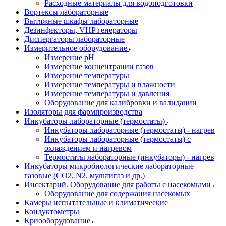
Расходные материалы для водоподготовки
Вортексы лабораторные
Вытяжные шкафы лабораторные
Дезинфекторы, VHP генераторы
Диспергаторы лабораторные
Измерительное оборудование
Измерение pH
Измерение концентрации газов
Измерение температуры
Измерение температуры и влажности
Измерение температуры и давления
Оборудование для калибровки и валидации
Изоляторы для фармпроизводства
Инкубаторы лабораторные (термостаты)
Инкубаторы лабораторные (термостаты) - нагрев
Инкубаторы лабораторные (термостаты) с
охлаждением и нагревом
Термостаты лабораторные (инкубаторы) - нагрев
Инкубаторы микробиологические лабораторные
газовые (CO2, N2, мультигаз и др.)
Инсектарий. Оборудование для работы с насекомыми
Оборудование для содержания насекомых
Камеры испытательные и климатические
Кондуктометры
Криооборудование