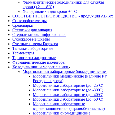
Фармацевтические холодильники для службы
крови (+2…+8°С)
Холодильники для крови +4°С
СОБСТВЕННОЕ ПРОИЗВОДСТВО - продукция АВТех
Спектрофотометры
Средоварки
Стеллажи для вивария
Стерилизаторы инфракрасные
Сухожаровые шкафы
Счетные камеры Бюркера
Тележки лабораторные
Термометры
Термостаты жидкостные
Фармацевтические изоляторы
Холодильники и морозильники
Морозильники лабораторные биомедицинские
Морозильники медицинские (наличие РУ
Росздравнадзора)
Морозильники лабораторные (до -25ºС)
Морозильники лабораторные (до -30ºС)
Морозильники лабораторные (до -40ºС)
Морозильники лабораторные (до -60ºС)
Морозильники лабораторные
взрывозащищенные (взрывобезопасные)
Морозильники биомедицинские