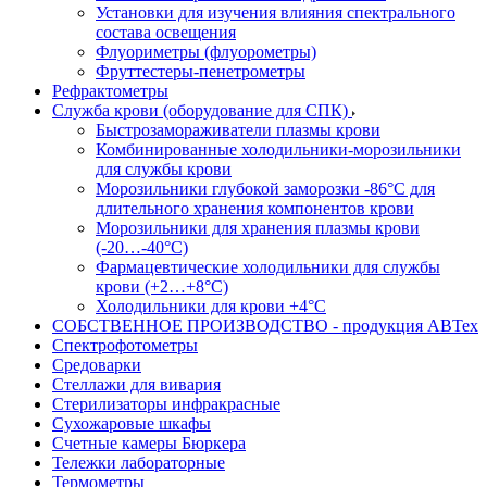
Установки для изучения влияния спектрального
состава освещения
Флуориметры (флуорометры)
Фруттестеры-пенетрометры
Рефрактометры
Служба крови (оборудование для СПК)
Быстрозамораживатели плазмы крови
Комбинированные холодильники-морозильники
для службы крови
Морозильники глубокой заморозки -86°С для
длительного хранения компонентов крови
Морозильники для хранения плазмы крови
(-20…-40°С)
Фармацевтические холодильники для службы
крови (+2…+8°С)
Холодильники для крови +4°С
СОБСТВЕННОЕ ПРОИЗВОДСТВО - продукция АВТех
Спектрофотометры
Средоварки
Стеллажи для вивария
Стерилизаторы инфракрасные
Сухожаровые шкафы
Счетные камеры Бюркера
Тележки лабораторные
Термометры