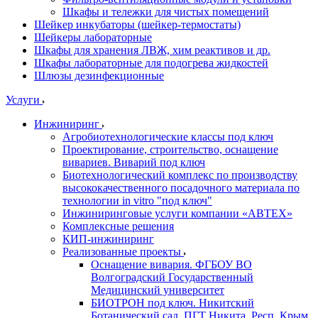
Шкафы и тележки для чистых помещений
Шейкер инкубаторы (шейкер-термостаты)
Шейкеры лабораторные
Шкафы для хранения ЛВЖ, хим реактивов и др.
Шкафы лабораторные для подогрева жидкостей
Шлюзы дезинфекционные
Услуги
Инжиниринг
Агробиотехнологические классы под ключ
Проектирование, строительство, оснащение
вивариев. Виварий под ключ
Биотехнологический комплекс по производству
высококачественного посадочного материала по
технологии in vitro "под ключ"
Инжиниринговые услуги компании «АВТЕХ»
Комплексные решения
КИП-инжиниринг
Реализованные проекты
Оснащение вивария. ФГБОУ ВО
Волгоградский Государственный
Медицинский университет
БИОТРОН под ключ. Никитский
Ботанический сад. ПГТ Никита, Респ. Крым.