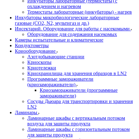
Инкубаторы лабораторные (термостаты) с
охлаждением и нагревом
Термостаты лабораторные (инкубаторы) - нагрев
Инкубаторы микробиологические лабораторные
газовые (CO2, N2, мультигаз и др.)
Инсектарий. Оборудование для работы с насекомыми
Оборудование для содержания насекомых
Камеры испытательные и климатические
Кондуктометры
Криооборудование
Азотдобывающие станции
Криоскопы
Криотележки
Криохранилища для хранения образцов в LN2
Программные замораживатели
(криозамораживатели)
Криозамораживатели (программные
замораживатели)
Сосуды Дьюара для транспортировки и хранения
LN2
Ламинары
Ламинарные шкафы с вертикальным потоком
воздуха для защиты продукта
Ламинарные шкафы с горизонтальным потоком
для защиты продукта