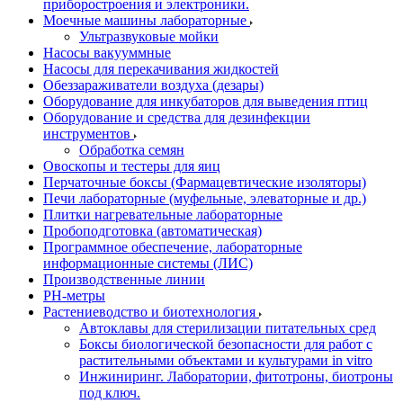
приборостроения и электроники.
Моечные машины лабораторные
Ультразвуковые мойки
Насосы вакууммные
Насосы для перекачивания жидкостей
Обеззараживатели воздуха (дезары)
Оборудование для инкубаторов для выведения птиц
Оборудование и средства для дезинфекции
инструментов
Обработка семян
Овоскопы и тестеры для яиц
Перчаточные боксы (Фармацевтические изоляторы)
Печи лабораторные (муфельные, элеваторные и др.)
Плитки нагревательные лабораторные
Пробоподготовка (автоматическая)
Программное обеспечение, лабораторные
информационные системы (ЛИС)
Производственные линии
РH-метры
Растениеводство и биотехнология
Автоклавы для стерилизации питательных сред
Боксы биологической безопасности для работ с
растительными объектами и культурами in vitro
Инжиниринг. Лаборатории, фитотроны, биотроны
под ключ.