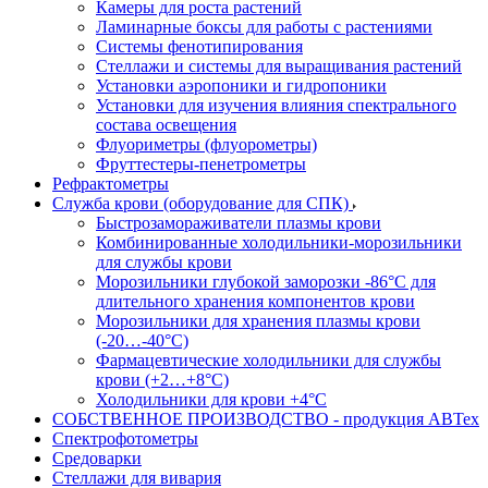
Камеры для роста растений
Ламинарные боксы для работы с растениями
Системы фенотипирования
Стеллажи и системы для выращивания растений
Установки аэропоники и гидропоники
Установки для изучения влияния спектрального
состава освещения
Флуориметры (флуорометры)
Фруттестеры-пенетрометры
Рефрактометры
Служба крови (оборудование для СПК)
Быстрозамораживатели плазмы крови
Комбинированные холодильники-морозильники
для службы крови
Морозильники глубокой заморозки -86°С для
длительного хранения компонентов крови
Морозильники для хранения плазмы крови
(-20…-40°С)
Фармацевтические холодильники для службы
крови (+2…+8°С)
Холодильники для крови +4°С
СОБСТВЕННОЕ ПРОИЗВОДСТВО - продукция АВТех
Спектрофотометры
Средоварки
Стеллажи для вивария