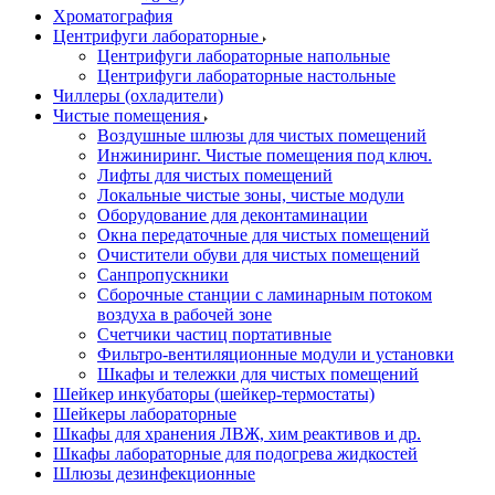
Хроматография
Центрифуги лабораторные
Центрифуги лабораторные напольные
Центрифуги лабораторные настольные
Чиллеры (охладители)
Чистые помещения
Воздушные шлюзы для чистых помещений
Инжиниринг. Чистые помещения под ключ.
Лифты для чистых помещений
Локальные чистые зоны, чистые модули
Оборудование для деконтаминации
Окна передаточные для чистых помещений
Очистители обуви для чистых помещений
Санпропускники
Сборочные станции с ламинарным потоком
воздуха в рабочей зоне
Счетчики частиц портативные
Фильтро-вентиляционные модули и установки
Шкафы и тележки для чистых помещений
Шейкер инкубаторы (шейкер-термостаты)
Шейкеры лабораторные
Шкафы для хранения ЛВЖ, хим реактивов и др.
Шкафы лабораторные для подогрева жидкостей
Шлюзы дезинфекционные