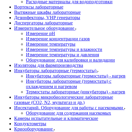
Расходные материалы для водоподготовки
Вортексы лабораторные
Вытяжные шкафы лабораторные
Дезинфекторы, VHP генераторы
Диспергаторы лабораторные
Измерительное оборудование
Измерение pH
Измерение концентрации газов
Измерение температуры
Измерение температуры и влажности
Измерение температуры и давления
Оборудование для калибровки и валидации
Изоляторы для фармпроизводства
Инкубаторы лабораторные (термостаты)
Инкубаторы лабораторные (термостаты) - нагрев
Инкубаторы лабораторные (термостаты) с
охлаждением и нагревом
Термостаты лабораторные (инкубаторы) - нагрев
Инкубаторы микробиологические лабораторные
газовые (CO2, N2, мультигаз и др.)
Инсектарий. Оборудование для работы с насекомыми
Оборудование для содержания насекомых
Камеры испытательные и климатические
Кондуктометры
Криооборудование