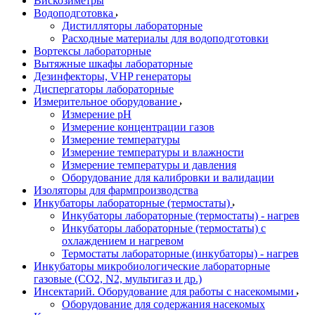
Вискозиметры
Водоподготовка
Дистилляторы лабораторные
Расходные материалы для водоподготовки
Вортексы лабораторные
Вытяжные шкафы лабораторные
Дезинфекторы, VHP генераторы
Диспергаторы лабораторные
Измерительное оборудование
Измерение pH
Измерение концентрации газов
Измерение температуры
Измерение температуры и влажности
Измерение температуры и давления
Оборудование для калибровки и валидации
Изоляторы для фармпроизводства
Инкубаторы лабораторные (термостаты)
Инкубаторы лабораторные (термостаты) - нагрев
Инкубаторы лабораторные (термостаты) с
охлаждением и нагревом
Термостаты лабораторные (инкубаторы) - нагрев
Инкубаторы микробиологические лабораторные
газовые (CO2, N2, мультигаз и др.)
Инсектарий. Оборудование для работы с насекомыми
Оборудование для содержания насекомых