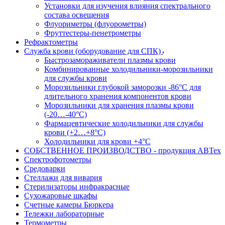
Установки для изучения влияния спектрального
состава освещения
Флуориметры (флуорометры)
Фруттестеры-пенетрометры
Рефрактометры
Служба крови (оборудование для СПК)
Быстрозамораживатели плазмы крови
Комбинированные холодильники-морозильники
для службы крови
Морозильники глубокой заморозки -86°С для
длительного хранения компонентов крови
Морозильники для хранения плазмы крови
(-20…-40°С)
Фармацевтические холодильники для службы
крови (+2…+8°С)
Холодильники для крови +4°С
СОБСТВЕННОЕ ПРОИЗВОДСТВО - продукция АВТех
Спектрофотометры
Средоварки
Стеллажи для вивария
Стерилизаторы инфракрасные
Сухожаровые шкафы
Счетные камеры Бюркера
Тележки лабораторные
Термометры