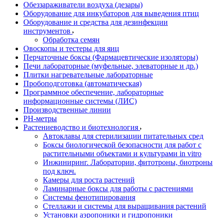
Обеззараживатели воздуха (дезары)
Оборудование для инкубаторов для выведения птиц
Оборудование и средства для дезинфекции
инструментов
Обработка семян
Овоскопы и тестеры для яиц
Перчаточные боксы (Фармацевтические изоляторы)
Печи лабораторные (муфельные, элеваторные и др.)
Плитки нагревательные лабораторные
Пробоподготовка (автоматическая)
Программное обеспечение, лабораторные
информационные системы (ЛИС)
Производственные линии
РH-метры
Растениеводство и биотехнология
Автоклавы для стерилизации питательных сред
Боксы биологической безопасности для работ с
растительными объектами и культурами in vitro
Инжиниринг. Лаборатории, фитотроны, биотроны
под ключ.
Камеры для роста растений
Ламинарные боксы для работы с растениями
Системы фенотипирования
Стеллажи и системы для выращивания растений
Установки аэропоники и гидропоники