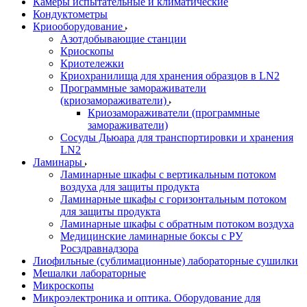
Камеры испытательные и климатические
Кондуктометры
Криооборудование
Азотдобывающие станции
Криоскопы
Криотележки
Криохранилища для хранения образцов в LN2
Программные замораживатели
(криозамораживатели)
Криозамораживатели (программные
замораживатели)
Сосуды Дьюара для транспортировки и хранения
LN2
Ламинары
Ламинарные шкафы с вертикальным потоком
воздуха для защиты продукта
Ламинарные шкафы с горизонтальным потоком
для защиты продукта
Ламинарные шкафы с обратным потоком воздуха
Медицинские ламинарные боксы с РУ
Росздравнадзора
Лиофильные (сублимационные) лабораторные сушилки
Мешалки лабораторные
Микроскопы
Микроэлектроника и оптика. Оборудование для