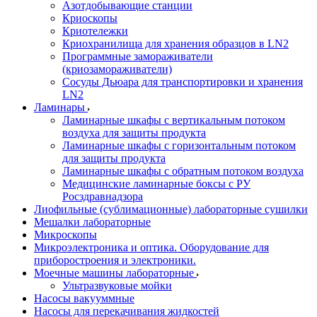
Азотдобывающие станции
Криоскопы
Криотележки
Криохранилища для хранения образцов в LN2
Программные замораживатели
(криозамораживатели)
Сосуды Дьюара для транспортировки и хранения
LN2
Ламинары
Ламинарные шкафы с вертикальным потоком
воздуха для защиты продукта
Ламинарные шкафы с горизонтальным потоком
для защиты продукта
Ламинарные шкафы с обратным потоком воздуха
Медицинские ламинарные боксы с РУ
Росздравнадзора
Лиофильные (сублимационные) лабораторные сушилки
Мешалки лабораторные
Микроскопы
Микроэлектроника и оптика. Оборудование для
приборостроения и электроники.
Моечные машины лабораторные
Ультразвуковые мойки
Насосы вакууммные
Насосы для перекачивания жидкостей