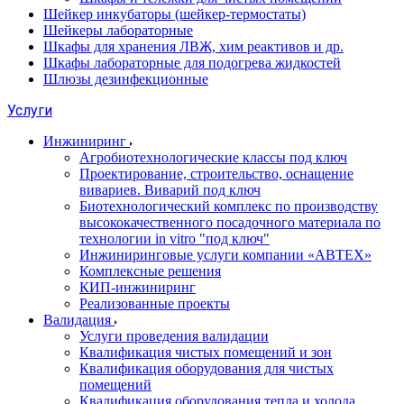
Шейкер инкубаторы (шейкер-термостаты)
Шейкеры лабораторные
Шкафы для хранения ЛВЖ, хим реактивов и др.
Шкафы лабораторные для подогрева жидкостей
Шлюзы дезинфекционные
Услуги
Инжиниринг
Агробиотехнологические классы под ключ
Проектирование, строительство, оснащение
вивариев. Виварий под ключ
Биотехнологический комплекс по производству
высококачественного посадочного материала по
технологии in vitro "под ключ"
Инжиниринговые услуги компании «АВТЕХ»
Комплексные решения
КИП-инжиниринг
Реализованные проекты
Валидация
Услуги проведения валидации
Квалификация чистых помещений и зон
Квалификация оборудования для чистых
помещений
Квалификация оборудования тепла и холода