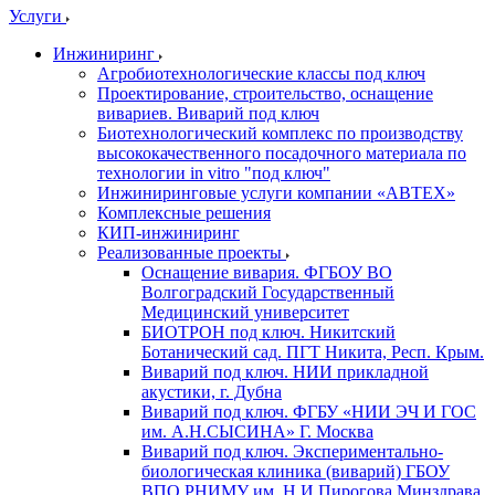
Услуги
Инжиниринг
Агробиотехнологические классы под ключ
Проектирование, строительство, оснащение
вивариев. Виварий под ключ
Биотехнологический комплекс по производству
высококачественного посадочного материала по
технологии in vitro "под ключ"
Инжиниринговые услуги компании «АВТЕХ»
Комплексные решения
КИП-инжиниринг
Реализованные проекты
Оснащение вивария. ФГБОУ ВО
Волгоградский Государственный
Медицинский университет
БИОТРОН под ключ. Никитский
Ботанический сад. ПГТ Никита, Респ. Крым.
Виварий под ключ. НИИ прикладной
акустики, г. Дубна
Виварий под ключ. ФГБУ «НИИ ЭЧ И ГОС
им. А.Н.СЫСИНА» Г. Москва
Виварий под ключ. Экспериментально-
биологическая клиника (виварий) ГБОУ
ВПО РНИМУ им. Н.И.Пирогова Минздрава