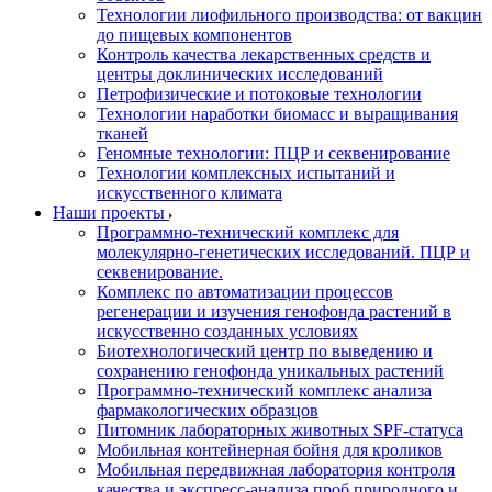
Технологии лиофильного производства: от вакцин
до пищевых компонентов
Контроль качества лекарственных средств и
центры доклинических исследований
Петрофизические и потоковые технологии
Технологии наработки биомасс и выращивания
тканей
Геномные технологии: ПЦР и секвенирование
Технологии комплексных испытаний и
искусственного климата
Наши проекты
Программно-технический комплекс для
молекулярно-генетических исследований. ПЦР и
секвенирование.
Комплекс по автоматизации процессов
регенерации и изучения генофонда растений в
искусственно созданных условиях
Биотехнологический центр по выведению и
сохранению генофонда уникальных растений
Программно-технический комплекс анализа
фармакологических образцов
Питомник лабораторных животных SPF-статуса
Мобильная контейнерная бойня для кроликов
Мобильная передвижная лаборатория контроля
качества и экспресс-анализа проб природного и