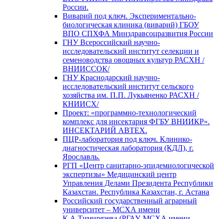
России.
Виварий под ключ. Экспериментально-
биологическая клиника (виварий) ГБОУ
ВПО СПХФА Минздравсоцразвития России
ГНУ Всероссийский научно-
исследовательский институт селекции и
семеноводства овощных культур РАСХН /
ВНИИССОК/
ГНУ Краснодарский научно-
исследовательский институт сельского
хозяйства им. П.П. Лукьяненко РАСХН /
КНИИСХ/
Проект: «программно-технологический
комплекс для инсектария ФГБУ ВНИИКР».
ИНСЕКТАРИЙ АВТЕХ.
ПЦР-лаборатория под ключ. Клинико-
диагностическая лаборатория (КДЛ), г.
Ярославль.
РГП «Центр санитарно-эпидемиологической
экспертизы» Медицинский центр
Управления Делами Президента Республики
Казахстан. Республика Казахстан, г. Астана
Российский государственный аграрный
университет – МСХА имени
К.А.Тимирязева (РГАУ-МСХА имени