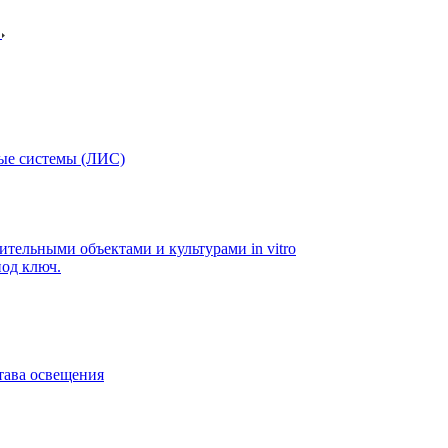
в
ые системы (ЛИС)
ительными объектами и культурами in vitro
од ключ.
тава освещения