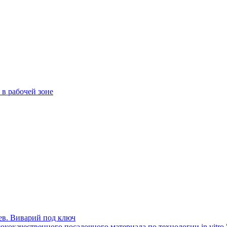
в рабочей зоне
ев. Виварий под ключ
кокачественного посадочного материала по технологии in vitro