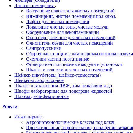
Чиллеры (охладители)
Чистые помещения
Воздушные шлюзы для чистых помещений
Инжиниринг. Чистые помещения под ключ.
Лифты для чистых помещений
Локальные чистые зоны, чистые модули
Оборудование для деконтаминации
Окна передаточные для чистых помещений
Очистители обуви для чистых помещений
Санпропускники
Сборочные станции с ламинарным потоком воздуха 
Счетчики частиц портативные
Фильтро-вентиляционные модули и установки
Шкафы и тележки для чистых помещений
Шейкер инкубаторы (шейкер-термостаты)
Шейкеры лабораторные
Шкафы для хранения ЛВЖ, хим реактивов и др.
Шкафы лабораторные для подогрева жидкостей
Шлюзы дезинфекционные
Услуги
Инжиниринг
Агробиотехнологические классы под ключ
Проектирование, строительство, оснащение вивари
Биотехнологический комплекс по производству высо