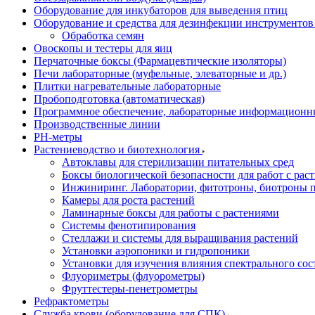
Оборудование для инкубаторов для выведения птиц
Оборудование и средства для дезинфекции инструменто
Обработка семян
Овоскопы и тестеры для яиц
Перчаточные боксы (Фармацевтические изоляторы)
Печи лабораторные (муфельные, элеваторные и др.)
Плитки нагревательные лабораторные
Пробоподготовка (автоматическая)
Программное обеспечение, лабораторные информационн
Производственные линии
РH-метры
Растениеводство и биотехнология
Автоклавы для стерилизации питательных сред
Боксы биологической безопасности для работ с раст
Инжиниринг. Лаборатории, фитотроны, биотроны п
Камеры для роста растений
Ламинарные боксы для работы с растениями
Системы фенотипирования
Стеллажи и системы для выращивания растений
Установки аэропоники и гидропоники
Установки для изучения влияния спектрального сос
Флуориметры (флуорометры)
Фруттестеры-пенетрометры
Рефрактометры
Служба крови (оборудование для СПК)