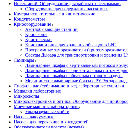
Инсектарий. Оборудование для работы с насекомыми
Оборудование для содержания насекомых
Камеры испытательные и климатические
Кондуктометры
Криооборудование
Азотдобывающие станции
Криоскопы
Криотележки
Криохранилища для хранения образцов в LN2
Программные замораживатели (криозамораживател
Сосуды Дьюара для транспортировки и хранения L
Ламинары
Ламинарные шкафы с вертикальным потоком воздух
Ламинарные шкафы с горизонтальным потоком для
Ламинарные шкафы с обратным потоком воздуха
Медицинские ламинарные боксы с РУ Росздравнад
Лиофильные (сублимационные) лабораторные сушилки
Мешалки лабораторные
Микроскопы
Микроэлектроника и оптика. Оборудование для приборос
Моечные машины лабораторные
Ультразвуковые мойки
Насосы вакууммные
Насосы для перекачивания жидкостей
Обеззараживатели воздуха (дезары)