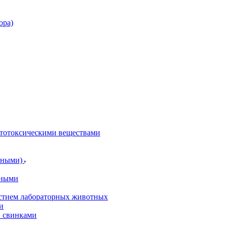
ора)
итотоксическими веществами
отными)
тными
астием лабораторных животных
и
и свинками