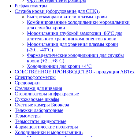
Фруттестеры-пенетрометры
Рефрактометры
Служба крови (оборудование для СПК)
Быстрозамораживатели плазмы крови
Комбинированные холодильники-морозильники
для службы крови
Морозильники глубокой заморозки -86°С для
длительного хранения компонентов крови
Морозильники для хранения плазмы крови
(-20…-40°С)
Фармацевтические холодильники для службы
крови (+2…+8°С)
Холодильники для крови +4°С
СОБСТВЕННОЕ ПРОИЗВОДСТВО - продукция АВТех
Спектрофотометры
Средоварки
Стеллажи для вивария
Стерилизаторы инфракрасные
Сухожаровые шкафы
Счетные камеры Бюркера
Тележки лабораторные
Термометры
Термостаты жидкостные
Фармацевтические изоляторы
Холодильники и морозильники