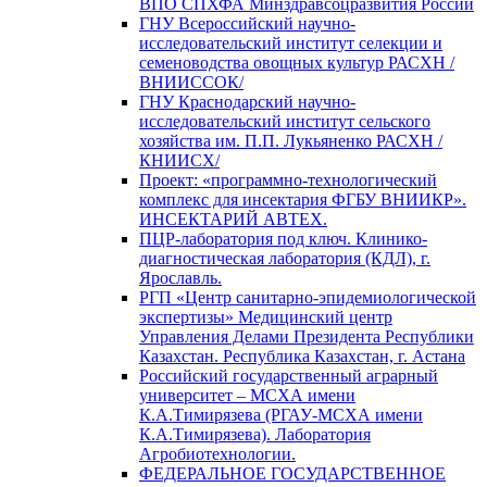
ВПО СПХФА Минздравсоцразвития России
ГНУ Всероссийский научно-
исследовательский институт селекции и
семеноводства овощных культур РАСХН /
ВНИИССОК/
ГНУ Краснодарский научно-
исследовательский институт сельского
хозяйства им. П.П. Лукьяненко РАСХН /
КНИИСХ/
Проект: «программно-технологический
комплекс для инсектария ФГБУ ВНИИКР».
ИНСЕКТАРИЙ АВТЕХ.
ПЦР-лаборатория под ключ. Клинико-
диагностическая лаборатория (КДЛ), г.
Ярославль.
РГП «Центр санитарно-эпидемиологической
экспертизы» Медицинский центр
Управления Делами Президента Республики
Казахстан. Республика Казахстан, г. Астана
Российский государственный аграрный
университет – МСХА имени
К.А.Тимирязева (РГАУ-МСХА имени
К.А.Тимирязева). Лаборатория
Агробиотехнологии.
ФЕДЕРАЛЬНОЕ ГОСУДАРСТВЕННОЕ