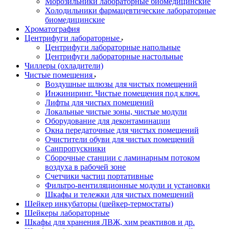
Морозильники лабораторные биомедицинские
Холодильники фармацевтические лабораторные
биомедицинские
Хроматография
Центрифуги лабораторные
Центрифуги лабораторные напольные
Центрифуги лабораторные настольные
Чиллеры (охладители)
Чистые помещения
Воздушные шлюзы для чистых помещений
Инжиниринг. Чистые помещения под ключ.
Лифты для чистых помещений
Локальные чистые зоны, чистые модули
Оборудование для деконтаминации
Окна передаточные для чистых помещений
Очистители обуви для чистых помещений
Санпропускники
Сборочные станции с ламинарным потоком
воздуха в рабочей зоне
Счетчики частиц портативные
Фильтро-вентиляционные модули и установки
Шкафы и тележки для чистых помещений
Шейкер инкубаторы (шейкер-термостаты)
Шейкеры лабораторные
Шкафы для хранения ЛВЖ, хим реактивов и др.