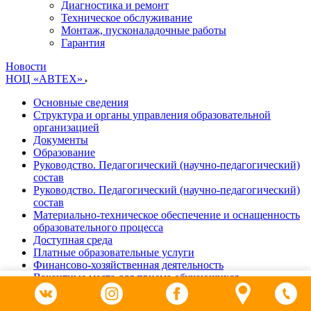
Диагностика и ремонт
Техническое обслуживание
Монтаж, пусконаладочные работы
Гарантия
Новости
НОЦ «АВТЕХ»
Основные сведения
Структура и органы управления образовательной
организацией
Документы
Образование
Руководство. Педагогический (научно-педагогический)
состав
Руководство. Педагогический (научно-педагогический)
состав
Материально-техническое обеспечение и оснащенность
образовательного процесса
Доступная среда
Платные образовательные услуги
Финансово-хозяйственная деятельность
Вакантные места для приема обучающихся
0
Отзывы
Календарь мероприятий
Каталог
Поиск
Сравнение
Избранное
Контакты