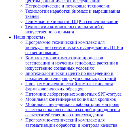
центры доклинических исследований
Петрофизические и потоковые технологии
Технологии наработки биомасс и выращивания
тканей
Геномные технологии: ПЦР и секвенирование
Технологии комплексных испытаний и
искусственного климата
Наши проекты
Программно-технический комплекс для
молекулярно-генетических исследований. ПЦР и
секвенирование.
Комплекс по автоматизации процессов
регенерации и изучения генофонда растений в
искусственно созданных условиях
Биотехнологический центр по выведению и
сохранению генофонда уникальных растений
Программно-технический комплекс анализа
фармакологических образцов
Питомник лабораторных животных SPF-статуса
Мобильная контейнерная бойня для кроликов
Мобильная передвижная лаборатория контроля
качества и экспресс-анализа проб природного и
сельскохозяйственного происхождения
Программно-технический комплекс для
автоматизации обработки и контроля качества