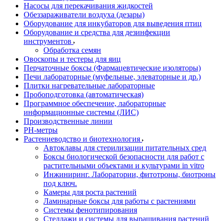
Насосы для перекачивания жидкостей
Обеззараживатели воздуха (дезары)
Оборудование для инкубаторов для выведения птиц
Оборудование и средства для дезинфекции
инструментов
Обработка семян
Овоскопы и тестеры для яиц
Перчаточные боксы (Фармацевтические изоляторы)
Печи лабораторные (муфельные, элеваторные и др.)
Плитки нагревательные лабораторные
Пробоподготовка (автоматическая)
Программное обеспечение, лабораторные
информационные системы (ЛИС)
Производственные линии
РH-метры
Растениеводство и биотехнология
Автоклавы для стерилизации питательных сред
Боксы биологической безопасности для работ с
растительными объектами и культурами in vitro
Инжиниринг. Лаборатории, фитотроны, биотроны
под ключ.
Камеры для роста растений
Ламинарные боксы для работы с растениями
Системы фенотипирования
Стеллажи и системы для выращивания растений