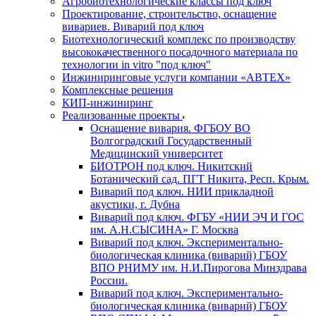
Агробиотехнологические классы под ключ
Проектирование, строительство, оснащение
вивариев. Виварий под ключ
Биотехнологический комплекс по производству
высококачественного посадочного материала по
технологии in vitro "под ключ"
Инжиниринговые услуги компании «АВТЕХ»
Комплексные решения
КИП-инжиниринг
Реализованные проекты
Оснащение вивария. ФГБОУ ВО
Волгоградский Государственный
Медицинский университет
БИОТРОН под ключ. Никитский
Ботанический сад. ПГТ Никита, Респ. Крым.
Виварий под ключ. НИИ прикладной
акустики, г. Дубна
Виварий под ключ. ФГБУ «НИИ ЭЧ И ГОС
им. А.Н.СЫСИНА» Г. Москва
Виварий под ключ. Экспериментально-
биологическая клиника (виварий) ГБОУ
ВПО РНИМУ им. Н.И.Пирогова Минздрава
России.
Виварий под ключ. Экспериментально-
биологическая клиника (виварий) ГБОУ