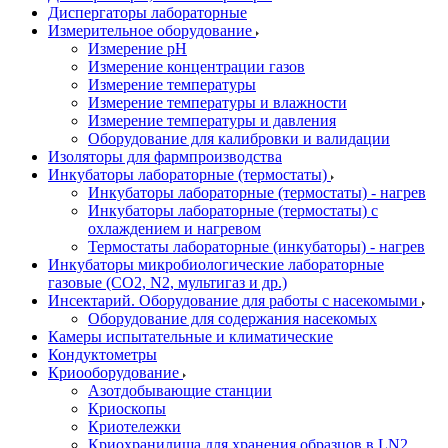
Диспергаторы лабораторные
Измерительное оборудование
Измерение pH
Измерение концентрации газов
Измерение температуры
Измерение температуры и влажности
Измерение температуры и давления
Оборудование для калибровки и валидации
Изоляторы для фармпроизводства
Инкубаторы лабораторные (термостаты)
Инкубаторы лабораторные (термостаты) - нагрев
Инкубаторы лабораторные (термостаты) с
охлаждением и нагревом
Термостаты лабораторные (инкубаторы) - нагрев
Инкубаторы микробиологические лабораторные
газовые (CO2, N2, мультигаз и др.)
Инсектарий. Оборудование для работы с насекомыми
Оборудование для содержания насекомых
Камеры испытательные и климатические
Кондуктометры
Криооборудование
Азотдобывающие станции
Криоскопы
Криотележки
Криохранилища для хранения образцов в LN2