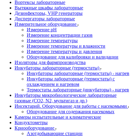
Вортексы лабораторные
Вытяжные шкафы лабораторные
Дезинфекторы, VHP генераторы
Диспергаторы лабораторные
Измерительное оборудование
Измерение pH
Измерение концентрации газов
Измерение температуры
Измерение температуры и влажности
Измерение температуры и давления
Оборудование для калибровки и валидации
Изоляторы для фармпроизводства
Инкубаторы лабораторные (термостаты)
Инкубаторы лабораторные (термостаты) - нагрев
Инкубаторы лабораторные (термостаты) с
охлаждением и нагревом
Термостаты лабораторные (инкубаторы) - нагрев
Инкубаторы микробиологические лабораторные
газовые (CO2, N2, мультигаз и др.)
Инсектарий. Оборудование для работы с насекомыми
Оборудование для содержания насекомых
Камеры испытательные и климатические
Кондуктометры
Криооборудование
Азотдобывающие станции