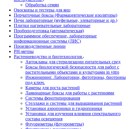
Обработка семян
Овоскопы и тестеры для яиц
Перчаточные боксы (Фармацевтические изоляторы)
Печи лабораторные (муфельные, элеваторные и др.)
Плитки нагревательные лабораторные
Пробоподготовка (автоматическая)
Программное обеспечение, лабораторные
информационные системы (ЛИС)
Производственные линии
РH-метры
Растениеводство и биотехнология
Автоклавы для стерилизации питательных сред
Боксы биологической безопасности для работ с
растительными объектами и культурами in vitro
Инжиниринг. Лаборатории, фитотроны, биотроны
под ключ.
Камеры для роста растений
Ламинарные боксы для работы с растениями
Системы фенотипирования
Стеллажи и системы для выращивания растений
Установки аэропоники и гидропоники
Установки для изучения влияния спектрального
состава освещения
Флуориметры (флуорометры)