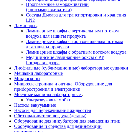
Программные замораживатели
(криозамораживатели)
Сосуды Дьюара для транспортировки и хранения
LN2
Ламинары
Ламинарные шкафы с вертикальным потоком
воздуха для защиты продукта
Ламинарные шкафы с горизонтальным потоком
для защиты продукта
Ламинарные шкафы с обратным потоком воздуха
Медицинские ламинарные боксы с РУ
Росздравнадзора
Лиофильные (сублимационные) лабораторные сушилки
Мешалки лабораторные
Микроскопы
Микроэлектроника и оптика. Оборудование для
приборостроения и электроники.
Моечные машины лабораторные
Ультразвуковые мойки
Насосы вакууммные
Насосы для перекачивания жидкостей
Обеззараживатели воздуха (дезары)
Оборудование для инкубаторов для выведения птиц
Оборудование и средства для дезинфекции
инструментов