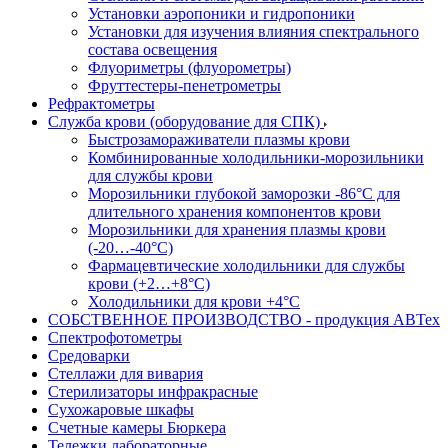
Установки аэропоники и гидропоники
Установки для изучения влияния спектрального
состава освещения
Флуориметры (флуорометры)
Фруттестеры-пенетрометры
Рефрактометры
Служба крови (оборудование для СПК)
Быстрозамораживатели плазмы крови
Комбинированные холодильники-морозильники
для службы крови
Морозильники глубокой заморозки -86°С для
длительного хранения компонентов крови
Морозильники для хранения плазмы крови
(-20…-40°С)
Фармацевтические холодильники для службы
крови (+2…+8°С)
Холодильники для крови +4°С
СОБСТВЕННОЕ ПРОИЗВОДСТВО - продукция АВТех
Спектрофотометры
Средоварки
Стеллажи для вивария
Стерилизаторы инфракрасные
Сухожаровые шкафы
Счетные камеры Бюркера
Тележки лабораторные