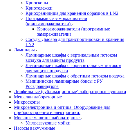
Криоскопы
Криотележки
Криохранилища для хранения образцов в LN2
Программные замораживатели
(криозамораживатели)
Криозамораживатели (программные
замораживатели)
Сосуды Дьюара для транспортировки и хранения
LN2
Ламинары
Ламинарные шкафы с вертикальным потоком
воздуха для защиты продукта
Ламинарные шкафы с горизонтальным потоком
для защиты продукта
Ламинарные шкафы с обратным потоком воздуха
Медицинские ламинарные боксы с РУ
Росздравнадзора
Лиофильные (сублимационные) лабораторные сушилки
Мешалки лабораторные
Микроскопы
Микроэлектроника и оптика. Оборудование для
приборостроения и электроники.
Моечные машины лабораторные
Ультразвуковые мойки
Насосы вакууммные