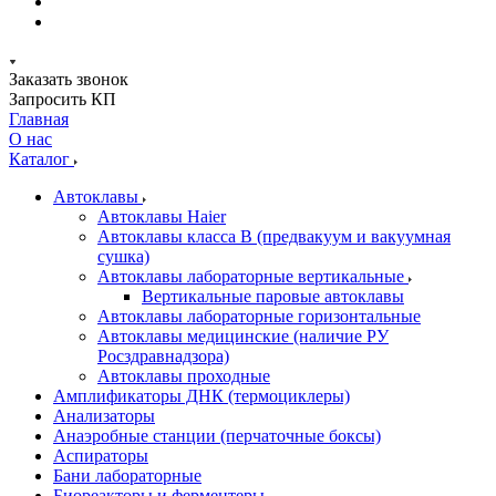
Заказать звонок
Запросить КП
Главная
О нас
Каталог
Автоклавы
Автоклавы Haier
Автоклавы класса B (предвакуум и вакуумная
сушка)
Автоклавы лабораторные вертикальные
Вертикальные паровые автоклавы
Автоклавы лабораторные горизонтальные
Автоклавы медицинские (наличие РУ
Росздравнадзора)
Автоклавы проходные
Амплификаторы ДНК (термоциклеры)
Анализаторы
Анаэробные станции (перчаточные боксы)
Аспираторы
Бани лабораторные
Биореакторы и ферментеры