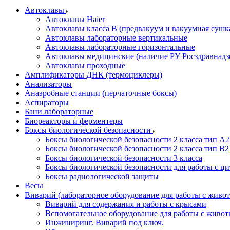
Автоклавы
Автоклавы Haier
Автоклавы класса B (предвакуум и вакуумная сушк
Автоклавы лабораторные вертикальные
Автоклавы лабораторные горизонтальные
Автоклавы медицинские (наличие РУ Росздравнадз
Автоклавы проходные
Амплификаторы ДНК (термоциклеры)
Анализаторы
Анаэробные станции (перчаточные боксы)
Аспираторы
Бани лабораторные
Биореакторы и ферментеры
Боксы биологической безопасности
Боксы биологической безопасности 2 класса тип A2
Боксы биологической безопасности 2 класса тип B2
Боксы биологической безопасности 3 класса
Боксы биологической безопасности для работы с ц
Боксы радиологической защиты
Весы
Виварий (лабораторное оборудование для работы с жив
Виварий для содержания и работы с крысами
Вспомогательное оборудование для работы с живо
Инжиниринг. Виварий под ключ.