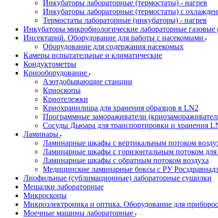
Инкубаторы лабораторные (термостаты) - нагрев
Инкубаторы лабораторные (термостаты) с охлажден
Термостаты лабораторные (инкубаторы) - нагрев
Инкубаторы микробиологические лабораторные газовые (C
Инсектарий. Оборудование для работы с насекомыми
Оборудование для содержания насекомых
Камеры испытательные и климатические
Кондуктометры
Криооборудование
Азотдобывающие станции
Криоскопы
Криотележки
Криохранилища для хранения образцов в LN2
Программные замораживатели (криозамораживател
Сосуды Дьюара для транспортировки и хранения L
Ламинары
Ламинарные шкафы с вертикальным потоком воздух
Ламинарные шкафы с горизонтальным потоком для
Ламинарные шкафы с обратным потоком воздуха
Медицинские ламинарные боксы с РУ Росздравнад
Лиофильные (сублимационные) лабораторные сушилки
Мешалки лабораторные
Микроскопы
Микроэлектроника и оптика. Оборудование для приборос
Моечные машины лабораторные