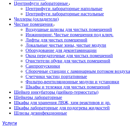
Центрифуги лабораторные
Центрифуги лабораторные напольные
Центрифуги лабораторные настольные
Чиллеры (охладители)
Чистые помещения
Воздушные шлюзы для чистых помещений
Инжиниринг. Чистые помещения под ключ.
Лифты для чистых помещений
Локальные чистые зоны, чистые модули
Оборудование для деконтаминации
Окна передаточные для чистых помещений
Очистители обуви для чистых помещений
Санпропускники
Сборочные станции с ламинарным потоком воздуха 
Счетчики частиц портативные
Фильтро-вентиляционные модули и установки
Шкафы и тележки для чистых помещений
Шейкер инкубаторы (шейкер-термостаты)
Шейкеры лабораторные
Шкафы для хранения ЛВЖ, хим реактивов и др.
Шкафы лабораторные для подогрева жидкостей
Шлюзы дезинфекционные
Услуги