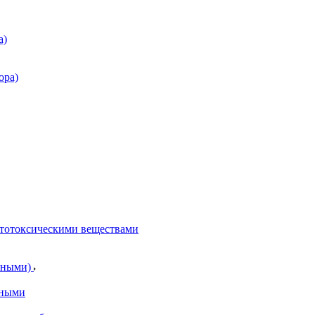
а)
ора)
итотоксическими веществами
отными)
тными