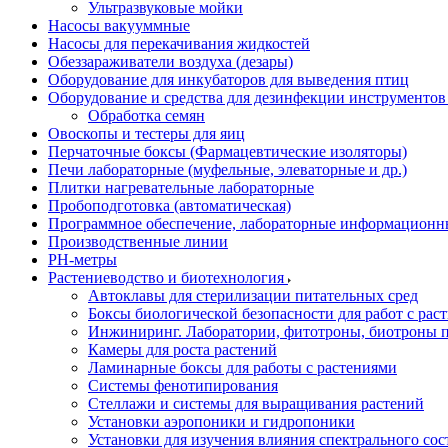
Ультразвуковые мойки
Насосы вакууммные
Насосы для перекачивания жидкостей
Обеззараживатели воздуха (дезары)
Оборудование для инкубаторов для выведения птиц
Оборудование и средства для дезинфекции инструменто
Обработка семян
Овоскопы и тестеры для яиц
Перчаточные боксы (Фармацевтические изоляторы)
Печи лабораторные (муфельные, элеваторные и др.)
Плитки нагревательные лабораторные
Пробоподготовка (автоматическая)
Программное обеспечение, лабораторные информационн
Производственные линии
РH-метры
Растениеводство и биотехнология
Автоклавы для стерилизации питательных сред
Боксы биологической безопасности для работ с раст
Инжиниринг. Лаборатории, фитотроны, биотроны п
Камеры для роста растений
Ламинарные боксы для работы с растениями
Системы фенотипирования
Стеллажи и системы для выращивания растений
Установки аэропоники и гидропоники
Установки для изучения влияния спектрального сос