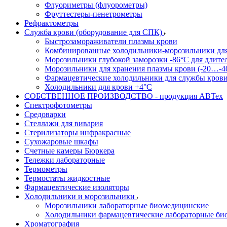
Флуориметры (флуорометры)
Фруттестеры-пенетрометры
Рефрактометры
Служба крови (оборудование для СПК)
Быстрозамораживатели плазмы крови
Комбинированные холодильники-морозильники дл
Морозильники глубокой заморозки -86°С для длите
Морозильники для хранения плазмы крови (-20…-4
Фармацевтические холодильники для службы кров
Холодильники для крови +4°С
СОБСТВЕННОЕ ПРОИЗВОДСТВО - продукция АВТех
Спектрофотометры
Средоварки
Стеллажи для вивария
Стерилизаторы инфракрасные
Сухожаровые шкафы
Счетные камеры Бюркера
Тележки лабораторные
Термометры
Термостаты жидкостные
Фармацевтические изоляторы
Холодильники и морозильники
Морозильники лабораторные биомедицинские
Холодильники фармацевтические лабораторные би
Хроматография