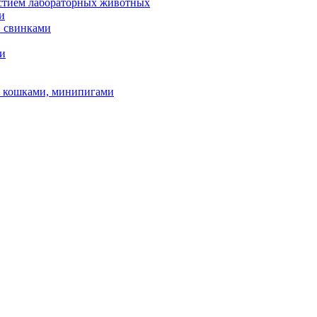
астием лабораторных животных
и
и свинками
ми
и, кошками, минипигами