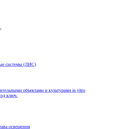
в
ые системы (ЛИС)
ительными объектами и культурами in vitro
од ключ.
тава освещения