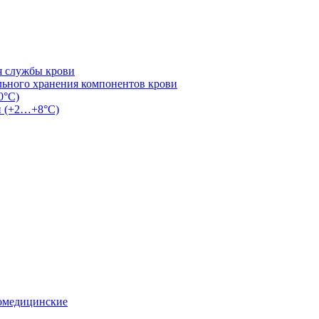
я службы крови
льного хранения компонентов крови
0°С)
и (+2…+8°С)
омедицинские