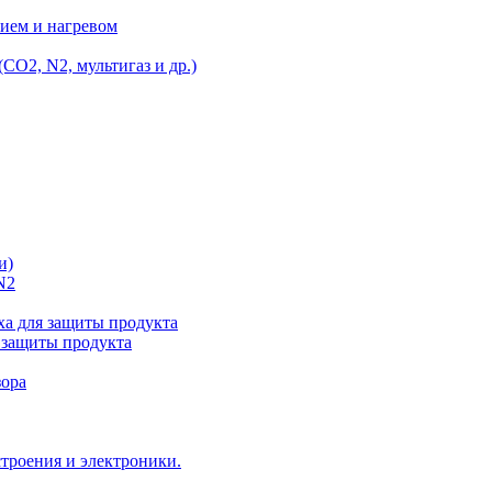
ием и нагревом
O2, N2, мультигаз и др.)
и)
N2
а для защиты продукта
 защиты продукта
зора
троения и электроники.