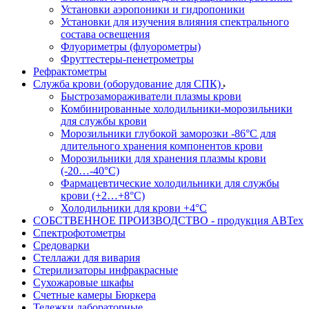
Установки аэропоники и гидропоники
Установки для изучения влияния спектрального
состава освещения
Флуориметры (флуорометры)
Фруттестеры-пенетрометры
Рефрактометры
Служба крови (оборудование для СПК)
Быстрозамораживатели плазмы крови
Комбинированные холодильники-морозильники
для службы крови
Морозильники глубокой заморозки -86°С для
длительного хранения компонентов крови
Морозильники для хранения плазмы крови
(-20…-40°С)
Фармацевтические холодильники для службы
крови (+2…+8°С)
Холодильники для крови +4°С
СОБСТВЕННОЕ ПРОИЗВОДСТВО - продукция АВТех
Спектрофотометры
Средоварки
Стеллажи для вивария
Стерилизаторы инфракрасные
Сухожаровые шкафы
Счетные камеры Бюркера
Тележки лабораторные