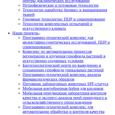
центры доклинических исследований
Петрофизические и потоковые технологии
Технологии наработки биомасс и выращивания
тканей
Геномные технологии: ПЦР и секвенирование
Технологии комплексных испытаний и
искусственного климата
Наши проекты
Программно-технический комплекс для
молекулярно-генетических исследований. ПЦР и
секвенирование.
Комплекс по автоматизации процессов
регенерации и изучения генофонда растений в
искусственно созданных условиях
Биотехнологический центр по выведению и
сохранению генофонда уникальных растений
Программно-технический комплекс анализа
фармакологических образцов
Питомник лабораторных животных SPF-статуса
Мобильная контейнерная бойня для кроликов
Мобильная передвижная лаборатория контроля
качества и экспресс-анализа проб природного и
сельскохозяйственного происхождения
Программно-технический комплекс для
автоматизации обработки и контроля качества