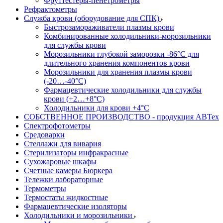
Фруттестеры-пенетрометры
Рефрактометры
Служба крови (оборудование для СПК)
Быстрозамораживатели плазмы крови
Комбинированные холодильники-морозильники
для службы крови
Морозильники глубокой заморозки -86°С для
длительного хранения компонентов крови
Морозильники для хранения плазмы крови
(-20…-40°С)
Фармацевтические холодильники для службы
крови (+2…+8°С)
Холодильники для крови +4°С
СОБСТВЕННОЕ ПРОИЗВОДСТВО - продукция АВТех
Спектрофотометры
Средоварки
Стеллажи для вивария
Стерилизаторы инфракрасные
Сухожаровые шкафы
Счетные камеры Бюркера
Тележки лабораторные
Термометры
Термостаты жидкостные
Фармацевтические изоляторы
Холодильники и морозильники