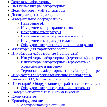
Вортексы лабораторные
Вытяжные шкафы лабораторные
Дезинфекторы, VHP генераторы
Диспергаторы лабораторные
Измерительное оборудование
Измерение pH
Измерение концентрации газов
Измерение температуры
Измерение температуры и влажности
Измерение температуры и давления
Оборудование для калибровки и валидации
Изоляторы для фармпроизводства
Инкубаторы лабораторные (термостаты)
Инкубаторы лабораторные (термостаты) - нагрев
Инкубаторы лабораторные (термостаты) с
охлаждением и нагревом
Термостаты лабораторные (инкубаторы) - нагрев
Инкубаторы микробиологические лабораторные
газовые (CO2, N2, мультигаз и др.)
Инсектарий. Оборудование для работы с насекомыми
Оборудование для содержания насекомых
Камеры испытательные и климатические
Кондуктометры
Криооборудование
Азотдобывающие станции