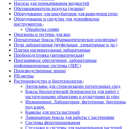
Насосы для перекачивания жидкостей
Обеззараживатели воздуха (дезары)
Оборудование для инкубаторов для выведения птиц
Оборудование и средства для дезинфекции
инструментов
Обработка семян
Овоскопы и тестеры для яиц
Перчаточные боксы (Фармацевтические изоляторы)
Печи лабораторные (муфельные, элеваторные и др.)
Плитки нагревательные лабораторные
Пробоподготовка (автоматическая)
Программное обеспечение, лабораторные
информационные системы (ЛИС)
Производственные линии
РH-метры
Растениеводство и биотехнология
Автоклавы для стерилизации питательных сред
Боксы биологической безопасности для работ с
растительными объектами и культурами in vitro
Инжиниринг. Лаборатории, фитотроны, биотроны
под ключ.
Камеры для роста растений
Ламинарные боксы для работы с растениями
Системы фенотипирования
Стеллажи и системы для выращивания растений