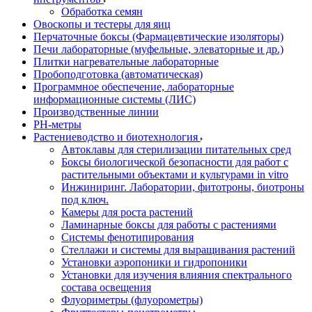
Обработка семян
Овоскопы и тестеры для яиц
Перчаточные боксы (Фармацевтические изоляторы)
Печи лабораторные (муфельные, элеваторные и др.)
Плитки нагревательные лабораторные
Пробоподготовка (автоматическая)
Программное обеспечение, лабораторные
информационные системы (ЛИС)
Производственные линии
РH-метры
Растениеводство и биотехнология
Автоклавы для стерилизации питательных сред
Боксы биологической безопасности для работ с
растительными объектами и культурами in vitro
Инжиниринг. Лаборатории, фитотроны, биотроны
под ключ.
Камеры для роста растений
Ламинарные боксы для работы с растениями
Системы фенотипирования
Стеллажи и системы для выращивания растений
Установки аэропоники и гидропоники
Установки для изучения влияния спектрального
состава освещения
Флуориметры (флуорометры)