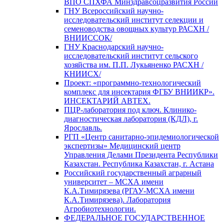
ВПО СПХФА Минздравсоцразвития России
ГНУ Всероссийский научно-
исследовательский институт селекции и
семеноводства овощных культур РАСХН /
ВНИИССОК/
ГНУ Краснодарский научно-
исследовательский институт сельского
хозяйства им. П.П. Лукьяненко РАСХН /
КНИИСХ/
Проект: «программно-технологический
комплекс для инсектария ФГБУ ВНИИКР».
ИНСЕКТАРИЙ АВТЕХ.
ПЦР-лаборатория под ключ. Клинико-
диагностическая лаборатория (КДЛ), г.
Ярославль.
РГП «Центр санитарно-эпидемиологической
экспертизы» Медицинский центр
Управления Делами Президента Республики
Казахстан. Республика Казахстан, г. Астана
Российский государственный аграрный
университет – МСХА имени
К.А.Тимирязева (РГАУ-МСХА имени
К.А.Тимирязева). Лаборатория
Агробиотехнологии.
ФЕДЕРАЛЬНОЕ ГОСУДАРСТВЕННОЕ