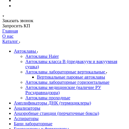
Заказать звонок
Запросить КП
Главная
О нас
Каталог
Автоклавы
Автоклавы Haier
Автоклавы класса B (предвакуум и вакуумная
сушка)
Автоклавы лабораторные вертикальные
Вертикальные паровые автоклавы
Автоклавы лабораторные горизонтальные
Автоклавы медицинские (наличие РУ
Росздравнадзора)
Автоклавы проходные
Амплификаторы ДНК (термоциклеры)
Анализаторы
Анаэробные станции (перчаточные боксы)
Аспираторы
Бани лабораторные
Биореакторы и ферментеры