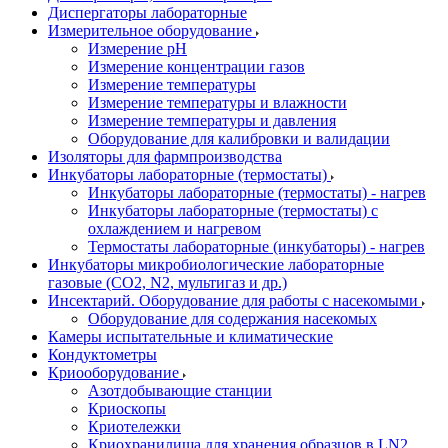
Диспергаторы лабораторные
Измерительное оборудование
Измерение pH
Измерение концентрации газов
Измерение температуры
Измерение температуры и влажности
Измерение температуры и давления
Оборудование для калибровки и валидации
Изоляторы для фармпроизводства
Инкубаторы лабораторные (термостаты)
Инкубаторы лабораторные (термостаты) - нагрев
Инкубаторы лабораторные (термостаты) с
охлаждением и нагревом
Термостаты лабораторные (инкубаторы) - нагрев
Инкубаторы микробиологические лабораторные
газовые (CO2, N2, мультигаз и др.)
Инсектарий. Оборудование для работы с насекомыми
Оборудование для содержания насекомых
Камеры испытательные и климатические
Кондуктометры
Криооборудование
Азотдобывающие станции
Криоскопы
Криотележки
Криохранилища для хранения образцов в LN2