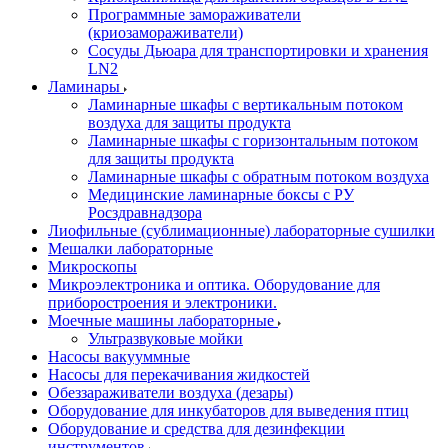
Программные замораживатели
(криозамораживатели)
Сосуды Дьюара для транспортировки и хранения
LN2
Ламинары
Ламинарные шкафы с вертикальным потоком
воздуха для защиты продукта
Ламинарные шкафы с горизонтальным потоком
для защиты продукта
Ламинарные шкафы с обратным потоком воздуха
Медицинские ламинарные боксы с РУ
Росздравнадзора
Лиофильные (сублимационные) лабораторные сушилки
Мешалки лабораторные
Микроскопы
Микроэлектроника и оптика. Оборудование для
приборостроения и электроники.
Моечные машины лабораторные
Ультразвуковые мойки
Насосы вакууммные
Насосы для перекачивания жидкостей
Обеззараживатели воздуха (дезары)
Оборудование для инкубаторов для выведения птиц
Оборудование и средства для дезинфекции
инструментов