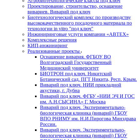
Агробиотехнологические классы под ключ
Проектирование, строительство, оснащение
вивариев. Виварий под ключ
Биотехнологический комплекс по производству
высококачественного посадочного материала по
технологии in vitro "под ключ"
Инжиниринговые услуги компании «АВТЕХ»
Комплексные решения
КИП-инжиниринг
Реализованные проекты
Оснащение вивария. ФГБОУ ВО
Волгоградский Государственный
Медицинский университет
БИОТРОН под ключ. Никитский
Ботанический сад. ПГТ Никита, Респ. Крым.
Виварий под ключ. НИИ прикладной
акустики, г. Дубна
Виварий под ключ. ФГБУ «НИИ ЭЧ И ГОС
им. А.Н.СЫСИНА» Г. Москва
Виварий под ключ. Экспериментально-
биологическая клиника (виварий) ГБОУ
ВПО РНИМУ им. Н.И.Пирогова Минздрава
России.
Виварий под ключ. Экспериментально-
биологическая клиника (виварий) ГБОУ