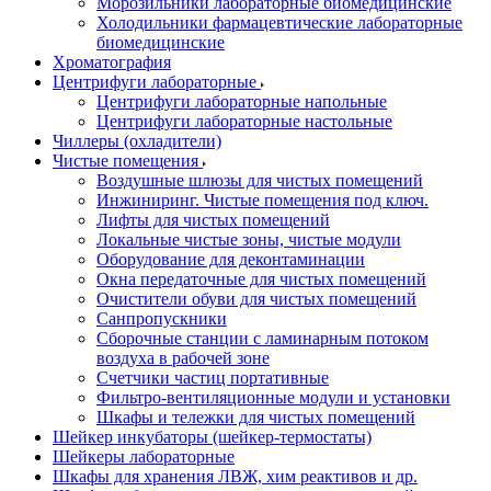
Морозильники лабораторные биомедицинские
Холодильники фармацевтические лабораторные
биомедицинские
Хроматография
Центрифуги лабораторные
Центрифуги лабораторные напольные
Центрифуги лабораторные настольные
Чиллеры (охладители)
Чистые помещения
Воздушные шлюзы для чистых помещений
Инжиниринг. Чистые помещения под ключ.
Лифты для чистых помещений
Локальные чистые зоны, чистые модули
Оборудование для деконтаминации
Окна передаточные для чистых помещений
Очистители обуви для чистых помещений
Санпропускники
Сборочные станции с ламинарным потоком
воздуха в рабочей зоне
Счетчики частиц портативные
Фильтро-вентиляционные модули и установки
Шкафы и тележки для чистых помещений
Шейкер инкубаторы (шейкер-термостаты)
Шейкеры лабораторные
Шкафы для хранения ЛВЖ, хим реактивов и др.