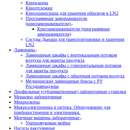
Криоскопы
Криотележки
Криохранилища для хранения образцов в LN2
Программные замораживатели
(криозамораживатели)
Криозамораживатели (программные
замораживатели)
Сосуды Дьюара для транспортировки и хранения
LN2
Ламинары
Ламинарные шкафы с вертикальным потоком
воздуха для защиты продукта
Ламинарные шкафы с горизонтальным потоком
для защиты продукта
Ламинарные шкафы с обратным потоком воздуха
Медицинские ламинарные боксы с РУ
Росздравнадзора
Лиофильные (сублимационные) лабораторные сушилки
Мешалки лабораторные
Микроскопы
Микроэлектроника и оптика. Оборудование для
приборостроения и электроники.
Моечные машины лабораторные
Ультразвуковые мойки
Насосы вакууммные