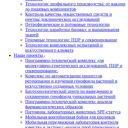
Технологии лиофильного производства: от вакцин
до пищевых компонентов
Контроль качества лекарственных средств и
центры доклинических исследований
Петрофизические и потоковые технологии
Технологии наработки биомасс и выращивания
тканей
Геномные технологии: ПЦР и секвенирование
Технологии комплексных испытаний и
искусственного климата
Наши проекты
Программно-технический комплекс для
молекулярно-генетических исследований. ПЦР и
секвенирование.
Комплекс по автоматизации процессов
регенерации и изучения генофонда растений в
искусственно созданных условиях
Биотехнологический центр по выведению и
сохранению генофонда уникальных растений
Программно-технический комплекс анализа
фармакологических образцов
Питомник лабораторных животных SPF-статуса
Мобильная контейнерная бойня для кроликов
Мобильная передвижная лаборатория контроля
качества и экспресс-анализа проб природного и