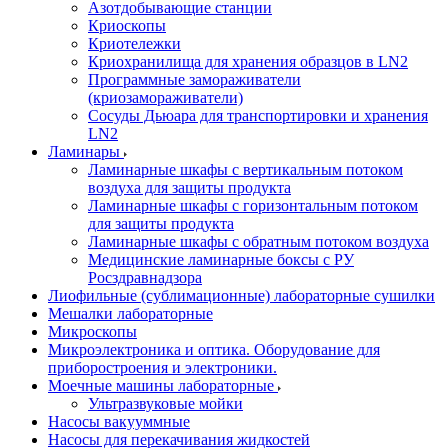
Азотдобывающие станции
Криоскопы
Криотележки
Криохранилища для хранения образцов в LN2
Программные замораживатели
(криозамораживатели)
Сосуды Дьюара для транспортировки и хранения
LN2
Ламинары
Ламинарные шкафы с вертикальным потоком
воздуха для защиты продукта
Ламинарные шкафы с горизонтальным потоком
для защиты продукта
Ламинарные шкафы с обратным потоком воздуха
Медицинские ламинарные боксы с РУ
Росздравнадзора
Лиофильные (сублимационные) лабораторные сушилки
Мешалки лабораторные
Микроскопы
Микроэлектроника и оптика. Оборудование для
приборостроения и электроники.
Моечные машины лабораторные
Ультразвуковые мойки
Насосы вакууммные
Насосы для перекачивания жидкостей