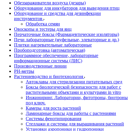
Обеззараживатели воздуха (дезары)
Оборудование для инкубаторов для выведения птиц
Оборудование и средства для дезинфекции
инструментов
Обработка семян
Овоскопы и тестеры для яиц
Перчаточные боксы (Фармацевтические изоляторы)
Печи лабораторные (муфельные, элеваторные и др.)
Плитки нагревательные лабораторные
Пробоподготовка (автоматическая)
Программное обеспечение, лабораторные
информационные системы (ЛИС)
Производственные линии
РH-метры
Растениеводство и биотехнология
Автоклавы для стерилизации питательных сред
Боксы биологической безопасности для работ с
растительными объектами и культурами in vitro
Инжиниринг. Лаборатории, фитотроны, биотроны
под ключ.
Камеры для роста растений
Ламинарные боксы для работы с растениями
Системы фенотипирования
Стеллажи и системы для выращивания растений
Установки аэропоники и гидропоники