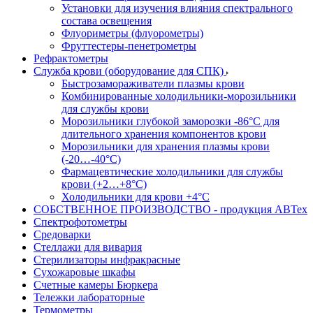
Установки для изучения влияния спектрального
состава освещения
Флуориметры (флуорометры)
Фруттестеры-пенетрометры
Рефрактометры
Служба крови (оборудование для СПК)
Быстрозамораживатели плазмы крови
Комбинированные холодильники-морозильники
для службы крови
Морозильники глубокой заморозки -86°С для
длительного хранения компонентов крови
Морозильники для хранения плазмы крови
(-20…-40°С)
Фармацевтические холодильники для службы
крови (+2…+8°С)
Холодильники для крови +4°С
СОБСТВЕННОЕ ПРОИЗВОДСТВО - продукция АВТех
Спектрофотометры
Средоварки
Стеллажи для вивария
Стерилизаторы инфракрасные
Сухожаровые шкафы
Счетные камеры Бюркера
Тележки лабораторные
Термометры