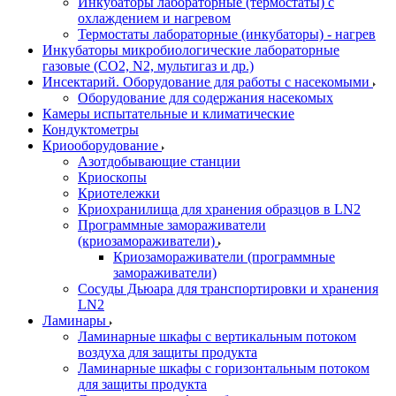
Инкубаторы лабораторные (термостаты) с
охлаждением и нагревом
Термостаты лабораторные (инкубаторы) - нагрев
Инкубаторы микробиологические лабораторные
газовые (CO2, N2, мультигаз и др.)
Инсектарий. Оборудование для работы с насекомыми
Оборудование для содержания насекомых
Камеры испытательные и климатические
Кондуктометры
Криооборудование
Азотдобывающие станции
Криоскопы
Криотележки
Криохранилища для хранения образцов в LN2
Программные замораживатели
(криозамораживатели)
Криозамораживатели (программные
замораживатели)
Сосуды Дьюара для транспортировки и хранения
LN2
Ламинары
Ламинарные шкафы с вертикальным потоком
воздуха для защиты продукта
Ламинарные шкафы с горизонтальным потоком
для защиты продукта