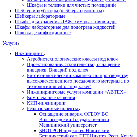
Шкафы и тележки для чистых помещений
Шейкер инкубаторы (шейкер-термостаты)
Шейкеры лабораторные
Шкафы для хранения ЛВЖ, хим реактивов и др.
Шкафы лабораторные для подогрева жидкостей
Шлюзы дезинфекционные
Услуги
Инжиниринг
Агробиотехнологические классы под ключ
Проектирование, строительство, оснащение
вивариев. Виварий под ключ
Биотехнологический комплекс по производству
высококачественного посадочного материала по
технологии in vitro "под ключ"
Инжиниринговые услуги компании «АВТЕХ»
Комплексные решения
КИП-инжиниринг
Реализованные проекты
Оснащение вивария. ФГБОУ ВО
Волгоградский Государственный
Медицинский университет
БИОТРОН под ключ. Никитский
Ботанический сад. ПГТ Никита, Респ. Крым.