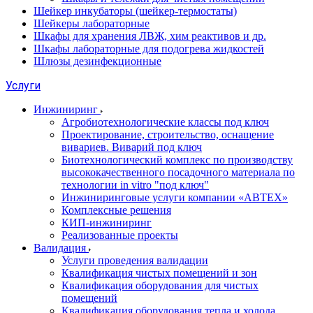
Шейкер инкубаторы (шейкер-термостаты)
Шейкеры лабораторные
Шкафы для хранения ЛВЖ, хим реактивов и др.
Шкафы лабораторные для подогрева жидкостей
Шлюзы дезинфекционные
Услуги
Инжиниринг
Агробиотехнологические классы под ключ
Проектирование, строительство, оснащение
вивариев. Виварий под ключ
Биотехнологический комплекс по производству
высококачественного посадочного материала по
технологии in vitro "под ключ"
Инжиниринговые услуги компании «АВТЕХ»
Комплексные решения
КИП-инжиниринг
Реализованные проекты
Валидация
Услуги проведения валидации
Квалификация чистых помещений и зон
Квалификация оборудования для чистых
помещений
Квалификация оборудования тепла и холода