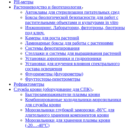
РH-метры
Растениеводство и биотехнология
Автоклавы для стерилизации питательных сред
Боксы биологической безопасности для работ с
растительными объектами и культурами in vitro
Инжиниринг. Лаборатории, фитотроны, биотроны
под ключ.
Камеры для роста растений
Ламинарные боксы для работы с растениями
Системы фенотипирования
Стеллажи и системы для выращивания растений
Установки аэропоники и гидропоники
Установки для изучения влияния спектрального
состава освещения
Флуориметры (флуорометры)
Фруттестеры-пенетрометры
Рефрактометры
Служба крови (оборудование для СПК)
Быстрозамораживатели плазмы крови
Комбинированные холодильники-морозильники
для службы крови
Морозильники глубокой заморозки -86°С для
длительного хранения компонентов крови
Морозильники для хранения плазмы крови
(-20…-40°С)