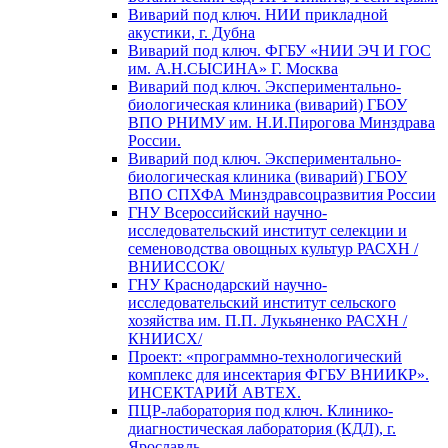
Виварий под ключ. НИИ прикладной
акустики, г. Дубна
Виварий под ключ. ФГБУ «НИИ ЭЧ И ГОС
им. А.Н.СЫСИНА» Г. Москва
Виварий под ключ. Экспериментально-
биологическая клиника (виварий) ГБОУ
ВПО РНИМУ им. Н.И.Пирогова Минздрава
России.
Виварий под ключ. Экспериментально-
биологическая клиника (виварий) ГБОУ
ВПО СПХФА Минздравсоцразвития России
ГНУ Всероссийский научно-
исследовательский институт селекции и
семеноводства овощных культур РАСХН /
ВНИИССОК/
ГНУ Краснодарский научно-
исследовательский институт сельского
хозяйства им. П.П. Лукьяненко РАСХН /
КНИИСХ/
Проект: «программно-технологический
комплекс для инсектария ФГБУ ВНИИКР».
ИНСЕКТАРИЙ АВТЕХ.
ПЦР-лаборатория под ключ. Клинико-
диагностическая лаборатория (КДЛ), г.
Ярославль.