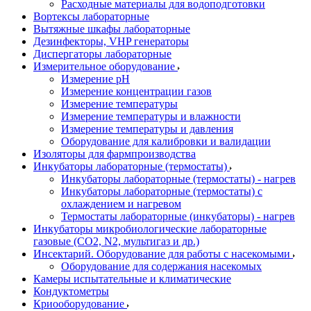
Расходные материалы для водоподготовки
Вортексы лабораторные
Вытяжные шкафы лабораторные
Дезинфекторы, VHP генераторы
Диспергаторы лабораторные
Измерительное оборудование
Измерение pH
Измерение концентрации газов
Измерение температуры
Измерение температуры и влажности
Измерение температуры и давления
Оборудование для калибровки и валидации
Изоляторы для фармпроизводства
Инкубаторы лабораторные (термостаты)
Инкубаторы лабораторные (термостаты) - нагрев
Инкубаторы лабораторные (термостаты) с
охлаждением и нагревом
Термостаты лабораторные (инкубаторы) - нагрев
Инкубаторы микробиологические лабораторные
газовые (CO2, N2, мультигаз и др.)
Инсектарий. Оборудование для работы с насекомыми
Оборудование для содержания насекомых
Камеры испытательные и климатические
Кондуктометры
Криооборудование