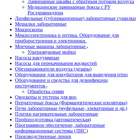
Ламинарные шкафы с обратным потоком воздуха
Медицинские ламинарные боксы с РУ
Росздравнадзора
Лиофильные (сублимационные) лабораторные сушилки
Мешалки лабораторные
Микроскопы
Микроэлектроника и оптика. Оборудование для
приборостроения и электроники.
Моечные машины лабораторные
Ультразвуковые мойки
Насосы вакууммные
Насосы для перекачивания жидкостей
Обеззараживатели воздуха (дезары)
Оборудование для инкубаторов для выведения птиц
Оборудование и средства для дезинфекции
инструментов
Обработка семян
Овоскопы и тестеры для яиц
Перчаточные боксы (Фармацевтические изоляторы)
Печи лабораторные (муфельные, элеваторные и др.)
Плитки нагревательные лабораторные
Пробоподготовка (автоматическая)
Программное обеспечение, лабораторные
информационные системы (ЛИС)
Производственные линии