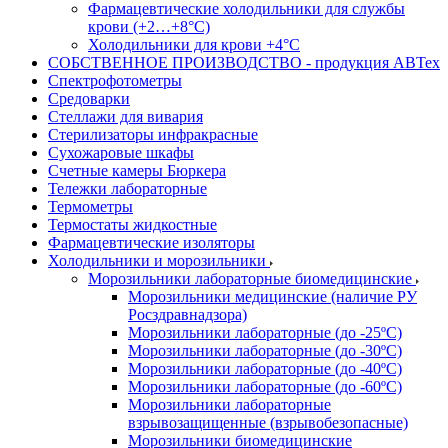
Фармацевтические холодильники для службы
крови (+2…+8°С)
Холодильники для крови +4°С
СОБСТВЕННОЕ ПРОИЗВОДСТВО - продукция АВТех
Спектрофотометры
Средоварки
Стеллажи для вивария
Стерилизаторы инфракрасные
Сухожаровые шкафы
Счетные камеры Бюркера
Тележки лабораторные
Термометры
Термостаты жидкостные
Фармацевтические изоляторы
Холодильники и морозильники
Морозильники лабораторные биомедицинские
Морозильники медицинские (наличие РУ
Росздравнадзора)
Морозильники лабораторные (до -25ºС)
Морозильники лабораторные (до -30ºС)
Морозильники лабораторные (до -40ºС)
Морозильники лабораторные (до -60ºС)
Морозильники лабораторные
взрывозащищенные (взрывобезопасные)
Морозильники биомедицинские