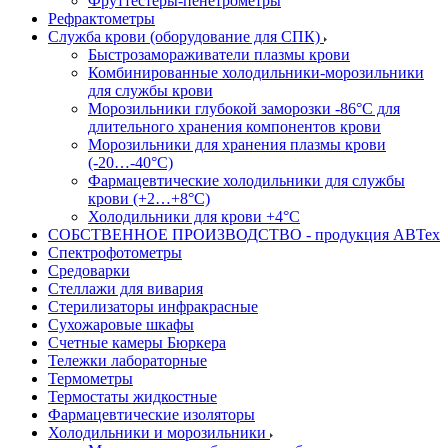
Фруттестеры-пенетрометры
Рефрактометры
Служба крови (оборудование для СПК)
Быстрозамораживатели плазмы крови
Комбинированные холодильники-морозильники
для службы крови
Морозильники глубокой заморозки -86°С для
длительного хранения компонентов крови
Морозильники для хранения плазмы крови
(-20…-40°С)
Фармацевтические холодильники для службы
крови (+2…+8°С)
Холодильники для крови +4°С
СОБСТВЕННОЕ ПРОИЗВОДСТВО - продукция АВТех
Спектрофотометры
Средоварки
Стеллажи для вивария
Стерилизаторы инфракрасные
Сухожаровые шкафы
Счетные камеры Бюркера
Тележки лабораторные
Термометры
Термостаты жидкостные
Фармацевтические изоляторы
Холодильники и морозильники