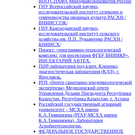
ВПО СПХФА Минздравсоцразвития России
ГНУ Всероссийский научно-
исследовательский институт селекции и
семеноводства овощных культур РАСХН /
ВНИИССОК/
ГНУ Краснодарский научно-
исследовательский институт сельского
хозяйства им. П.П. Лукьяненко РАСХН /
КНИИСХ/
Проект: «программно-технологический
комплекс для инсектария ФГБУ ВНИИКР».
ИНСЕКТАРИЙ АВТЕХ.
ПЦР-лаборатория под ключ. Клинико-
диагностическая лаборатория (КДЛ), г.
Ярославль.
РГП «Центр санитарно-эпидемиологической
экспертизы» Медицинский центр
Управления Делами Президента Республики
Казахстан. Республика Казахстан, г. Астана
Российский государственный аграрный
университет – МСХА имени
К.А.Тимирязева (РГАУ-МСХА имени
К.А.Тимирязева). Лаборатория
Агробиотехнологии.
ФЕДЕРАЛЬНОЕ ГОСУДАРСТВЕННОЕ