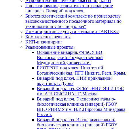
Агробиотехнологические классы под ключ
Проектирование, строительство, оснащение
вивариев. Виварий под ключ
Биотехнологический комплекс по производству
высококачественного посадочного материала по
технологии in vitro "под ключ"
Инжиниринговые услуги компании «АВТЕХ»
Комплексные решения
КИП-инжиниринг
Реализованные проекты
Оснащение вивария. ФГБОУ ВО
Волгоградский Государственный
Медицинский университет
БИОТРОН под ключ. Никитский
Ботанический сад. ПГТ Никита, Респ. Крым.
Виварий под ключ. НИИ прикладной
акустики, г. Дубна
Виварий под ключ. ФГБУ «НИИ ЭЧ И ГОС
им. А.Н.СЫСИНА» Г. Москва
Виварий под ключ. Экспериментально-
биологическая клиника (виварий) ГБОУ
ВПО РНИМУ им. Н.И.Пирогова Минздрава
России.
Виварий под ключ. Экспериментально-
биологическая клиника (виварий) ГБОУ