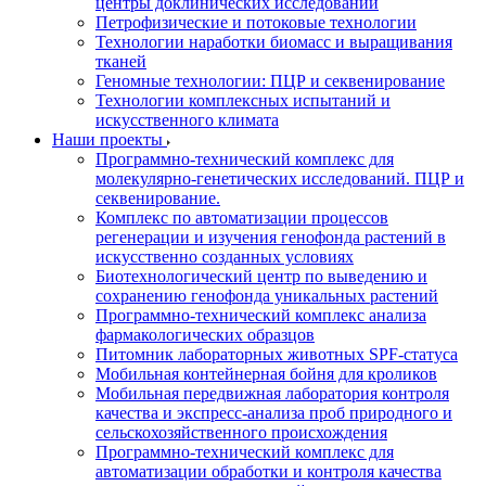
центры доклинических исследований
Петрофизические и потоковые технологии
Технологии наработки биомасс и выращивания
тканей
Геномные технологии: ПЦР и секвенирование
Технологии комплексных испытаний и
искусственного климата
Наши проекты
Программно-технический комплекс для
молекулярно-генетических исследований. ПЦР и
секвенирование.
Комплекс по автоматизации процессов
регенерации и изучения генофонда растений в
искусственно созданных условиях
Биотехнологический центр по выведению и
сохранению генофонда уникальных растений
Программно-технический комплекс анализа
фармакологических образцов
Питомник лабораторных животных SPF-статуса
Мобильная контейнерная бойня для кроликов
Мобильная передвижная лаборатория контроля
качества и экспресс-анализа проб природного и
сельскохозяйственного происхождения
Программно-технический комплекс для
автоматизации обработки и контроля качества