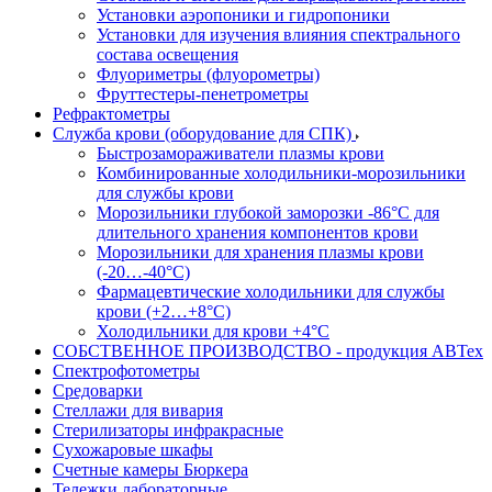
Установки аэропоники и гидропоники
Установки для изучения влияния спектрального
состава освещения
Флуориметры (флуорометры)
Фруттестеры-пенетрометры
Рефрактометры
Служба крови (оборудование для СПК)
Быстрозамораживатели плазмы крови
Комбинированные холодильники-морозильники
для службы крови
Морозильники глубокой заморозки -86°С для
длительного хранения компонентов крови
Морозильники для хранения плазмы крови
(-20…-40°С)
Фармацевтические холодильники для службы
крови (+2…+8°С)
Холодильники для крови +4°С
СОБСТВЕННОЕ ПРОИЗВОДСТВО - продукция АВТех
Спектрофотометры
Средоварки
Стеллажи для вивария
Стерилизаторы инфракрасные
Сухожаровые шкафы
Счетные камеры Бюркера
Тележки лабораторные