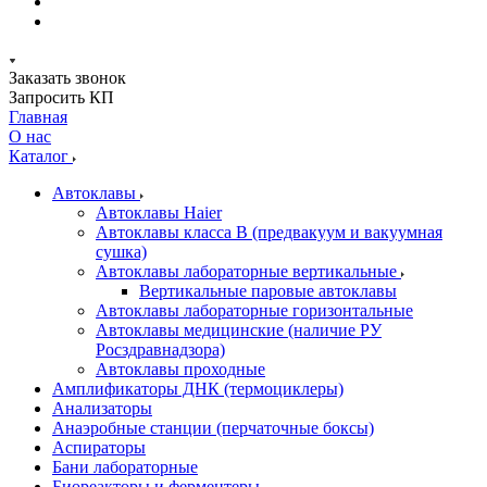
Заказать звонок
Запросить КП
Главная
О нас
Каталог
Автоклавы
Автоклавы Haier
Автоклавы класса B (предвакуум и вакуумная
сушка)
Автоклавы лабораторные вертикальные
Вертикальные паровые автоклавы
Автоклавы лабораторные горизонтальные
Автоклавы медицинские (наличие РУ
Росздравнадзора)
Автоклавы проходные
Амплификаторы ДНК (термоциклеры)
Анализаторы
Анаэробные станции (перчаточные боксы)
Аспираторы
Бани лабораторные
Биореакторы и ферментеры