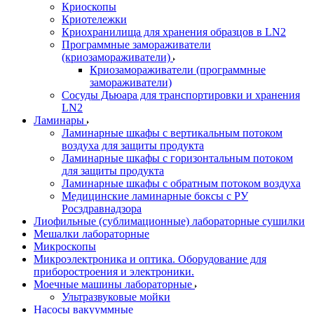
Криоскопы
Криотележки
Криохранилища для хранения образцов в LN2
Программные замораживатели
(криозамораживатели)
Криозамораживатели (программные
замораживатели)
Сосуды Дьюара для транспортировки и хранения
LN2
Ламинары
Ламинарные шкафы с вертикальным потоком
воздуха для защиты продукта
Ламинарные шкафы с горизонтальным потоком
для защиты продукта
Ламинарные шкафы с обратным потоком воздуха
Медицинские ламинарные боксы с РУ
Росздравнадзора
Лиофильные (сублимационные) лабораторные сушилки
Мешалки лабораторные
Микроскопы
Микроэлектроника и оптика. Оборудование для
приборостроения и электроники.
Моечные машины лабораторные
Ультразвуковые мойки
Насосы вакууммные