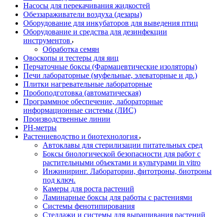
Насосы для перекачивания жидкостей
Обеззараживатели воздуха (дезары)
Оборудование для инкубаторов для выведения птиц
Оборудование и средства для дезинфекции
инструментов
Обработка семян
Овоскопы и тестеры для яиц
Перчаточные боксы (Фармацевтические изоляторы)
Печи лабораторные (муфельные, элеваторные и др.)
Плитки нагревательные лабораторные
Пробоподготовка (автоматическая)
Программное обеспечение, лабораторные
информационные системы (ЛИС)
Производственные линии
РH-метры
Растениеводство и биотехнология
Автоклавы для стерилизации питательных сред
Боксы биологической безопасности для работ с
растительными объектами и культурами in vitro
Инжиниринг. Лаборатории, фитотроны, биотроны
под ключ.
Камеры для роста растений
Ламинарные боксы для работы с растениями
Системы фенотипирования
Стеллажи и системы для выращивания растений