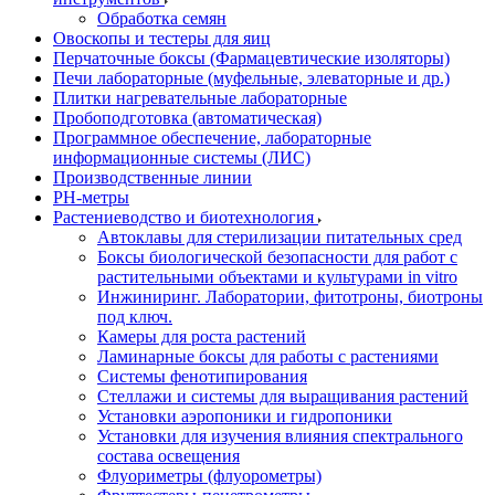
Обработка семян
Овоскопы и тестеры для яиц
Перчаточные боксы (Фармацевтические изоляторы)
Печи лабораторные (муфельные, элеваторные и др.)
Плитки нагревательные лабораторные
Пробоподготовка (автоматическая)
Программное обеспечение, лабораторные
информационные системы (ЛИС)
Производственные линии
РH-метры
Растениеводство и биотехнология
Автоклавы для стерилизации питательных сред
Боксы биологической безопасности для работ с
растительными объектами и культурами in vitro
Инжиниринг. Лаборатории, фитотроны, биотроны
под ключ.
Камеры для роста растений
Ламинарные боксы для работы с растениями
Системы фенотипирования
Стеллажи и системы для выращивания растений
Установки аэропоники и гидропоники
Установки для изучения влияния спектрального
состава освещения
Флуориметры (флуорометры)