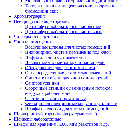
Морозильники лабораторные биомедицинские
Холодильники фармацевтические лабораторные
биомедицинские
Хроматография
Центрифуги лабораторные
Центрифуги лабораторные напольные
Центрифуги лабораторные настольные
Чиллеры (охладители)
Чистые помещения
Воздушные шлюзы для чистых помещений
Инжиниринг. Чистые помещения под ключ.
Лифты для чистых помещений
Локальные чистые зоны, чистые модули
Оборудование для деконтаминации
Окна передаточные для чистых помещений
Очистители обуви для чистых помещений
Санпропускники
Сборочные станции с ламинарным потоком
воздуха в рабочей зоне
Счетчики частиц портативные
Фильтро-вентиляционные модули и установки
Шкафы и тележки для чистых помещений
Шейкер инкубаторы (шейкер-термостаты)
Шейкеры лабораторные
Шкафы для хранения ЛВЖ, хим реактивов и др.