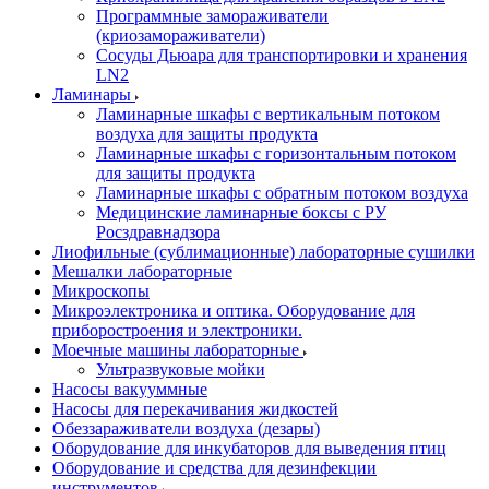
Программные замораживатели
(криозамораживатели)
Сосуды Дьюара для транспортировки и хранения
LN2
Ламинары
Ламинарные шкафы с вертикальным потоком
воздуха для защиты продукта
Ламинарные шкафы с горизонтальным потоком
для защиты продукта
Ламинарные шкафы с обратным потоком воздуха
Медицинские ламинарные боксы с РУ
Росздравнадзора
Лиофильные (сублимационные) лабораторные сушилки
Мешалки лабораторные
Микроскопы
Микроэлектроника и оптика. Оборудование для
приборостроения и электроники.
Моечные машины лабораторные
Ультразвуковые мойки
Насосы вакууммные
Насосы для перекачивания жидкостей
Обеззараживатели воздуха (дезары)
Оборудование для инкубаторов для выведения птиц
Оборудование и средства для дезинфекции
инструментов