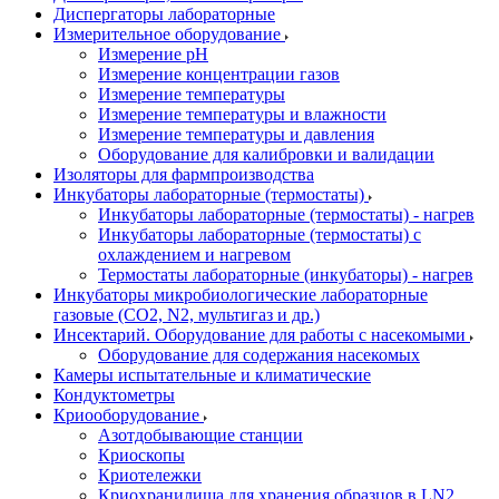
Диспергаторы лабораторные
Измерительное оборудование
Измерение pH
Измерение концентрации газов
Измерение температуры
Измерение температуры и влажности
Измерение температуры и давления
Оборудование для калибровки и валидации
Изоляторы для фармпроизводства
Инкубаторы лабораторные (термостаты)
Инкубаторы лабораторные (термостаты) - нагрев
Инкубаторы лабораторные (термостаты) с
охлаждением и нагревом
Термостаты лабораторные (инкубаторы) - нагрев
Инкубаторы микробиологические лабораторные
газовые (CO2, N2, мультигаз и др.)
Инсектарий. Оборудование для работы с насекомыми
Оборудование для содержания насекомых
Камеры испытательные и климатические
Кондуктометры
Криооборудование
Азотдобывающие станции
Криоскопы
Криотележки
Криохранилища для хранения образцов в LN2