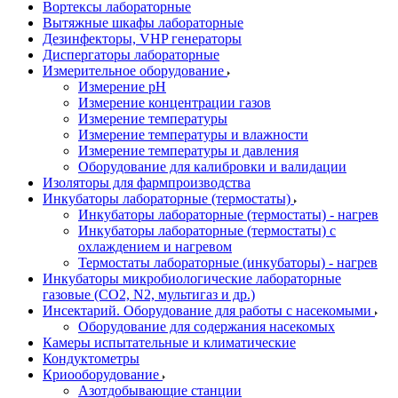
Вортексы лабораторные
Вытяжные шкафы лабораторные
Дезинфекторы, VHP генераторы
Диспергаторы лабораторные
Измерительное оборудование
Измерение pH
Измерение концентрации газов
Измерение температуры
Измерение температуры и влажности
Измерение температуры и давления
Оборудование для калибровки и валидации
Изоляторы для фармпроизводства
Инкубаторы лабораторные (термостаты)
Инкубаторы лабораторные (термостаты) - нагрев
Инкубаторы лабораторные (термостаты) с
охлаждением и нагревом
Термостаты лабораторные (инкубаторы) - нагрев
Инкубаторы микробиологические лабораторные
газовые (CO2, N2, мультигаз и др.)
Инсектарий. Оборудование для работы с насекомыми
Оборудование для содержания насекомых
Камеры испытательные и климатические
Кондуктометры
Криооборудование
Азотдобывающие станции