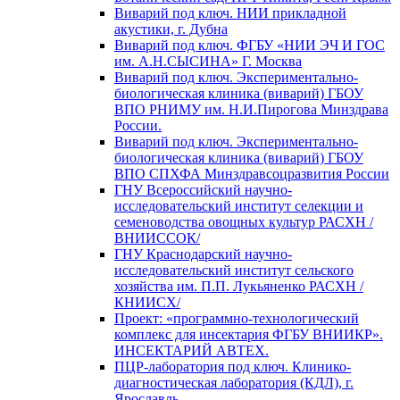
Виварий под ключ. НИИ прикладной
акустики, г. Дубна
Виварий под ключ. ФГБУ «НИИ ЭЧ И ГОС
им. А.Н.СЫСИНА» Г. Москва
Виварий под ключ. Экспериментально-
биологическая клиника (виварий) ГБОУ
ВПО РНИМУ им. Н.И.Пирогова Минздрава
России.
Виварий под ключ. Экспериментально-
биологическая клиника (виварий) ГБОУ
ВПО СПХФА Минздравсоцразвития России
ГНУ Всероссийский научно-
исследовательский институт селекции и
семеноводства овощных культур РАСХН /
ВНИИССОК/
ГНУ Краснодарский научно-
исследовательский институт сельского
хозяйства им. П.П. Лукьяненко РАСХН /
КНИИСХ/
Проект: «программно-технологический
комплекс для инсектария ФГБУ ВНИИКР».
ИНСЕКТАРИЙ АВТЕХ.
ПЦР-лаборатория под ключ. Клинико-
диагностическая лаборатория (КДЛ), г.
Ярославль.