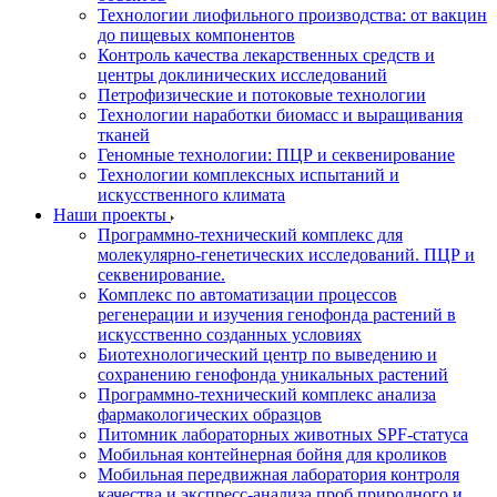
Технологии лиофильного производства: от вакцин
до пищевых компонентов
Контроль качества лекарственных средств и
центры доклинических исследований
Петрофизические и потоковые технологии
Технологии наработки биомасс и выращивания
тканей
Геномные технологии: ПЦР и секвенирование
Технологии комплексных испытаний и
искусственного климата
Наши проекты
Программно-технический комплекс для
молекулярно-генетических исследований. ПЦР и
секвенирование.
Комплекс по автоматизации процессов
регенерации и изучения генофонда растений в
искусственно созданных условиях
Биотехнологический центр по выведению и
сохранению генофонда уникальных растений
Программно-технический комплекс анализа
фармакологических образцов
Питомник лабораторных животных SPF-статуса
Мобильная контейнерная бойня для кроликов
Мобильная передвижная лаборатория контроля
качества и экспресс-анализа проб природного и