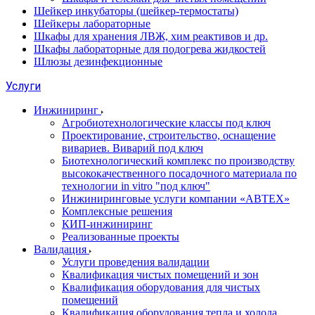
Шейкер инкубаторы (шейкер-термостаты)
Шейкеры лабораторные
Шкафы для хранения ЛВЖ, хим реактивов и др.
Шкафы лабораторные для подогрева жидкостей
Шлюзы дезинфекционные
Услуги
Инжиниринг
Агробиотехнологические классы под ключ
Проектирование, строительство, оснащение
вивариев. Виварий под ключ
Биотехнологический комплекс по производству
высококачественного посадочного материала по
технологии in vitro "под ключ"
Инжиниринговые услуги компании «АВТЕХ»
Комплексные решения
КИП-инжиниринг
Реализованные проекты
Валидация
Услуги проведения валидации
Квалификация чистых помещений и зон
Квалификация оборудования для чистых
помещений
Квалификация оборудования тепла и холода