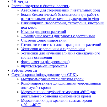
РH-метры
Растениеводство и биотехнология
Автоклавы для стерилизации питательных сред
Боксы биологической безопасности для работ с
растительными объектами и культурами in vitro
Инжиниринг. Лаборатории, фитотроны, биотроны
под ключ.
Камеры для роста растений
Ламинарные боксы для работы с растениями
Системы фенотипирования
Стеллажи и системы для выращивания растений
Установки аэропоники и гидропоники
Установки для изучения влияния спектрального
состава освещения
Флуориметры (флуорометры)
Фруттестеры-пенетрометры
Рефрактометры
Служба крови (оборудование для СПК)
Быстрозамораживатели плазмы крови
Комбинированные холодильники-морозильники
для службы крови
Морозильники глубокой заморозки -86°С для
длительного хранения компонентов крови
Морозильники для хранения плазмы крови
(-20…-40°С)