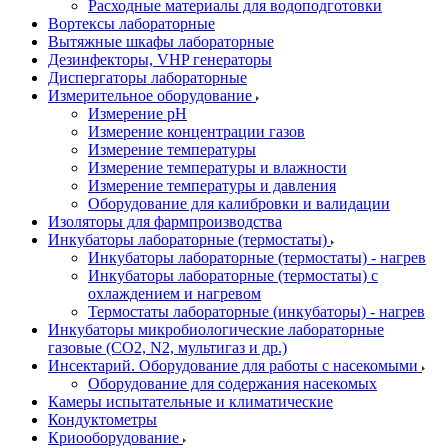
Расходные материалы для водоподготовки
Вортексы лабораторные
Вытяжные шкафы лабораторные
Дезинфекторы, VHP генераторы
Диспергаторы лабораторные
Измерительное оборудование
Измерение pH
Измерение концентрации газов
Измерение температуры
Измерение температуры и влажности
Измерение температуры и давления
Оборудование для калибровки и валидации
Изоляторы для фармпроизводства
Инкубаторы лабораторные (термостаты)
Инкубаторы лабораторные (термостаты) - нагрев
Инкубаторы лабораторные (термостаты) с
охлаждением и нагревом
Термостаты лабораторные (инкубаторы) - нагрев
Инкубаторы микробиологические лабораторные
газовые (CO2, N2, мультигаз и др.)
Инсектарий. Оборудование для работы с насекомыми
Оборудование для содержания насекомых
Камеры испытательные и климатические
Кондуктометры
Криооборудование