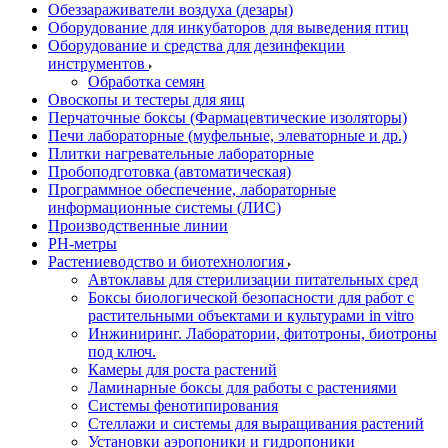
Обеззараживатели воздуха (дезары)
Оборудование для инкубаторов для выведения птиц
Оборудование и средства для дезинфекции
инструментов
Обработка семян
Овоскопы и тестеры для яиц
Перчаточные боксы (Фармацевтические изоляторы)
Печи лабораторные (муфельные, элеваторные и др.)
Плитки нагревательные лабораторные
Пробоподготовка (автоматическая)
Программное обеспечение, лабораторные
информационные системы (ЛИС)
Производственные линии
РH-метры
Растениеводство и биотехнология
Автоклавы для стерилизации питательных сред
Боксы биологической безопасности для работ с
растительными объектами и культурами in vitro
Инжиниринг. Лаборатории, фитотроны, биотроны
под ключ.
Камеры для роста растений
Ламинарные боксы для работы с растениями
Системы фенотипирования
Стеллажи и системы для выращивания растений
Установки аэропоники и гидропоники