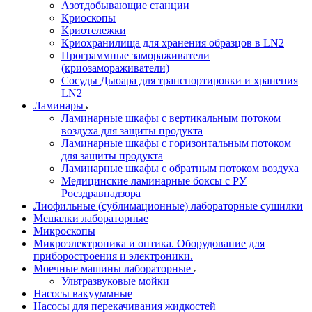
Азотдобывающие станции
Криоскопы
Криотележки
Криохранилища для хранения образцов в LN2
Программные замораживатели
(криозамораживатели)
Сосуды Дьюара для транспортировки и хранения
LN2
Ламинары
Ламинарные шкафы с вертикальным потоком
воздуха для защиты продукта
Ламинарные шкафы с горизонтальным потоком
для защиты продукта
Ламинарные шкафы с обратным потоком воздуха
Медицинские ламинарные боксы с РУ
Росздравнадзора
Лиофильные (сублимационные) лабораторные сушилки
Мешалки лабораторные
Микроскопы
Микроэлектроника и оптика. Оборудование для
приборостроения и электроники.
Моечные машины лабораторные
Ультразвуковые мойки
Насосы вакууммные
Насосы для перекачивания жидкостей