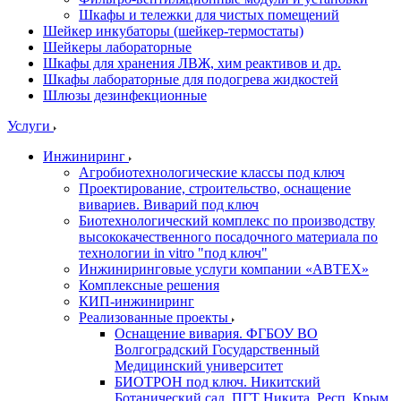
Шкафы и тележки для чистых помещений
Шейкер инкубаторы (шейкер-термостаты)
Шейкеры лабораторные
Шкафы для хранения ЛВЖ, хим реактивов и др.
Шкафы лабораторные для подогрева жидкостей
Шлюзы дезинфекционные
Услуги
Инжиниринг
Агробиотехнологические классы под ключ
Проектирование, строительство, оснащение
вивариев. Виварий под ключ
Биотехнологический комплекс по производству
высококачественного посадочного материала по
технологии in vitro "под ключ"
Инжиниринговые услуги компании «АВТЕХ»
Комплексные решения
КИП-инжиниринг
Реализованные проекты
Оснащение вивария. ФГБОУ ВО
Волгоградский Государственный
Медицинский университет
БИОТРОН под ключ. Никитский
Ботанический сад. ПГТ Никита, Респ. Крым.