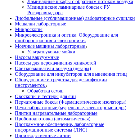
Ламинарные шкафы с обратным потоком воздуха
Медицинские ламинарные боксы с РУ
Росздравнадзора
Лиофильные (сублимационные) лабораторные сушилки
Мешалки лабораторные
Микроскопы
Микроэлектроника и оптика. Оборудование для
приборостроения и электроники.
Моечные машины лабораторные
Ультразвуковые мойки
Насосы вакууммные
Насосы для перекачивания жидкостей
Обеззараживатели воздуха (дезары)
Оборудование для инкубаторов для выведения птиц
Оборудование и средства для дезинфекции
инструментов
Обработка семян
Овоскопы и тестеры для яиц
Перчаточные боксы (Фармацевтические изоляторы)
Печи лабораторные (муфельные, элеваторные и др.)
Плитки нагревательные лабораторные
Пробоподготовка (автоматическая)
Программное обеспечение, лабораторные
информационные системы (ЛИС)
Производственные линии