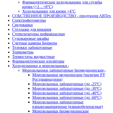
Фармацевтические холодильники для службы
крови (+2…+8°С)
Холодильники для крови +4°С
СОБСТВЕННОЕ ПРОИЗВОДСТВО - продукция АВТех
Спектрофотометры
Средоварки
Стеллажи для вивария
Стерилизаторы инфракрасные
Сухожаровые шкафы
Счетные камеры Бюркера
Тележки лабораторные
Термометры
Термостаты жидкостные
Фармацевтические изоляторы
Холодильники и морозильники
Морозильники лабораторные биомедицинские
Морозильники медицинские (наличие РУ
Росздравнадзора)
Морозильники лабораторные (до -25ºС)
Морозильники лабораторные (до -30ºС)
Морозильники лабораторные (до -40ºС)
Морозильники лабораторные (до -60ºС)
Морозильники лабораторные
взрывозащищенные (взрывобезопасные)
Морозильники биомедицинские