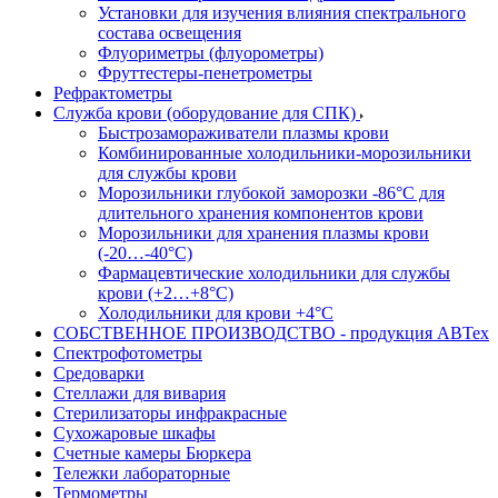
Установки для изучения влияния спектрального
состава освещения
Флуориметры (флуорометры)
Фруттестеры-пенетрометры
Рефрактометры
Служба крови (оборудование для СПК)
Быстрозамораживатели плазмы крови
Комбинированные холодильники-морозильники
для службы крови
Морозильники глубокой заморозки -86°С для
длительного хранения компонентов крови
Морозильники для хранения плазмы крови
(-20…-40°С)
Фармацевтические холодильники для службы
крови (+2…+8°С)
Холодильники для крови +4°С
СОБСТВЕННОЕ ПРОИЗВОДСТВО - продукция АВТех
Спектрофотометры
Средоварки
Стеллажи для вивария
Стерилизаторы инфракрасные
Сухожаровые шкафы
Счетные камеры Бюркера
Тележки лабораторные
Термометры