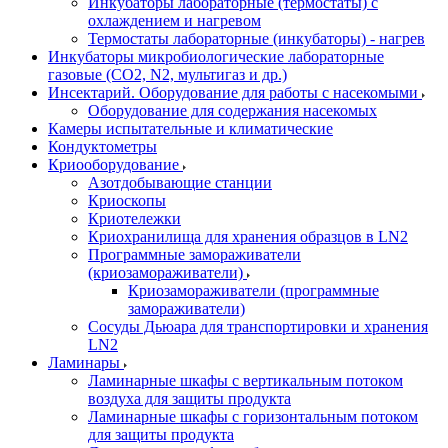
Инкубаторы лабораторные (термостаты) с
охлаждением и нагревом
Термостаты лабораторные (инкубаторы) - нагрев
Инкубаторы микробиологические лабораторные
газовые (CO2, N2, мультигаз и др.)
Инсектарий. Оборудование для работы с насекомыми
Оборудование для содержания насекомых
Камеры испытательные и климатические
Кондуктометры
Криооборудование
Азотдобывающие станции
Криоскопы
Криотележки
Криохранилища для хранения образцов в LN2
Программные замораживатели
(криозамораживатели)
Криозамораживатели (программные
замораживатели)
Сосуды Дьюара для транспортировки и хранения
LN2
Ламинары
Ламинарные шкафы с вертикальным потоком
воздуха для защиты продукта
Ламинарные шкафы с горизонтальным потоком
для защиты продукта