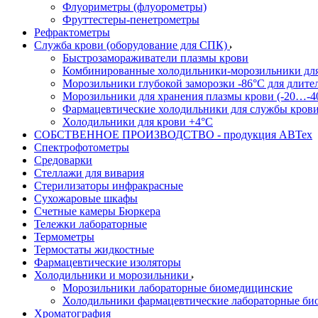
Флуориметры (флуорометры)
Фруттестеры-пенетрометры
Рефрактометры
Служба крови (оборудование для СПК)
Быстрозамораживатели плазмы крови
Комбинированные холодильники-морозильники дл
Морозильники глубокой заморозки -86°С для длите
Морозильники для хранения плазмы крови (-20…-4
Фармацевтические холодильники для службы кров
Холодильники для крови +4°С
СОБСТВЕННОЕ ПРОИЗВОДСТВО - продукция АВТех
Спектрофотометры
Средоварки
Стеллажи для вивария
Стерилизаторы инфракрасные
Сухожаровые шкафы
Счетные камеры Бюркера
Тележки лабораторные
Термометры
Термостаты жидкостные
Фармацевтические изоляторы
Холодильники и морозильники
Морозильники лабораторные биомедицинские
Холодильники фармацевтические лабораторные би
Хроматография