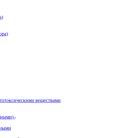
а)
ора)
итотоксическими веществами
отными)
тными