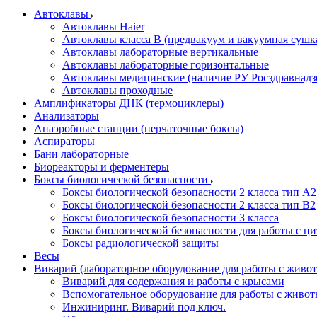
Автоклавы
Автоклавы Haier
Автоклавы класса B (предвакуум и вакуумная сушк
Автоклавы лабораторные вертикальные
Автоклавы лабораторные горизонтальные
Автоклавы медицинские (наличие РУ Росздравнадз
Автоклавы проходные
Амплификаторы ДНК (термоциклеры)
Анализаторы
Анаэробные станции (перчаточные боксы)
Аспираторы
Бани лабораторные
Биореакторы и ферментеры
Боксы биологической безопасности
Боксы биологической безопасности 2 класса тип A2
Боксы биологической безопасности 2 класса тип B2
Боксы биологической безопасности 3 класса
Боксы биологической безопасности для работы с ц
Боксы радиологической защиты
Весы
Виварий (лабораторное оборудование для работы с жив
Виварий для содержания и работы с крысами
Вспомогательное оборудование для работы с живо
Инжиниринг. Виварий под ключ.