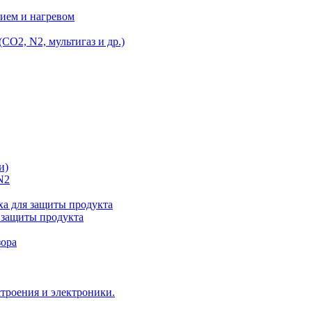
ием и нагревом
O2, N2, мультигаз и др.)
и)
N2
а для защиты продукта
 защиты продукта
зора
троения и электроники.