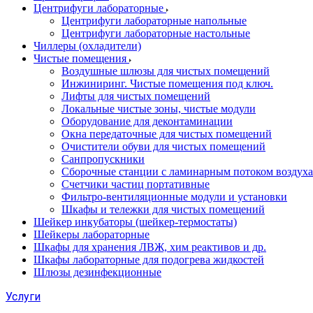
Центрифуги лабораторные
Центрифуги лабораторные напольные
Центрифуги лабораторные настольные
Чиллеры (охладители)
Чистые помещения
Воздушные шлюзы для чистых помещений
Инжиниринг. Чистые помещения под ключ.
Лифты для чистых помещений
Локальные чистые зоны, чистые модули
Оборудование для деконтаминации
Окна передаточные для чистых помещений
Очистители обуви для чистых помещений
Санпропускники
Сборочные станции с ламинарным потоком воздуха 
Счетчики частиц портативные
Фильтро-вентиляционные модули и установки
Шкафы и тележки для чистых помещений
Шейкер инкубаторы (шейкер-термостаты)
Шейкеры лабораторные
Шкафы для хранения ЛВЖ, хим реактивов и др.
Шкафы лабораторные для подогрева жидкостей
Шлюзы дезинфекционные
Услуги