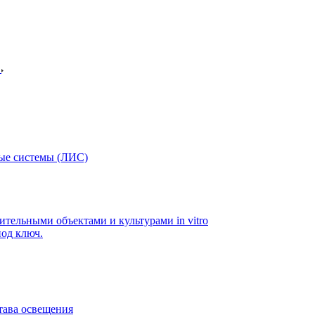
в
ые системы (ЛИС)
ительными объектами и культурами in vitro
од ключ.
тава освещения