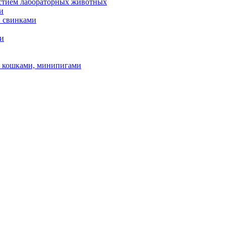
астием лабораторных животных
и
и свинками
ми
и, кошками, минипигами