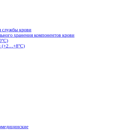
я службы крови
льного хранения компонентов крови
0°С)
и (+2…+8°С)
омедицинские