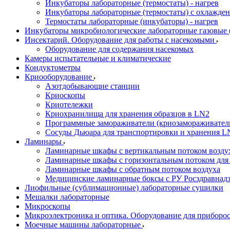
Инкубаторы лабораторные (термостаты) - нагрев
Инкубаторы лабораторные (термостаты) с охлажден
Термостаты лабораторные (инкубаторы) - нагрев
Инкубаторы микробиологические лабораторные газовые (C
Инсектарий. Оборудование для работы с насекомыми
Оборудование для содержания насекомых
Камеры испытательные и климатические
Кондуктометры
Криооборудование
Азотдобывающие станции
Криоскопы
Криотележки
Криохранилища для хранения образцов в LN2
Программные замораживатели (криозамораживател
Сосуды Дьюара для транспортировки и хранения L
Ламинары
Ламинарные шкафы с вертикальным потоком воздух
Ламинарные шкафы с горизонтальным потоком для
Ламинарные шкафы с обратным потоком воздуха
Медицинские ламинарные боксы с РУ Росздравнад
Лиофильные (сублимационные) лабораторные сушилки
Мешалки лабораторные
Микроскопы
Микроэлектроника и оптика. Оборудование для приборос
Моечные машины лабораторные