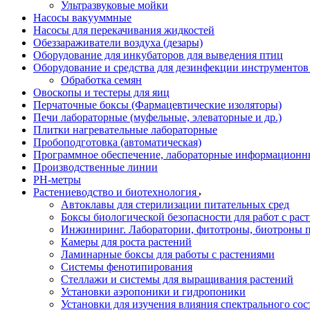
Ультразвуковые мойки
Насосы вакууммные
Насосы для перекачивания жидкостей
Обеззараживатели воздуха (дезары)
Оборудование для инкубаторов для выведения птиц
Оборудование и средства для дезинфекции инструменто
Обработка семян
Овоскопы и тестеры для яиц
Перчаточные боксы (Фармацевтические изоляторы)
Печи лабораторные (муфельные, элеваторные и др.)
Плитки нагревательные лабораторные
Пробоподготовка (автоматическая)
Программное обеспечение, лабораторные информационн
Производственные линии
РH-метры
Растениеводство и биотехнология
Автоклавы для стерилизации питательных сред
Боксы биологической безопасности для работ с раст
Инжиниринг. Лаборатории, фитотроны, биотроны п
Камеры для роста растений
Ламинарные боксы для работы с растениями
Системы фенотипирования
Стеллажи и системы для выращивания растений
Установки аэропоники и гидропоники
Установки для изучения влияния спектрального сос