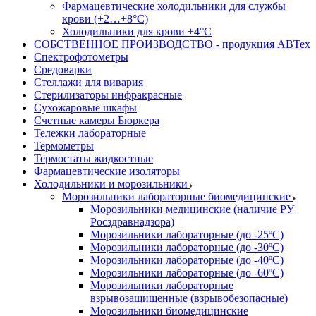
Фармацевтические холодильники для службы
крови (+2…+8°С)
Холодильники для крови +4°С
СОБСТВЕННОЕ ПРОИЗВОДСТВО - продукция АВТех
Спектрофотометры
Средоварки
Стеллажи для вивария
Стерилизаторы инфракрасные
Сухожаровые шкафы
Счетные камеры Бюркера
Тележки лабораторные
Термометры
Термостаты жидкостные
Фармацевтические изоляторы
Холодильники и морозильники
Морозильники лабораторные биомедицинские
Морозильники медицинские (наличие РУ
Росздравнадзора)
Морозильники лабораторные (до -25ºС)
Морозильники лабораторные (до -30ºС)
Морозильники лабораторные (до -40ºС)
Морозильники лабораторные (до -60ºС)
Морозильники лабораторные
взрывозащищенные (взрывобезопасные)
Морозильники биомедицинские