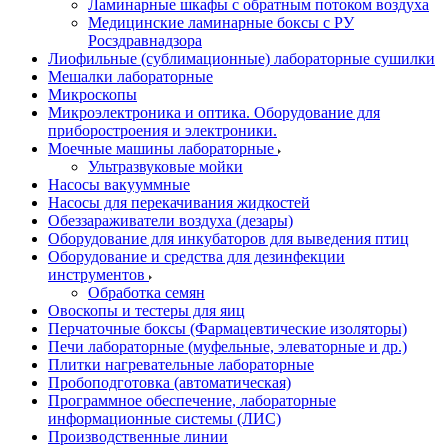
Ламинарные шкафы с обратным потоком воздуха
Медицинские ламинарные боксы с РУ
Росздравнадзора
Лиофильные (сублимационные) лабораторные сушилки
Мешалки лабораторные
Микроскопы
Микроэлектроника и оптика. Оборудование для
приборостроения и электроники.
Моечные машины лабораторные
Ультразвуковые мойки
Насосы вакууммные
Насосы для перекачивания жидкостей
Обеззараживатели воздуха (дезары)
Оборудование для инкубаторов для выведения птиц
Оборудование и средства для дезинфекции
инструментов
Обработка семян
Овоскопы и тестеры для яиц
Перчаточные боксы (Фармацевтические изоляторы)
Печи лабораторные (муфельные, элеваторные и др.)
Плитки нагревательные лабораторные
Пробоподготовка (автоматическая)
Программное обеспечение, лабораторные
информационные системы (ЛИС)
Производственные линии