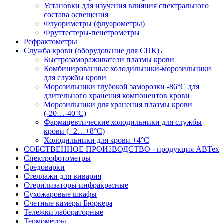
Установки для изучения влияния спектрального
состава освещения
Флуориметры (флуорометры)
Фруттестеры-пенетрометры
Рефрактометры
Служба крови (оборудование для СПК)
Быстрозамораживатели плазмы крови
Комбинированные холодильники-морозильники
для службы крови
Морозильники глубокой заморозки -86°С для
длительного хранения компонентов крови
Морозильники для хранения плазмы крови
(-20…-40°С)
Фармацевтические холодильники для службы
крови (+2…+8°С)
Холодильники для крови +4°С
СОБСТВЕННОЕ ПРОИЗВОДСТВО - продукция АВТех
Спектрофотометры
Средоварки
Стеллажи для вивария
Стерилизаторы инфракрасные
Сухожаровые шкафы
Счетные камеры Бюркера
Тележки лабораторные
Термометры