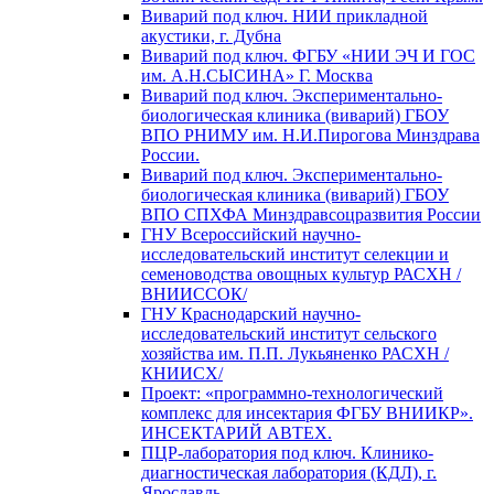
Виварий под ключ. НИИ прикладной
акустики, г. Дубна
Виварий под ключ. ФГБУ «НИИ ЭЧ И ГОС
им. А.Н.СЫСИНА» Г. Москва
Виварий под ключ. Экспериментально-
биологическая клиника (виварий) ГБОУ
ВПО РНИМУ им. Н.И.Пирогова Минздрава
России.
Виварий под ключ. Экспериментально-
биологическая клиника (виварий) ГБОУ
ВПО СПХФА Минздравсоцразвития России
ГНУ Всероссийский научно-
исследовательский институт селекции и
семеноводства овощных культур РАСХН /
ВНИИССОК/
ГНУ Краснодарский научно-
исследовательский институт сельского
хозяйства им. П.П. Лукьяненко РАСХН /
КНИИСХ/
Проект: «программно-технологический
комплекс для инсектария ФГБУ ВНИИКР».
ИНСЕКТАРИЙ АВТЕХ.
ПЦР-лаборатория под ключ. Клинико-
диагностическая лаборатория (КДЛ), г.
Ярославль.