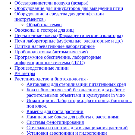
Обеззараживатели воздуха (дезары)
Оборудование для инкубаторов для выведения птиц
Оборудование и средства для дезинфекции
инструментов
Обработка семян
Овоскопы и тестеры для яиц
Перчаточные боксы (Фармацевтические изоляторы)
Печи лабораторные (муфельные, элеваторные и др.)
Плитки нагревательные лабораторные
Пробоподготовка (автоматическая)
Программное обеспечение, лабораторные
информационные системы (ЛИС)
Производственные линии
РH-метры
Растениеводство и биотехнология
Автоклавы для стерилизации питательных сред
Боксы биологической безопасности для работ с
растительными объектами и культурами in vitro
Инжиниринг. Лаборатории, фитотроны, биотроны
под ключ.
Камеры для роста растений
Ламинарные боксы для работы с растениями
Системы фенотипирования
Стеллажи и системы для выращивания растений
Установки аэропоники и гидропоники