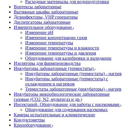
Расходные материалы для водоподготовки
Вортексы лабораторные
Вытяжные шкафы лабораторные
Дезинфекторы, VHP генераторы
Диспергаторы лабораторные
Измерительное оборудование
Измерение pH
Измерение концентрации газов
Измерение температуры
Измерение температуры и влажности
Измерение температуры и давления
Оборудование для калибровки и валидации
Изоляторы для фармпроизводства
Инкубаторы лабораторные (термостаты)
Инкубаторы лабораторные (термостаты) - нагрев
Инкубаторы лабораторные (термостаты) с
охлаждением и нагревом
Термостаты лабораторные (инкубаторы) - нагрев
Инкубаторы микробиологические лабораторные
газовые (CO2, N2, мультигаз и др.)
Инсектарий. Оборудование для работы с насекомыми
Оборудование для содержания насекомых
Камеры испытательные и климатические
Кондуктометры
Криооборудование