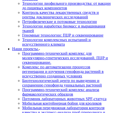
Технологии лиофильного производства: от вакцин
до пищевых компонентов
Контроль качества лекарственных средств и
центры доклинических исследований
Петрофизические и потоковые технологии
Технологии наработки биомасс и выращивания
тканей
Геномные технологии: ПЦР и секвенирование
Технологии комплексных испытаний и
искусственного климата
Наши проекты
Программно-технический комплекс для
молекулярно-генетических исследований. ПЦР и
секвенирование.
Комплекс по автоматизации процессов
регенерации и изучения генофонда растений в
искусственно созданных условиях
Биотехнологический центр по выведению и
сохранению генофонда уникальных растений
Программно-технический комплекс анализа
фармакологических образцов
Питомник лабораторных животных SPF-статуса
Мобильная контейнерная бойня для кроликов
Мобильная передвижная лаборатория контроля
качества и экспресс-анализа проб природного и