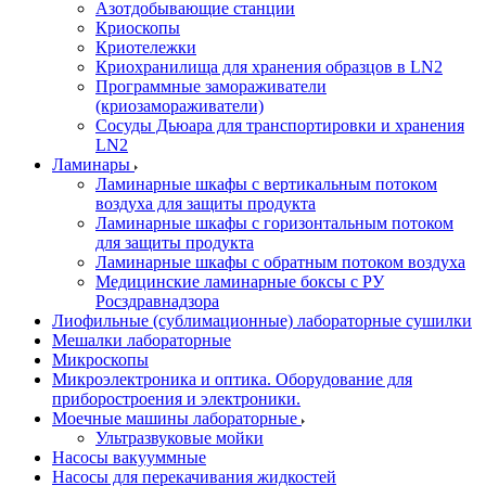
Азотдобывающие станции
Криоскопы
Криотележки
Криохранилища для хранения образцов в LN2
Программные замораживатели
(криозамораживатели)
Сосуды Дьюара для транспортировки и хранения
LN2
Ламинары
Ламинарные шкафы с вертикальным потоком
воздуха для защиты продукта
Ламинарные шкафы с горизонтальным потоком
для защиты продукта
Ламинарные шкафы с обратным потоком воздуха
Медицинские ламинарные боксы с РУ
Росздравнадзора
Лиофильные (сублимационные) лабораторные сушилки
Мешалки лабораторные
Микроскопы
Микроэлектроника и оптика. Оборудование для
приборостроения и электроники.
Моечные машины лабораторные
Ультразвуковые мойки
Насосы вакууммные
Насосы для перекачивания жидкостей