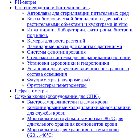
РH-метры
Растениеводство и биотехнология
Автоклавы для стерилизации питательных сред
Боксы биологической безопасности для работ с
растительными объектами и культурами in vitro
Инжиниринг. Лаборатории, фитотроны, биотроны
под ключ.
Камеры для роста растений
Ламинарные боксы для работы с растениями
Системы фенотипирования
Стеллажи и системы для выращивания растений
Установки аэропоники и гидропоники
Установки для изучения влияния спектрального
состава освещения
Флуориметры (флуорометры)
Фруттестеры-пенетрометры
Рефрактометры
Служба крови (оборудование для СПК)
Быстрозамораживатели плазмы крови
Комбинированные холодильники-морозильники
для службы крови
Морозильники глубокой заморозки -86°С для
длительного хранения компонентов крови
Морозильники для хранения плазмы крови
(-20…-40°С)