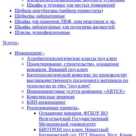
Шкафы и тележки для чистых помещений
Шейкер инкубаторы (шейкер-термостаты)
Шейкеры лабораторные
Шкафы для хранения ЛВЖ, хим реактивов и др.
Шкафы лабораторные для подогрева жидкостей
Шлюзы дезинфекционные
Услуги
Инжиниринг
Агробиотехнологические классы под ключ
Проектирование, строительство, оснащение
вивариев. Виварий под ключ
Биотехнологический комплекс по производству
высококачественного посадочного материала по
технологии in vitro "под ключ"
Инжиниринговые услуги компании «АВТЕХ»
Комплексные решения
КИП-инжиниринг
Реализованные проекты
Оснащение вивария. ФГБОУ ВО
Волгоградский Государственный
Медицинский университет
БИОТРОН под ключ. Никитский
Ботанический сад. ПГТ Никита, Респ. Крым.