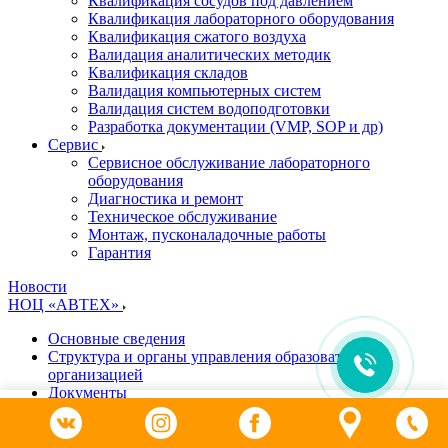
Квалификация сосудов под давлением
Квалификация лабораторного оборудования
Квалификация сжатого воздуха
Валидация аналитических методик
Квалификация складов
Валидация компьютерных систем
Валидация систем водоподготовки
Разработка документации (VMP, SOP и др)
Cервис
Сервисное обслуживание лабораторного
оборудования
Диагностика и ремонт
Техническое обслуживание
Монтаж, пусконаладочные работы
Гарантия
Новости
НОЦ «АВТЕХ»
Основные сведения
Структура и органы управления образовательной
организацией
Документы
Образование
0
Руководство. Педагогический (научно-педагогический)
Каталог
Поиск
Сравнение
Избранное
Контакты
состав