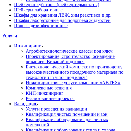
Шейкер инкубаторы (шейкер-термостаты)
Шейкеры лабораторные
Шкафы для хранения ЛВЖ, хим реактивов и др.
Шкафы лабораторные для подогрева жидкостей
Шлюзы дезинфекционные
Услуги
Инжиниринг
Агробиотехнологические классы под ключ
Проектирование, строительство, оснащение
вивариев. Виварий под ключ
Биотехнологический комплекс по производству
высококачественного посадочного материала по
технологии in vitro "под ключ"
Инжиниринговые услуги компании «АВТЕХ»
Комплексные решения
КИП-инжиниринг
Реализованные проекты
Валидация
Услуги проведения валидации
Квалификация чистых помещений и зон
Квалификация оборудования для чистых
помещений
Квалификация оборудования тепла и холода