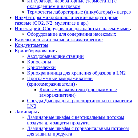
Инкубаторы лабораторные (термостаты) с
охлаждением и нагревом
Термостаты лабораторные (инкубаторы) - нагрев
Инкубаторы микробиологические лабораторные
газовые (CO2, N2, мультигаз и др.)
Инсектарий. Оборудование для работы с насекомыми
Оборудование для содержания насекомых
Камеры испытательные и климатические
Кондуктометры
Криооборудование
Азотдобывающие станции
Криоскопы
Криотележки
Криохранилища для хранения образцов в LN2
Программные замораживатели
(криозамораживатели)
Криозамораживатели (программные
замораживатели)
Сосуды Дьюара для транспортировки и хранения
LN2
Ламинары
Ламинарные шкафы с вертикальным потоком
воздуха для защиты продукта
Ламинарные шкафы с горизонтальным потоком
для защиты продукта