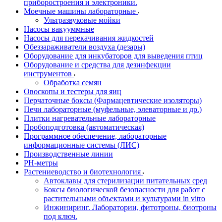
приборостроения и электроники.
Моечные машины лабораторные
Ультразвуковые мойки
Насосы вакууммные
Насосы для перекачивания жидкостей
Обеззараживатели воздуха (дезары)
Оборудование для инкубаторов для выведения птиц
Оборудование и средства для дезинфекции
инструментов
Обработка семян
Овоскопы и тестеры для яиц
Перчаточные боксы (Фармацевтические изоляторы)
Печи лабораторные (муфельные, элеваторные и др.)
Плитки нагревательные лабораторные
Пробоподготовка (автоматическая)
Программное обеспечение, лабораторные
информационные системы (ЛИС)
Производственные линии
РH-метры
Растениеводство и биотехнология
Автоклавы для стерилизации питательных сред
Боксы биологической безопасности для работ с
растительными объектами и культурами in vitro
Инжиниринг. Лаборатории, фитотроны, биотроны
под ключ.