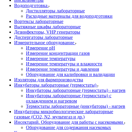
Вискозиметры
Водоподготовка
Дистилляторы лабораторные
Расходные материалы для водоподготовки
Вортексы лабораторные
Вытяжные шкафы лабораторные
Дезинфекторы, VHP генераторы
Диспергаторы лабораторные
Измерительное оборудование
Измерение pH
Измерение концентрации газов
Измерение температуры
Измерение температуры и влажности
Измерение температуры и давления
Оборудование для калибровки и валидации
Изоляторы для фармпроизводства
Инкубаторы лабораторные (термостаты)
Инкубаторы лабораторные (термостаты) - нагрев
Инкубаторы лабораторные (термостаты) с
охлаждением и нагревом
Термостаты лабораторные (инкубаторы) - нагрев
Инкубаторы микробиологические лабораторные
газовые (CO2, N2, мультигаз и др.)
Инсектарий. Оборудование для работы с насекомыми
Оборудование для содержания насекомых