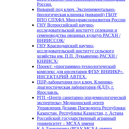
России.
Виварий под ключ. Экспериментально-
биологическая клиника (виварий) ГБОУ
ВПО СПХФА Минздравсоцразвития России
ГНУ Всероссийский научно-
исследовательский институт селекции и
семеноводства овощных культур РАСХН /
ВНИИССОК/
ГНУ Краснодарский научно-
исследовательский институт сельского
хозяйства им. П.П. Лукьяненко РАСХН /
КНИИСХ/
Проект: «программно-технологический
комплекс для инсектария ФГБУ ВНИИКР».
ИНСЕКТАРИЙ АВТЕХ.
ПЦР-лаборатория под ключ. Клинико-
диагностическая лаборатория (КДЛ), г.
Ярославль.
РГП «Центр санитарно-эпидемиологической
экспертизы» Медицинский центр
Управления Делами Президента Республики
Казахстан. Республика Казахстан, г. Астана
Российский государственный аграрный
университет – МСХА имени
К.А.Тимирязева (РГАУ-МСХА имени