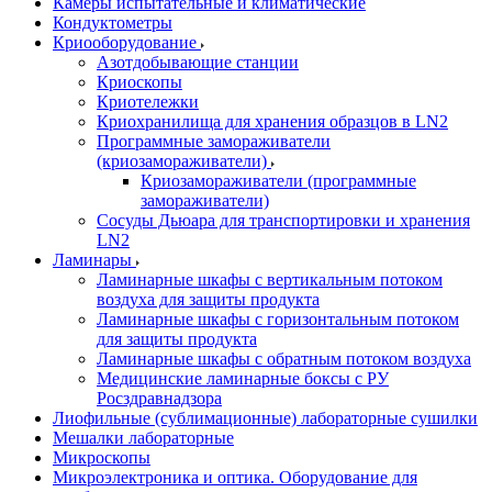
Камеры испытательные и климатические
Кондуктометры
Криооборудование
Азотдобывающие станции
Криоскопы
Криотележки
Криохранилища для хранения образцов в LN2
Программные замораживатели
(криозамораживатели)
Криозамораживатели (программные
замораживатели)
Сосуды Дьюара для транспортировки и хранения
LN2
Ламинары
Ламинарные шкафы с вертикальным потоком
воздуха для защиты продукта
Ламинарные шкафы с горизонтальным потоком
для защиты продукта
Ламинарные шкафы с обратным потоком воздуха
Медицинские ламинарные боксы с РУ
Росздравнадзора
Лиофильные (сублимационные) лабораторные сушилки
Мешалки лабораторные
Микроскопы
Микроэлектроника и оптика. Оборудование для