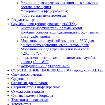
Установки для изучения влияния спектрального
состава освещения
Флуориметры (флуорометры)
Фруттестеры-пенетрометры
Рефрактометры
Служба крови (оборудование для СПК)
Быстрозамораживатели плазмы крови
Комбинированные холодильники-морозильники
для службы крови
Морозильники глубокой заморозки -86°С для
длительного хранения компонентов крови
Морозильники для хранения плазмы крови
(-20…-40°С)
Фармацевтические холодильники для службы
крови (+2…+8°С)
Холодильники для крови +4°С
СОБСТВЕННОЕ ПРОИЗВОДСТВО - продукция АВТех
Спектрофотометры
Средоварки
Стеллажи для вивария
Стерилизаторы инфракрасные
Сухожаровые шкафы
Счетные камеры Бюркера
Тележки лабораторные
Термометры