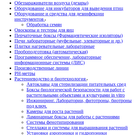
Обеззараживатели воздуха (дезары)
Оборудование для инкубаторов для выведения птиц
Оборудование и средства для дезинфекции
инструментов
Обработка семян
Овоскопы и тестеры для яиц
Перчаточные боксы (Фармацевтические изоляторы)
Печи лабораторные (муфельные, элеваторные и др.)
Плитки нагревательные лабораторные
Пробоподготовка (автоматическая)
Программное обеспечение, лабораторные
информационные системы (ЛИС)
Производственные линии
РH-метры
Растениеводство и биотехнология
Автоклавы для стерилизации питательных сред
Боксы биологической безопасности для работ с
растительными объектами и культурами in vitro
Инжиниринг. Лаборатории, фитотроны, биотроны
под ключ.
Камеры для роста растений
Ламинарные боксы для работы с растениями
Системы фенотипирования
Стеллажи и системы для выращивания растений
Установки аэропоники и гидропоники