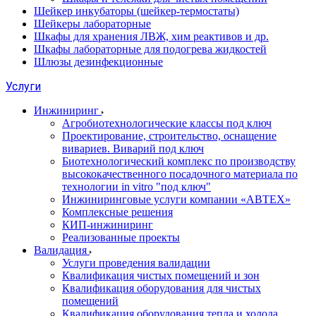
Шейкер инкубаторы (шейкер-термостаты)
Шейкеры лабораторные
Шкафы для хранения ЛВЖ, хим реактивов и др.
Шкафы лабораторные для подогрева жидкостей
Шлюзы дезинфекционные
Услуги
Инжиниринг
Агробиотехнологические классы под ключ
Проектирование, строительство, оснащение
вивариев. Виварий под ключ
Биотехнологический комплекс по производству
высококачественного посадочного материала по
технологии in vitro "под ключ"
Инжиниринговые услуги компании «АВТЕХ»
Комплексные решения
КИП-инжиниринг
Реализованные проекты
Валидация
Услуги проведения валидации
Квалификация чистых помещений и зон
Квалификация оборудования для чистых
помещений
Квалификация оборудования тепла и холода