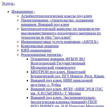
Услуги
Инжиниринг
Агробиотехнологические классы под ключ
Проектирование, строительство, оснащение
вивариев. Виварий под ключ
Биотехнологический комплекс по производству
высококачественного посадочного материала по
технологии in vitro "под ключ"
Инжиниринговые услуги компании «АВТЕХ»
Комплексные решения
КИП-инжиниринг
Реализованные проекты
Оснащение вивария. ФГБОУ ВО
Волгоградский Государственный
Медицинский университет
БИОТРОН под ключ. Никитский
Ботанический сад. ПГТ Никита, Респ. Крым.
Виварий под ключ. НИИ прикладной
акустики, г. Дубна
Виварий под ключ. ФГБУ «НИИ ЭЧ И ГОС
им. А.Н.СЫСИНА» Г. Москва
Виварий под ключ. Экспериментально-
биологическая клиника (виварий) ГБОУ
ВПО РНИМУ им. Н.И.Пирогова Минздрава