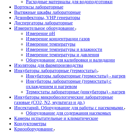
Расходные материалы для водоподготовки
Вортексы лабораторные
Вытяжные шкафы лабораторные
Дезинфекторы, VHP генераторы
Диспергаторы лабораторные
Измерительное оборудование
Измерение pH
Измерение концентрации газов
Измерение температуры
Измерение температуры и влажности
Измерение температуры и давления
Оборудование для калибровки и валидации
Изоляторы для фармпроизводства
Инкубаторы лабораторные (термостаты)
Инкубаторы лабораторные (термостаты) - нагрев
Инкубаторы лабораторные (термостаты) с
охлаждением и нагревом
Термостаты лабораторные (инкубаторы) - нагрев
Инкубаторы микробиологические лабораторные
газовые (CO2, N2, мультигаз и др.)
Инсектарий. Оборудование для работы с насекомыми
Оборудование для содержания насекомых
Камеры испытательные и климатические
Кондуктометры
Криооборудование