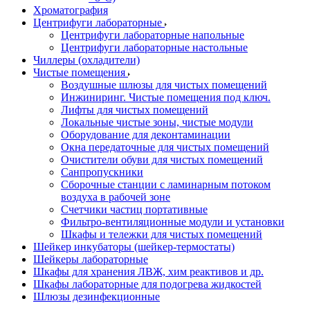
Хроматография
Центрифуги лабораторные
Центрифуги лабораторные напольные
Центрифуги лабораторные настольные
Чиллеры (охладители)
Чистые помещения
Воздушные шлюзы для чистых помещений
Инжиниринг. Чистые помещения под ключ.
Лифты для чистых помещений
Локальные чистые зоны, чистые модули
Оборудование для деконтаминации
Окна передаточные для чистых помещений
Очистители обуви для чистых помещений
Санпропускники
Сборочные станции с ламинарным потоком
воздуха в рабочей зоне
Счетчики частиц портативные
Фильтро-вентиляционные модули и установки
Шкафы и тележки для чистых помещений
Шейкер инкубаторы (шейкер-термостаты)
Шейкеры лабораторные
Шкафы для хранения ЛВЖ, хим реактивов и др.
Шкафы лабораторные для подогрева жидкостей
Шлюзы дезинфекционные