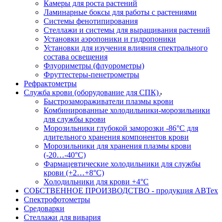
Камеры для роста растений
Ламинарные боксы для работы с растениями
Системы фенотипирования
Стеллажи и системы для выращивания растений
Установки аэропоники и гидропоники
Установки для изучения влияния спектрального
состава освещения
Флуориметры (флуорометры)
Фруттестеры-пенетрометры
Рефрактометры
Служба крови (оборудование для СПК)
Быстрозамораживатели плазмы крови
Комбинированные холодильники-морозильники
для службы крови
Морозильники глубокой заморозки -86°С для
длительного хранения компонентов крови
Морозильники для хранения плазмы крови
(-20…-40°С)
Фармацевтические холодильники для службы
крови (+2…+8°С)
Холодильники для крови +4°С
СОБСТВЕННОЕ ПРОИЗВОДСТВО - продукция АВТех
Спектрофотометры
Средоварки
Стеллажи для вивария