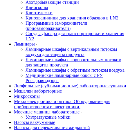
Азотдобывающие станции
Криоскопы
Криотележки
Криохранилища для хранения образцов в LN2
Программные замораживатели
(криозамораживатели)
Сосуды Дьюара для транспортировки и хранения
LN2
Ламинары
Ламинарные шкафы с вертикальным потоком
воздуха для защиты продукта
Ламинарные шкафы с горизонтальным потоком
для защиты продукта
Ламинарные шкафы с обратным потоком воздуха
Медицинские ламинарные боксы с РУ
Росздравнадзора
Лиофильные (сублимационные) лабораторные сушилки
Мешалки лабораторные
Микроскопы
Микроэлектроника и оптика. Оборудование для
приборостроения и электроники.
Моечные машины лабораторные
Ультразвуковые мойки
Насосы вакууммные
Насосы для перекачивания жидкостей