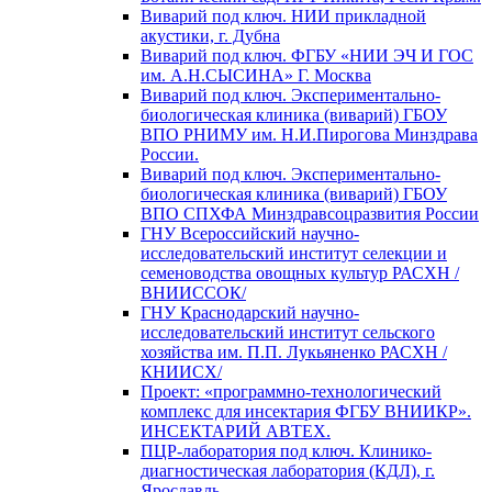
Виварий под ключ. НИИ прикладной
акустики, г. Дубна
Виварий под ключ. ФГБУ «НИИ ЭЧ И ГОС
им. А.Н.СЫСИНА» Г. Москва
Виварий под ключ. Экспериментально-
биологическая клиника (виварий) ГБОУ
ВПО РНИМУ им. Н.И.Пирогова Минздрава
России.
Виварий под ключ. Экспериментально-
биологическая клиника (виварий) ГБОУ
ВПО СПХФА Минздравсоцразвития России
ГНУ Всероссийский научно-
исследовательский институт селекции и
семеноводства овощных культур РАСХН /
ВНИИССОК/
ГНУ Краснодарский научно-
исследовательский институт сельского
хозяйства им. П.П. Лукьяненко РАСХН /
КНИИСХ/
Проект: «программно-технологический
комплекс для инсектария ФГБУ ВНИИКР».
ИНСЕКТАРИЙ АВТЕХ.
ПЦР-лаборатория под ключ. Клинико-
диагностическая лаборатория (КДЛ), г.
Ярославль.