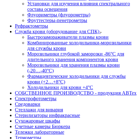
Установки для изучения влияния спектрального
состава освещения
Флуориметры (флуорометры)
Фруттестеры-пенетрометры
Рефрактометры
Служба крови (оборудование для СПК)
Быстрозамораживатели плазмы крови
Комбинированные холодильники-морозильники
для службы крови
Морозильники глубокой заморозки -86°С для
длительного хранения компонентов крови
Морозильники для хранения плазмы крови
(-20…-40°С)
Фармацевтические холодильники для службы
крови (+2…+8°С)
Холодильники для крови +4°С
СОБСТВЕННОЕ ПРОИЗВОДСТВО - продукция АВТех
Спектрофотометры
Средоварки
Стеллажи для вивария
Стерилизаторы инфракрасные
Сухожаровые шкафы
Счетные камеры Бюркера
Тележки лабораторные
Термометры