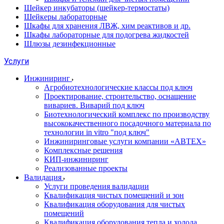
Шейкер инкубаторы (шейкер-термостаты)
Шейкеры лабораторные
Шкафы для хранения ЛВЖ, хим реактивов и др.
Шкафы лабораторные для подогрева жидкостей
Шлюзы дезинфекционные
Услуги
Инжиниринг
Агробиотехнологические классы под ключ
Проектирование, строительство, оснащение
вивариев. Виварий под ключ
Биотехнологический комплекс по производству
высококачественного посадочного материала по
технологии in vitro "под ключ"
Инжиниринговые услуги компании «АВТЕХ»
Комплексные решения
КИП-инжиниринг
Реализованные проекты
Валидация
Услуги проведения валидации
Квалификация чистых помещений и зон
Квалификация оборудования для чистых
помещений
Квалификация оборудования тепла и холода