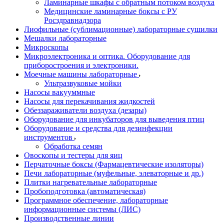
Ламинарные шкафы с обратным потоком воздуха
Медицинские ламинарные боксы с РУ
Росздравнадзора
Лиофильные (сублимационные) лабораторные сушилки
Мешалки лабораторные
Микроскопы
Микроэлектроника и оптика. Оборудование для
приборостроения и электроники.
Моечные машины лабораторные
Ультразвуковые мойки
Насосы вакууммные
Насосы для перекачивания жидкостей
Обеззараживатели воздуха (дезары)
Оборудование для инкубаторов для выведения птиц
Оборудование и средства для дезинфекции
инструментов
Обработка семян
Овоскопы и тестеры для яиц
Перчаточные боксы (Фармацевтические изоляторы)
Печи лабораторные (муфельные, элеваторные и др.)
Плитки нагревательные лабораторные
Пробоподготовка (автоматическая)
Программное обеспечение, лабораторные
информационные системы (ЛИС)
Производственные линии