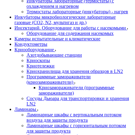
Инкубаторы лабораторные (термостаты) с
охлаждением и нагревом
Термостаты лабораторные (инкубаторы) - нагрев
Инкубаторы микробиологические лабораторные
газовые (CO2, N2, мультигаз и др.)
Инсектарий. Оборудование для работы с насекомыми
Оборудование для содержания насекомых
Камеры испытательные и климатические
Кондуктометры
Криооборудование
Азотдобывающие станции
Криоскопы
Криотележки
Криохранилища для хранения образцов в LN2
Программные замораживатели
(криозамораживатели)
Криозамораживатели (программные
замораживатели)
Сосуды Дьюара для транспортировки и хранения
LN2
Ламинары
Ламинарные шкафы с вертикальным потоком
воздуха для защиты продукта
Ламинарные шкафы с горизонтальным потоком
для защиты продукта