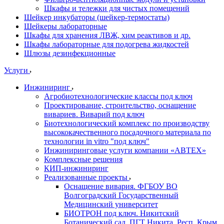
Шкафы и тележки для чистых помещений
Шейкер инкубаторы (шейкер-термостаты)
Шейкеры лабораторные
Шкафы для хранения ЛВЖ, хим реактивов и др.
Шкафы лабораторные для подогрева жидкостей
Шлюзы дезинфекционные
Услуги
Инжиниринг
Агробиотехнологические классы под ключ
Проектирование, строительство, оснащение
вивариев. Виварий под ключ
Биотехнологический комплекс по производству
высококачественного посадочного материала по
технологии in vitro "под ключ"
Инжиниринговые услуги компании «АВТЕХ»
Комплексные решения
КИП-инжиниринг
Реализованные проекты
Оснащение вивария. ФГБОУ ВО
Волгоградский Государственный
Медицинский университет
БИОТРОН под ключ. Никитский
Ботанический сад. ПГТ Никита, Респ. Крым.