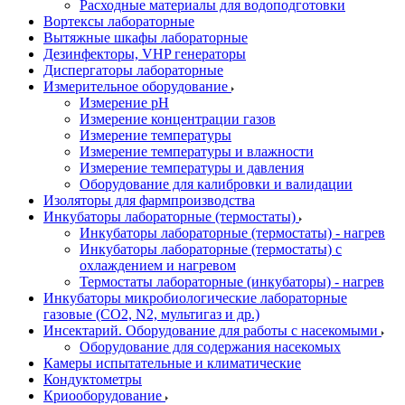
Расходные материалы для водоподготовки
Вортексы лабораторные
Вытяжные шкафы лабораторные
Дезинфекторы, VHP генераторы
Диспергаторы лабораторные
Измерительное оборудование
Измерение pH
Измерение концентрации газов
Измерение температуры
Измерение температуры и влажности
Измерение температуры и давления
Оборудование для калибровки и валидации
Изоляторы для фармпроизводства
Инкубаторы лабораторные (термостаты)
Инкубаторы лабораторные (термостаты) - нагрев
Инкубаторы лабораторные (термостаты) с
охлаждением и нагревом
Термостаты лабораторные (инкубаторы) - нагрев
Инкубаторы микробиологические лабораторные
газовые (CO2, N2, мультигаз и др.)
Инсектарий. Оборудование для работы с насекомыми
Оборудование для содержания насекомых
Камеры испытательные и климатические
Кондуктометры
Криооборудование