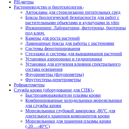
РH-метры
Растениеводство и биотехнология
Автоклавы для стерилизации питательных сред
Боксы биологической безопасности для работ с
растительными объектами и культурами in vitro
Инжиниринг. Лаборатории, фитотроны, биотроны
под ключ.
Камеры для роста растений
Ламинарные боксы для работы с растениями
Системы фенотипирования
Стеллажи и системы для выращивания растений
Установки аэропоники и гидропоники
Установки для изучения влияния спектрального
состава освещения
Флуориметры (флуорометры)
Фруттестеры-пенетрометры
Рефрактометры
Служба крови (оборудование для СПК)
Быстрозамораживатели плазмы крови
Комбинированные холодильники-морозильники
для службы крови
Морозильники глубокой заморозки -86°С для
длительного хранения компонентов крови
Морозильники для хранения плазмы крови
(-20…-40°С)