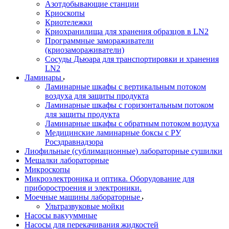
Азотдобывающие станции
Криоскопы
Криотележки
Криохранилища для хранения образцов в LN2
Программные замораживатели
(криозамораживатели)
Сосуды Дьюара для транспортировки и хранения
LN2
Ламинары
Ламинарные шкафы с вертикальным потоком
воздуха для защиты продукта
Ламинарные шкафы с горизонтальным потоком
для защиты продукта
Ламинарные шкафы с обратным потоком воздуха
Медицинские ламинарные боксы с РУ
Росздравнадзора
Лиофильные (сублимационные) лабораторные сушилки
Мешалки лабораторные
Микроскопы
Микроэлектроника и оптика. Оборудование для
приборостроения и электроники.
Моечные машины лабораторные
Ультразвуковые мойки
Насосы вакууммные
Насосы для перекачивания жидкостей