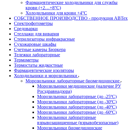
Фармацевтические холодильники для службы
крови (+2…+8°С)
Холодильники для крови +4°С
СОБСТВЕННОЕ ПРОИЗВОДСТВО - продукция АВТех
Спектрофотометры
Средоварки
Стеллажи для вивария
Стерилизаторы инфракрасные
Сухожаровые шкафы
Счетные камеры Бюркера
Тележки лабораторные
Термометры
Термостаты жидкостные
Фармацевтические изоляторы
Холодильники и морозильники
Морозильники лабораторные биомедицинские
Морозильники медицинские (наличие РУ
Росздравнадзора)
Морозильники лабораторные (до -25ºС)
Морозильники лабораторные (до -30ºС)
Морозильники лабораторные (до -40ºС)
Морозильники лабораторные (до -60ºС)
Морозильники лабораторные
взрывозащищенные (взрывобезопасные)
Морозильники биомедицинские