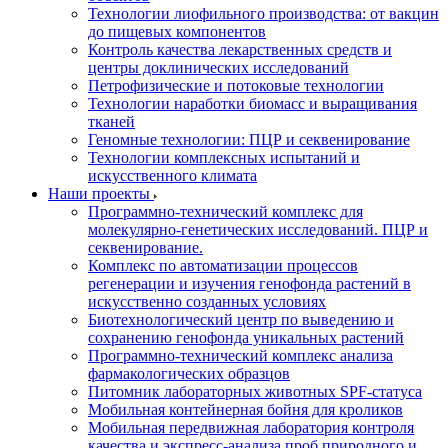
Технологии лиофильного производства: от вакцин
до пищевых компонентов
Контроль качества лекарственных средств и
центры доклинических исследований
Петрофизические и потоковые технологии
Технологии наработки биомасс и выращивания
тканей
Геномные технологии: ПЦР и секвенирование
Технологии комплексных испытаний и
искусственного климата
Наши проекты
Программно-технический комплекс для
молекулярно-генетических исследований. ПЦР и
секвенирование.
Комплекс по автоматизации процессов
регенерации и изучения генофонда растений в
искусственно созданных условиях
Биотехнологический центр по выведению и
сохранению генофонда уникальных растений
Программно-технический комплекс анализа
фармакологических образцов
Питомник лабораторных животных SPF-статуса
Мобильная контейнерная бойня для кроликов
Мобильная передвижная лаборатория контроля
качества и экспресс-анализа проб природного и