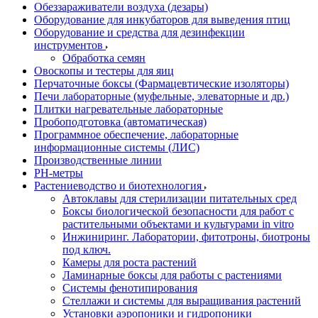
Обеззараживатели воздуха (дезары)
Оборудование для инкубаторов для выведения птиц
Оборудование и средства для дезинфекции
инструментов
Обработка семян
Овоскопы и тестеры для яиц
Перчаточные боксы (Фармацевтические изоляторы)
Печи лабораторные (муфельные, элеваторные и др.)
Плитки нагревательные лабораторные
Пробоподготовка (автоматическая)
Программное обеспечение, лабораторные
информационные системы (ЛИС)
Производственные линии
РH-метры
Растениеводство и биотехнология
Автоклавы для стерилизации питательных сред
Боксы биологической безопасности для работ с
растительными объектами и культурами in vitro
Инжиниринг. Лаборатории, фитотроны, биотроны
под ключ.
Камеры для роста растений
Ламинарные боксы для работы с растениями
Системы фенотипирования
Стеллажи и системы для выращивания растений
Установки аэропоники и гидропоники