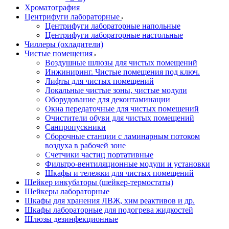
Хроматография
Центрифуги лабораторные
Центрифуги лабораторные напольные
Центрифуги лабораторные настольные
Чиллеры (охладители)
Чистые помещения
Воздушные шлюзы для чистых помещений
Инжиниринг. Чистые помещения под ключ.
Лифты для чистых помещений
Локальные чистые зоны, чистые модули
Оборудование для деконтаминации
Окна передаточные для чистых помещений
Очистители обуви для чистых помещений
Санпропускники
Сборочные станции с ламинарным потоком
воздуха в рабочей зоне
Счетчики частиц портативные
Фильтро-вентиляционные модули и установки
Шкафы и тележки для чистых помещений
Шейкер инкубаторы (шейкер-термостаты)
Шейкеры лабораторные
Шкафы для хранения ЛВЖ, хим реактивов и др.
Шкафы лабораторные для подогрева жидкостей
Шлюзы дезинфекционные