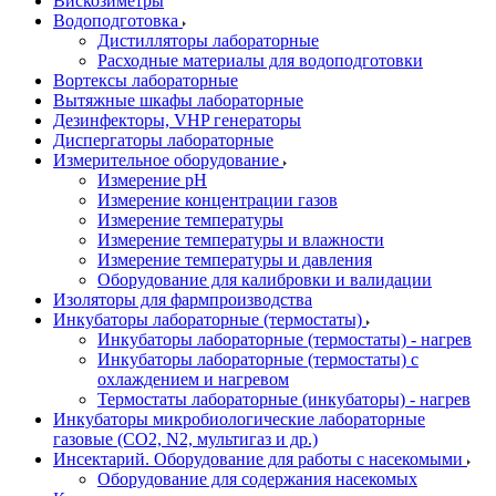
Вискозиметры
Водоподготовка
Дистилляторы лабораторные
Расходные материалы для водоподготовки
Вортексы лабораторные
Вытяжные шкафы лабораторные
Дезинфекторы, VHP генераторы
Диспергаторы лабораторные
Измерительное оборудование
Измерение pH
Измерение концентрации газов
Измерение температуры
Измерение температуры и влажности
Измерение температуры и давления
Оборудование для калибровки и валидации
Изоляторы для фармпроизводства
Инкубаторы лабораторные (термостаты)
Инкубаторы лабораторные (термостаты) - нагрев
Инкубаторы лабораторные (термостаты) с
охлаждением и нагревом
Термостаты лабораторные (инкубаторы) - нагрев
Инкубаторы микробиологические лабораторные
газовые (CO2, N2, мультигаз и др.)
Инсектарий. Оборудование для работы с насекомыми
Оборудование для содержания насекомых