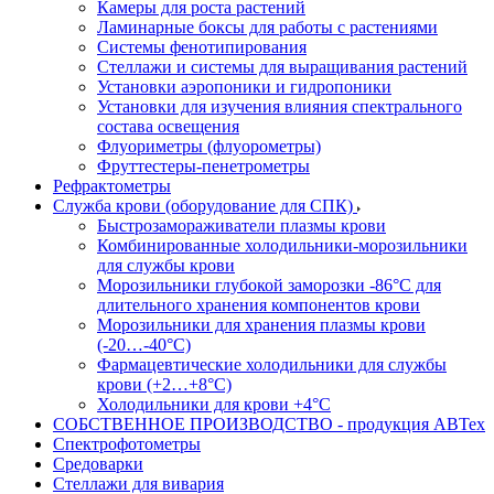
Камеры для роста растений
Ламинарные боксы для работы с растениями
Системы фенотипирования
Стеллажи и системы для выращивания растений
Установки аэропоники и гидропоники
Установки для изучения влияния спектрального
состава освещения
Флуориметры (флуорометры)
Фруттестеры-пенетрометры
Рефрактометры
Служба крови (оборудование для СПК)
Быстрозамораживатели плазмы крови
Комбинированные холодильники-морозильники
для службы крови
Морозильники глубокой заморозки -86°С для
длительного хранения компонентов крови
Морозильники для хранения плазмы крови
(-20…-40°С)
Фармацевтические холодильники для службы
крови (+2…+8°С)
Холодильники для крови +4°С
СОБСТВЕННОЕ ПРОИЗВОДСТВО - продукция АВТех
Спектрофотометры
Средоварки
Стеллажи для вивария