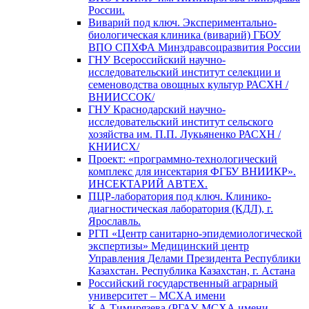
России.
Виварий под ключ. Экспериментально-
биологическая клиника (виварий) ГБОУ
ВПО СПХФА Минздравсоцразвития России
ГНУ Всероссийский научно-
исследовательский институт селекции и
семеноводства овощных культур РАСХН /
ВНИИССОК/
ГНУ Краснодарский научно-
исследовательский институт сельского
хозяйства им. П.П. Лукьяненко РАСХН /
КНИИСХ/
Проект: «программно-технологический
комплекс для инсектария ФГБУ ВНИИКР».
ИНСЕКТАРИЙ АВТЕХ.
ПЦР-лаборатория под ключ. Клинико-
диагностическая лаборатория (КДЛ), г.
Ярославль.
РГП «Центр санитарно-эпидемиологической
экспертизы» Медицинский центр
Управления Делами Президента Республики
Казахстан. Республика Казахстан, г. Астана
Российский государственный аграрный
университет – МСХА имени
К.А.Тимирязева (РГАУ-МСХА имени