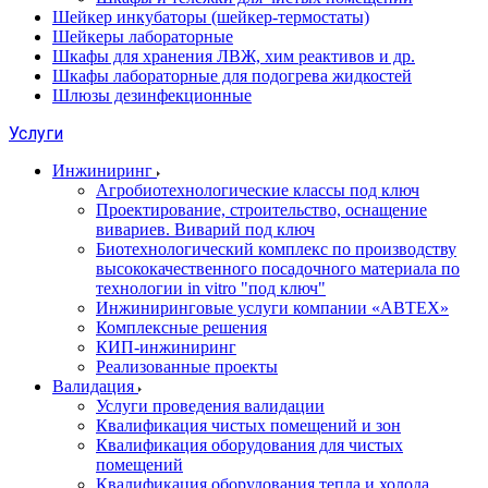
Шейкер инкубаторы (шейкер-термостаты)
Шейкеры лабораторные
Шкафы для хранения ЛВЖ, хим реактивов и др.
Шкафы лабораторные для подогрева жидкостей
Шлюзы дезинфекционные
Услуги
Инжиниринг
Агробиотехнологические классы под ключ
Проектирование, строительство, оснащение
вивариев. Виварий под ключ
Биотехнологический комплекс по производству
высококачественного посадочного материала по
технологии in vitro "под ключ"
Инжиниринговые услуги компании «АВТЕХ»
Комплексные решения
КИП-инжиниринг
Реализованные проекты
Валидация
Услуги проведения валидации
Квалификация чистых помещений и зон
Квалификация оборудования для чистых
помещений
Квалификация оборудования тепла и холода