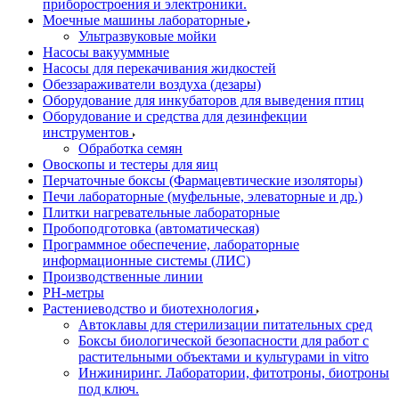
приборостроения и электроники.
Моечные машины лабораторные
Ультразвуковые мойки
Насосы вакууммные
Насосы для перекачивания жидкостей
Обеззараживатели воздуха (дезары)
Оборудование для инкубаторов для выведения птиц
Оборудование и средства для дезинфекции
инструментов
Обработка семян
Овоскопы и тестеры для яиц
Перчаточные боксы (Фармацевтические изоляторы)
Печи лабораторные (муфельные, элеваторные и др.)
Плитки нагревательные лабораторные
Пробоподготовка (автоматическая)
Программное обеспечение, лабораторные
информационные системы (ЛИС)
Производственные линии
РH-метры
Растениеводство и биотехнология
Автоклавы для стерилизации питательных сред
Боксы биологической безопасности для работ с
растительными объектами и культурами in vitro
Инжиниринг. Лаборатории, фитотроны, биотроны
под ключ.