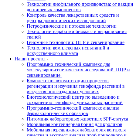
Технологии лиофильного производства: от вакцин
до пищевых компонентов
Контроль качества лекарственных средств и
центры доклинических исследований
Петрофизические и потоковые технологии
Технологии наработки биомасс и выращивания
тканей
Геномные технологии: ПЦР и секвенирование
Технологии комплексных испытаний и
искусственного климата
Наши проекты
Программно-технический комплекс для
молекулярно-генетических исследований. ПЦР и
секвенирование.
Комплекс по автоматизации процессов
регенерации и изучения генофонда растений в
искусственно созданных условиях
Биотехнологический центр по выведению и
сохранению генофонда уникальных растений
Программно-технический комплекс анализа
фармакологических образцов
Питомник лабораторных животных SPF-статуса
Мобильная контейнерная бойня для кроликов
Мобильная передвижная лаборатория контроля
качества и экспресс-анализа проб природного и