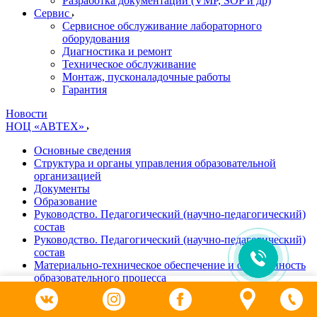
Разработка документации (VMP, SOP и др)
Cервис
Сервисное обслуживание лабораторного
оборудования
Диагностика и ремонт
Техническое обслуживание
Монтаж, пусконаладочные работы
Гарантия
Новости
НОЦ «АВТЕХ»
Основные сведения
Структура и органы управления образовательной
организацией
Документы
Образование
Руководство. Педагогический (научно-педагогический)
состав
Руководство. Педагогический (научно-педагогический)
состав
Материально-техническое обеспечение и оснащенность
образовательного процесса
Доступная среда
0
Платные образовательные услуги
Каталог
Поиск
Сравнение
Избранное
Контакты
Финансово-хозяйственная деятельность