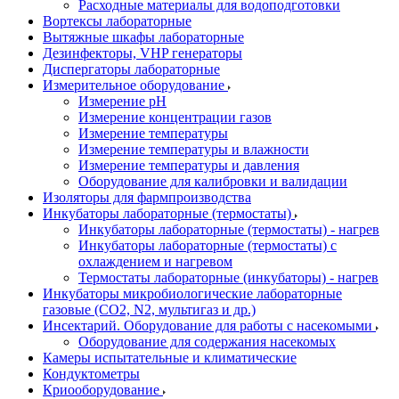
Расходные материалы для водоподготовки
Вортексы лабораторные
Вытяжные шкафы лабораторные
Дезинфекторы, VHP генераторы
Диспергаторы лабораторные
Измерительное оборудование
Измерение pH
Измерение концентрации газов
Измерение температуры
Измерение температуры и влажности
Измерение температуры и давления
Оборудование для калибровки и валидации
Изоляторы для фармпроизводства
Инкубаторы лабораторные (термостаты)
Инкубаторы лабораторные (термостаты) - нагрев
Инкубаторы лабораторные (термостаты) с
охлаждением и нагревом
Термостаты лабораторные (инкубаторы) - нагрев
Инкубаторы микробиологические лабораторные
газовые (CO2, N2, мультигаз и др.)
Инсектарий. Оборудование для работы с насекомыми
Оборудование для содержания насекомых
Камеры испытательные и климатические
Кондуктометры
Криооборудование