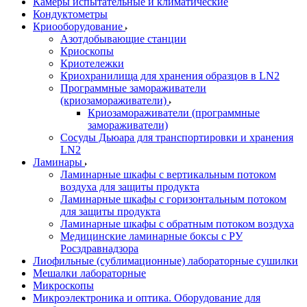
Камеры испытательные и климатические
Кондуктометры
Криооборудование
Азотдобывающие станции
Криоскопы
Криотележки
Криохранилища для хранения образцов в LN2
Программные замораживатели
(криозамораживатели)
Криозамораживатели (программные
замораживатели)
Сосуды Дьюара для транспортировки и хранения
LN2
Ламинары
Ламинарные шкафы с вертикальным потоком
воздуха для защиты продукта
Ламинарные шкафы с горизонтальным потоком
для защиты продукта
Ламинарные шкафы с обратным потоком воздуха
Медицинские ламинарные боксы с РУ
Росздравнадзора
Лиофильные (сублимационные) лабораторные сушилки
Мешалки лабораторные
Микроскопы
Микроэлектроника и оптика. Оборудование для