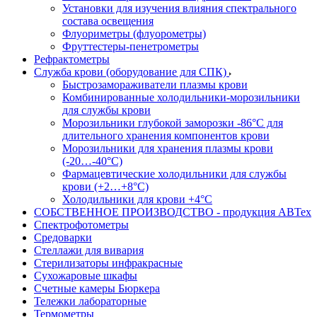
Установки для изучения влияния спектрального
состава освещения
Флуориметры (флуорометры)
Фруттестеры-пенетрометры
Рефрактометры
Служба крови (оборудование для СПК)
Быстрозамораживатели плазмы крови
Комбинированные холодильники-морозильники
для службы крови
Морозильники глубокой заморозки -86°С для
длительного хранения компонентов крови
Морозильники для хранения плазмы крови
(-20…-40°С)
Фармацевтические холодильники для службы
крови (+2…+8°С)
Холодильники для крови +4°С
СОБСТВЕННОЕ ПРОИЗВОДСТВО - продукция АВТех
Спектрофотометры
Средоварки
Стеллажи для вивария
Стерилизаторы инфракрасные
Сухожаровые шкафы
Счетные камеры Бюркера
Тележки лабораторные
Термометры