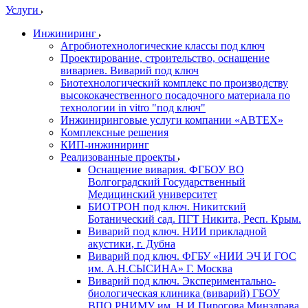
Услуги
Инжиниринг
Агробиотехнологические классы под ключ
Проектирование, строительство, оснащение
вивариев. Виварий под ключ
Биотехнологический комплекс по производству
высококачественного посадочного материала по
технологии in vitro "под ключ"
Инжиниринговые услуги компании «АВТЕХ»
Комплексные решения
КИП-инжиниринг
Реализованные проекты
Оснащение вивария. ФГБОУ ВО
Волгоградский Государственный
Медицинский университет
БИОТРОН под ключ. Никитский
Ботанический сад. ПГТ Никита, Респ. Крым.
Виварий под ключ. НИИ прикладной
акустики, г. Дубна
Виварий под ключ. ФГБУ «НИИ ЭЧ И ГОС
им. А.Н.СЫСИНА» Г. Москва
Виварий под ключ. Экспериментально-
биологическая клиника (виварий) ГБОУ
ВПО РНИМУ им. Н.И.Пирогова Минздрава