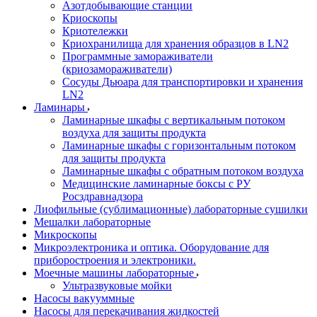
Азотдобывающие станции
Криоскопы
Криотележки
Криохранилища для хранения образцов в LN2
Программные замораживатели
(криозамораживатели)
Сосуды Дьюара для транспортировки и хранения
LN2
Ламинары
Ламинарные шкафы с вертикальным потоком
воздуха для защиты продукта
Ламинарные шкафы с горизонтальным потоком
для защиты продукта
Ламинарные шкафы с обратным потоком воздуха
Медицинские ламинарные боксы с РУ
Росздравнадзора
Лиофильные (сублимационные) лабораторные сушилки
Мешалки лабораторные
Микроскопы
Микроэлектроника и оптика. Оборудование для
приборостроения и электроники.
Моечные машины лабораторные
Ультразвуковые мойки
Насосы вакууммные
Насосы для перекачивания жидкостей