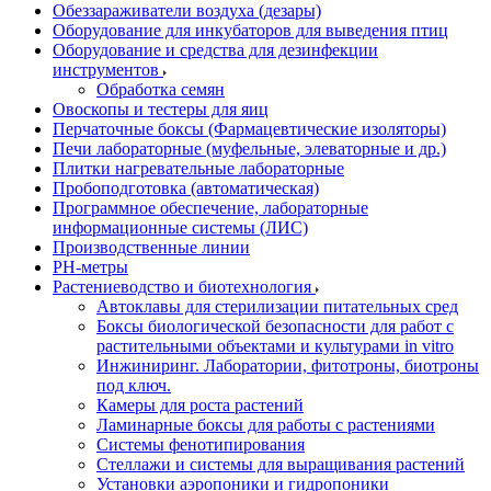
Обеззараживатели воздуха (дезары)
Оборудование для инкубаторов для выведения птиц
Оборудование и средства для дезинфекции
инструментов
Обработка семян
Овоскопы и тестеры для яиц
Перчаточные боксы (Фармацевтические изоляторы)
Печи лабораторные (муфельные, элеваторные и др.)
Плитки нагревательные лабораторные
Пробоподготовка (автоматическая)
Программное обеспечение, лабораторные
информационные системы (ЛИС)
Производственные линии
РH-метры
Растениеводство и биотехнология
Автоклавы для стерилизации питательных сред
Боксы биологической безопасности для работ с
растительными объектами и культурами in vitro
Инжиниринг. Лаборатории, фитотроны, биотроны
под ключ.
Камеры для роста растений
Ламинарные боксы для работы с растениями
Системы фенотипирования
Стеллажи и системы для выращивания растений
Установки аэропоники и гидропоники