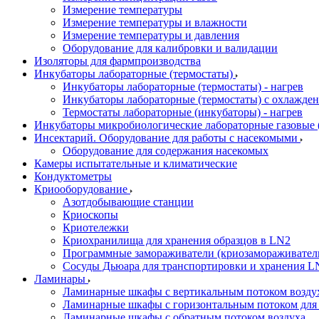
Измерение температуры
Измерение температуры и влажности
Измерение температуры и давления
Оборудование для калибровки и валидации
Изоляторы для фармпроизводства
Инкубаторы лабораторные (термостаты)
Инкубаторы лабораторные (термостаты) - нагрев
Инкубаторы лабораторные (термостаты) с охлажден
Термостаты лабораторные (инкубаторы) - нагрев
Инкубаторы микробиологические лабораторные газовые (C
Инсектарий. Оборудование для работы с насекомыми
Оборудование для содержания насекомых
Камеры испытательные и климатические
Кондуктометры
Криооборудование
Азотдобывающие станции
Криоскопы
Криотележки
Криохранилища для хранения образцов в LN2
Программные замораживатели (криозамораживател
Сосуды Дьюара для транспортировки и хранения L
Ламинары
Ламинарные шкафы с вертикальным потоком воздух
Ламинарные шкафы с горизонтальным потоком для
Ламинарные шкафы с обратным потоком воздуха