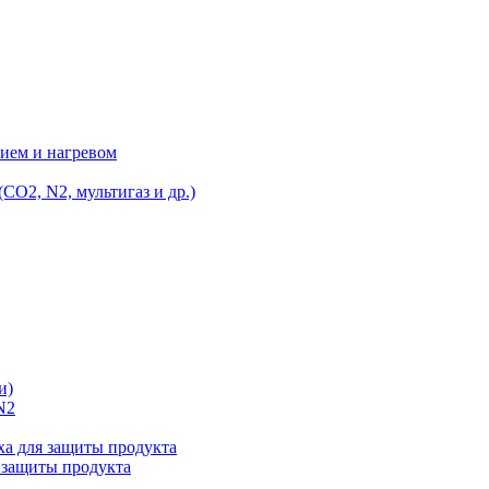
ием и нагревом
O2, N2, мультигаз и др.)
и)
N2
а для защиты продукта
 защиты продукта