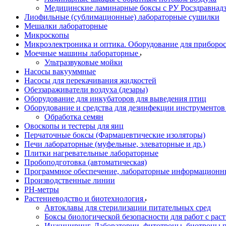
Медицинские ламинарные боксы с РУ Росздравнад
Лиофильные (сублимационные) лабораторные сушилки
Мешалки лабораторные
Микроскопы
Микроэлектроника и оптика. Оборудование для приборос
Моечные машины лабораторные
Ультразвуковые мойки
Насосы вакууммные
Насосы для перекачивания жидкостей
Обеззараживатели воздуха (дезары)
Оборудование для инкубаторов для выведения птиц
Оборудование и средства для дезинфекции инструменто
Обработка семян
Овоскопы и тестеры для яиц
Перчаточные боксы (Фармацевтические изоляторы)
Печи лабораторные (муфельные, элеваторные и др.)
Плитки нагревательные лабораторные
Пробоподготовка (автоматическая)
Программное обеспечение, лабораторные информационн
Производственные линии
РH-метры
Растениеводство и биотехнология
Автоклавы для стерилизации питательных сред
Боксы биологической безопасности для работ с раст
Инжиниринг. Лаборатории, фитотроны, биотроны п