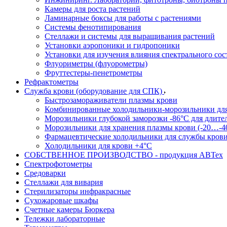
Камеры для роста растений
Ламинарные боксы для работы с растениями
Системы фенотипирования
Стеллажи и системы для выращивания растений
Установки аэропоники и гидропоники
Установки для изучения влияния спектрального сос
Флуориметры (флуорометры)
Фруттестеры-пенетрометры
Рефрактометры
Служба крови (оборудование для СПК)
Быстрозамораживатели плазмы крови
Комбинированные холодильники-морозильники дл
Морозильники глубокой заморозки -86°С для длите
Морозильники для хранения плазмы крови (-20…-4
Фармацевтические холодильники для службы кров
Холодильники для крови +4°С
СОБСТВЕННОЕ ПРОИЗВОДСТВО - продукция АВТех
Спектрофотометры
Средоварки
Стеллажи для вивария
Стерилизаторы инфракрасные
Сухожаровые шкафы
Счетные камеры Бюркера
Тележки лабораторные