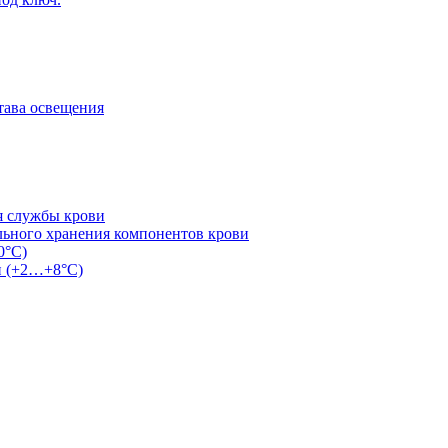
тава освещения
я службы крови
льного хранения компонентов крови
0°С)
и (+2…+8°С)