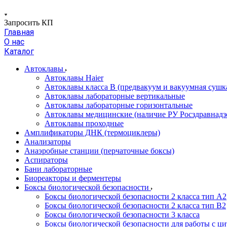
Запросить КП
Главная
О нас
Каталог
Автоклавы
Автоклавы Haier
Автоклавы класса B (предвакуум и вакуумная сушк
Автоклавы лабораторные вертикальные
Автоклавы лабораторные горизонтальные
Автоклавы медицинские (наличие РУ Росздравнадз
Автоклавы проходные
Амплификаторы ДНК (термоциклеры)
Анализаторы
Анаэробные станции (перчаточные боксы)
Аспираторы
Бани лабораторные
Биореакторы и ферментеры
Боксы биологической безопасности
Боксы биологической безопасности 2 класса тип A2
Боксы биологической безопасности 2 класса тип B2
Боксы биологической безопасности 3 класса
Боксы биологической безопасности для работы с ц