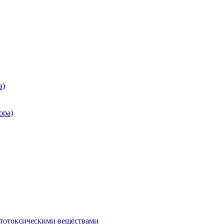
а)
ора)
итотоксическими веществами