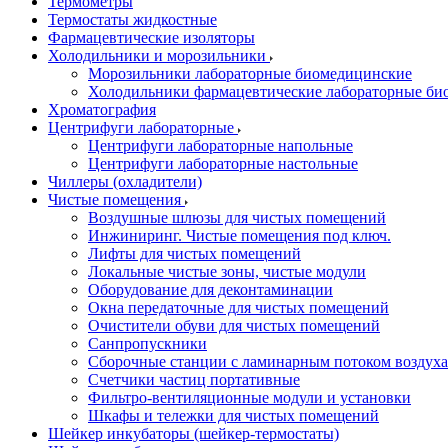
Термометры
Термостаты жидкостные
Фармацевтические изоляторы
Холодильники и морозильники
Морозильники лабораторные биомедицинские
Холодильники фармацевтические лабораторные би
Хроматография
Центрифуги лабораторные
Центрифуги лабораторные напольные
Центрифуги лабораторные настольные
Чиллеры (охладители)
Чистые помещения
Воздушные шлюзы для чистых помещений
Инжиниринг. Чистые помещения под ключ.
Лифты для чистых помещений
Локальные чистые зоны, чистые модули
Оборудование для деконтаминации
Окна передаточные для чистых помещений
Очистители обуви для чистых помещений
Санпропускники
Сборочные станции с ламинарным потоком воздуха 
Счетчики частиц портативные
Фильтро-вентиляционные модули и установки
Шкафы и тележки для чистых помещений
Шейкер инкубаторы (шейкер-термостаты)