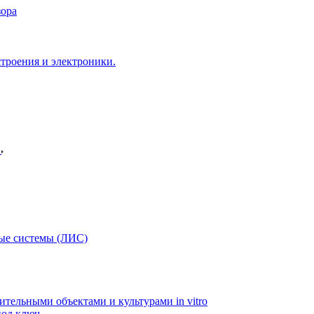
зора
троения и электроники.
в
ые системы (ЛИС)
ительными объектами и культурами in vitro
од ключ.