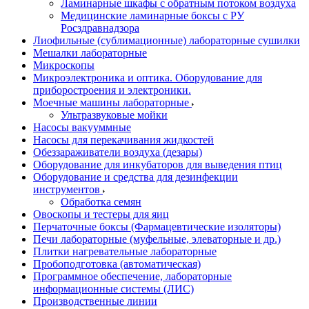
Ламинарные шкафы с обратным потоком воздуха
Медицинские ламинарные боксы с РУ
Росздравнадзора
Лиофильные (сублимационные) лабораторные сушилки
Мешалки лабораторные
Микроскопы
Микроэлектроника и оптика. Оборудование для
приборостроения и электроники.
Моечные машины лабораторные
Ультразвуковые мойки
Насосы вакууммные
Насосы для перекачивания жидкостей
Обеззараживатели воздуха (дезары)
Оборудование для инкубаторов для выведения птиц
Оборудование и средства для дезинфекции
инструментов
Обработка семян
Овоскопы и тестеры для яиц
Перчаточные боксы (Фармацевтические изоляторы)
Печи лабораторные (муфельные, элеваторные и др.)
Плитки нагревательные лабораторные
Пробоподготовка (автоматическая)
Программное обеспечение, лабораторные
информационные системы (ЛИС)
Производственные линии