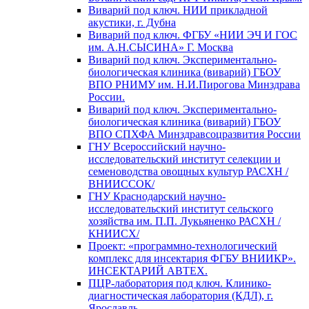
Виварий под ключ. НИИ прикладной
акустики, г. Дубна
Виварий под ключ. ФГБУ «НИИ ЭЧ И ГОС
им. А.Н.СЫСИНА» Г. Москва
Виварий под ключ. Экспериментально-
биологическая клиника (виварий) ГБОУ
ВПО РНИМУ им. Н.И.Пирогова Минздрава
России.
Виварий под ключ. Экспериментально-
биологическая клиника (виварий) ГБОУ
ВПО СПХФА Минздравсоцразвития России
ГНУ Всероссийский научно-
исследовательский институт селекции и
семеноводства овощных культур РАСХН /
ВНИИССОК/
ГНУ Краснодарский научно-
исследовательский институт сельского
хозяйства им. П.П. Лукьяненко РАСХН /
КНИИСХ/
Проект: «программно-технологический
комплекс для инсектария ФГБУ ВНИИКР».
ИНСЕКТАРИЙ АВТЕХ.
ПЦР-лаборатория под ключ. Клинико-
диагностическая лаборатория (КДЛ), г.
Ярославль.