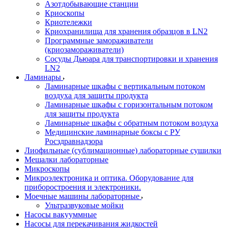
Азотдобывающие станции
Криоскопы
Криотележки
Криохранилища для хранения образцов в LN2
Программные замораживатели
(криозамораживатели)
Сосуды Дьюара для транспортировки и хранения
LN2
Ламинары
Ламинарные шкафы с вертикальным потоком
воздуха для защиты продукта
Ламинарные шкафы с горизонтальным потоком
для защиты продукта
Ламинарные шкафы с обратным потоком воздуха
Медицинские ламинарные боксы с РУ
Росздравнадзора
Лиофильные (сублимационные) лабораторные сушилки
Мешалки лабораторные
Микроскопы
Микроэлектроника и оптика. Оборудование для
приборостроения и электроники.
Моечные машины лабораторные
Ультразвуковые мойки
Насосы вакууммные
Насосы для перекачивания жидкостей