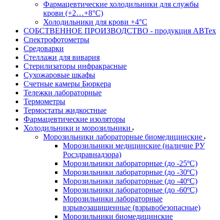
Фармацевтические холодильники для службы
крови (+2…+8°С)
Холодильники для крови +4°С
СОБСТВЕННОЕ ПРОИЗВОДСТВО - продукция АВТех
Спектрофотометры
Средоварки
Стеллажи для вивария
Стерилизаторы инфракрасные
Сухожаровые шкафы
Счетные камеры Бюркера
Тележки лабораторные
Термометры
Термостаты жидкостные
Фармацевтические изоляторы
Холодильники и морозильники
Морозильники лабораторные биомедицинские
Морозильники медицинские (наличие РУ
Росздравнадзора)
Морозильники лабораторные (до -25ºС)
Морозильники лабораторные (до -30ºС)
Морозильники лабораторные (до -40ºС)
Морозильники лабораторные (до -60ºС)
Морозильники лабораторные
взрывозащищенные (взрывобезопасные)
Морозильники биомедицинские