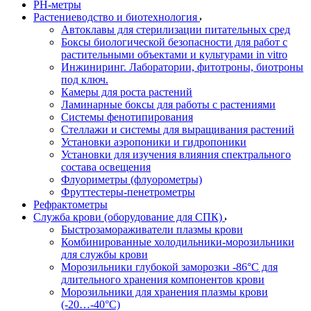
РH-метры
Растениеводство и биотехнология
Автоклавы для стерилизации питательных сред
Боксы биологической безопасности для работ с
растительными объектами и культурами in vitro
Инжиниринг. Лаборатории, фитотроны, биотроны
под ключ.
Камеры для роста растений
Ламинарные боксы для работы с растениями
Системы фенотипирования
Стеллажи и системы для выращивания растений
Установки аэропоники и гидропоники
Установки для изучения влияния спектрального
состава освещения
Флуориметры (флуорометры)
Фруттестеры-пенетрометры
Рефрактометры
Служба крови (оборудование для СПК)
Быстрозамораживатели плазмы крови
Комбинированные холодильники-морозильники
для службы крови
Морозильники глубокой заморозки -86°С для
длительного хранения компонентов крови
Морозильники для хранения плазмы крови
(-20…-40°С)