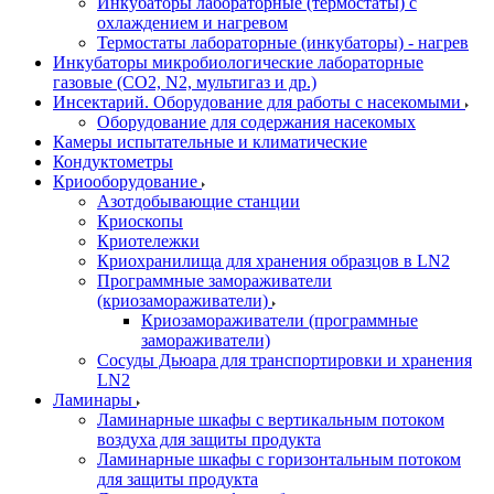
Инкубаторы лабораторные (термостаты) с
охлаждением и нагревом
Термостаты лабораторные (инкубаторы) - нагрев
Инкубаторы микробиологические лабораторные
газовые (CO2, N2, мультигаз и др.)
Инсектарий. Оборудование для работы с насекомыми
Оборудование для содержания насекомых
Камеры испытательные и климатические
Кондуктометры
Криооборудование
Азотдобывающие станции
Криоскопы
Криотележки
Криохранилища для хранения образцов в LN2
Программные замораживатели
(криозамораживатели)
Криозамораживатели (программные
замораживатели)
Сосуды Дьюара для транспортировки и хранения
LN2
Ламинары
Ламинарные шкафы с вертикальным потоком
воздуха для защиты продукта
Ламинарные шкафы с горизонтальным потоком
для защиты продукта