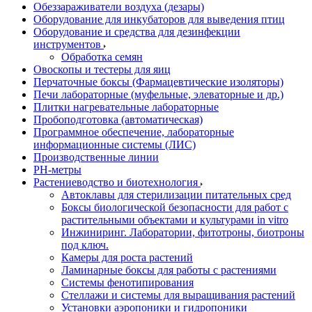
Обеззараживатели воздуха (дезары)
Оборудование для инкубаторов для выведения птиц
Оборудование и средства для дезинфекции
инструментов
Обработка семян
Овоскопы и тестеры для яиц
Перчаточные боксы (Фармацевтические изоляторы)
Печи лабораторные (муфельные, элеваторные и др.)
Плитки нагревательные лабораторные
Пробоподготовка (автоматическая)
Программное обеспечение, лабораторные
информационные системы (ЛИС)
Производственные линии
РH-метры
Растениеводство и биотехнология
Автоклавы для стерилизации питательных сред
Боксы биологической безопасности для работ с
растительными объектами и культурами in vitro
Инжиниринг. Лаборатории, фитотроны, биотроны
под ключ.
Камеры для роста растений
Ламинарные боксы для работы с растениями
Системы фенотипирования
Стеллажи и системы для выращивания растений
Установки аэропоники и гидропоники