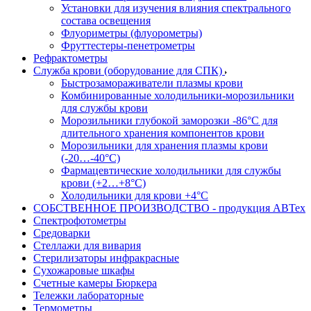
Установки для изучения влияния спектрального
состава освещения
Флуориметры (флуорометры)
Фруттестеры-пенетрометры
Рефрактометры
Служба крови (оборудование для СПК)
Быстрозамораживатели плазмы крови
Комбинированные холодильники-морозильники
для службы крови
Морозильники глубокой заморозки -86°С для
длительного хранения компонентов крови
Морозильники для хранения плазмы крови
(-20…-40°С)
Фармацевтические холодильники для службы
крови (+2…+8°С)
Холодильники для крови +4°С
СОБСТВЕННОЕ ПРОИЗВОДСТВО - продукция АВТех
Спектрофотометры
Средоварки
Стеллажи для вивария
Стерилизаторы инфракрасные
Сухожаровые шкафы
Счетные камеры Бюркера
Тележки лабораторные
Термометры