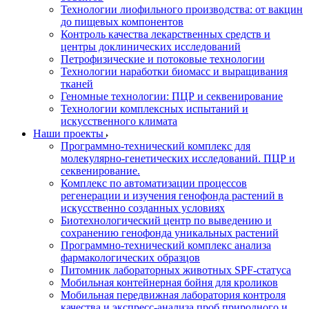
Технологии лиофильного производства: от вакцин
до пищевых компонентов
Контроль качества лекарственных средств и
центры доклинических исследований
Петрофизические и потоковые технологии
Технологии наработки биомасс и выращивания
тканей
Геномные технологии: ПЦР и секвенирование
Технологии комплексных испытаний и
искусственного климата
Наши проекты
Программно-технический комплекс для
молекулярно-генетических исследований. ПЦР и
секвенирование.
Комплекс по автоматизации процессов
регенерации и изучения генофонда растений в
искусственно созданных условиях
Биотехнологический центр по выведению и
сохранению генофонда уникальных растений
Программно-технический комплекс анализа
фармакологических образцов
Питомник лабораторных животных SPF-статуса
Мобильная контейнерная бойня для кроликов
Мобильная передвижная лаборатория контроля
качества и экспресс-анализа проб природного и