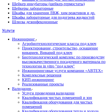
Шейкер инкубаторы (шейкер-термостаты)
Шейкеры лабораторные
Шкафы для хранения ЛВЖ, хим реактивов и др.
Шкафы лабораторные для подогрева жидкостей
Шлюзы дезинфекционные
Услуги
Инжиниринг
Агробиотехнологические классы под ключ
Проектирование, строительство, оснащение
вивариев. Виварий под ключ
Биотехнологический комплекс по производству
высококачественного посадочного материала по
технологии in vitro "под ключ"
Инжиниринговые услуги компании «АВТЕХ»
Комплексные решения
КИП-инжиниринг
Реализованные проекты
Валидация
Услуги проведения валидации
Квалификация чистых помещений и зон
Квалификация оборудования для чистых
помещений
Квалификация оборудования тепла и холода