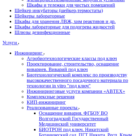
Шкафы и тележки для чистых помещений
Шейкер инкубаторы (шейкер-термостаты)
Шейкеры лабораторные
Шкафы для хранения ЛВЖ, хим реактивов и др.
Шкафы лабораторные для подогрева жидкостей
Шлюзы дезинфекционные
Услуги
Инжиниринг
Агробиотехнологические классы под ключ
Проектирование, строительство, оснащение
вивариев. Виварий под ключ
Биотехнологический комплекс по производству
высококачественного посадочного материала по
технологии in vitro "под ключ"
Инжиниринговые услуги компании «АВТЕХ»
Комплексные решения
КИП-инжиниринг
Реализованные проекты
Оснащение вивария. ФГБОУ ВО
Волгоградский Государственный
Медицинский университет
БИОТРОН под ключ. Никитский
Ботанический сад. ПГТ Никита, Респ. Крым.