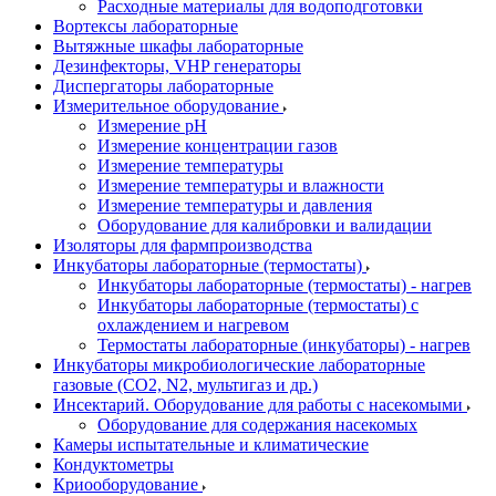
Расходные материалы для водоподготовки
Вортексы лабораторные
Вытяжные шкафы лабораторные
Дезинфекторы, VHP генераторы
Диспергаторы лабораторные
Измерительное оборудование
Измерение pH
Измерение концентрации газов
Измерение температуры
Измерение температуры и влажности
Измерение температуры и давления
Оборудование для калибровки и валидации
Изоляторы для фармпроизводства
Инкубаторы лабораторные (термостаты)
Инкубаторы лабораторные (термостаты) - нагрев
Инкубаторы лабораторные (термостаты) с
охлаждением и нагревом
Термостаты лабораторные (инкубаторы) - нагрев
Инкубаторы микробиологические лабораторные
газовые (CO2, N2, мультигаз и др.)
Инсектарий. Оборудование для работы с насекомыми
Оборудование для содержания насекомых
Камеры испытательные и климатические
Кондуктометры
Криооборудование