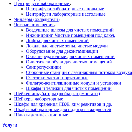
Центрифуги лабораторные
Центрифуги лабораторные напольные
Центрифуги лабораторные настольные
Чиллеры (охладители)
Чистые помещения
Воздушные шлюзы для чистых помещений
Инжиниринг. Чистые помещения под ключ.
Лифты для чистых помещений
Локальные чистые зоны, чистые модули
Оборудование для деконтаминации
Окна передаточные для чистых помещений
Очистители обуви для чистых помещений
Санпропускники
Сборочные станции с ламинарным потоком воздуха 
Счетчики частиц портативные
Фильтро-вентиляционные модули и установки
Шкафы и тележки для чистых помещений
Шейкер инкубаторы (шейкер-термостаты)
Шейкеры лабораторные
Шкафы для хранения ЛВЖ, хим реактивов и др.
Шкафы лабораторные для подогрева жидкостей
Шлюзы дезинфекционные
Услуги