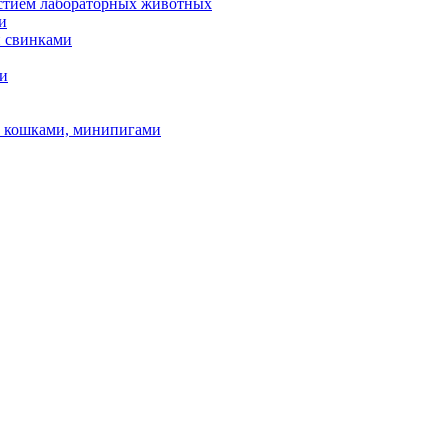
астием лабораторных животных
и
и свинками
ми
и, кошками, минипигами