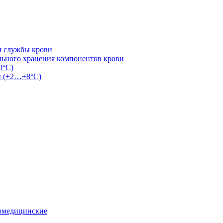
я службы крови
льного хранения компонентов крови
0°С)
и (+2…+8°С)
омедицинские