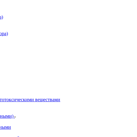
а)
ора)
итотоксическими веществами
отными)
тными