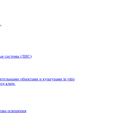
в
ые системы (ЛИС)
ительными объектами и культурами in vitro
од ключ.
тава освещения