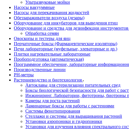
Ультразвуковые мойки
Насосы вакууммные
Насосы для перекачивания жидкостей
Обеззараживатели воздуха (дезары)
Оборудование для инкубаторов для выведения птиц
Оборудование и средства для дезинфекции инструменто
Обработка семян
Овоскопы и тестеры для яиц
Перчаточные боксы (Фармацевтические изоляторы)
Печи лабораторные (муфельные, элеваторные и др.)
Плитки нагревательные лабораторные
Пробоподготовка (автоматическая)
Программное обеспечение, лабораторные информационн
Производственные линии
РH-метры
Растениеводство и биотехнология
Автоклавы для стерилизации питательных сред
Боксы биологической безопасности для работ с раст
Инжиниринг. Лаборатории, фитотроны, биотроны п
Камеры для роста растений
Ламинарные боксы для работы с растениями
Системы фенотипирования
Стеллажи и системы для выращивания растений
Установки аэропоники и гидропоники
Установки для изучения влияния спектрального сос