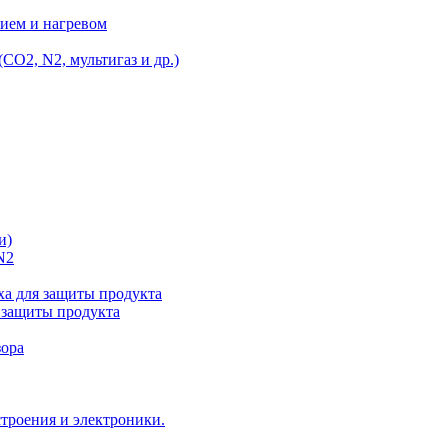
ием и нагревом
O2, N2, мультигаз и др.)
и)
N2
а для защиты продукта
 защиты продукта
зора
троения и электроники.