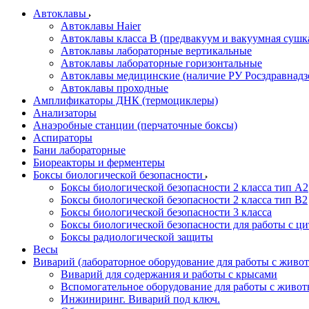
Автоклавы
Автоклавы Haier
Автоклавы класса B (предвакуум и вакуумная сушк
Автоклавы лабораторные вертикальные
Автоклавы лабораторные горизонтальные
Автоклавы медицинские (наличие РУ Росздравнадз
Автоклавы проходные
Амплификаторы ДНК (термоциклеры)
Анализаторы
Анаэробные станции (перчаточные боксы)
Аспираторы
Бани лабораторные
Биореакторы и ферментеры
Боксы биологической безопасности
Боксы биологической безопасности 2 класса тип A2
Боксы биологической безопасности 2 класса тип B2
Боксы биологической безопасности 3 класса
Боксы биологической безопасности для работы с ц
Боксы радиологической защиты
Весы
Виварий (лабораторное оборудование для работы с жив
Виварий для содержания и работы с крысами
Вспомогательное оборудование для работы с живо
Инжиниринг. Виварий под ключ.