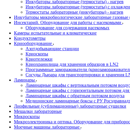
Инкубаторы лабораторные (термостаты) - нагрев
Инкубаторы лабораторные (термостаты) с охлажден
Термостаты лабораторные (инкубаторы) - нагрев
Инкубаторы микробиологические лабораторные газовые (C
Инсектарий. Оборудование для работы с насекомыми
Оборудование для содержания насекомых
Камеры испытательные и климатические
Кондуктометры
Криооборудование
Азотдобывающие станции
Криоскопы
Криотележки
Криохранилища для хранения образцов в LN2
Программные замораживатели (криозамораживател
Сосуды Дьюара для транспортировки и хранения L
Ламинары
Ламинарные шкафы с вертикальным потоком воздух
Ламинарные шкафы с горизонтальным потоком для
Ламинарные шкафы с обратным потоком воздуха
Медицинские ламинарные боксы с РУ Росздравнад
Лиофильные (сублимационные) лабораторные сушилки
Мешалки лабораторные
Микроскопы
Микроэлектроника и оптика. Оборудование для приборос
Моечные машины лабораторные