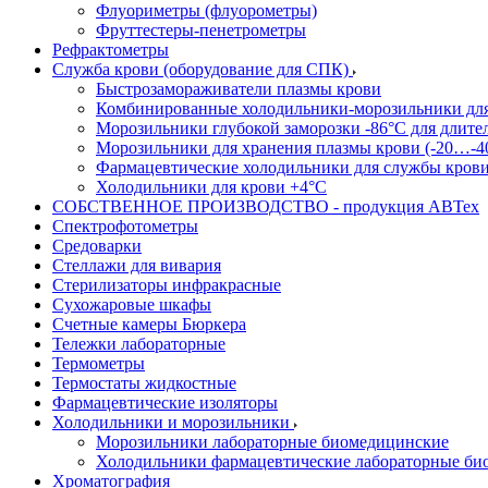
Флуориметры (флуорометры)
Фруттестеры-пенетрометры
Рефрактометры
Служба крови (оборудование для СПК)
Быстрозамораживатели плазмы крови
Комбинированные холодильники-морозильники дл
Морозильники глубокой заморозки -86°С для длите
Морозильники для хранения плазмы крови (-20…-4
Фармацевтические холодильники для службы кров
Холодильники для крови +4°С
СОБСТВЕННОЕ ПРОИЗВОДСТВО - продукция АВТех
Спектрофотометры
Средоварки
Стеллажи для вивария
Стерилизаторы инфракрасные
Сухожаровые шкафы
Счетные камеры Бюркера
Тележки лабораторные
Термометры
Термостаты жидкостные
Фармацевтические изоляторы
Холодильники и морозильники
Морозильники лабораторные биомедицинские
Холодильники фармацевтические лабораторные би
Хроматография