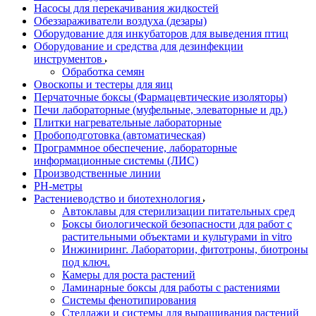
Насосы для перекачивания жидкостей
Обеззараживатели воздуха (дезары)
Оборудование для инкубаторов для выведения птиц
Оборудование и средства для дезинфекции
инструментов
Обработка семян
Овоскопы и тестеры для яиц
Перчаточные боксы (Фармацевтические изоляторы)
Печи лабораторные (муфельные, элеваторные и др.)
Плитки нагревательные лабораторные
Пробоподготовка (автоматическая)
Программное обеспечение, лабораторные
информационные системы (ЛИС)
Производственные линии
РH-метры
Растениеводство и биотехнология
Автоклавы для стерилизации питательных сред
Боксы биологической безопасности для работ с
растительными объектами и культурами in vitro
Инжиниринг. Лаборатории, фитотроны, биотроны
под ключ.
Камеры для роста растений
Ламинарные боксы для работы с растениями
Системы фенотипирования
Стеллажи и системы для выращивания растений