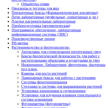
Обработка семян
Овоскопы и тестеры для яиц
Перчаточные боксы (Фармацевтические изоляторы)
Печи лабораторные (муфельные, элеваторные и др.)
Плитки нагревательные лабораторные
Пробоподготовка (автоматическая)
Программное обеспечение, лабораторные
информационные системы (ЛИС)
Производственные линии
РH-метры
Растениеводство и биотехнология
Автоклавы для стерилизации питательных сред
Боксы биологической безопасности для работ с
растительными объектами и культурами in vitro
Инжиниринг. Лаборатории, фитотроны, биотроны
под ключ.
Камеры для роста растений
Ламинарные боксы для работы с растениями
Системы фенотипирования
Стеллажи и системы для выращивания растений
Установки аэропоники и гидропоники
Установки для изучения влияния спектрального
состава освещения
Флуориметры (флуорометры)