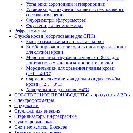
Установки аэропоники и гидропоники
Установки для изучения влияния спектрального
состава освещения
Флуориметры (флуорометры)
Фруттестеры-пенетрометры
Рефрактометры
Служба крови (оборудование для СПК)
Быстрозамораживатели плазмы крови
Комбинированные холодильники-морозильники
для службы крови
Морозильники глубокой заморозки -86°С для
длительного хранения компонентов крови
Морозильники для хранения плазмы крови
(-20…-40°С)
Фармацевтические холодильники для службы
крови (+2…+8°С)
Холодильники для крови +4°С
СОБСТВЕННОЕ ПРОИЗВОДСТВО - продукция АВТех
Спектрофотометры
Средоварки
Стеллажи для вивария
Стерилизаторы инфракрасные
Сухожаровые шкафы
Счетные камеры Бюркера
Тележки лабораторные