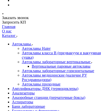
Заказать звонок
Запросить КП
Главная
О нас
Каталог
Автоклавы
Автоклавы Haier
Автоклавы класса B (предвакуум и вакуумная
сушка)
Автоклавы лабораторные вертикальные
Вертикальные паровые автоклавы
Автоклавы лабораторные горизонтальные
Автоклавы медицинские (наличие РУ
Росздравнадзора)
Автоклавы проходные
Амплификаторы ДНК (термоциклеры)
Анализаторы
Анаэробные станции (перчаточные боксы)
Аспираторы
Бани лабораторные
Биореакторы и ферментеры