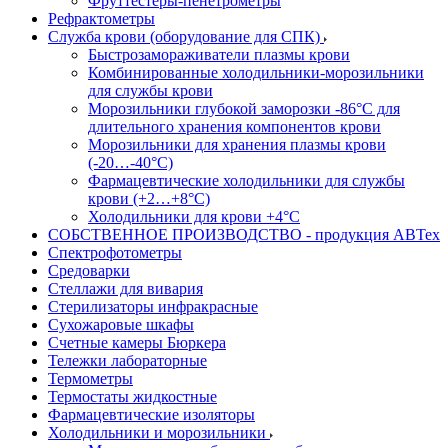
Фруттестеры-пенетрометры
Рефрактометры
Служба крови (оборудование для СПК)
Быстрозамораживатели плазмы крови
Комбинированные холодильники-морозильники
для службы крови
Морозильники глубокой заморозки -86°С для
длительного хранения компонентов крови
Морозильники для хранения плазмы крови
(-20…-40°С)
Фармацевтические холодильники для службы
крови (+2…+8°С)
Холодильники для крови +4°С
СОБСТВЕННОЕ ПРОИЗВОДСТВО - продукция АВТех
Спектрофотометры
Средоварки
Стеллажи для вивария
Стерилизаторы инфракрасные
Сухожаровые шкафы
Счетные камеры Бюркера
Тележки лабораторные
Термометры
Термостаты жидкостные
Фармацевтические изоляторы
Холодильники и морозильники