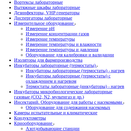
Вортексы лабораторные
Вытяжные шкафы лабораторные
Дезинфекторы, VHP генераторы
Диспергаторы лабораторные
Измерительное оборудование
Измерение pH
Измерение концентрации газов
Измерение температуры
Измерение температуры и влажности
Измерение температуры и давления
Оборудование для калибровки и валидации
Изоляторы для фармпроизводства
Инкубаторы лабораторные (термостаты)
Инкубаторы лабораторные (термостаты) - нагрев
Инкубаторы лабораторные (термостаты) с
охлаждением и нагревом
Термостаты лабораторные (инкубаторы) - нагрев
Инкубаторы микробиологические лабораторные
газовые (CO2, N2, мультигаз и др.)
Инсектарий. Оборудование для работы с насекомыми
Оборудование для содержания насекомых
Камеры испытательные и климатические
Кондуктометры
Криооборудование
Азотдобывающие станции