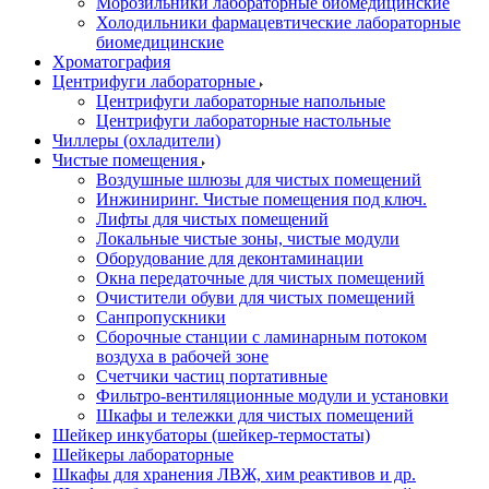
Морозильники лабораторные биомедицинские
Холодильники фармацевтические лабораторные
биомедицинские
Хроматография
Центрифуги лабораторные
Центрифуги лабораторные напольные
Центрифуги лабораторные настольные
Чиллеры (охладители)
Чистые помещения
Воздушные шлюзы для чистых помещений
Инжиниринг. Чистые помещения под ключ.
Лифты для чистых помещений
Локальные чистые зоны, чистые модули
Оборудование для деконтаминации
Окна передаточные для чистых помещений
Очистители обуви для чистых помещений
Санпропускники
Сборочные станции с ламинарным потоком
воздуха в рабочей зоне
Счетчики частиц портативные
Фильтро-вентиляционные модули и установки
Шкафы и тележки для чистых помещений
Шейкер инкубаторы (шейкер-термостаты)
Шейкеры лабораторные
Шкафы для хранения ЛВЖ, хим реактивов и др.