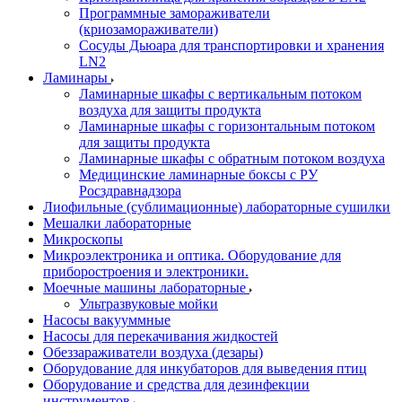
Программные замораживатели
(криозамораживатели)
Сосуды Дьюара для транспортировки и хранения
LN2
Ламинары
Ламинарные шкафы с вертикальным потоком
воздуха для защиты продукта
Ламинарные шкафы с горизонтальным потоком
для защиты продукта
Ламинарные шкафы с обратным потоком воздуха
Медицинские ламинарные боксы с РУ
Росздравнадзора
Лиофильные (сублимационные) лабораторные сушилки
Мешалки лабораторные
Микроскопы
Микроэлектроника и оптика. Оборудование для
приборостроения и электроники.
Моечные машины лабораторные
Ультразвуковые мойки
Насосы вакууммные
Насосы для перекачивания жидкостей
Обеззараживатели воздуха (дезары)
Оборудование для инкубаторов для выведения птиц
Оборудование и средства для дезинфекции
инструментов