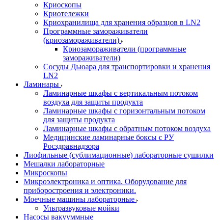
Криоскопы
Криотележки
Криохранилища для хранения образцов в LN2
Программные замораживатели
(криозамораживатели)
Криозамораживатели (программные
замораживатели)
Сосуды Дьюара для транспортировки и хранения
LN2
Ламинары
Ламинарные шкафы с вертикальным потоком
воздуха для защиты продукта
Ламинарные шкафы с горизонтальным потоком
для защиты продукта
Ламинарные шкафы с обратным потоком воздуха
Медицинские ламинарные боксы с РУ
Росздравнадзора
Лиофильные (сублимационные) лабораторные сушилки
Мешалки лабораторные
Микроскопы
Микроэлектроника и оптика. Оборудование для
приборостроения и электроники.
Моечные машины лабораторные
Ультразвуковые мойки
Насосы вакууммные