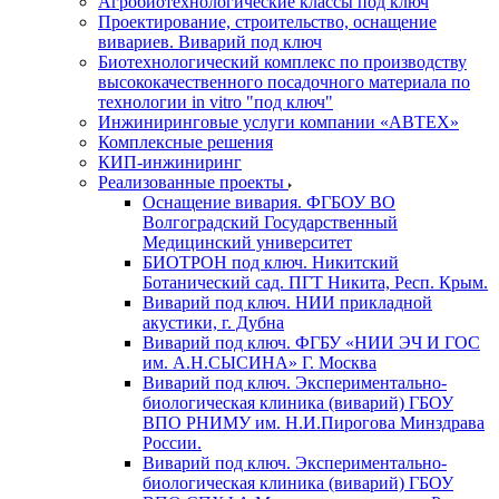
Агробиотехнологические классы под ключ
Проектирование, строительство, оснащение
вивариев. Виварий под ключ
Биотехнологический комплекс по производству
высококачественного посадочного материала по
технологии in vitro "под ключ"
Инжиниринговые услуги компании «АВТЕХ»
Комплексные решения
КИП-инжиниринг
Реализованные проекты
Оснащение вивария. ФГБОУ ВО
Волгоградский Государственный
Медицинский университет
БИОТРОН под ключ. Никитский
Ботанический сад. ПГТ Никита, Респ. Крым.
Виварий под ключ. НИИ прикладной
акустики, г. Дубна
Виварий под ключ. ФГБУ «НИИ ЭЧ И ГОС
им. А.Н.СЫСИНА» Г. Москва
Виварий под ключ. Экспериментально-
биологическая клиника (виварий) ГБОУ
ВПО РНИМУ им. Н.И.Пирогова Минздрава
России.
Виварий под ключ. Экспериментально-
биологическая клиника (виварий) ГБОУ