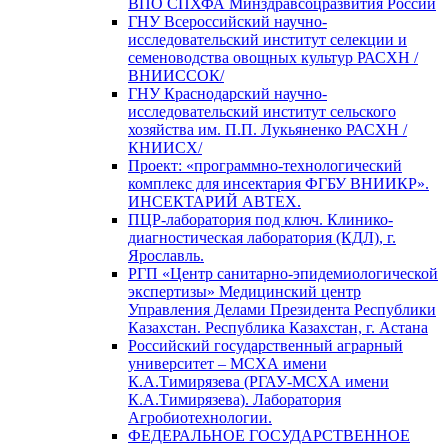
ВПО СПХФА Минздравсоцразвития России
ГНУ Всероссийский научно-
исследовательский институт селекции и
семеноводства овощных культур РАСХН /
ВНИИССОК/
ГНУ Краснодарский научно-
исследовательский институт сельского
хозяйства им. П.П. Лукьяненко РАСХН /
КНИИСХ/
Проект: «программно-технологический
комплекс для инсектария ФГБУ ВНИИКР».
ИНСЕКТАРИЙ АВТЕХ.
ПЦР-лаборатория под ключ. Клинико-
диагностическая лаборатория (КДЛ), г.
Ярославль.
РГП «Центр санитарно-эпидемиологической
экспертизы» Медицинский центр
Управления Делами Президента Республики
Казахстан. Республика Казахстан, г. Астана
Российский государственный аграрный
университет – МСХА имени
К.А.Тимирязева (РГАУ-МСХА имени
К.А.Тимирязева). Лаборатория
Агробиотехнологии.
ФЕДЕРАЛЬНОЕ ГОСУДАРСТВЕННОЕ