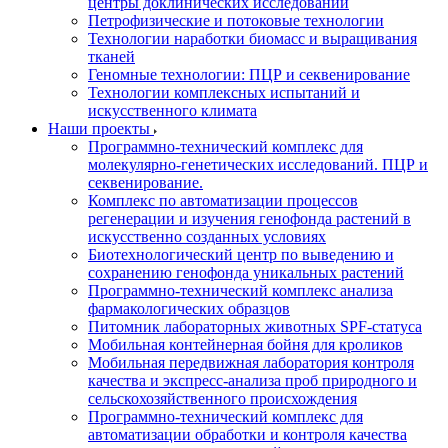
центры доклинических исследований
Петрофизические и потоковые технологии
Технологии наработки биомасс и выращивания
тканей
Геномные технологии: ПЦР и секвенирование
Технологии комплексных испытаний и
искусственного климата
Наши проекты
Программно-технический комплекс для
молекулярно-генетических исследований. ПЦР и
секвенирование.
Комплекс по автоматизации процессов
регенерации и изучения генофонда растений в
искусственно созданных условиях
Биотехнологический центр по выведению и
сохранению генофонда уникальных растений
Программно-технический комплекс анализа
фармакологических образцов
Питомник лабораторных животных SPF-статуса
Мобильная контейнерная бойня для кроликов
Мобильная передвижная лаборатория контроля
качества и экспресс-анализа проб природного и
сельскохозяйственного происхождения
Программно-технический комплекс для
автоматизации обработки и контроля качества