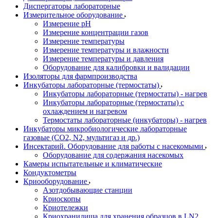
Диспергаторы лабораторные
Измерительное оборудование
Измерение pH
Измерение концентрации газов
Измерение температуры
Измерение температуры и влажности
Измерение температуры и давления
Оборудование для калибровки и валидации
Изоляторы для фармпроизводства
Инкубаторы лабораторные (термостаты)
Инкубаторы лабораторные (термостаты) - нагрев
Инкубаторы лабораторные (термостаты) с
охлаждением и нагревом
Термостаты лабораторные (инкубаторы) - нагрев
Инкубаторы микробиологические лабораторные
газовые (CO2, N2, мультигаз и др.)
Инсектарий. Оборудование для работы с насекомыми
Оборудование для содержания насекомых
Камеры испытательные и климатические
Кондуктометры
Криооборудование
Азотдобывающие станции
Криоскопы
Криотележки
Криохранилища для хранения образцов в LN2