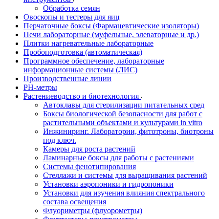
Обработка семян
Овоскопы и тестеры для яиц
Перчаточные боксы (Фармацевтические изоляторы)
Печи лабораторные (муфельные, элеваторные и др.)
Плитки нагревательные лабораторные
Пробоподготовка (автоматическая)
Программное обеспечение, лабораторные
информационные системы (ЛИС)
Производственные линии
РH-метры
Растениеводство и биотехнология
Автоклавы для стерилизации питательных сред
Боксы биологической безопасности для работ с
растительными объектами и культурами in vitro
Инжиниринг. Лаборатории, фитотроны, биотроны
под ключ.
Камеры для роста растений
Ламинарные боксы для работы с растениями
Системы фенотипирования
Стеллажи и системы для выращивания растений
Установки аэропоники и гидропоники
Установки для изучения влияния спектрального
состава освещения
Флуориметры (флуорометры)