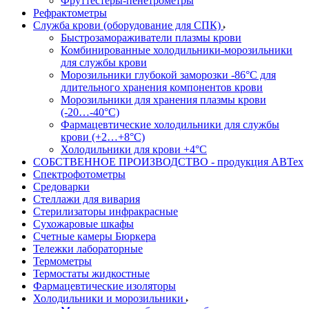
Фруттестеры-пенетрометры
Рефрактометры
Служба крови (оборудование для СПК)
Быстрозамораживатели плазмы крови
Комбинированные холодильники-морозильники
для службы крови
Морозильники глубокой заморозки -86°С для
длительного хранения компонентов крови
Морозильники для хранения плазмы крови
(-20…-40°С)
Фармацевтические холодильники для службы
крови (+2…+8°С)
Холодильники для крови +4°С
СОБСТВЕННОЕ ПРОИЗВОДСТВО - продукция АВТех
Спектрофотометры
Средоварки
Стеллажи для вивария
Стерилизаторы инфракрасные
Сухожаровые шкафы
Счетные камеры Бюркера
Тележки лабораторные
Термометры
Термостаты жидкостные
Фармацевтические изоляторы
Холодильники и морозильники