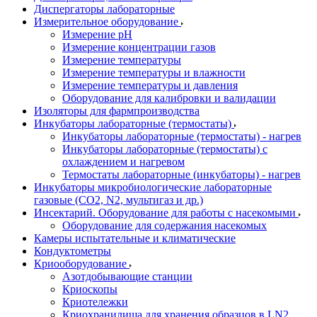
Диспергаторы лабораторные
Измерительное оборудование
Измерение pH
Измерение концентрации газов
Измерение температуры
Измерение температуры и влажности
Измерение температуры и давления
Оборудование для калибровки и валидации
Изоляторы для фармпроизводства
Инкубаторы лабораторные (термостаты)
Инкубаторы лабораторные (термостаты) - нагрев
Инкубаторы лабораторные (термостаты) с
охлаждением и нагревом
Термостаты лабораторные (инкубаторы) - нагрев
Инкубаторы микробиологические лабораторные
газовые (CO2, N2, мультигаз и др.)
Инсектарий. Оборудование для работы с насекомыми
Оборудование для содержания насекомых
Камеры испытательные и климатические
Кондуктометры
Криооборудование
Азотдобывающие станции
Криоскопы
Криотележки
Криохранилища для хранения образцов в LN2