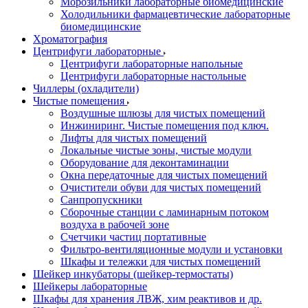
Морозильники лабораторные биомедицинские
Холодильники фармацевтические лабораторные
биомедицинские
Хроматография
Центрифуги лабораторные
Центрифуги лабораторные напольные
Центрифуги лабораторные настольные
Чиллеры (охладители)
Чистые помещения
Воздушные шлюзы для чистых помещений
Инжиниринг. Чистые помещения под ключ.
Лифты для чистых помещений
Локальные чистые зоны, чистые модули
Оборудование для деконтаминации
Окна передаточные для чистых помещений
Очистители обуви для чистых помещений
Санпропускники
Сборочные станции с ламинарным потоком
воздуха в рабочей зоне
Счетчики частиц портативные
Фильтро-вентиляционные модули и установки
Шкафы и тележки для чистых помещений
Шейкер инкубаторы (шейкер-термостаты)
Шейкеры лабораторные
Шкафы для хранения ЛВЖ, хим реактивов и др.