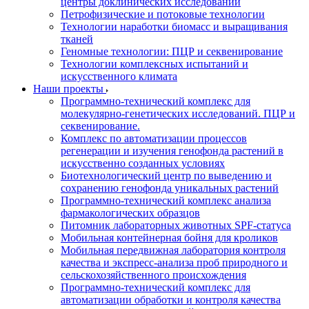
центры доклинических исследований
Петрофизические и потоковые технологии
Технологии наработки биомасс и выращивания
тканей
Геномные технологии: ПЦР и секвенирование
Технологии комплексных испытаний и
искусственного климата
Наши проекты
Программно-технический комплекс для
молекулярно-генетических исследований. ПЦР и
секвенирование.
Комплекс по автоматизации процессов
регенерации и изучения генофонда растений в
искусственно созданных условиях
Биотехнологический центр по выведению и
сохранению генофонда уникальных растений
Программно-технический комплекс анализа
фармакологических образцов
Питомник лабораторных животных SPF-статуса
Мобильная контейнерная бойня для кроликов
Мобильная передвижная лаборатория контроля
качества и экспресс-анализа проб природного и
сельскохозяйственного происхождения
Программно-технический комплекс для
автоматизации обработки и контроля качества