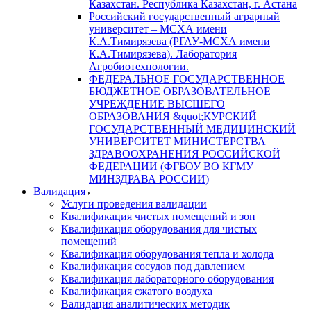
Казахстан. Республика Казахстан, г. Астана
Российский государственный аграрный
университет – МСХА имени
К.А.Тимирязева (РГАУ-МСХА имени
К.А.Тимирязева). Лаборатория
Агробиотехнологии.
ФЕДЕРАЛЬНОЕ ГОСУДАРСТВЕННОЕ
БЮДЖЕТНОЕ ОБРАЗОВАТЕЛЬНОЕ
УЧРЕЖДЕНИЕ ВЫСШЕГО
ОБРАЗОВАНИЯ &quot;КУРСКИЙ
ГОСУДАРСТВЕННЫЙ МЕДИЦИНСКИЙ
УНИВЕРСИТЕТ МИНИСТЕРСТВА
ЗДРАВООХРАНЕНИЯ РОССИЙСКОЙ
ФЕДЕРАЦИИ (ФГБОУ ВО КГМУ
МИНЗДРАВА РОССИИ)
Валидация
Услуги проведения валидации
Квалификация чистых помещений и зон
Квалификация оборудования для чистых
помещений
Квалификация оборудования тепла и холода
Квалификация сосудов под давлением
Квалификация лабораторного оборудования
Квалификация сжатого воздуха
Валидация аналитических методик