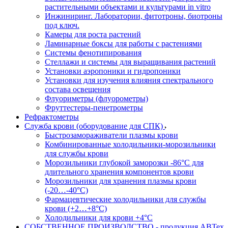
растительными объектами и культурами in vitro
Инжиниринг. Лаборатории, фитотроны, биотроны
под ключ.
Камеры для роста растений
Ламинарные боксы для работы с растениями
Системы фенотипирования
Стеллажи и системы для выращивания растений
Установки аэропоники и гидропоники
Установки для изучения влияния спектрального
состава освещения
Флуориметры (флуорометры)
Фруттестеры-пенетрометры
Рефрактометры
Служба крови (оборудование для СПК)
Быстрозамораживатели плазмы крови
Комбинированные холодильники-морозильники
для службы крови
Морозильники глубокой заморозки -86°С для
длительного хранения компонентов крови
Морозильники для хранения плазмы крови
(-20…-40°С)
Фармацевтические холодильники для службы
крови (+2…+8°С)
Холодильники для крови +4°С
СОБСТВЕННОЕ ПРОИЗВОДСТВО - продукция АВТех