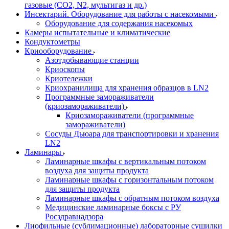
газовые (CO2, N2, мультигаз и др.)
Инсектарий. Оборудование для работы с насекомыми
Оборудование для содержания насекомых
Камеры испытательные и климатические
Кондуктометры
Криооборудование
Азотдобывающие станции
Криоскопы
Криотележки
Криохранилища для хранения образцов в LN2
Программные замораживатели
(криозамораживатели)
Криозамораживатели (программные
замораживатели)
Сосуды Дьюара для транспортировки и хранения
LN2
Ламинары
Ламинарные шкафы с вертикальным потоком
воздуха для защиты продукта
Ламинарные шкафы с горизонтальным потоком
для защиты продукта
Ламинарные шкафы с обратным потоком воздуха
Медицинские ламинарные боксы с РУ
Росздравнадзора
Лиофильные (сублимационные) лабораторные сушилки