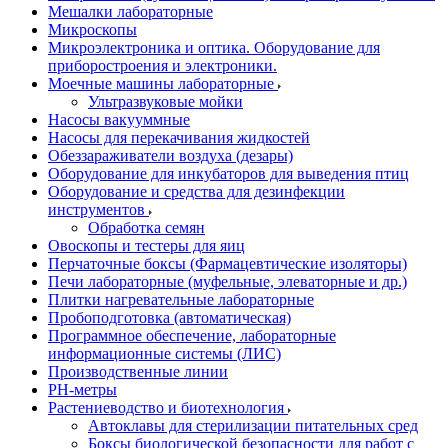
Мешалки лабораторные
Микроскопы
Микроэлектроника и оптика. Оборудование для
приборостроения и электроники.
Моечные машины лабораторные
Ультразвуковые мойки
Насосы вакууммные
Насосы для перекачивания жидкостей
Обеззараживатели воздуха (дезары)
Оборудование для инкубаторов для выведения птиц
Оборудование и средства для дезинфекции
инструментов
Обработка семян
Овоскопы и тестеры для яиц
Перчаточные боксы (Фармацевтические изоляторы)
Печи лабораторные (муфельные, элеваторные и др.)
Плитки нагревательные лабораторные
Пробоподготовка (автоматическая)
Программное обеспечение, лабораторные
информационные системы (ЛИС)
Производственные линии
РH-метры
Растениеводство и биотехнология
Автоклавы для стерилизации питательных сред
Боксы биологической безопасности для работ с