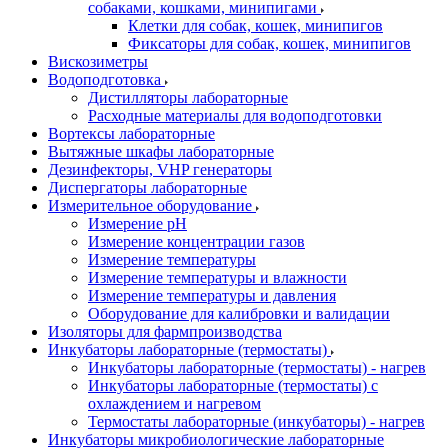
собаками, кошками, минипигами
Клетки для собак, кошек, минипигов
Фиксаторы для собак, кошек, минипигов
Вискозиметры
Водоподготовка
Дистилляторы лабораторные
Расходные материалы для водоподготовки
Вортексы лабораторные
Вытяжные шкафы лабораторные
Дезинфекторы, VHP генераторы
Диспергаторы лабораторные
Измерительное оборудование
Измерение pH
Измерение концентрации газов
Измерение температуры
Измерение температуры и влажности
Измерение температуры и давления
Оборудование для калибровки и валидации
Изоляторы для фармпроизводства
Инкубаторы лабораторные (термостаты)
Инкубаторы лабораторные (термостаты) - нагрев
Инкубаторы лабораторные (термостаты) с
охлаждением и нагревом
Термостаты лабораторные (инкубаторы) - нагрев
Инкубаторы микробиологические лабораторные