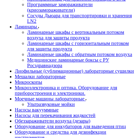
Программные замораживатели
(криозамораживатели)
Сосуды Дьюара для транспортировки и хранения
LN2
Ламинары
Ламинарные шкафы с вертикальным потоком
воздуха для защиты продукта
Ламинарные шкафы с горизонтальным потоком
для защиты продукта
Ламинарные шкафы с обратным потоком воздуха
Медицинские ламинарные боксы с РУ
Росздравнадзора
Лиофильные (сублимационные) лабораторные сушилки
Мешалки лабораторные
Микроскопы
Микроэлектроника и оптика. Оборудование для
приборостроения и электроники.
Моечные машины лабораторные
Ультразвуковые мойки
Насосы вакууммные
Насосы для перекачивания жидкостей
Обеззараживатели воздуха (дезары)
Оборудование для инкубаторов для выведения птиц
Оборудование и средства для дезинфекции
инструментов