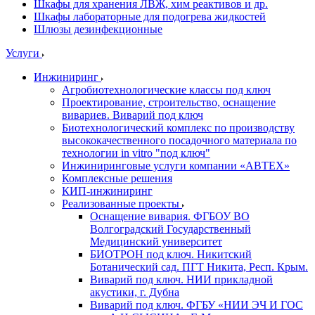
Шкафы для хранения ЛВЖ, хим реактивов и др.
Шкафы лабораторные для подогрева жидкостей
Шлюзы дезинфекционные
Услуги
Инжиниринг
Агробиотехнологические классы под ключ
Проектирование, строительство, оснащение
вивариев. Виварий под ключ
Биотехнологический комплекс по производству
высококачественного посадочного материала по
технологии in vitro "под ключ"
Инжиниринговые услуги компании «АВТЕХ»
Комплексные решения
КИП-инжиниринг
Реализованные проекты
Оснащение вивария. ФГБОУ ВО
Волгоградский Государственный
Медицинский университет
БИОТРОН под ключ. Никитский
Ботанический сад. ПГТ Никита, Респ. Крым.
Виварий под ключ. НИИ прикладной
акустики, г. Дубна
Виварий под ключ. ФГБУ «НИИ ЭЧ И ГОС