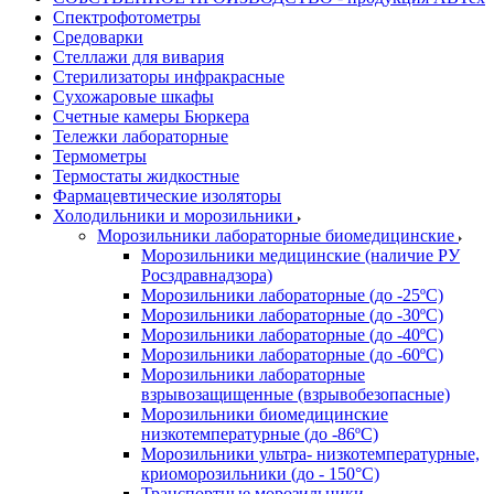
Спектрофотометры
Средоварки
Стеллажи для вивария
Стерилизаторы инфракрасные
Сухожаровые шкафы
Счетные камеры Бюркера
Тележки лабораторные
Термометры
Термостаты жидкостные
Фармацевтические изоляторы
Холодильники и морозильники
Морозильники лабораторные биомедицинские
Морозильники медицинские (наличие РУ
Росздравнадзора)
Морозильники лабораторные (до -25ºС)
Морозильники лабораторные (до -30ºС)
Морозильники лабораторные (до -40ºС)
Морозильники лабораторные (до -60ºС)
Морозильники лабораторные
взрывозащищенные (взрывобезопасные)
Морозильники биомедицинские
низкотемпературные (до -86ºС)
Морозильники ультра- низкотемпературные,
криоморозильники (до - 150°С)
Транспортные морозильники