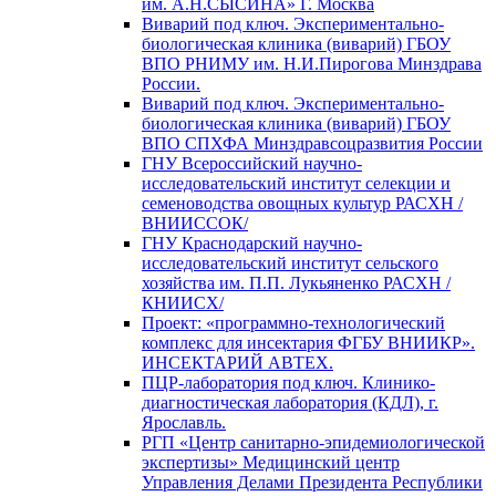
им. А.Н.СЫСИНА» Г. Москва
Виварий под ключ. Экспериментально-
биологическая клиника (виварий) ГБОУ
ВПО РНИМУ им. Н.И.Пирогова Минздрава
России.
Виварий под ключ. Экспериментально-
биологическая клиника (виварий) ГБОУ
ВПО СПХФА Минздравсоцразвития России
ГНУ Всероссийский научно-
исследовательский институт селекции и
семеноводства овощных культур РАСХН /
ВНИИССОК/
ГНУ Краснодарский научно-
исследовательский институт сельского
хозяйства им. П.П. Лукьяненко РАСХН /
КНИИСХ/
Проект: «программно-технологический
комплекс для инсектария ФГБУ ВНИИКР».
ИНСЕКТАРИЙ АВТЕХ.
ПЦР-лаборатория под ключ. Клинико-
диагностическая лаборатория (КДЛ), г.
Ярославль.
РГП «Центр санитарно-эпидемиологической
экспертизы» Медицинский центр
Управления Делами Президента Республики