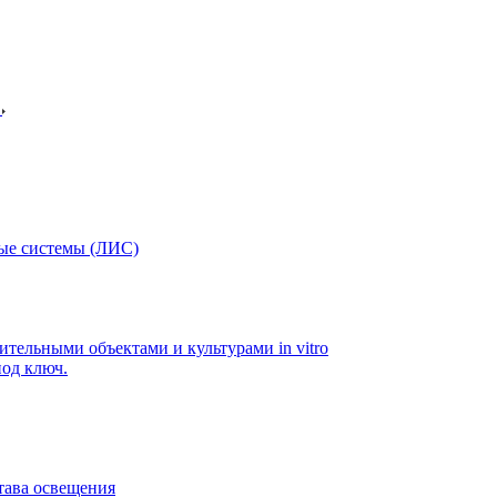
в
ые системы (ЛИС)
ительными объектами и культурами in vitro
од ключ.
тава освещения