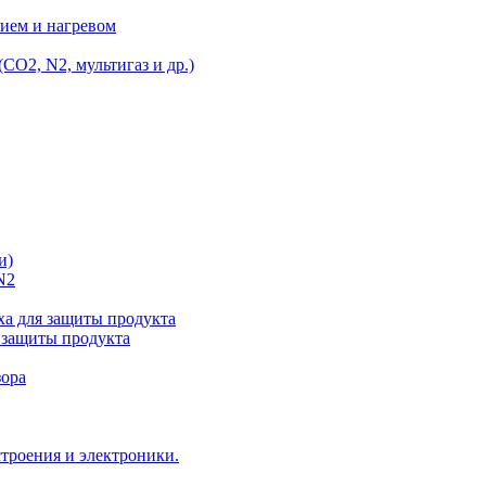
ием и нагревом
O2, N2, мультигаз и др.)
и)
N2
а для защиты продукта
 защиты продукта
зора
троения и электроники.