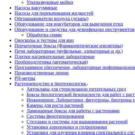
Ультразвуковые мойки
Насосы вакууммные
Насосы для перекачивания жидкостей
Обеззараживатели воздуха (дезары)
Оборудование для инкубаторов для выведения птиц
Оборудование и средства для дезинфекции инструменто
Обработка семян
Овоскопы и тестеры для яиц
Перчаточные боксы (Фармацевтические изоляторы)
Печи лабораторные (муфельные, элеваторные и др.)
Плитки нагревательные лабораторные
Пробоподготовка (автоматическая)
Программное обеспечение, лабораторные информационн
Производственные линии
РH-метры
Растениеводство и биотехнология
Автоклавы для стерилизации питательных сред
Боксы биологической безопасности для работ с раст
Инжиниринг. Лаборатории, фитотроны, биотроны п
Камеры для роста растений
Ламинарные боксы для работы с растениями
Системы фенотипирования
Стеллажи и системы для выращивания растений
Установки аэропоники и гидропоники
Установки для изучения влияния спектрального сос