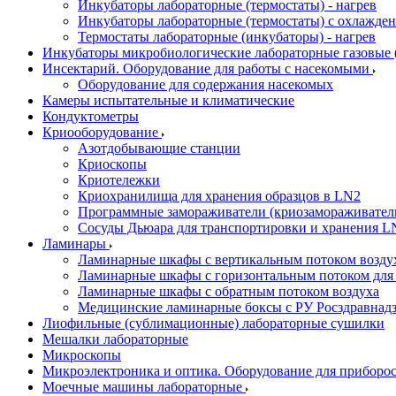
Инкубаторы лабораторные (термостаты) - нагрев
Инкубаторы лабораторные (термостаты) с охлажден
Термостаты лабораторные (инкубаторы) - нагрев
Инкубаторы микробиологические лабораторные газовые (C
Инсектарий. Оборудование для работы с насекомыми
Оборудование для содержания насекомых
Камеры испытательные и климатические
Кондуктометры
Криооборудование
Азотдобывающие станции
Криоскопы
Криотележки
Криохранилища для хранения образцов в LN2
Программные замораживатели (криозамораживател
Сосуды Дьюара для транспортировки и хранения L
Ламинары
Ламинарные шкафы с вертикальным потоком воздух
Ламинарные шкафы с горизонтальным потоком для
Ламинарные шкафы с обратным потоком воздуха
Медицинские ламинарные боксы с РУ Росздравнад
Лиофильные (сублимационные) лабораторные сушилки
Мешалки лабораторные
Микроскопы
Микроэлектроника и оптика. Оборудование для приборос
Моечные машины лабораторные