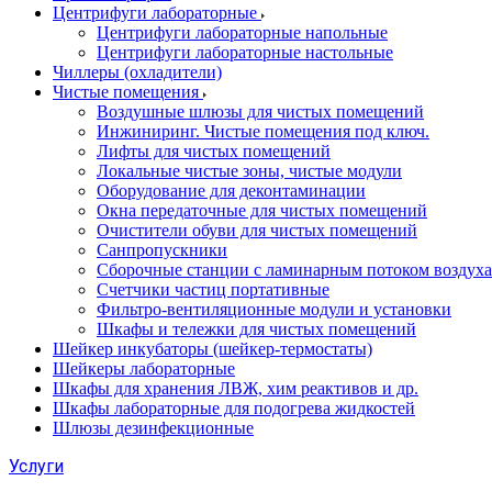
Центрифуги лабораторные
Центрифуги лабораторные напольные
Центрифуги лабораторные настольные
Чиллеры (охладители)
Чистые помещения
Воздушные шлюзы для чистых помещений
Инжиниринг. Чистые помещения под ключ.
Лифты для чистых помещений
Локальные чистые зоны, чистые модули
Оборудование для деконтаминации
Окна передаточные для чистых помещений
Очистители обуви для чистых помещений
Санпропускники
Сборочные станции с ламинарным потоком воздуха 
Счетчики частиц портативные
Фильтро-вентиляционные модули и установки
Шкафы и тележки для чистых помещений
Шейкер инкубаторы (шейкер-термостаты)
Шейкеры лабораторные
Шкафы для хранения ЛВЖ, хим реактивов и др.
Шкафы лабораторные для подогрева жидкостей
Шлюзы дезинфекционные
Услуги