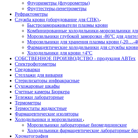
Флуориметры (флуорометры)
Фруттестеры-пенетрометры
Рефрактометры
Служба крови (оборудование для СПК)
Быстрозамораживатели плазмы крови
Комбинированные холодильники-морозильники дл
Морозильники глубокой заморозки -86°С для длите
Морозильники для хранения плазмы крови (-20…-4
Фармацевтические холодильники для службы кров
Холодильники для крови +4°С
СОБСТВЕННОЕ ПРОИЗВОДСТВО - продукция АВТех
Спектрофотометры
Средоварки
Стеллажи для вивария
Стерилизаторы инфракрасные
Сухожаровые шкафы
Счетные камеры Бюркера
Тележки лабораторные
Термометры
Термостаты жидкостные
Фармацевтические изоляторы
Холодильники и морозильники
Морозильники лабораторные биомедицинские
Холодильники фармацевтические лабораторные би
Хроматография