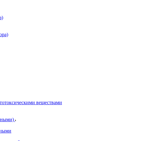
а)
ора)
итотоксическими веществами
отными)
тными