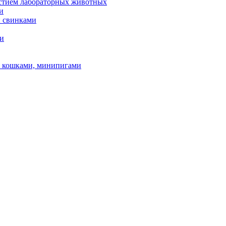
астием лабораторных животных
и
и свинками
ми
и, кошками, минипигами