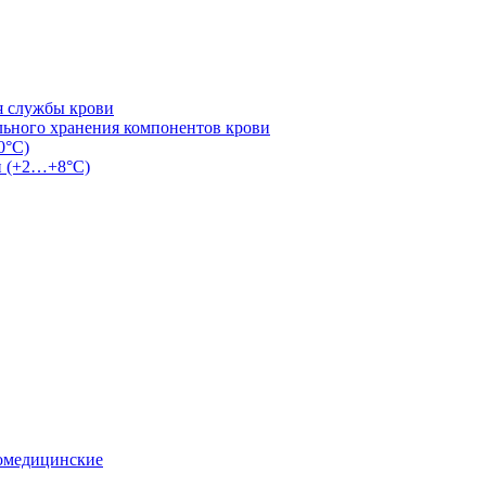
я службы крови
льного хранения компонентов крови
0°С)
и (+2…+8°С)
омедицинские