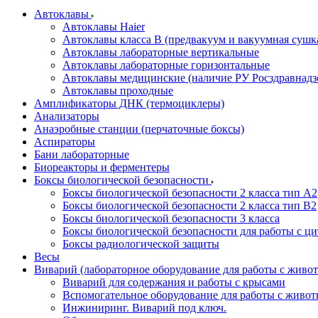
Автоклавы
Автоклавы Haier
Автоклавы класса B (предвакуум и вакуумная сушк
Автоклавы лабораторные вертикальные
Автоклавы лабораторные горизонтальные
Автоклавы медицинские (наличие РУ Росздравнадз
Автоклавы проходные
Амплификаторы ДНК (термоциклеры)
Анализаторы
Анаэробные станции (перчаточные боксы)
Аспираторы
Бани лабораторные
Биореакторы и ферментеры
Боксы биологической безопасности
Боксы биологической безопасности 2 класса тип A2
Боксы биологической безопасности 2 класса тип B2
Боксы биологической безопасности 3 класса
Боксы биологической безопасности для работы с ц
Боксы радиологической защиты
Весы
Виварий (лабораторное оборудование для работы с жив
Виварий для содержания и работы с крысами
Вспомогательное оборудование для работы с живо
Инжиниринг. Виварий под ключ.