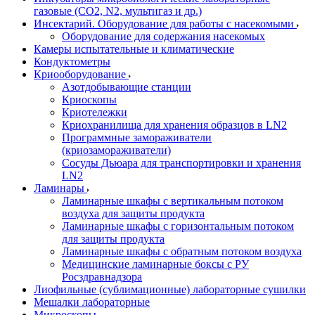
газовые (CO2, N2, мультигаз и др.)
Инсектарий. Оборудование для работы с насекомыми
Оборудование для содержания насекомых
Камеры испытательные и климатические
Кондуктометры
Криооборудование
Азотдобывающие станции
Криоскопы
Криотележки
Криохранилища для хранения образцов в LN2
Программные замораживатели
(криозамораживатели)
Сосуды Дьюара для транспортировки и хранения
LN2
Ламинары
Ламинарные шкафы с вертикальным потоком
воздуха для защиты продукта
Ламинарные шкафы с горизонтальным потоком
для защиты продукта
Ламинарные шкафы с обратным потоком воздуха
Медицинские ламинарные боксы с РУ
Росздравнадзора
Лиофильные (сублимационные) лабораторные сушилки
Мешалки лабораторные
Микроскопы