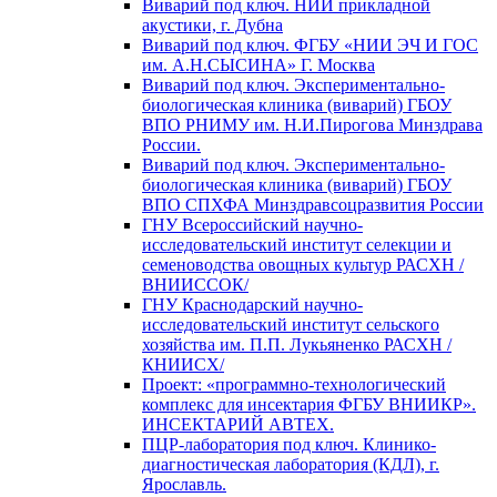
Виварий под ключ. НИИ прикладной
акустики, г. Дубна
Виварий под ключ. ФГБУ «НИИ ЭЧ И ГОС
им. А.Н.СЫСИНА» Г. Москва
Виварий под ключ. Экспериментально-
биологическая клиника (виварий) ГБОУ
ВПО РНИМУ им. Н.И.Пирогова Минздрава
России.
Виварий под ключ. Экспериментально-
биологическая клиника (виварий) ГБОУ
ВПО СПХФА Минздравсоцразвития России
ГНУ Всероссийский научно-
исследовательский институт селекции и
семеноводства овощных культур РАСХН /
ВНИИССОК/
ГНУ Краснодарский научно-
исследовательский институт сельского
хозяйства им. П.П. Лукьяненко РАСХН /
КНИИСХ/
Проект: «программно-технологический
комплекс для инсектария ФГБУ ВНИИКР».
ИНСЕКТАРИЙ АВТЕХ.
ПЦР-лаборатория под ключ. Клинико-
диагностическая лаборатория (КДЛ), г.
Ярославль.