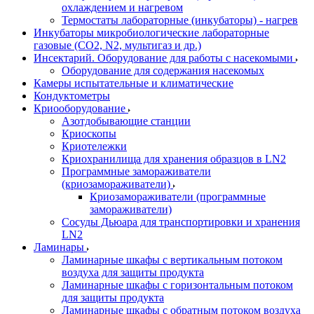
охлаждением и нагревом
Термостаты лабораторные (инкубаторы) - нагрев
Инкубаторы микробиологические лабораторные
газовые (CO2, N2, мультигаз и др.)
Инсектарий. Оборудование для работы с насекомыми
Оборудование для содержания насекомых
Камеры испытательные и климатические
Кондуктометры
Криооборудование
Азотдобывающие станции
Криоскопы
Криотележки
Криохранилища для хранения образцов в LN2
Программные замораживатели
(криозамораживатели)
Криозамораживатели (программные
замораживатели)
Сосуды Дьюара для транспортировки и хранения
LN2
Ламинары
Ламинарные шкафы с вертикальным потоком
воздуха для защиты продукта
Ламинарные шкафы с горизонтальным потоком
для защиты продукта
Ламинарные шкафы с обратным потоком воздуха