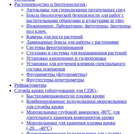
Растениеводство и биотехнология
Автоклавы для стерилизации питательных сред
Боксы биологической безопасности для работ с
растительными объектами и культурами in vitro
Инжиниринг. Лаборатории, фитотроны, биотроны
под ключ.
Камеры для роста растений
Ламинарные боксы для работы с растениями
Системы фенотипирования
Стеллажи и системы для выращивания растений
Установки аэропоники и гидропоники
Установки для изучения влияния спектрального
состава освещения
Флуориметры (флуорометры)
Фруттестеры-пенетрометры
Рефрактометры
Служба крови (оборудование для СПК)
Быстрозамораживатели плазмы крови
Комбинированные холодильники-морозильники
для службы крови
Морозильники глубокой заморозки -86°С для
длительного хранения компонентов крови
Морозильники для хранения плазмы крови
(-20…-40°С)
Фармацевтические холодильники для службы