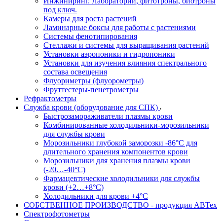
Инжиниринг. Лаборатории, фитотроны, биотроны
под ключ.
Камеры для роста растений
Ламинарные боксы для работы с растениями
Системы фенотипирования
Стеллажи и системы для выращивания растений
Установки аэропоники и гидропоники
Установки для изучения влияния спектрального
состава освещения
Флуориметры (флуорометры)
Фруттестеры-пенетрометры
Рефрактометры
Служба крови (оборудование для СПК)
Быстрозамораживатели плазмы крови
Комбинированные холодильники-морозильники
для службы крови
Морозильники глубокой заморозки -86°С для
длительного хранения компонентов крови
Морозильники для хранения плазмы крови
(-20…-40°С)
Фармацевтические холодильники для службы
крови (+2…+8°С)
Холодильники для крови +4°С
СОБСТВЕННОЕ ПРОИЗВОДСТВО - продукция АВТех
Спектрофотометры