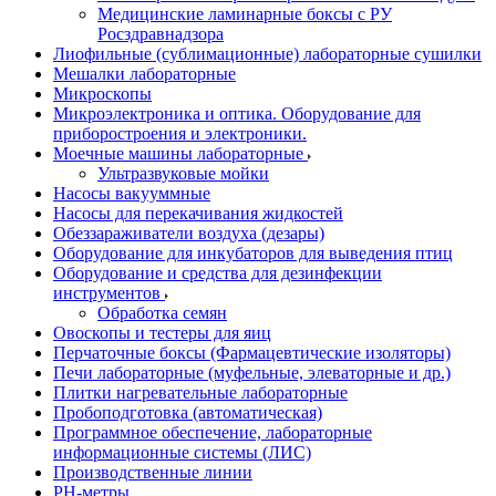
Медицинские ламинарные боксы с РУ
Росздравнадзора
Лиофильные (сублимационные) лабораторные сушилки
Мешалки лабораторные
Микроскопы
Микроэлектроника и оптика. Оборудование для
приборостроения и электроники.
Моечные машины лабораторные
Ультразвуковые мойки
Насосы вакууммные
Насосы для перекачивания жидкостей
Обеззараживатели воздуха (дезары)
Оборудование для инкубаторов для выведения птиц
Оборудование и средства для дезинфекции
инструментов
Обработка семян
Овоскопы и тестеры для яиц
Перчаточные боксы (Фармацевтические изоляторы)
Печи лабораторные (муфельные, элеваторные и др.)
Плитки нагревательные лабораторные
Пробоподготовка (автоматическая)
Программное обеспечение, лабораторные
информационные системы (ЛИС)
Производственные линии
РH-метры