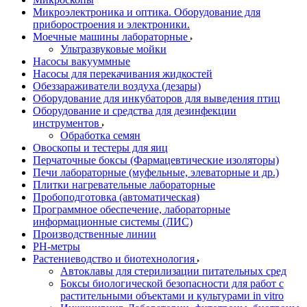
Микроэлектроника и оптика. Оборудование для
приборостроения и электроники.
Моечные машины лабораторные
Ультразвуковые мойки
Насосы вакууммные
Насосы для перекачивания жидкостей
Обеззараживатели воздуха (дезары)
Оборудование для инкубаторов для выведения птиц
Оборудование и средства для дезинфекции
инструментов
Обработка семян
Овоскопы и тестеры для яиц
Перчаточные боксы (Фармацевтические изоляторы)
Печи лабораторные (муфельные, элеваторные и др.)
Плитки нагревательные лабораторные
Пробоподготовка (автоматическая)
Программное обеспечение, лабораторные
информационные системы (ЛИС)
Производственные линии
РH-метры
Растениеводство и биотехнология
Автоклавы для стерилизации питательных сред
Боксы биологической безопасности для работ с
растительными объектами и культурами in vitro