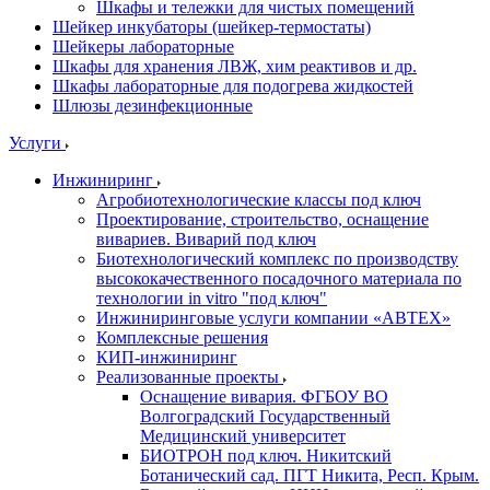
Шкафы и тележки для чистых помещений
Шейкер инкубаторы (шейкер-термостаты)
Шейкеры лабораторные
Шкафы для хранения ЛВЖ, хим реактивов и др.
Шкафы лабораторные для подогрева жидкостей
Шлюзы дезинфекционные
Услуги
Инжиниринг
Агробиотехнологические классы под ключ
Проектирование, строительство, оснащение
вивариев. Виварий под ключ
Биотехнологический комплекс по производству
высококачественного посадочного материала по
технологии in vitro "под ключ"
Инжиниринговые услуги компании «АВТЕХ»
Комплексные решения
КИП-инжиниринг
Реализованные проекты
Оснащение вивария. ФГБОУ ВО
Волгоградский Государственный
Медицинский университет
БИОТРОН под ключ. Никитский
Ботанический сад. ПГТ Никита, Респ. Крым.