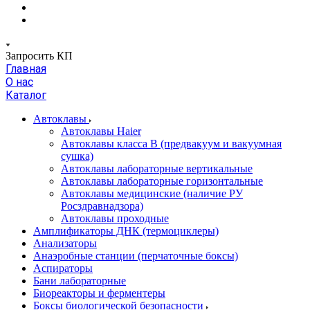
Запросить КП
Главная
О нас
Каталог
Автоклавы
Автоклавы Haier
Автоклавы класса B (предвакуум и вакуумная
сушка)
Автоклавы лабораторные вертикальные
Автоклавы лабораторные горизонтальные
Автоклавы медицинские (наличие РУ
Росздравнадзора)
Автоклавы проходные
Амплификаторы ДНК (термоциклеры)
Анализаторы
Анаэробные станции (перчаточные боксы)
Аспираторы
Бани лабораторные
Биореакторы и ферментеры
Боксы биологической безопасности