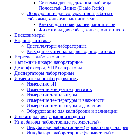
Системы для содержания рыб вида
Полосатый Данио (Danio Rerio)
Оборудование для содержания и работы с
собаками, кошками, минипигами
Клетки для собак, кошек, минипигов
Фиксаторы для собак, кошек, минипигов
Вискозиметры
Водоподготовка
Дистилляторы лабораторные
Расходные материалы для водоподготовки
Вортексы лабораторные
Вытяжные шкафы лабораторные
Дезинфекторы, VHP генераторы
Диспергаторы лабораторные
Измерительное оборудование
Измерение pH
Измерение концентрации газов
Измерение температуры
Измерение температуры и влажности
Измерение температуры и давления
Оборудование для калибровки и валидации
Изоляторы для фармпроизводства
Инкубаторы лабораторные (термостаты)
Инкубаторы лабораторные (термостаты) - нагрев
Инкубаторы лабораторные (термостаты) с