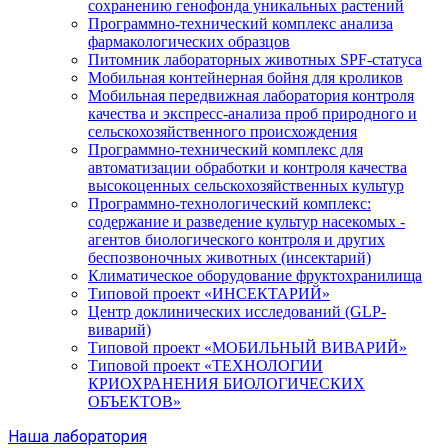
сохранению генофонда уникальных растений
Программно-технический комплекс анализа
фармакологических образцов
Питомник лабораторных животных SPF-статуса
Мобильная контейнерная бойня для кроликов
Мобильная передвижная лаборатория контроля
качества и экспресс-анализа проб природного и
сельскохозяйственного происхождения
Программно-технический комплекс для
автоматизации обработки и контроля качества
высокоценных сельскохозяйственных культур
Программно-технологический комплекс:
содержание и разведение культур насекомых -
агентов биологического контроля и других
беспозвоночных животных (инсектарий)
Климатическое оборудование фруктохранилища
Типовой проект «ИНСЕКТАРИЙ»
Центр доклинических исследований (GLP-
виварий)
Типовой проект «МОБИЛЬНЫЙ ВИВАРИЙ»
Типовой проект «ТЕХНОЛОГИИ
КРИОХРАНЕНИЯ БИОЛОГИЧЕСКИХ
ОБЪЕКТОВ»
Наша лаборатория