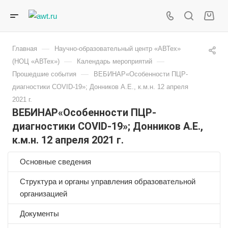
—
Главная
Научно-образовательный центр «АВТех»
—
—
(НОЦ «АВТех»)
Календарь мероприятий
—
Прошедшие события
ВЕБИНАР«Особенности ПЦР-
диагностики COVID-19»; Донников А.Е., к.м.н. 12 апреля
2021 г.
ВЕБИНАР«Особенности ПЦР-
диагностики COVID-19»; Донников А.Е.,
к.м.н. 12 апреля 2021 г.
Основные сведения
Структура и органы управления образовательной
организацией
Документы