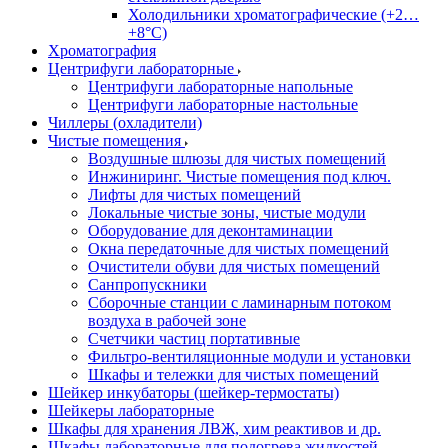
Холодильники хроматографические (+2…
+8°C)
Хроматография
Центрифуги лабораторные
Центрифуги лабораторные напольные
Центрифуги лабораторные настольные
Чиллеры (охладители)
Чистые помещения
Воздушные шлюзы для чистых помещений
Инжиниринг. Чистые помещения под ключ.
Лифты для чистых помещений
Локальные чистые зоны, чистые модули
Оборудование для деконтаминации
Окна передаточные для чистых помещений
Очистители обуви для чистых помещений
Санпропускники
Сборочные станции с ламинарным потоком
воздуха в рабочей зоне
Счетчики частиц портативные
Фильтро-вентиляционные модули и установки
Шкафы и тележки для чистых помещений
Шейкер инкубаторы (шейкер-термостаты)
Шейкеры лабораторные
Шкафы для хранения ЛВЖ, хим реактивов и др.
Шкафы лабораторные для подогрева жидкостей