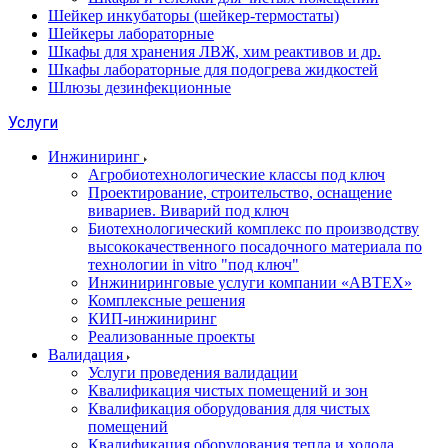
Шейкер инкубаторы (шейкер-термостаты)
Шейкеры лабораторные
Шкафы для хранения ЛВЖ, хим реактивов и др.
Шкафы лабораторные для подогрева жидкостей
Шлюзы дезинфекционные
Услуги
Инжиниринг
Агробиотехнологические классы под ключ
Проектирование, строительство, оснащение
вивариев. Виварий под ключ
Биотехнологический комплекс по производству
высококачественного посадочного материала по
технологии in vitro "под ключ"
Инжиниринговые услуги компании «АВТЕХ»
Комплексные решения
КИП-инжиниринг
Реализованные проекты
Валидация
Услуги проведения валидации
Квалификация чистых помещений и зон
Квалификация оборудования для чистых
помещений
Квалификация оборудования тепла и холода