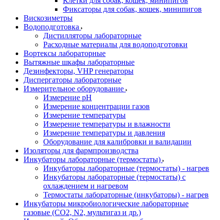
Клетки для собак, кошек, минипигов
Фиксаторы для собак, кошек, минипигов
Вискозиметры
Водоподготовка
Дистилляторы лабораторные
Расходные материалы для водоподготовки
Вортексы лабораторные
Вытяжные шкафы лабораторные
Дезинфекторы, VHP генераторы
Диспергаторы лабораторные
Измерительное оборудование
Измерение pH
Измерение концентрации газов
Измерение температуры
Измерение температуры и влажности
Измерение температуры и давления
Оборудование для калибровки и валидации
Изоляторы для фармпроизводства
Инкубаторы лабораторные (термостаты)
Инкубаторы лабораторные (термостаты) - нагрев
Инкубаторы лабораторные (термостаты) с
охлаждением и нагревом
Термостаты лабораторные (инкубаторы) - нагрев
Инкубаторы микробиологические лабораторные
газовые (CO2, N2, мультигаз и др.)