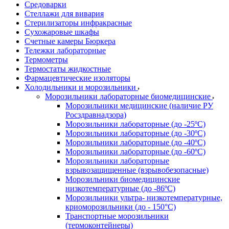
Средоварки
Стеллажи для вивария
Стерилизаторы инфракрасные
Сухожаровые шкафы
Счетные камеры Бюркера
Тележки лабораторные
Термометры
Термостаты жидкостные
Фармацевтические изоляторы
Холодильники и морозильники
Морозильники лабораторные биомедицинские
Морозильники медицинские (наличие РУ
Росздравнадзора)
Морозильники лабораторные (до -25ºС)
Морозильники лабораторные (до -30ºС)
Морозильники лабораторные (до -40ºС)
Морозильники лабораторные (до -60ºС)
Морозильники лабораторные
взрывозащищенные (взрывобезопасные)
Морозильники биомедицинские
низкотемпературные (до -86ºС)
Морозильники ультра- низкотемпературные,
криоморозильники (до - 150°С)
Транспортные морозильники
(термоконтейнеры)