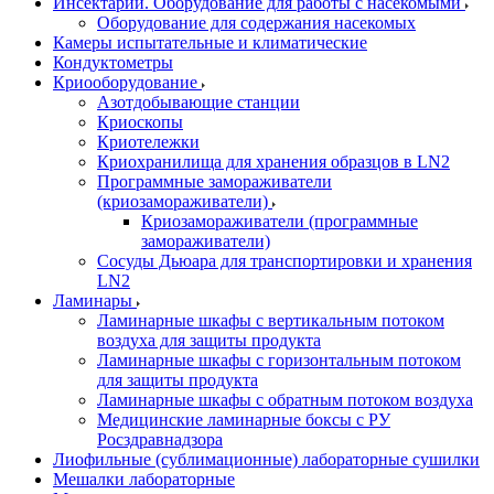
Инсектарий. Оборудование для работы с насекомыми
Оборудование для содержания насекомых
Камеры испытательные и климатические
Кондуктометры
Криооборудование
Азотдобывающие станции
Криоскопы
Криотележки
Криохранилища для хранения образцов в LN2
Программные замораживатели
(криозамораживатели)
Криозамораживатели (программные
замораживатели)
Сосуды Дьюара для транспортировки и хранения
LN2
Ламинары
Ламинарные шкафы с вертикальным потоком
воздуха для защиты продукта
Ламинарные шкафы с горизонтальным потоком
для защиты продукта
Ламинарные шкафы с обратным потоком воздуха
Медицинские ламинарные боксы с РУ
Росздравнадзора
Лиофильные (сублимационные) лабораторные сушилки
Мешалки лабораторные