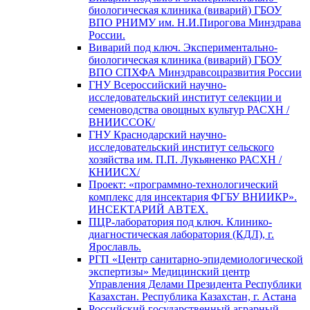
биологическая клиника (виварий) ГБОУ
ВПО РНИМУ им. Н.И.Пирогова Минздрава
России.
Виварий под ключ. Экспериментально-
биологическая клиника (виварий) ГБОУ
ВПО СПХФА Минздравсоцразвития России
ГНУ Всероссийский научно-
исследовательский институт селекции и
семеноводства овощных культур РАСХН /
ВНИИССОК/
ГНУ Краснодарский научно-
исследовательский институт сельского
хозяйства им. П.П. Лукьяненко РАСХН /
КНИИСХ/
Проект: «программно-технологический
комплекс для инсектария ФГБУ ВНИИКР».
ИНСЕКТАРИЙ АВТЕХ.
ПЦР-лаборатория под ключ. Клинико-
диагностическая лаборатория (КДЛ), г.
Ярославль.
РГП «Центр санитарно-эпидемиологической
экспертизы» Медицинский центр
Управления Делами Президента Республики
Казахстан. Республика Казахстан, г. Астана
Российский государственный аграрный