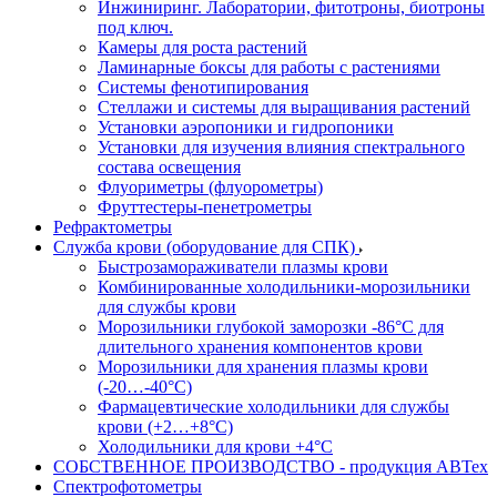
Инжиниринг. Лаборатории, фитотроны, биотроны
под ключ.
Камеры для роста растений
Ламинарные боксы для работы с растениями
Системы фенотипирования
Стеллажи и системы для выращивания растений
Установки аэропоники и гидропоники
Установки для изучения влияния спектрального
состава освещения
Флуориметры (флуорометры)
Фруттестеры-пенетрометры
Рефрактометры
Служба крови (оборудование для СПК)
Быстрозамораживатели плазмы крови
Комбинированные холодильники-морозильники
для службы крови
Морозильники глубокой заморозки -86°С для
длительного хранения компонентов крови
Морозильники для хранения плазмы крови
(-20…-40°С)
Фармацевтические холодильники для службы
крови (+2…+8°С)
Холодильники для крови +4°С
СОБСТВЕННОЕ ПРОИЗВОДСТВО - продукция АВТех
Спектрофотометры