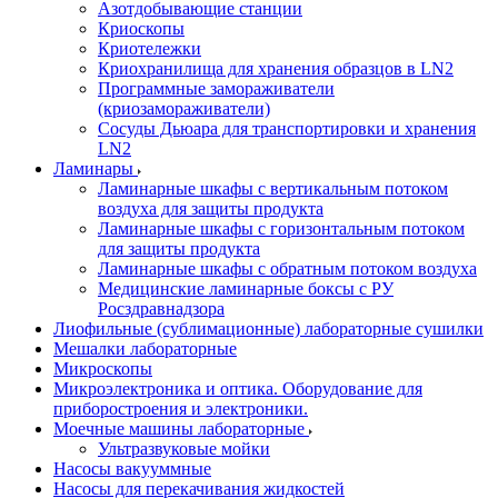
Азотдобывающие станции
Криоскопы
Криотележки
Криохранилища для хранения образцов в LN2
Программные замораживатели
(криозамораживатели)
Сосуды Дьюара для транспортировки и хранения
LN2
Ламинары
Ламинарные шкафы с вертикальным потоком
воздуха для защиты продукта
Ламинарные шкафы с горизонтальным потоком
для защиты продукта
Ламинарные шкафы с обратным потоком воздуха
Медицинские ламинарные боксы с РУ
Росздравнадзора
Лиофильные (сублимационные) лабораторные сушилки
Мешалки лабораторные
Микроскопы
Микроэлектроника и оптика. Оборудование для
приборостроения и электроники.
Моечные машины лабораторные
Ультразвуковые мойки
Насосы вакууммные
Насосы для перекачивания жидкостей