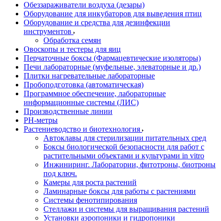
Обеззараживатели воздуха (дезары)
Оборудование для инкубаторов для выведения птиц
Оборудование и средства для дезинфекции
инструментов
Обработка семян
Овоскопы и тестеры для яиц
Перчаточные боксы (Фармацевтические изоляторы)
Печи лабораторные (муфельные, элеваторные и др.)
Плитки нагревательные лабораторные
Пробоподготовка (автоматическая)
Программное обеспечение, лабораторные
информационные системы (ЛИС)
Производственные линии
РH-метры
Растениеводство и биотехнология
Автоклавы для стерилизации питательных сред
Боксы биологической безопасности для работ с
растительными объектами и культурами in vitro
Инжиниринг. Лаборатории, фитотроны, биотроны
под ключ.
Камеры для роста растений
Ламинарные боксы для работы с растениями
Системы фенотипирования
Стеллажи и системы для выращивания растений
Установки аэропоники и гидропоники