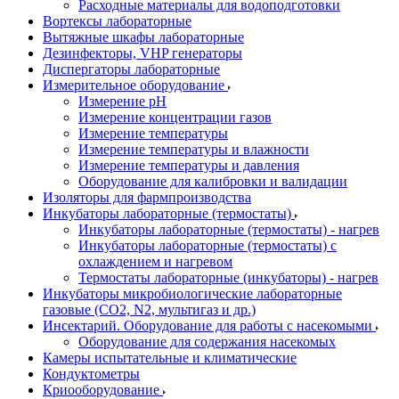
Расходные материалы для водоподготовки
Вортексы лабораторные
Вытяжные шкафы лабораторные
Дезинфекторы, VHP генераторы
Диспергаторы лабораторные
Измерительное оборудование
Измерение pH
Измерение концентрации газов
Измерение температуры
Измерение температуры и влажности
Измерение температуры и давления
Оборудование для калибровки и валидации
Изоляторы для фармпроизводства
Инкубаторы лабораторные (термостаты)
Инкубаторы лабораторные (термостаты) - нагрев
Инкубаторы лабораторные (термостаты) с
охлаждением и нагревом
Термостаты лабораторные (инкубаторы) - нагрев
Инкубаторы микробиологические лабораторные
газовые (CO2, N2, мультигаз и др.)
Инсектарий. Оборудование для работы с насекомыми
Оборудование для содержания насекомых
Камеры испытательные и климатические
Кондуктометры
Криооборудование