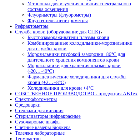
Установки для изучения влияния спектрального
состава освещения
Флуориметры (флуорометры)
Фруттестеры-пенетрометры
Рефрактометры
Служба крови (оборудование для СПК)
Быстрозамораживатели плазмы крови
Комбинированные холодильники-морозильники
для службы крови
Морозильники глубокой заморозки -86°С для
длительного хранения компонентов крови
Морозильники для хранения плазмы крови
(-20…-40°С)
Фармацевтические холодильники для службы
крови (+2…+8°С)
Холодильники для крови +4°С
СОБСТВЕННОЕ ПРОИЗВОДСТВО - продукция АВТех
Спектрофотометры
Средоварки
Стеллажи для вивария
Стерилизаторы инфракрасные
Сухожаровые шкафы
Счетные камеры Бюркера
Тележки лабораторные
Термометры