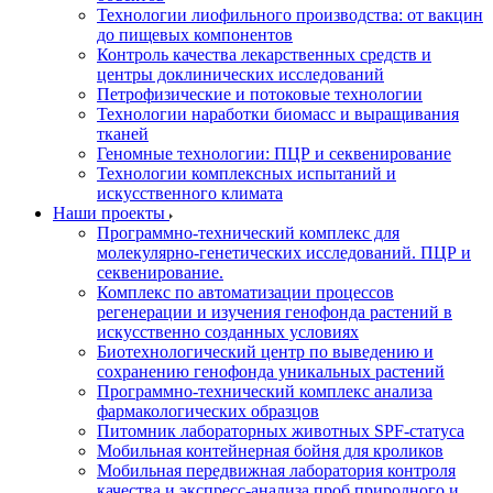
Технологии лиофильного производства: от вакцин
до пищевых компонентов
Контроль качества лекарственных средств и
центры доклинических исследований
Петрофизические и потоковые технологии
Технологии наработки биомасс и выращивания
тканей
Геномные технологии: ПЦР и секвенирование
Технологии комплексных испытаний и
искусственного климата
Наши проекты
Программно-технический комплекс для
молекулярно-генетических исследований. ПЦР и
секвенирование.
Комплекс по автоматизации процессов
регенерации и изучения генофонда растений в
искусственно созданных условиях
Биотехнологический центр по выведению и
сохранению генофонда уникальных растений
Программно-технический комплекс анализа
фармакологических образцов
Питомник лабораторных животных SPF-статуса
Мобильная контейнерная бойня для кроликов
Мобильная передвижная лаборатория контроля
качества и экспресс-анализа проб природного и