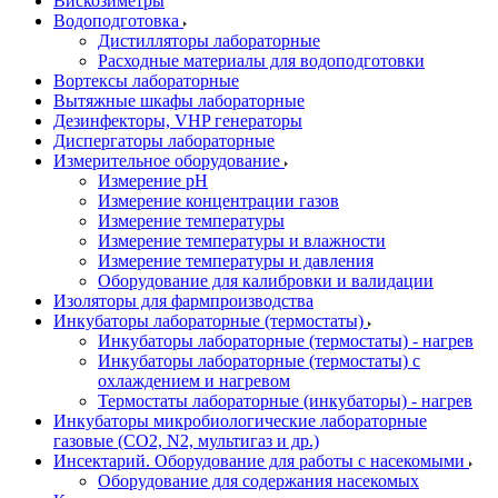
Вискозиметры
Водоподготовка
Дистилляторы лабораторные
Расходные материалы для водоподготовки
Вортексы лабораторные
Вытяжные шкафы лабораторные
Дезинфекторы, VHP генераторы
Диспергаторы лабораторные
Измерительное оборудование
Измерение pH
Измерение концентрации газов
Измерение температуры
Измерение температуры и влажности
Измерение температуры и давления
Оборудование для калибровки и валидации
Изоляторы для фармпроизводства
Инкубаторы лабораторные (термостаты)
Инкубаторы лабораторные (термостаты) - нагрев
Инкубаторы лабораторные (термостаты) с
охлаждением и нагревом
Термостаты лабораторные (инкубаторы) - нагрев
Инкубаторы микробиологические лабораторные
газовые (CO2, N2, мультигаз и др.)
Инсектарий. Оборудование для работы с насекомыми
Оборудование для содержания насекомых