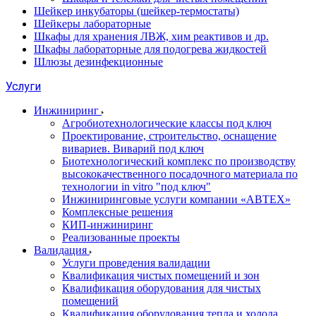
Шейкер инкубаторы (шейкер-термостаты)
Шейкеры лабораторные
Шкафы для хранения ЛВЖ, хим реактивов и др.
Шкафы лабораторные для подогрева жидкостей
Шлюзы дезинфекционные
Услуги
Инжиниринг
Агробиотехнологические классы под ключ
Проектирование, строительство, оснащение
вивариев. Виварий под ключ
Биотехнологический комплекс по производству
высококачественного посадочного материала по
технологии in vitro "под ключ"
Инжиниринговые услуги компании «АВТЕХ»
Комплексные решения
КИП-инжиниринг
Реализованные проекты
Валидация
Услуги проведения валидации
Квалификация чистых помещений и зон
Квалификация оборудования для чистых
помещений
Квалификация оборудования тепла и холода