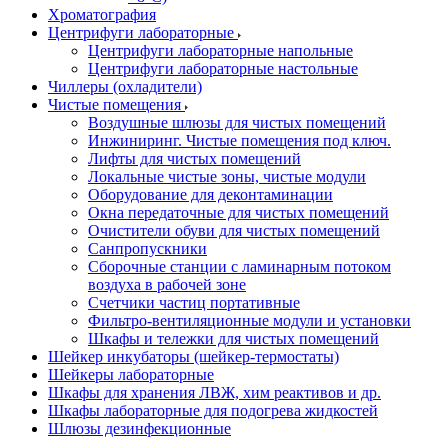
Хроматография
Центрифуги лабораторные
Центрифуги лабораторные напольные
Центрифуги лабораторные настольные
Чиллеры (охладители)
Чистые помещения
Воздушные шлюзы для чистых помещений
Инжиниринг. Чистые помещения под ключ.
Лифты для чистых помещений
Локальные чистые зоны, чистые модули
Оборудование для деконтаминации
Окна передаточные для чистых помещений
Очистители обуви для чистых помещений
Санпропускники
Сборочные станции с ламинарным потоком
воздуха в рабочей зоне
Счетчики частиц портативные
Фильтро-вентиляционные модули и установки
Шкафы и тележки для чистых помещений
Шейкер инкубаторы (шейкер-термостаты)
Шейкеры лабораторные
Шкафы для хранения ЛВЖ, хим реактивов и др.
Шкафы лабораторные для подогрева жидкостей
Шлюзы дезинфекционные