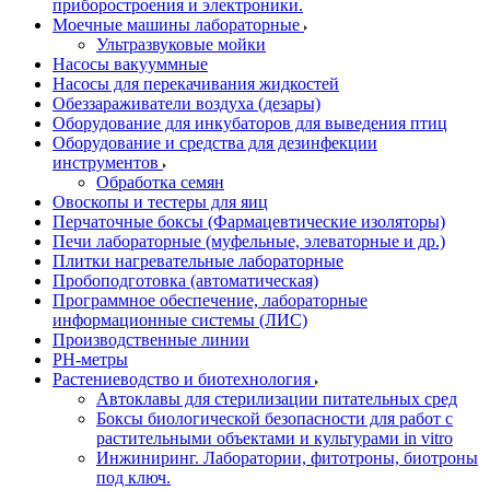
приборостроения и электроники.
Моечные машины лабораторные
Ультразвуковые мойки
Насосы вакууммные
Насосы для перекачивания жидкостей
Обеззараживатели воздуха (дезары)
Оборудование для инкубаторов для выведения птиц
Оборудование и средства для дезинфекции
инструментов
Обработка семян
Овоскопы и тестеры для яиц
Перчаточные боксы (Фармацевтические изоляторы)
Печи лабораторные (муфельные, элеваторные и др.)
Плитки нагревательные лабораторные
Пробоподготовка (автоматическая)
Программное обеспечение, лабораторные
информационные системы (ЛИС)
Производственные линии
РH-метры
Растениеводство и биотехнология
Автоклавы для стерилизации питательных сред
Боксы биологической безопасности для работ с
растительными объектами и культурами in vitro
Инжиниринг. Лаборатории, фитотроны, биотроны
под ключ.