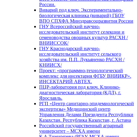
России.
Виварий под ключ. Экспериментально-
биологическая клиника (виварий) ГБОУ
ВПО СПХФА Минздравсоцразвития России
ГНУ Всероссийский научно-
исследовательский институт селекции и
семеноводства овощных культур РАСХН /
ВНИИССОК/
ГНУ Краснодарский научно-
исследовательский институт сельского
хозяйства им. П.П. Лукьяненко РАСХН /
КНИИСХ/
Проект: «программно-технологический
комплекс для инсектария ФГБУ ВНИИКР».
ИНСЕКТАРИЙ АВТЕХ.
ПЦР-лаборатория под ключ. Клинико-
диагностическая лаборатория (КДЛ), г.
Ярославль.
РГП «Центр санитарно-эпидемиологической
экспертизы» Медицинский центр
Управления Делами Президента Республики
Казахстан. Республика Казахстан, г. Астана
Российский государственный аграрный
университет – МСХА имени
К.А.Тимирязева (РГАУ-МСХА имени