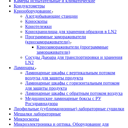
Камеры испытательные и климатические
Кондуктометры
Криооборудование
Азотдобывающие станции
Криоскопы
Криотележки
Криохранилища для хранения образцов в LN2
Программные замораживатели
(криозамораживатели)
Криозамораживатели (программные
замораживатели)
Сосуды Дьюара для транспортировки и хранения
LN2
Ламинары
Ламинарные шкафы с вертикальным потоком
воздуха для защиты продукта
Ламинарные шкафы с горизонтальным потоком
для защиты продукта
Ламинарные шкафы с обратным потоком воздуха
Медицинские ламинарные боксы с РУ
Росздравнадзора
Лиофильные (сублимационные) лабораторные сушилки
Мешалки лабораторные
Микроскопы
Микроэлектроника и оптика. Оборудование для