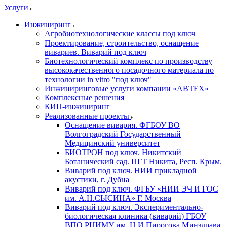
Услуги
Инжиниринг
Агробиотехнологические классы под ключ
Проектирование, строительство, оснащение
вивариев. Виварий под ключ
Биотехнологический комплекс по производству
высококачественного посадочного материала по
технологии in vitro "под ключ"
Инжиниринговые услуги компании «АВТЕХ»
Комплексные решения
КИП-инжиниринг
Реализованные проекты
Оснащение вивария. ФГБОУ ВО
Волгоградский Государственный
Медицинский университет
БИОТРОН под ключ. Никитский
Ботанический сад. ПГТ Никита, Респ. Крым.
Виварий под ключ. НИИ прикладной
акустики, г. Дубна
Виварий под ключ. ФГБУ «НИИ ЭЧ И ГОС
им. А.Н.СЫСИНА» Г. Москва
Виварий под ключ. Экспериментально-
биологическая клиника (виварий) ГБОУ
ВПО РНИМУ им. Н.И.Пирогова Минздрава