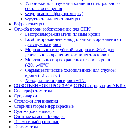
Установки для изучения влияния спектрального
состава освещения
Флуориметры (флуорометры)
Фруттестеры-пенетрометры
Рефрактометры
Служба крови (оборудование для СПК)
Быстрозамораживатели плазмы крови
Комбинированные холодильники-морозильники
для службы крови
Морозильники глубокой заморозки -86°С для
длительного хранения компонентов крови
Морозильники для хранения плазмы крови
(-20…-40°С)
Фармацевтические холодильники для службы
крови (+2…+8°С)
Холодильники для крови +4°С
СОБСТВЕННОЕ ПРОИЗВОДСТВО - продукция АВТех
Спектрофотометры
Средоварки
Стеллажи для вивария
Стерилизаторы инфракрасные
Сухожаровые шкафы
Счетные камеры Бюркера
Тележки лабораторные
Термометры