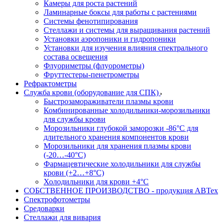
Камеры для роста растений
Ламинарные боксы для работы с растениями
Системы фенотипирования
Стеллажи и системы для выращивания растений
Установки аэропоники и гидропоники
Установки для изучения влияния спектрального
состава освещения
Флуориметры (флуорометры)
Фруттестеры-пенетрометры
Рефрактометры
Служба крови (оборудование для СПК)
Быстрозамораживатели плазмы крови
Комбинированные холодильники-морозильники
для службы крови
Морозильники глубокой заморозки -86°С для
длительного хранения компонентов крови
Морозильники для хранения плазмы крови
(-20…-40°С)
Фармацевтические холодильники для службы
крови (+2…+8°С)
Холодильники для крови +4°С
СОБСТВЕННОЕ ПРОИЗВОДСТВО - продукция АВТех
Спектрофотометры
Средоварки
Стеллажи для вивария