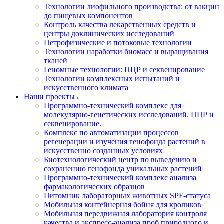
Технологии лиофильного производства: от вакцин
до пищевых компонентов
Контроль качества лекарственных средств и
центры доклинических исследований
Петрофизические и потоковые технологии
Технологии наработки биомасс и выращивания
тканей
Геномные технологии: ПЦР и секвенирование
Технологии комплексных испытаний и
искусственного климата
Наши проекты
Программно-технический комплекс для
молекулярно-генетических исследований. ПЦР и
секвенирование.
Комплекс по автоматизации процессов
регенерации и изучения генофонда растений в
искусственно созданных условиях
Биотехнологический центр по выведению и
сохранению генофонда уникальных растений
Программно-технический комплекс анализа
фармакологических образцов
Питомник лабораторных животных SPF-статуса
Мобильная контейнерная бойня для кроликов
Мобильная передвижная лаборатория контроля
качества и экспресс-анализа проб природного и