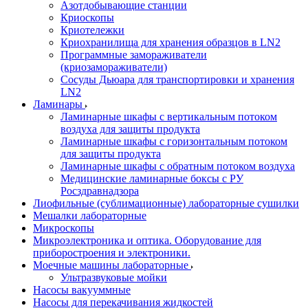
Азотдобывающие станции
Криоскопы
Криотележки
Криохранилища для хранения образцов в LN2
Программные замораживатели
(криозамораживатели)
Сосуды Дьюара для транспортировки и хранения
LN2
Ламинары
Ламинарные шкафы с вертикальным потоком
воздуха для защиты продукта
Ламинарные шкафы с горизонтальным потоком
для защиты продукта
Ламинарные шкафы с обратным потоком воздуха
Медицинские ламинарные боксы с РУ
Росздравнадзора
Лиофильные (сублимационные) лабораторные сушилки
Мешалки лабораторные
Микроскопы
Микроэлектроника и оптика. Оборудование для
приборостроения и электроники.
Моечные машины лабораторные
Ультразвуковые мойки
Насосы вакууммные
Насосы для перекачивания жидкостей