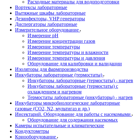
Расходные материалы для водоподготовки
Вортексы лабораторные
Вытяжные шкафы лабораторные
Дезинфекторы, VHP генераторы
Диспергаторы лабораторные
Измерительное оборудование
Измерение pH
Измерение концентрации газов
Измерение температуры
Измерение температуры и влажности
Измерение температуры и давления
Оборудование для калибровки и валидации
Изоляторы для фармпроизводства
Инкубаторы лабораторные (термостаты)
Инкубаторы лабораторные (термостаты) - нагрев
Инкубаторы лабораторные (термостаты) с
охлаждением и нагревом
Термостаты лабораторные (инкубаторы) - нагрев
Инкубаторы микробиологические лабораторные
газовые (CO2, N2, мультигаз и др.)
Инсектарий. Оборудование для работы с насекомыми
Оборудование для содержания насекомых
Камеры испытательные и климатические
Кондуктометры
Криооборудование