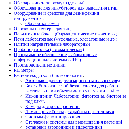
Обеззараживатели воздуха (дезары)
Оборудование для инкубаторов для выведения птиц
Оборудование и средства для дезинфекции
инструментов
Обработка семян
Овоскопы и тестеры для яиц
Перчаточные боксы (Фармацевтические изоляторы)
Печи лабораторные (муфельные, элеваторные и др.)
Плитки нагревательные лабораторные
Пробоподготовка (автоматическая)
Программное обеспечение, лабораторные
информационные системы (ЛИС)
Производственные линии
РH-метры
Растениеводство и биотехнология
Автоклавы для стерилизации питательных сред
Боксы биологической безопасности для работ с
растительными объектами и культурами in vitro
Инжиниринг. Лаборатории, фитотроны, биотроны
под ключ.
Камеры для роста растений
Ламинарные боксы для работы с растениями
Системы фенотипирования
Стеллажи и системы для выращивания растений
Установки аэропоники и гидропоники