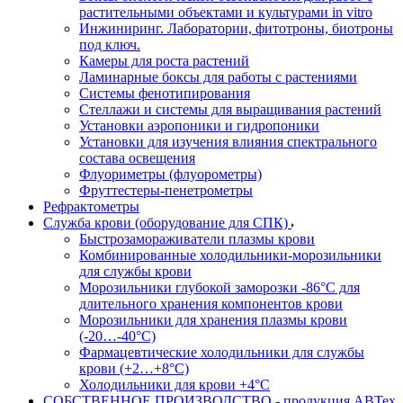
растительными объектами и культурами in vitro
Инжиниринг. Лаборатории, фитотроны, биотроны
под ключ.
Камеры для роста растений
Ламинарные боксы для работы с растениями
Системы фенотипирования
Стеллажи и системы для выращивания растений
Установки аэропоники и гидропоники
Установки для изучения влияния спектрального
состава освещения
Флуориметры (флуорометры)
Фруттестеры-пенетрометры
Рефрактометры
Служба крови (оборудование для СПК)
Быстрозамораживатели плазмы крови
Комбинированные холодильники-морозильники
для службы крови
Морозильники глубокой заморозки -86°С для
длительного хранения компонентов крови
Морозильники для хранения плазмы крови
(-20…-40°С)
Фармацевтические холодильники для службы
крови (+2…+8°С)
Холодильники для крови +4°С
СОБСТВЕННОЕ ПРОИЗВОДСТВО - продукция АВТех