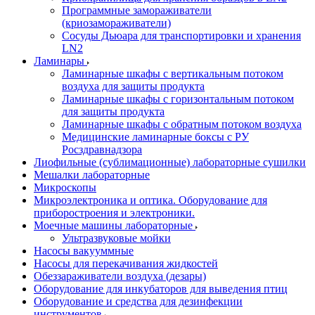
Программные замораживатели
(криозамораживатели)
Сосуды Дьюара для транспортировки и хранения
LN2
Ламинары
Ламинарные шкафы с вертикальным потоком
воздуха для защиты продукта
Ламинарные шкафы с горизонтальным потоком
для защиты продукта
Ламинарные шкафы с обратным потоком воздуха
Медицинские ламинарные боксы с РУ
Росздравнадзора
Лиофильные (сублимационные) лабораторные сушилки
Мешалки лабораторные
Микроскопы
Микроэлектроника и оптика. Оборудование для
приборостроения и электроники.
Моечные машины лабораторные
Ультразвуковые мойки
Насосы вакууммные
Насосы для перекачивания жидкостей
Обеззараживатели воздуха (дезары)
Оборудование для инкубаторов для выведения птиц
Оборудование и средства для дезинфекции
инструментов