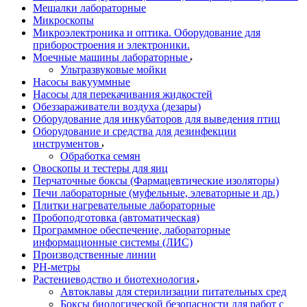
Мешалки лабораторные
Микроскопы
Микроэлектроника и оптика. Оборудование для
приборостроения и электроники.
Моечные машины лабораторные
Ультразвуковые мойки
Насосы вакууммные
Насосы для перекачивания жидкостей
Обеззараживатели воздуха (дезары)
Оборудование для инкубаторов для выведения птиц
Оборудование и средства для дезинфекции
инструментов
Обработка семян
Овоскопы и тестеры для яиц
Перчаточные боксы (Фармацевтические изоляторы)
Печи лабораторные (муфельные, элеваторные и др.)
Плитки нагревательные лабораторные
Пробоподготовка (автоматическая)
Программное обеспечение, лабораторные
информационные системы (ЛИС)
Производственные линии
РH-метры
Растениеводство и биотехнология
Автоклавы для стерилизации питательных сред
Боксы биологической безопасности для работ с