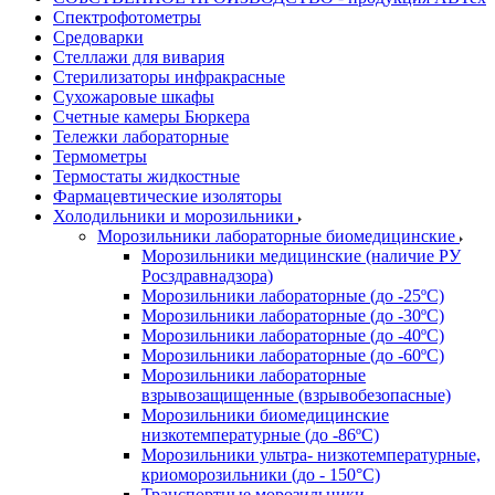
Спектрофотометры
Средоварки
Стеллажи для вивария
Стерилизаторы инфракрасные
Сухожаровые шкафы
Счетные камеры Бюркера
Тележки лабораторные
Термометры
Термостаты жидкостные
Фармацевтические изоляторы
Холодильники и морозильники
Морозильники лабораторные биомедицинские
Морозильники медицинские (наличие РУ
Росздравнадзора)
Морозильники лабораторные (до -25ºС)
Морозильники лабораторные (до -30ºС)
Морозильники лабораторные (до -40ºС)
Морозильники лабораторные (до -60ºС)
Морозильники лабораторные
взрывозащищенные (взрывобезопасные)
Морозильники биомедицинские
низкотемпературные (до -86ºС)
Морозильники ультра- низкотемпературные,
криоморозильники (до - 150°С)
Транспортные морозильники