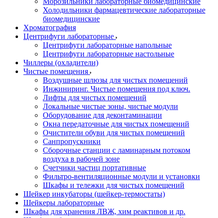
Морозильники лабораторные биомедицинские
Холодильники фармацевтические лабораторные
биомедицинские
Хроматография
Центрифуги лабораторные
Центрифуги лабораторные напольные
Центрифуги лабораторные настольные
Чиллеры (охладители)
Чистые помещения
Воздушные шлюзы для чистых помещений
Инжиниринг. Чистые помещения под ключ.
Лифты для чистых помещений
Локальные чистые зоны, чистые модули
Оборудование для деконтаминации
Окна передаточные для чистых помещений
Очистители обуви для чистых помещений
Санпропускники
Сборочные станции с ламинарным потоком
воздуха в рабочей зоне
Счетчики частиц портативные
Фильтро-вентиляционные модули и установки
Шкафы и тележки для чистых помещений
Шейкер инкубаторы (шейкер-термостаты)
Шейкеры лабораторные
Шкафы для хранения ЛВЖ, хим реактивов и др.