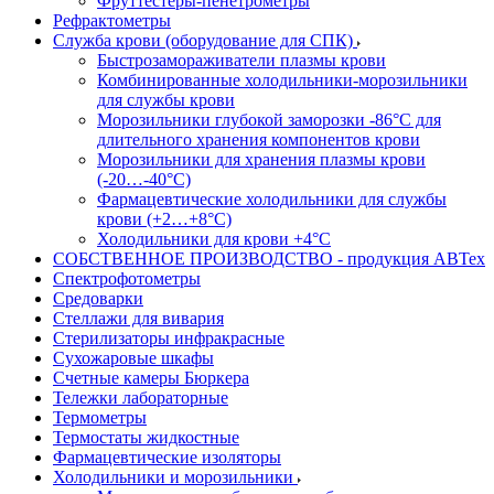
Фруттестеры-пенетрометры
Рефрактометры
Служба крови (оборудование для СПК)
Быстрозамораживатели плазмы крови
Комбинированные холодильники-морозильники
для службы крови
Морозильники глубокой заморозки -86°С для
длительного хранения компонентов крови
Морозильники для хранения плазмы крови
(-20…-40°С)
Фармацевтические холодильники для службы
крови (+2…+8°С)
Холодильники для крови +4°С
СОБСТВЕННОЕ ПРОИЗВОДСТВО - продукция АВТех
Спектрофотометры
Средоварки
Стеллажи для вивария
Стерилизаторы инфракрасные
Сухожаровые шкафы
Счетные камеры Бюркера
Тележки лабораторные
Термометры
Термостаты жидкостные
Фармацевтические изоляторы
Холодильники и морозильники