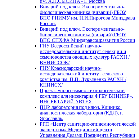
им. А.Н.СЫСИНА» Г. Москва
Виварий под ключ. Экспериментально-
биологическая клиника (виварий) ГБОУ
ВПО РНИМУ им. Н.И.Пирогова Минздрава
России.
Виварий под ключ. Экспериментально-
биологическая клиника (виварий) ГБОУ
ВПО СПХФА Минздравсоцразвития России
ГНУ Всероссийский научно-
исследовательский институт селекции и
семеноводства овощных культур РАСХН /
ВНИИССОК/
ГНУ Краснодарский научно-
исследовательский институт сельского
хозяйства им. П.П. Лукьяненко РАСХН /
КНИИСХ/
Проект: «программно-технологический
комплекс для инсектария ФГБУ ВНИИКР».
ИНСЕКТАРИЙ АВТЕХ.
ПЦР-лаборатория под ключ. Клинико-
диагностическая лаборатория (КДЛ), г.
Ярославль.
РГП «Центр санитарно-эпидемиологической
экспертизы» Медицинский центр
Управления Делами Президента Республики