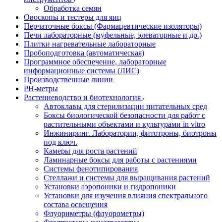
Обработка семян
Овоскопы и тестеры для яиц
Перчаточные боксы (Фармацевтические изоляторы)
Печи лабораторные (муфельные, элеваторные и др.)
Плитки нагревательные лабораторные
Пробоподготовка (автоматическая)
Программное обеспечение, лабораторные
информационные системы (ЛИС)
Производственные линии
РH-метры
Растениеводство и биотехнология
Автоклавы для стерилизации питательных сред
Боксы биологической безопасности для работ с
растительными объектами и культурами in vitro
Инжиниринг. Лаборатории, фитотроны, биотроны
под ключ.
Камеры для роста растений
Ламинарные боксы для работы с растениями
Системы фенотипирования
Стеллажи и системы для выращивания растений
Установки аэропоники и гидропоники
Установки для изучения влияния спектрального
состава освещения
Флуориметры (флуорометры)