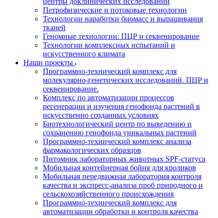
центры доклинических исследований
Петрофизические и потоковые технологии
Технологии наработки биомасс и выращивания
тканей
Геномные технологии: ПЦР и секвенирование
Технологии комплексных испытаний и
искусственного климата
Наши проекты
Программно-технический комплекс для
молекулярно-генетических исследований. ПЦР и
секвенирование.
Комплекс по автоматизации процессов
регенерации и изучения генофонда растений в
искусственно созданных условиях
Биотехнологический центр по выведению и
сохранению генофонда уникальных растений
Программно-технический комплекс анализа
фармакологических образцов
Питомник лабораторных животных SPF-статуса
Мобильная контейнерная бойня для кроликов
Мобильная передвижная лаборатория контроля
качества и экспресс-анализа проб природного и
сельскохозяйственного происхождения
Программно-технический комплекс для
автоматизации обработки и контроля качества