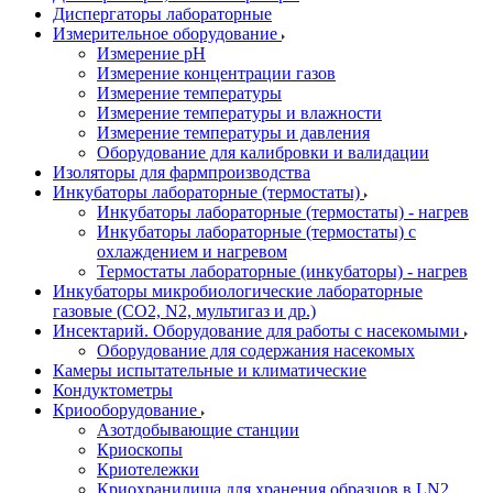
Диспергаторы лабораторные
Измерительное оборудование
Измерение pH
Измерение концентрации газов
Измерение температуры
Измерение температуры и влажности
Измерение температуры и давления
Оборудование для калибровки и валидации
Изоляторы для фармпроизводства
Инкубаторы лабораторные (термостаты)
Инкубаторы лабораторные (термостаты) - нагрев
Инкубаторы лабораторные (термостаты) с
охлаждением и нагревом
Термостаты лабораторные (инкубаторы) - нагрев
Инкубаторы микробиологические лабораторные
газовые (CO2, N2, мультигаз и др.)
Инсектарий. Оборудование для работы с насекомыми
Оборудование для содержания насекомых
Камеры испытательные и климатические
Кондуктометры
Криооборудование
Азотдобывающие станции
Криоскопы
Криотележки
Криохранилища для хранения образцов в LN2