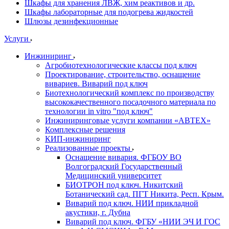
Шкафы для хранения ЛВЖ, хим реактивов и др.
Шкафы лабораторные для подогрева жидкостей
Шлюзы дезинфекционные
Услуги
Инжиниринг
Агробиотехнологические классы под ключ
Проектирование, строительство, оснащение
вивариев. Виварий под ключ
Биотехнологический комплекс по производству
высококачественного посадочного материала по
технологии in vitro "под ключ"
Инжиниринговые услуги компании «АВТЕХ»
Комплексные решения
КИП-инжиниринг
Реализованные проекты
Оснащение вивария. ФГБОУ ВО
Волгоградский Государственный
Медицинский университет
БИОТРОН под ключ. Никитский
Ботанический сад. ПГТ Никита, Респ. Крым.
Виварий под ключ. НИИ прикладной
акустики, г. Дубна
Виварий под ключ. ФГБУ «НИИ ЭЧ И ГОС