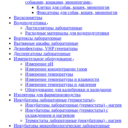
собаками, кошками, минипигами
Клетки для собак, кошек, минипигов
Фиксаторы для собак, кошек, минипигов
Вискозиметры
Водоподготовка
Дистилляторы лабораторные
Расходные материалы для водоподготовки
Вортексы лабораторные
Вытяжные шкафы лабораторные
Дезинфекторы, VHP генераторы
Диспергаторы лабораторные
Измерительное оборудование
Измерение pH
Измерение концентрации газов
Измерение температуры
Измерение температуры и влажности
Измерение температуры и давления
Оборудование для калибровки и валидации
Изоляторы для фармпроизводства
Инкубаторы лабораторные (термостаты)
Инкубаторы лабораторные (термостаты) - нагрев
Инкубаторы лабораторные (термостаты) с
охлаждением и нагревом
Термостаты лабораторные (инкубаторы) - нагрев
Инкубаторы микробиологические лабораторные