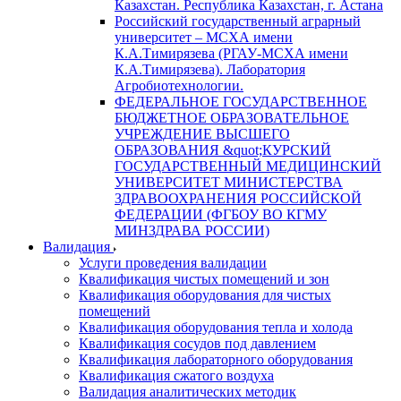
Казахстан. Республика Казахстан, г. Астана
Российский государственный аграрный
университет – МСХА имени
К.А.Тимирязева (РГАУ-МСХА имени
К.А.Тимирязева). Лаборатория
Агробиотехнологии.
ФЕДЕРАЛЬНОЕ ГОСУДАРСТВЕННОЕ
БЮДЖЕТНОЕ ОБРАЗОВАТЕЛЬНОЕ
УЧРЕЖДЕНИЕ ВЫСШЕГО
ОБРАЗОВАНИЯ &quot;КУРСКИЙ
ГОСУДАРСТВЕННЫЙ МЕДИЦИНСКИЙ
УНИВЕРСИТЕТ МИНИСТЕРСТВА
ЗДРАВООХРАНЕНИЯ РОССИЙСКОЙ
ФЕДЕРАЦИИ (ФГБОУ ВО КГМУ
МИНЗДРАВА РОССИИ)
Валидация
Услуги проведения валидации
Квалификация чистых помещений и зон
Квалификация оборудования для чистых
помещений
Квалификация оборудования тепла и холода
Квалификация сосудов под давлением
Квалификация лабораторного оборудования
Квалификация сжатого воздуха
Валидация аналитических методик