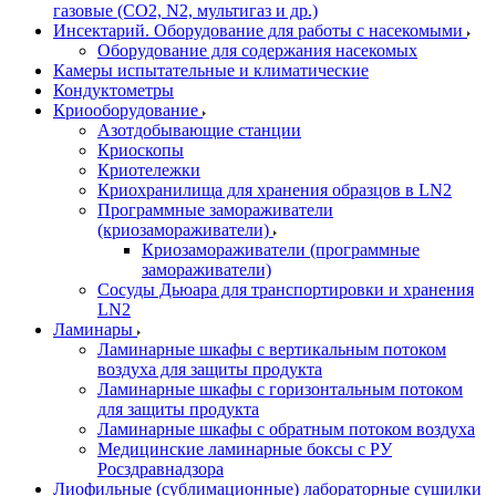
газовые (CO2, N2, мультигаз и др.)
Инсектарий. Оборудование для работы с насекомыми
Оборудование для содержания насекомых
Камеры испытательные и климатические
Кондуктометры
Криооборудование
Азотдобывающие станции
Криоскопы
Криотележки
Криохранилища для хранения образцов в LN2
Программные замораживатели
(криозамораживатели)
Криозамораживатели (программные
замораживатели)
Сосуды Дьюара для транспортировки и хранения
LN2
Ламинары
Ламинарные шкафы с вертикальным потоком
воздуха для защиты продукта
Ламинарные шкафы с горизонтальным потоком
для защиты продукта
Ламинарные шкафы с обратным потоком воздуха
Медицинские ламинарные боксы с РУ
Росздравнадзора
Лиофильные (сублимационные) лабораторные сушилки