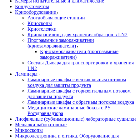
Камеры испытательные и климатические
Кондуктометры
Криооборудование
Азотдобывающие станции
Криоскопы
Криотележки
Криохранилища для хранения образцов в LN2
Программные замораживатели
(криозамораживатели)
Криозамораживатели (программные
замораживатели)
Сосуды Дьюара для транспортировки и хранения
LN2
Ламинары
Ламинарные шкафы с вертикальным потоком
воздуха для защиты продукта
Ламинарные шкафы с горизонтальным потоком
для защиты продукта
Ламинарные шкафы с обратным потоком воздуха
Медицинские ламинарные боксы с РУ
Росздравнадзора
Лиофильные (сублимационные) лабораторные сушилки
Мешалки лабораторные
Микроскопы
Микроэлектроника и оптика. Оборудование для