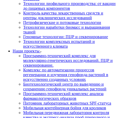
Технологии лиофильного производства: от вакцин
до пищевых компонентов
Контроль качества лекарственных средств и
центры доклинических исследований
Петрофизические и потоковые технологии
Технологии наработки биомасс и выращивания
тканей
Геномные технологии: ПЦР и секвенирование
Технологии комплексных испытаний и
искусственного климата
Наши проекты
Программно-технический комплекс для
молекулярно-генетических исследований. ПЦР и
секвенирование.
Комплекс по автоматизации процессов
регенерации и изучения генофонда растений в
искусственно созданных условиях
Биотехнологический центр по выведению и
сохранению генофонда уникальных растений
Программно-технический комплекс анализа
фармакологических образцов
Питомник лабораторных животных SPF-статуса
Мобильная контейнерная бойня для кроликов
Мобильная передвижная лаборатория контроля
качества и экспресс-анализа проб природного и