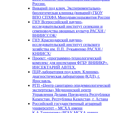
России.
Виварий под ключ. Экспериментально-
биологическая клиника (виварий) ГБОУ
ВПО СПХФА Минздравсоцразвития России
ГНУ Всероссийский научно-
исследовательский институт селекции и
семеноводства овощных культур РАСХН /
ВНИИССОК/
ГНУ Краснодарский научно-
исследовательский институт сельского
хозяйства им. П.П. Лукьяненко РАСХН /
КНИИСХ/
Проект: «программно-технологический
комплекс для инсектария ФГБУ ВНИИКР».
ИНСЕКТАРИЙ АВТЕХ.
ПЦР-лаборатория под ключ. Клинико-
диагностическая лаборатория (КДЛ), г.
Ярославль.
РГП «Центр санитарно-эпидемиологической
экспертизы» Медицинский центр
Управления Делами Президента Республики
Казахстан. Республика Казахстан, г. Астана
Российский государственный аграрный
университет – МСХА имени
К.А.Тимирязева (РГАУ-МСХА имени