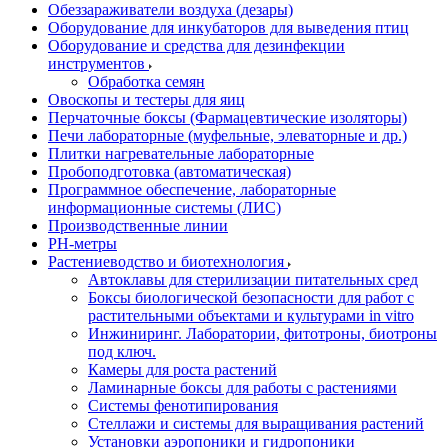
Обеззараживатели воздуха (дезары)
Оборудование для инкубаторов для выведения птиц
Оборудование и средства для дезинфекции
инструментов
Обработка семян
Овоскопы и тестеры для яиц
Перчаточные боксы (Фармацевтические изоляторы)
Печи лабораторные (муфельные, элеваторные и др.)
Плитки нагревательные лабораторные
Пробоподготовка (автоматическая)
Программное обеспечение, лабораторные
информационные системы (ЛИС)
Производственные линии
РH-метры
Растениеводство и биотехнология
Автоклавы для стерилизации питательных сред
Боксы биологической безопасности для работ с
растительными объектами и культурами in vitro
Инжиниринг. Лаборатории, фитотроны, биотроны
под ключ.
Камеры для роста растений
Ламинарные боксы для работы с растениями
Системы фенотипирования
Стеллажи и системы для выращивания растений
Установки аэропоники и гидропоники