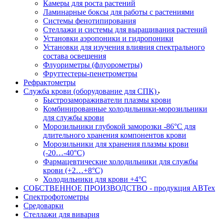
Камеры для роста растений
Ламинарные боксы для работы с растениями
Системы фенотипирования
Стеллажи и системы для выращивания растений
Установки аэропоники и гидропоники
Установки для изучения влияния спектрального
состава освещения
Флуориметры (флуорометры)
Фруттестеры-пенетрометры
Рефрактометры
Служба крови (оборудование для СПК)
Быстрозамораживатели плазмы крови
Комбинированные холодильники-морозильники
для службы крови
Морозильники глубокой заморозки -86°С для
длительного хранения компонентов крови
Морозильники для хранения плазмы крови
(-20…-40°С)
Фармацевтические холодильники для службы
крови (+2…+8°С)
Холодильники для крови +4°С
СОБСТВЕННОЕ ПРОИЗВОДСТВО - продукция АВТех
Спектрофотометры
Средоварки
Стеллажи для вивария