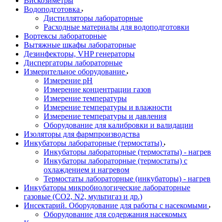
Вискозиметры
Водоподготовка
Дистилляторы лабораторные
Расходные материалы для водоподготовки
Вортексы лабораторные
Вытяжные шкафы лабораторные
Дезинфекторы, VHP генераторы
Диспергаторы лабораторные
Измерительное оборудование
Измерение pH
Измерение концентрации газов
Измерение температуры
Измерение температуры и влажности
Измерение температуры и давления
Оборудование для калибровки и валидации
Изоляторы для фармпроизводства
Инкубаторы лабораторные (термостаты)
Инкубаторы лабораторные (термостаты) - нагрев
Инкубаторы лабораторные (термостаты) с
охлаждением и нагревом
Термостаты лабораторные (инкубаторы) - нагрев
Инкубаторы микробиологические лабораторные
газовые (CO2, N2, мультигаз и др.)
Инсектарий. Оборудование для работы с насекомыми
Оборудование для содержания насекомых