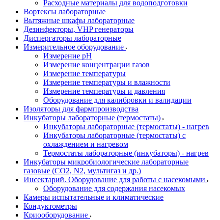
Расходные материалы для водоподготовки
Вортексы лабораторные
Вытяжные шкафы лабораторные
Дезинфекторы, VHP генераторы
Диспергаторы лабораторные
Измерительное оборудование
Измерение pH
Измерение концентрации газов
Измерение температуры
Измерение температуры и влажности
Измерение температуры и давления
Оборудование для калибровки и валидации
Изоляторы для фармпроизводства
Инкубаторы лабораторные (термостаты)
Инкубаторы лабораторные (термостаты) - нагрев
Инкубаторы лабораторные (термостаты) с
охлаждением и нагревом
Термостаты лабораторные (инкубаторы) - нагрев
Инкубаторы микробиологические лабораторные
газовые (CO2, N2, мультигаз и др.)
Инсектарий. Оборудование для работы с насекомыми
Оборудование для содержания насекомых
Камеры испытательные и климатические
Кондуктометры
Криооборудование