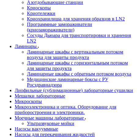
Азотдобывающие станции
Криоскопы
Криотележки
Криохранилища для хранения образцов в LN2
Программные замораживатели
(криозамораживатели)
Сосуды Дьюара для транспортировки и хранения
LN2
Ламинары
Ламинарные шкафы с вертикальным потоком
воздуха для защиты продукта
Ламинарные шкафы с горизонтальным потоком
для защиты продукта
Ламинарные шкафы с обратным потоком воздуха
Медицинские ламинарные боксы с РУ
Росздравнадзора
Лиофильные (сублимационные) лабораторные сушилки
Мешалки лабораторные
Микроскопы
Микроэлектроника и оптика. Оборудование для
приборостроения и электроники.
Моечные машины лабораторные
Ультразвуковые мойки
Насосы вакууммные
Насосы для перекачивания жидкостей