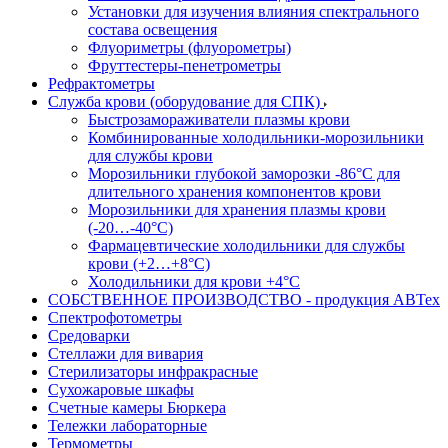
Установки для изучения влияния спектрального
состава освещения
Флуориметры (флуорометры)
Фруттестеры-пенетрометры
Рефрактометры
Служба крови (оборудование для СПК)
Быстрозамораживатели плазмы крови
Комбинированные холодильники-морозильники
для службы крови
Морозильники глубокой заморозки -86°С для
длительного хранения компонентов крови
Морозильники для хранения плазмы крови
(-20…-40°С)
Фармацевтические холодильники для службы
крови (+2…+8°С)
Холодильники для крови +4°С
СОБСТВЕННОЕ ПРОИЗВОДСТВО - продукция АВТех
Спектрофотометры
Средоварки
Стеллажи для вивария
Стерилизаторы инфракрасные
Сухожаровые шкафы
Счетные камеры Бюркера
Тележки лабораторные
Термометры