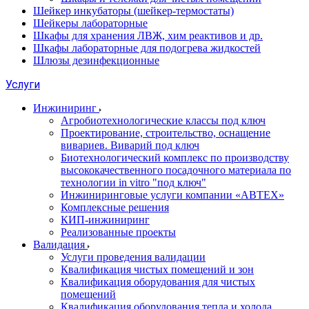
Шейкер инкубаторы (шейкер-термостаты)
Шейкеры лабораторные
Шкафы для хранения ЛВЖ, хим реактивов и др.
Шкафы лабораторные для подогрева жидкостей
Шлюзы дезинфекционные
Услуги
Инжиниринг
Агробиотехнологические классы под ключ
Проектирование, строительство, оснащение
вивариев. Виварий под ключ
Биотехнологический комплекс по производству
высококачественного посадочного материала по
технологии in vitro "под ключ"
Инжиниринговые услуги компании «АВТЕХ»
Комплексные решения
КИП-инжиниринг
Реализованные проекты
Валидация
Услуги проведения валидации
Квалификация чистых помещений и зон
Квалификация оборудования для чистых
помещений
Квалификация оборудования тепла и холода