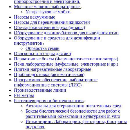
приборостроения и электроники.
Моечные машины лабораторные
Ультразвуковые мойки
Насосы вакууммные
Насосы для перекачивания жидкостей
Обеззараживатели воздуха (дезары)
Оборудование для инкубаторов для выведения птиц
Оборудование и средства для дезинфекции
инструментов
Обработка семян
Овоскопы и тестеры для яиц
Перчаточные боксы (Фармацевтические изоляторы)
Печи лабораторные (муфельные, элеваторные и др.)
Плитки нагревательные лабораторные
Пробоподготовка (автоматическая)
Программное обеспечение, лабораторные
информационные системы (ЛИС)
Производственные линии
РH-метры
Растениеводство и биотехнология
Автоклавы для стерилизации питательных сред
Боксы биологической безопасности для работ с
растительными объектами и культурами in vitro
Инжиниринг. Лаборатории, фитотроны, биотроны
под ключ.