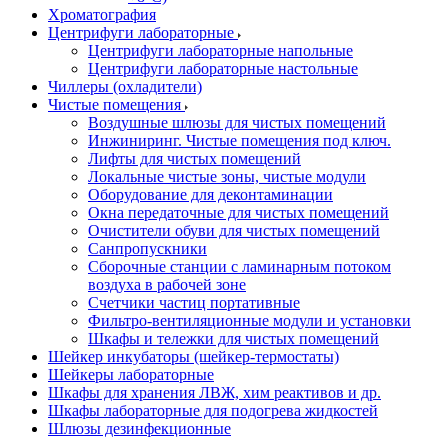
Хроматография
Центрифуги лабораторные
Центрифуги лабораторные напольные
Центрифуги лабораторные настольные
Чиллеры (охладители)
Чистые помещения
Воздушные шлюзы для чистых помещений
Инжиниринг. Чистые помещения под ключ.
Лифты для чистых помещений
Локальные чистые зоны, чистые модули
Оборудование для деконтаминации
Окна передаточные для чистых помещений
Очистители обуви для чистых помещений
Санпропускники
Сборочные станции с ламинарным потоком
воздуха в рабочей зоне
Счетчики частиц портативные
Фильтро-вентиляционные модули и установки
Шкафы и тележки для чистых помещений
Шейкер инкубаторы (шейкер-термостаты)
Шейкеры лабораторные
Шкафы для хранения ЛВЖ, хим реактивов и др.
Шкафы лабораторные для подогрева жидкостей
Шлюзы дезинфекционные