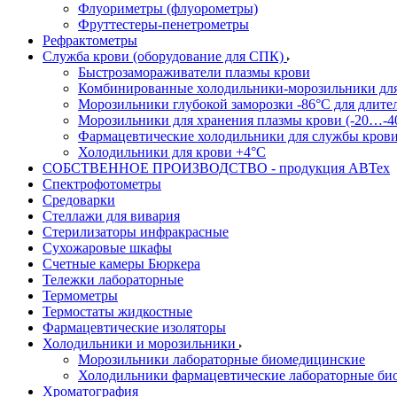
Флуориметры (флуорометры)
Фруттестеры-пенетрометры
Рефрактометры
Служба крови (оборудование для СПК)
Быстрозамораживатели плазмы крови
Комбинированные холодильники-морозильники дл
Морозильники глубокой заморозки -86°С для длите
Морозильники для хранения плазмы крови (-20…-4
Фармацевтические холодильники для службы кров
Холодильники для крови +4°С
СОБСТВЕННОЕ ПРОИЗВОДСТВО - продукция АВТех
Спектрофотометры
Средоварки
Стеллажи для вивария
Стерилизаторы инфракрасные
Сухожаровые шкафы
Счетные камеры Бюркера
Тележки лабораторные
Термометры
Термостаты жидкостные
Фармацевтические изоляторы
Холодильники и морозильники
Морозильники лабораторные биомедицинские
Холодильники фармацевтические лабораторные би
Хроматография