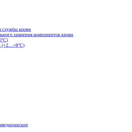
я службы крови
льного хранения компонентов крови
0°С)
и (+2…+8°С)
омедицинские