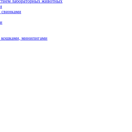
астием лабораторных животных
и
и свинками
ми
и, кошками, минипигами