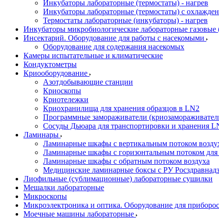
Инкубаторы лабораторные (термостаты) - нагрев
Инкубаторы лабораторные (термостаты) с охлажден
Термостаты лабораторные (инкубаторы) - нагрев
Инкубаторы микробиологические лабораторные газовые (C
Инсектарий. Оборудование для работы с насекомыми
Оборудование для содержания насекомых
Камеры испытательные и климатические
Кондуктометры
Криооборудование
Азотдобывающие станции
Криоскопы
Криотележки
Криохранилища для хранения образцов в LN2
Программные замораживатели (криозамораживател
Сосуды Дьюара для транспортировки и хранения L
Ламинары
Ламинарные шкафы с вертикальным потоком воздух
Ламинарные шкафы с горизонтальным потоком для
Ламинарные шкафы с обратным потоком воздуха
Медицинские ламинарные боксы с РУ Росздравнад
Лиофильные (сублимационные) лабораторные сушилки
Мешалки лабораторные
Микроскопы
Микроэлектроника и оптика. Оборудование для приборос
Моечные машины лабораторные