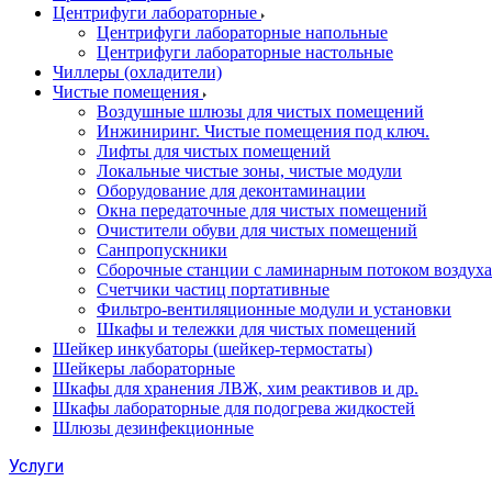
Центрифуги лабораторные
Центрифуги лабораторные напольные
Центрифуги лабораторные настольные
Чиллеры (охладители)
Чистые помещения
Воздушные шлюзы для чистых помещений
Инжиниринг. Чистые помещения под ключ.
Лифты для чистых помещений
Локальные чистые зоны, чистые модули
Оборудование для деконтаминации
Окна передаточные для чистых помещений
Очистители обуви для чистых помещений
Санпропускники
Сборочные станции с ламинарным потоком воздуха 
Счетчики частиц портативные
Фильтро-вентиляционные модули и установки
Шкафы и тележки для чистых помещений
Шейкер инкубаторы (шейкер-термостаты)
Шейкеры лабораторные
Шкафы для хранения ЛВЖ, хим реактивов и др.
Шкафы лабораторные для подогрева жидкостей
Шлюзы дезинфекционные
Услуги