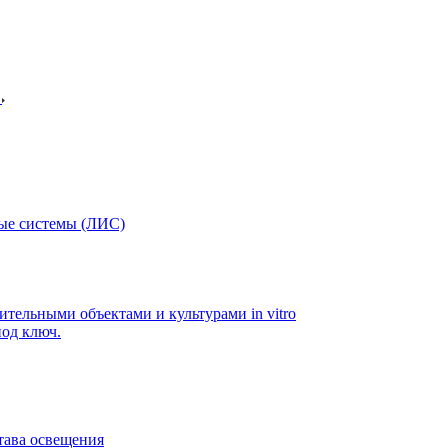
в
ые системы (ЛИС)
ительными объектами и культурами in vitro
од ключ.
тава освещения