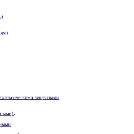
а)
ора)
итотоксическими веществами
отными)
тными