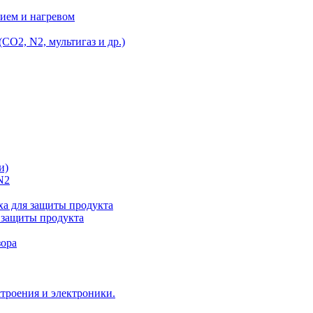
ием и нагревом
O2, N2, мультигаз и др.)
и)
N2
а для защиты продукта
 защиты продукта
зора
троения и электроники.