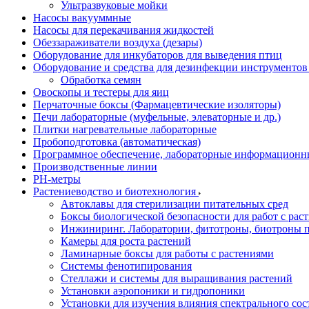
Ультразвуковые мойки
Насосы вакууммные
Насосы для перекачивания жидкостей
Обеззараживатели воздуха (дезары)
Оборудование для инкубаторов для выведения птиц
Оборудование и средства для дезинфекции инструменто
Обработка семян
Овоскопы и тестеры для яиц
Перчаточные боксы (Фармацевтические изоляторы)
Печи лабораторные (муфельные, элеваторные и др.)
Плитки нагревательные лабораторные
Пробоподготовка (автоматическая)
Программное обеспечение, лабораторные информационн
Производственные линии
РH-метры
Растениеводство и биотехнология
Автоклавы для стерилизации питательных сред
Боксы биологической безопасности для работ с раст
Инжиниринг. Лаборатории, фитотроны, биотроны п
Камеры для роста растений
Ламинарные боксы для работы с растениями
Системы фенотипирования
Стеллажи и системы для выращивания растений
Установки аэропоники и гидропоники
Установки для изучения влияния спектрального сос