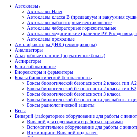
Автоклавы
Автоклавы Haier
Автоклавы класса B (предвакуум и вакуумная сушк
Автоклавы лабораторные вертикальные
Автоклавы лабораторные горизонтальные
Автоклавы медицинские (наличие РУ Росздравнадз
Автоклавы проходные
Амплификаторы ДНК (термоциклеры)
Анализаторы
Анаэробные станции (перчаточные боксы)
Аспираторы
Бани лабораторные
Биореакторы и ферментеры
Боксы биологической безопасности
Боксы биологической безопасности 2 класса тип A2
Боксы биологической безопасности 2 класса тип B2
Боксы биологической безопасности 3 класса
Боксы биологической безопасности для работы с ц
Боксы радиологической защиты
Весы
Виварий (лабораторное оборудование для работы с жив
Виварий для содержания и работы с крысами
Вспомогательное оборудование для работы с живо
Инжиниринг. Виварий под ключ.