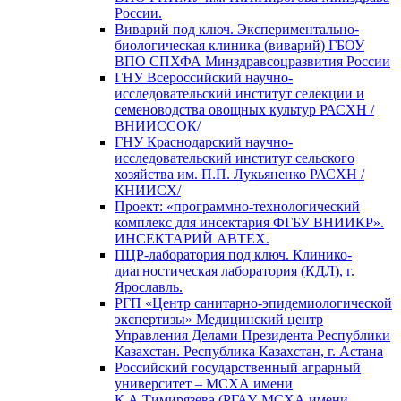
России.
Виварий под ключ. Экспериментально-
биологическая клиника (виварий) ГБОУ
ВПО СПХФА Минздравсоцразвития России
ГНУ Всероссийский научно-
исследовательский институт селекции и
семеноводства овощных культур РАСХН /
ВНИИССОК/
ГНУ Краснодарский научно-
исследовательский институт сельского
хозяйства им. П.П. Лукьяненко РАСХН /
КНИИСХ/
Проект: «программно-технологический
комплекс для инсектария ФГБУ ВНИИКР».
ИНСЕКТАРИЙ АВТЕХ.
ПЦР-лаборатория под ключ. Клинико-
диагностическая лаборатория (КДЛ), г.
Ярославль.
РГП «Центр санитарно-эпидемиологической
экспертизы» Медицинский центр
Управления Делами Президента Республики
Казахстан. Республика Казахстан, г. Астана
Российский государственный аграрный
университет – МСХА имени
К.А.Тимирязева (РГАУ-МСХА имени