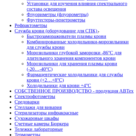
Установки для изучения влияния спектрального
состава освещения
Флуориметры (флуорометры)
Фруттестеры-пенетрометры
Рефрактометры
Служба крови (оборудование для СПК)
Быстрозамораживатели плазмы крови
Комбинированные холодильники-морозильники
для службы крови
Морозильники глубокой заморозки -86°С для
длительного хранения компонентов крови
Морозильники для хранения плазмы крови
(-20…-40°С)
Фармацевтические холодильники для службы
крови (+2…+8°С)
Холодильники для крови +4°С
СОБСТВЕННОЕ ПРОИЗВОДСТВО - продукция АВТех
Спектрофотометры
Средоварки
Стеллажи для вивария
Стерилизаторы инфракрасные
Сухожаровые шкафы
Счетные камеры Бюркера
Тележки лабораторные
Термометры