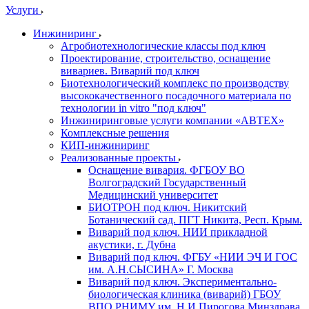
Услуги
Инжиниринг
Агробиотехнологические классы под ключ
Проектирование, строительство, оснащение
вивариев. Виварий под ключ
Биотехнологический комплекс по производству
высококачественного посадочного материала по
технологии in vitro "под ключ"
Инжиниринговые услуги компании «АВТЕХ»
Комплексные решения
КИП-инжиниринг
Реализованные проекты
Оснащение вивария. ФГБОУ ВО
Волгоградский Государственный
Медицинский университет
БИОТРОН под ключ. Никитский
Ботанический сад. ПГТ Никита, Респ. Крым.
Виварий под ключ. НИИ прикладной
акустики, г. Дубна
Виварий под ключ. ФГБУ «НИИ ЭЧ И ГОС
им. А.Н.СЫСИНА» Г. Москва
Виварий под ключ. Экспериментально-
биологическая клиника (виварий) ГБОУ
ВПО РНИМУ им. Н.И.Пирогова Минздрава