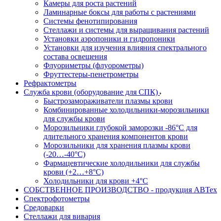
Камеры для роста растений
Ламинарные боксы для работы с растениями
Системы фенотипирования
Стеллажи и системы для выращивания растений
Установки аэропоники и гидропоники
Установки для изучения влияния спектрального
состава освещения
Флуориметры (флуорометры)
Фруттестеры-пенетрометры
Рефрактометры
Служба крови (оборудование для СПК)
Быстрозамораживатели плазмы крови
Комбинированные холодильники-морозильники
для службы крови
Морозильники глубокой заморозки -86°С для
длительного хранения компонентов крови
Морозильники для хранения плазмы крови
(-20…-40°С)
Фармацевтические холодильники для службы
крови (+2…+8°С)
Холодильники для крови +4°С
СОБСТВЕННОЕ ПРОИЗВОДСТВО - продукция АВТех
Спектрофотометры
Средоварки
Стеллажи для вивария