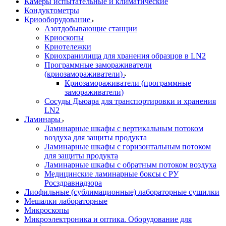
Камеры испытательные и климатические
Кондуктометры
Криооборудование
Азотдобывающие станции
Криоскопы
Криотележки
Криохранилища для хранения образцов в LN2
Программные замораживатели
(криозамораживатели)
Криозамораживатели (программные
замораживатели)
Сосуды Дьюара для транспортировки и хранения
LN2
Ламинары
Ламинарные шкафы с вертикальным потоком
воздуха для защиты продукта
Ламинарные шкафы с горизонтальным потоком
для защиты продукта
Ламинарные шкафы с обратным потоком воздуха
Медицинские ламинарные боксы с РУ
Росздравнадзора
Лиофильные (сублимационные) лабораторные сушилки
Мешалки лабораторные
Микроскопы
Микроэлектроника и оптика. Оборудование для