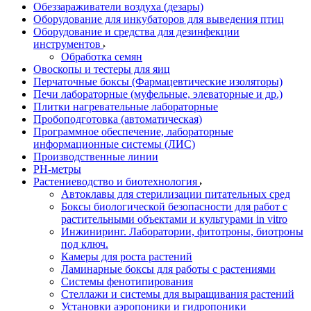
Обеззараживатели воздуха (дезары)
Оборудование для инкубаторов для выведения птиц
Оборудование и средства для дезинфекции
инструментов
Обработка семян
Овоскопы и тестеры для яиц
Перчаточные боксы (Фармацевтические изоляторы)
Печи лабораторные (муфельные, элеваторные и др.)
Плитки нагревательные лабораторные
Пробоподготовка (автоматическая)
Программное обеспечение, лабораторные
информационные системы (ЛИС)
Производственные линии
РH-метры
Растениеводство и биотехнология
Автоклавы для стерилизации питательных сред
Боксы биологической безопасности для работ с
растительными объектами и культурами in vitro
Инжиниринг. Лаборатории, фитотроны, биотроны
под ключ.
Камеры для роста растений
Ламинарные боксы для работы с растениями
Системы фенотипирования
Стеллажи и системы для выращивания растений
Установки аэропоники и гидропоники