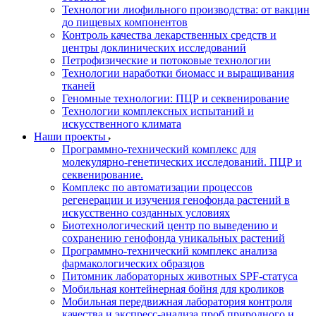
Технологии лиофильного производства: от вакцин
до пищевых компонентов
Контроль качества лекарственных средств и
центры доклинических исследований
Петрофизические и потоковые технологии
Технологии наработки биомасс и выращивания
тканей
Геномные технологии: ПЦР и секвенирование
Технологии комплексных испытаний и
искусственного климата
Наши проекты
Программно-технический комплекс для
молекулярно-генетических исследований. ПЦР и
секвенирование.
Комплекс по автоматизации процессов
регенерации и изучения генофонда растений в
искусственно созданных условиях
Биотехнологический центр по выведению и
сохранению генофонда уникальных растений
Программно-технический комплекс анализа
фармакологических образцов
Питомник лабораторных животных SPF-статуса
Мобильная контейнерная бойня для кроликов
Мобильная передвижная лаборатория контроля
качества и экспресс-анализа проб природного и