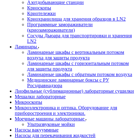
Азотдобывающие станции
Криоскопы
Криотележки
Криохранилища для хранения образцов в LN2
Программные замораживатели
(криозамораживатели)
Сосуды Дьюара для транспортировки и хранения
LN2
Ламинары
Ламинарные шкафы с вертикальным потоком
воздуха для защиты продукта
Ламинарные шкафы с горизонтальным потоком
для защиты продукта
Ламинарные шкафы с обратным потоком воздуха
Медицинские ламинарные боксы с РУ
Росздравнадзора
Лиофильные (сублимационные) лабораторные сушилки
Мешалки лабораторные
Микроскопы
Микроэлектроника и оптика. Оборудование для
приборостроения и электроники.
Моечные машины лабораторные
Ультразвуковые мойки
Насосы вакууммные
Насосы для перекачивания жидкостей