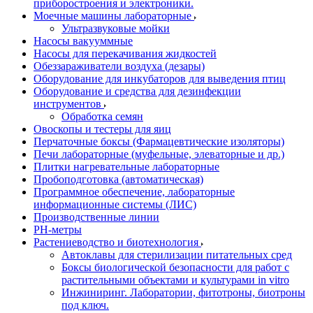
приборостроения и электроники.
Моечные машины лабораторные
Ультразвуковые мойки
Насосы вакууммные
Насосы для перекачивания жидкостей
Обеззараживатели воздуха (дезары)
Оборудование для инкубаторов для выведения птиц
Оборудование и средства для дезинфекции
инструментов
Обработка семян
Овоскопы и тестеры для яиц
Перчаточные боксы (Фармацевтические изоляторы)
Печи лабораторные (муфельные, элеваторные и др.)
Плитки нагревательные лабораторные
Пробоподготовка (автоматическая)
Программное обеспечение, лабораторные
информационные системы (ЛИС)
Производственные линии
РH-метры
Растениеводство и биотехнология
Автоклавы для стерилизации питательных сред
Боксы биологической безопасности для работ с
растительными объектами и культурами in vitro
Инжиниринг. Лаборатории, фитотроны, биотроны
под ключ.