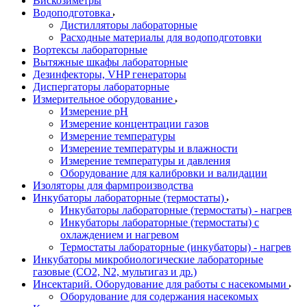
Вискозиметры
Водоподготовка
Дистилляторы лабораторные
Расходные материалы для водоподготовки
Вортексы лабораторные
Вытяжные шкафы лабораторные
Дезинфекторы, VHP генераторы
Диспергаторы лабораторные
Измерительное оборудование
Измерение pH
Измерение концентрации газов
Измерение температуры
Измерение температуры и влажности
Измерение температуры и давления
Оборудование для калибровки и валидации
Изоляторы для фармпроизводства
Инкубаторы лабораторные (термостаты)
Инкубаторы лабораторные (термостаты) - нагрев
Инкубаторы лабораторные (термостаты) с
охлаждением и нагревом
Термостаты лабораторные (инкубаторы) - нагрев
Инкубаторы микробиологические лабораторные
газовые (CO2, N2, мультигаз и др.)
Инсектарий. Оборудование для работы с насекомыми
Оборудование для содержания насекомых