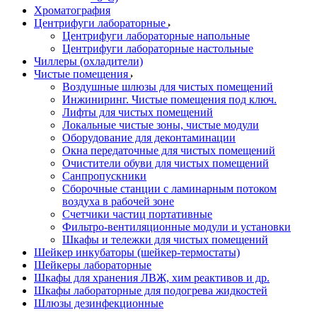
Хроматография
Центрифуги лабораторные
Центрифуги лабораторные напольные
Центрифуги лабораторные настольные
Чиллеры (охладители)
Чистые помещения
Воздушные шлюзы для чистых помещений
Инжиниринг. Чистые помещения под ключ.
Лифты для чистых помещений
Локальные чистые зоны, чистые модули
Оборудование для деконтаминации
Окна передаточные для чистых помещений
Очистители обуви для чистых помещений
Санпропускники
Сборочные станции с ламинарным потоком
воздуха в рабочей зоне
Счетчики частиц портативные
Фильтро-вентиляционные модули и установки
Шкафы и тележки для чистых помещений
Шейкер инкубаторы (шейкер-термостаты)
Шейкеры лабораторные
Шкафы для хранения ЛВЖ, хим реактивов и др.
Шкафы лабораторные для подогрева жидкостей
Шлюзы дезинфекционные