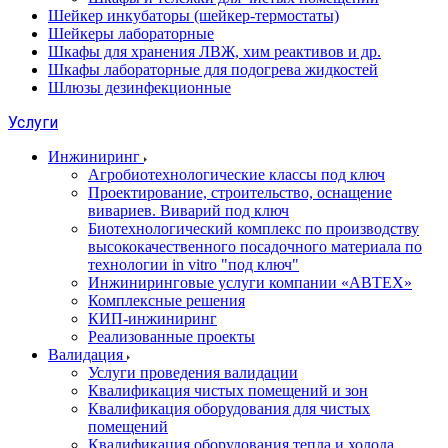
Шейкер инкубаторы (шейкер-термостаты)
Шейкеры лабораторные
Шкафы для хранения ЛВЖ, хим реактивов и др.
Шкафы лабораторные для подогрева жидкостей
Шлюзы дезинфекционные
Услуги
Инжиниринг
Агробиотехнологические классы под ключ
Проектирование, строительство, оснащение
вивариев. Виварий под ключ
Биотехнологический комплекс по производству
высококачественного посадочного материала по
технологии in vitro "под ключ"
Инжиниринговые услуги компании «АВТЕХ»
Комплексные решения
КИП-инжиниринг
Реализованные проекты
Валидация
Услуги проведения валидации
Квалификация чистых помещений и зон
Квалификация оборудования для чистых
помещений
Квалификация оборудования тепла и холода