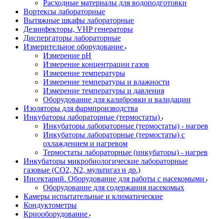
Расходные материалы для водоподготовки
Вортексы лабораторные
Вытяжные шкафы лабораторные
Дезинфекторы, VHP генераторы
Диспергаторы лабораторные
Измерительное оборудование
Измерение pH
Измерение концентрации газов
Измерение температуры
Измерение температуры и влажности
Измерение температуры и давления
Оборудование для калибровки и валидации
Изоляторы для фармпроизводства
Инкубаторы лабораторные (термостаты)
Инкубаторы лабораторные (термостаты) - нагрев
Инкубаторы лабораторные (термостаты) с
охлаждением и нагревом
Термостаты лабораторные (инкубаторы) - нагрев
Инкубаторы микробиологические лабораторные
газовые (CO2, N2, мультигаз и др.)
Инсектарий. Оборудование для работы с насекомыми
Оборудование для содержания насекомых
Камеры испытательные и климатические
Кондуктометры
Криооборудование